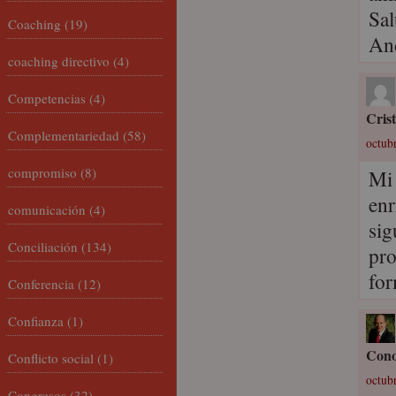
Sal
Coaching
(19)
An
coaching directivo
(4)
Competencias
(4)
Cris
Complementariedad
(58)
octubr
compromiso
(8)
Mi 
enr
comunicación
(4)
sig
Conciliación
(134)
pro
for
Conferencia
(12)
Confianza
(1)
Cono
Conflicto social
(1)
octubr
Congresos
(32)