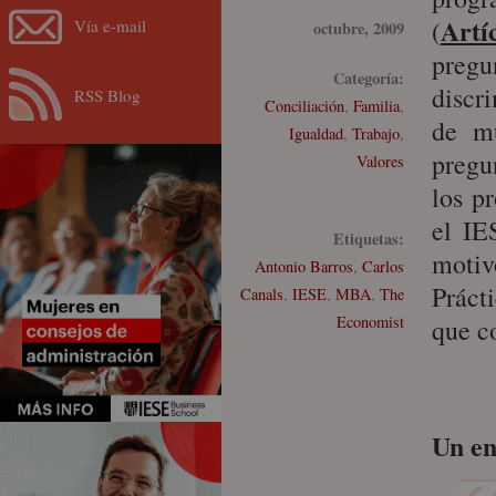
Artí
(
Vía e-mail
octubre, 2009
pregu
Categoría:
discr
RSS Blog
Conciliación
,
Familia
,
de mu
Igualdad
,
Trabajo
,
pregu
Valores
los p
el IE
Etiquetas:
motiv
Antonio Barros
,
Carlos
Práct
Canals
,
IESE
,
MBA
,
The
Economist
que c
Un en