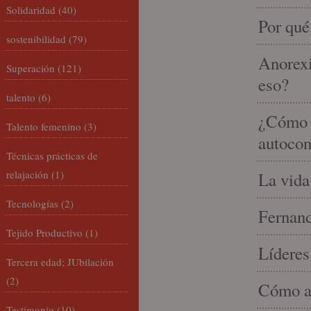
Solidaridad
(40)
Por qué
sostenibilidad
(79)
Anorexi
Superación
(121)
eso?
talento
(6)
¿Cómo m
Talento femenino
(3)
autocon
Técnicas prácticas de
relajación
(1)
La vida
Tecnologías
(2)
Fernand
Tejido Productivo
(1)
Líderes
Tercera edad; JUbilación
(2)
Cómo am
Testimonio
(10)