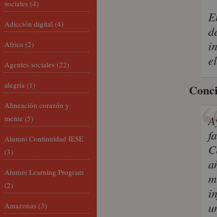
sociales
(4)
E
Adicción digital
(4)
d
i
Africa
(2)
e
Agentes sociales
(22)
alegría
(1)
Conci
Alineación corazón y
A
mente
(5)
f
Alumni Continuidad IESE
C
(3)
a
Alumni Learning Program
m
(2)
i
u
Amazonas
(3)