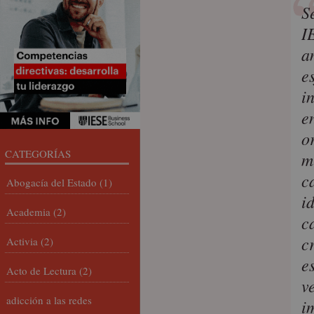
S
I
a
e
i
e
o
CATEGORÍAS
m
c
Abogacía del Estado
(1)
i
Academia
(2)
c
c
Activia
(2)
e
Acto de Lectura
(2)
v
adicción a las redes
i