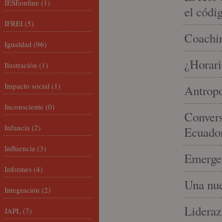
IESEonline
(1)
el códi
IFREI
(5)
Coachin
Igualdad
(96)
¿Horari
Ilustración
(1)
Impacto social
(1)
Antropo
Inconsciente
(0)
Convers
Infancia
(2)
Ecuado
Influencia
(3)
Emergen
Informes
(4)
Una nue
Integración
(2)
Lideraz
JAPL
(7)