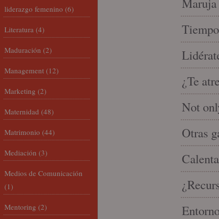
Maruja 
liderazgo femenino
(6)
Tiempo 
Literatura
(4)
Maduración
(2)
Lidérat
Management
(12)
¿Te atr
Marketing
(2)
Not onl
Maternidad
(48)
Otras g
Matrimonio
(44)
Mediación
(3)
Calenta
Medios de Comunicación
¿Recur
(1)
Mentoring
(2)
Entorno