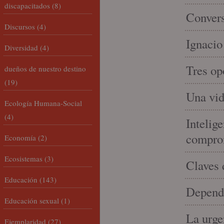
discapacitados
(8)
Convers
Discursos
(4)
Ignacio
Diversidad
(4)
Tres op
dueños de nuestro destino
(19)
Una vid
Ecología Humana-Social
(4)
Intelige
compro
Economía
(2)
Ecosistemas
(3)
Claves 
Educación
(143)
Depende
Educación sexual
(1)
La urge
Ejemplaridad
(27)