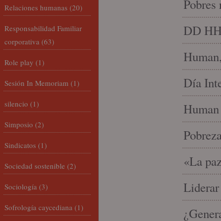
Pobres 
Relaciones humanas
(20)
DD HH, 
Responsabilidad Familiar
corporativa
(63)
Human, 
Role play
(1)
Día Int
Sesión In Memoriam
(1)
silencio
(1)
Human 
Simposio
(2)
Pobrez
Sindicatos
(1)
«La paz
Sociedad sostenible
(2)
Liderar
Sociología
(3)
Sofrología caycediana
(1)
¿Gener