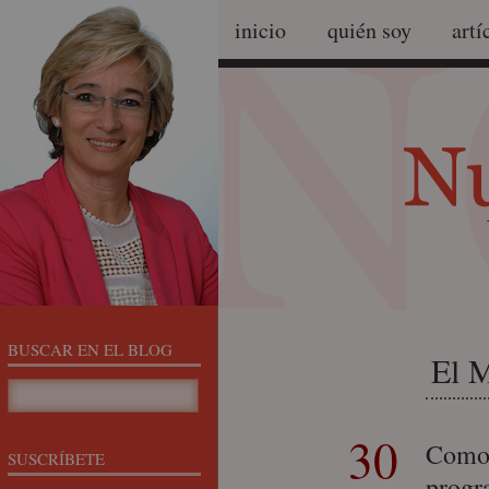
inicio
quién soy
artí
BUSCAR EN EL BLOG
El 
30
Como
SUSCRÍBETE
prog