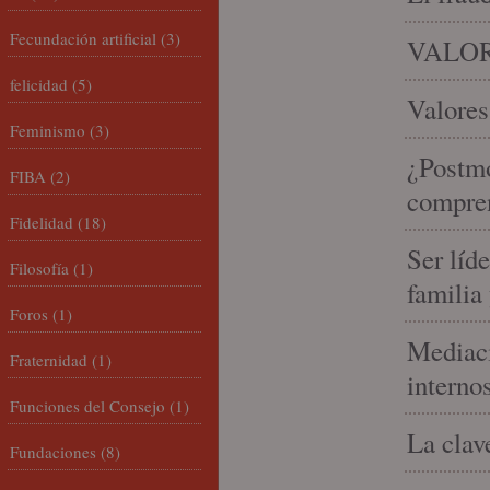
Fecundación artificial
(3)
VALOR
felicidad
(5)
Valores
Feminismo
(3)
¿Postmo
FIBA
(2)
compren
Fidelidad
(18)
Ser líd
Filosofía
(1)
familia
Foros
(1)
Mediaci
Fraternidad
(1)
interno
Funciones del Consejo
(1)
La clav
Fundaciones
(8)