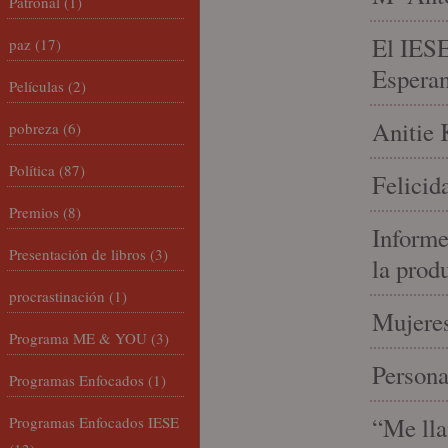
Patronal
(1)
El IESE
paz
(17)
Espera
Películas
(2)
Anitie 
pobreza
(6)
Política
(87)
Felicid
Premios
(8)
Informe
Presentación de libros
(3)
la prod
procrastinación
(1)
Mujeres
Programa ME & YOU
(3)
Person
Programas Enfocados
(1)
“Me lla
Programas Enfocados IESE