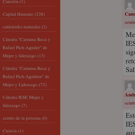
Canción
(1)
Cand
Capital Humano
(238)
octubr
catástrofes naturales
(2)
Me 
Cátedra "Carmina Roca y
IES
Rafael Pich-Aguiler" de
sig
Mujer y liderazgo
(13)
ret
Sal
Cátedra "Carmina Roca y
Rafael Pich-Aguilera" de
Mujer y Liderazgo
(72)
Andr
Cátedra IESE Mujer y
octubr
liderazgo
(7)
Est
centro de la persona
(0)
IES
Ciencia
(1)
ani