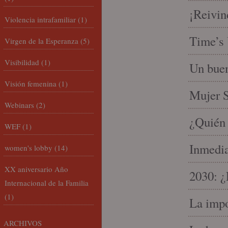
¡Reivin
Violencia intrafamiliar
(1)
Time’s 
Virgen de la Esperanza
(5)
Visibilidad
(1)
Un buen
Visión femenina
(1)
Mujer S
Webinars
(2)
¿Quién 
WEF
(1)
Inmedia
women's lobby
(14)
XX aniversario Año
2030: ¿
Internacional de la Familia
(1)
La impo
ARCHIVOS