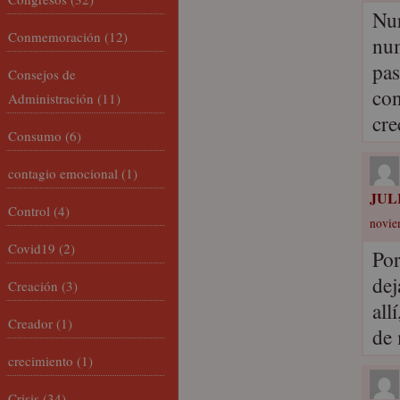
Nur
Conmemoración
(12)
num
pas
Consejos de
con
Administración
(11)
cre
Consumo
(6)
contagio emocional
(1)
JUL
Control
(4)
novie
Covid19
(2)
Por
dej
Creación
(3)
all
Creador
(1)
de 
crecimiento
(1)
Crisis
(34)