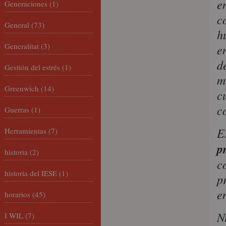
e
Generaciones
(1)
c
General
(73)
h
Generalitat
(3)
e
d
Gestión del estrés
(1)
m
Greenwich
(14)
c
c
Guerras
(1)
E
Herramientas
(7)
p
historia
(2)
c
historia del IESE
(1)
p
en
horarios
(45)
N
I WIL
(7)