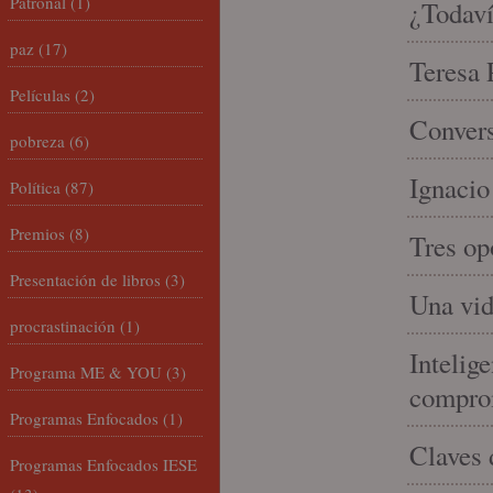
Patronal
(1)
¿Todaví
paz
(17)
Teresa P
Películas
(2)
Convers
pobreza
(6)
Ignacio
Política
(87)
Premios
(8)
Tres op
Presentación de libros
(3)
Una vid
procrastinación
(1)
Intelige
Programa ME & YOU
(3)
compro
Programas Enfocados
(1)
Claves 
Programas Enfocados IESE