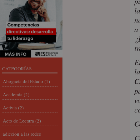
p
l
n
a
¿
t
E
CATEGORÍAS
l
C
Abogacía del Estado
(1)
p
Academia
(2)
v
Activia
(2)
c
Acto de Lectura
(2)
C
adicción a las redes
C