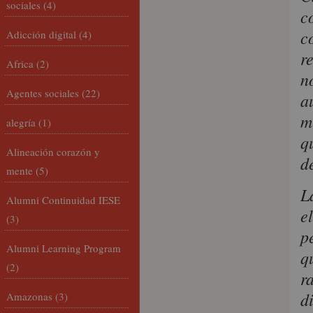
sociales
(4)
c
c
Adicción digital
(4)
r
Africa
(2)
n
Agentes sociales
(22)
a
m
alegría
(1)
q
Alineación corazón y
d
mente
(5)
L
Alumni Continuidad IESE
e
(3)
p
Alumni Learning Program
q
(2)
r
d
Amazonas
(3)