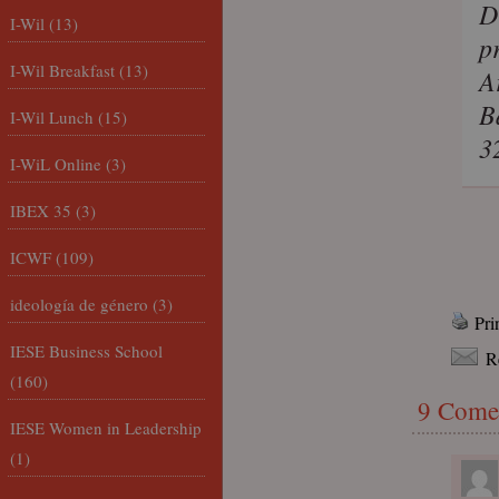
D
I-Wil
(13)
p
I-Wil Breakfast
(13)
A
B
I-Wil Lunch
(15)
3
I-WiL Online
(3)
IBEX 35
(3)
ICWF
(109)
ideología de género
(3)
Pri
IESE Business School
R
(160)
9 Come
IESE Women in Leadership
(1)