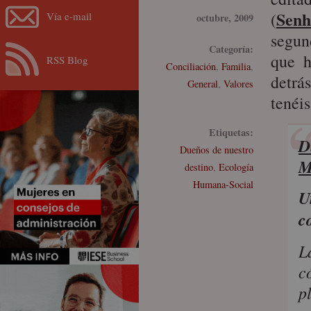
Senh
(
Vía e-mail
octubre, 2009
segun
Categoría:
que h
RSS Blog
Conciliación
,
Familia
,
detrá
General
,
Valores
tenéi
Etiquetas:
D
Dueños de nuestro
M
destino
,
Ecología
Humana-Social
U
c
L
c
p