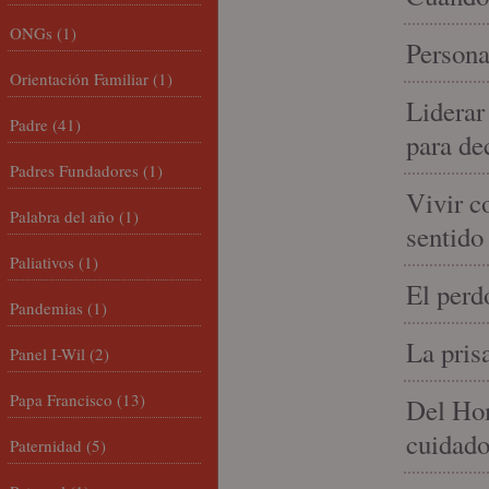
ONGs
(1)
Persona
Orientación Familiar
(1)
Liderar
Padre
(41)
para de
Padres Fundadores
(1)
Vivir c
Palabra del año
(1)
sentido
Paliativos
(1)
El perd
Pandemias
(1)
La pris
Panel I-Wil
(2)
Papa Francisco
(13)
Del Hom
cuidad
Paternidad
(5)