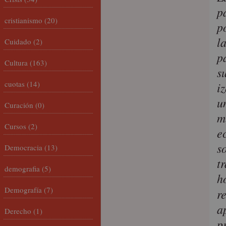
p
cristianismo
(20)
p
l
Cuidado
(2)
p
Cultura
(163)
s
cuotas
(14)
i
u
Curación
(0)
m
Cursos
(2)
e
s
Democracia
(13)
t
demografia
(5)
h
Demografía
(7)
r
a
Derecho
(1)
p