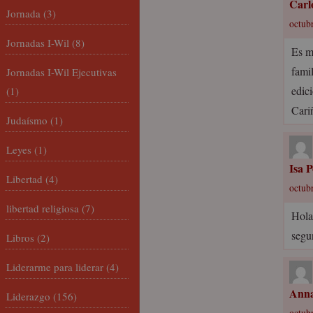
Carl
Jornada
(3)
octubr
Jornadas I-Wil
(8)
Es m
fami
Jornadas I-Wil Ejecutivas
edic
(1)
Cari
Judaísmo
(1)
Leyes
(1)
Isa 
Libertad
(4)
octubr
libertad religiosa
(7)
Hola
segu
Libros
(2)
Liderarme para liderar
(4)
Anna
Liderazgo
(156)