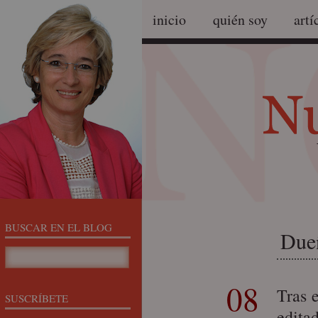
inicio
quién soy
artí
BUSCAR EN EL BLOG
Dueñ
08
Tras 
SUSCRÍBETE
edita