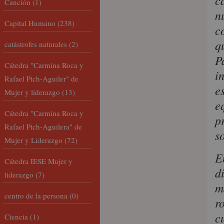
c
Canción
(1)
n
Capital Humano
(238)
c
q
catástrofes naturales
(2)
P
Cátedra "Carmina Roca y
i
Rafael Pich-Aguiler" de
e
Mujer y liderazgo
(13)
e
Cátedra "Carmina Roca y
p
Rafael Pich-Aguilera" de
s
Mujer y Liderazgo
(72)
E
Cátedra IESE Mujer y
d
liderazgo
(7)
m
centro de la persona
(0)
r
c
Ciencia
(1)