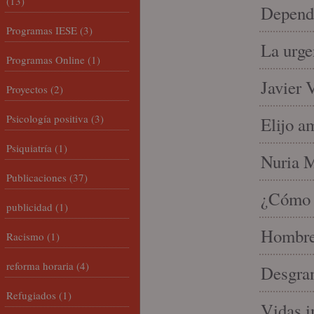
(13)
Depende
Programas IESE
(3)
La urge
Programas Online
(1)
Javier 
Proyectos
(2)
Psicología positiva
(3)
Elijo a
Psiquiatría
(1)
Nuria Mi
Publicaciones
(37)
¿Cómo l
publicidad
(1)
Hombre 
Racismo
(1)
reforma horaria
(4)
Desgran
Refugiados
(1)
Vidas i