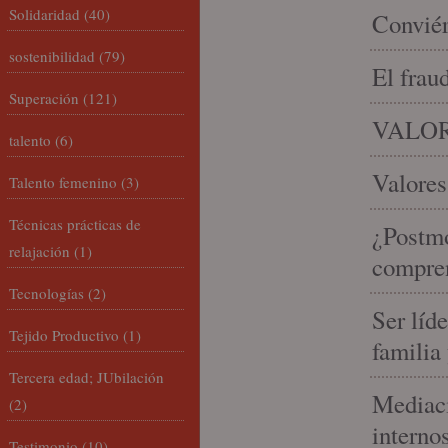
Solidaridad
(40)
Conviér
sostenibilidad
(79)
El frau
Superación
(121)
VALOR
talento
(6)
Valores
Talento femenino
(3)
Técnicas prácticas de
¿Postmo
relajación
(1)
compren
Tecnologías
(2)
Ser líd
Tejido Productivo
(1)
familia
Tercera edad; JUbilación
Mediaci
(2)
interno
Testimonio
(10)