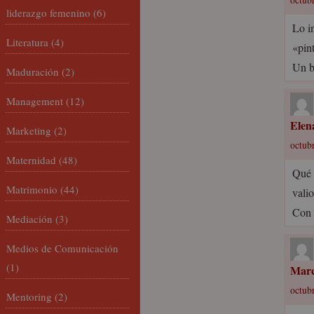
octubr
liderazgo femenino
(6)
Lo i
Literatura
(4)
«pin
Un b
Maduración
(2)
Management
(12)
Elen
Marketing
(2)
octubr
Maternidad
(48)
Qué 
Matrimonio
(44)
vali
Con 
Mediación
(3)
Medios de Comunicación
(1)
Marc
octubr
Mentoring
(2)