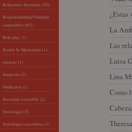
Relaciones humanas
(20)
¿Estas 
Responsabilidad Familiar
corporativa
(63)
La Amb
Role play
(1)
Las rel
Sesión In Memoriam
(1)
Luisa G
silencio
(1)
Simposio
(2)
Lina Ma
Sindicatos
(1)
Como li
Sociedad sostenible
(2)
Cabeza,
Sociología
(3)
Theresa 
Sofrología caycediana
(1)