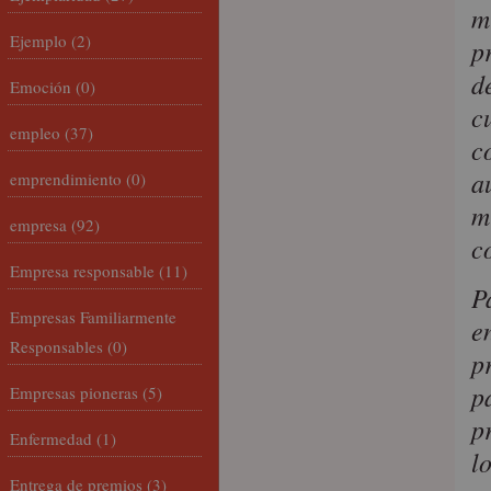
m
Ejemplo
(2)
p
d
Emoción
(0)
c
empleo
(37)
c
a
emprendimiento
(0)
m
empresa
(92)
c
Empresa responsable
(11)
P
Empresas Familiarmente
e
Responsables
(0)
p
p
Empresas pioneras
(5)
p
Enfermedad
(1)
l
Entrega de premios
(3)