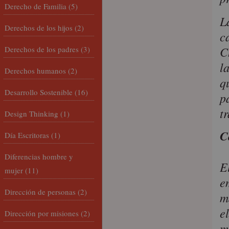
Derecho de Familia
(5)
L
Derechos de los hijos
(2)
c
C
Derechos de los padres
(3)
l
Derechos humanos
(2)
q
Desarrollo Sostenible
(16)
p
t
Design Thinking
(1)
C
Día Escritoras
(1)
Diferencias hombre y
E
mujer
(11)
e
Dirección de personas
(2)
m
e
Dirección por misiones
(2)
m