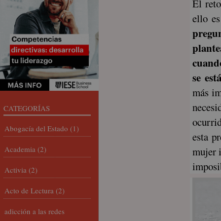
El ret
ello e
pregu
plante
cuando
se est
más im
necesi
CATEGORÍAS
ocurri
Abogacía del Estado
(1)
esta p
Academia
(2)
mujer i
imposi
Activia
(2)
Acto de Lectura
(2)
adicción a las redes