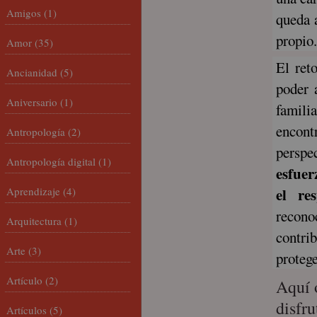
Amigos
(1)
queda a
propio.
Amor
(35)
El ret
Ancianidad
(5)
poder 
Aniversario
(1)
familia
encont
Antropología
(2)
perspe
Antropología digital
(1)
esfuer
Aprendizaje
(4)
el re
recono
Arquitectura
(1)
contri
Arte
(3)
protege
Artículo
(2)
Aquí 
disfru
Artículos
(5)