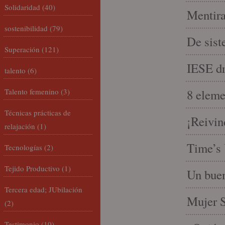
Solidaridad
(40)
Mentira
sostenibilidad
(79)
De sist
Superación
(121)
IESE dri
talento
(6)
Talento femenino
(3)
8 eleme
Técnicas prácticas de
¡Reivin
relajación
(1)
Time’s 
Tecnologías
(2)
Tejido Productivo
(1)
Un buen
Tercera edad; JUbilación
Mujer S
(2)
Testimonio
(10)