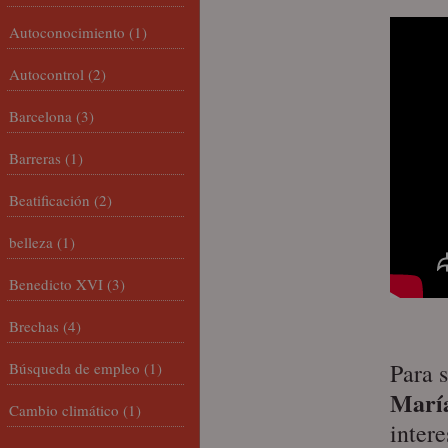
Autoconocimiento
(1)
Autocontrol
(2)
Barcelona
(3)
Barreras
(1)
Beatificación
(2)
belleza
(1)
Benedicto XVI
(3)
Brechas
(4)
Para 
Búsqueda de empleo
(1)
Marí
Cambio climático
(1)
intere