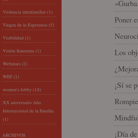
«Gurba»
Violencia intrafamiliar
(1)
Poner e
Virgen de la Esperanza
(5)
Neuroci
Visibilidad
(1)
Los ob
Visión femenina
(1)
Webinars
(2)
¿Mejora
WEF
(1)
¡Sí se 
women's lobby
(14)
Rompien
XX aniversario Año
Internacional de la Familia
Mindful
(1)
¡Día de
ARCHIVOS