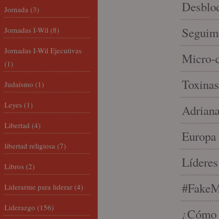
Desbloq
Jornada
(3)
Seguim
Jornadas I-Wil
(8)
Jornadas I-Wil Ejecutivas
Micro-d
(1)
Toxinas
Judaísmo
(1)
Leyes
(1)
Adriana
Libertad
(4)
Europa 
libertad religiosa
(7)
Líderes
Libros
(2)
#FakeM
Liderarme para liderar
(4)
Liderazgo
(156)
¿Cómo s