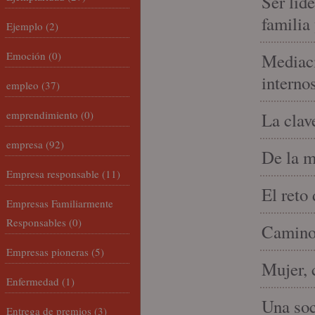
Ser líd
familia
Ejemplo
(2)
Emoción
(0)
Mediaci
interno
empleo
(37)
emprendimiento
(0)
La clav
empresa
(92)
De la m
Empresa responsable
(11)
El reto
Empresas Familiarmente
Responsables
(0)
Camino 
Empresas pioneras
(5)
Mujer, 
Enfermedad
(1)
Una soc
Entrega de premios
(3)