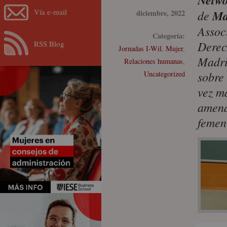
Netwo
Vía e-mail
de
Ma
diciembre, 2022
Associ
Categoría:
Derec
RSS Blog
Jornadas I-Wil
,
Mujer
,
Madri
Relaciones humanas
,
sobre
Uncategorized
vez m
amena
femen