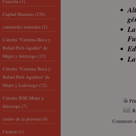
Canción
(1)
Al
Capital Humano
(238)
gé
catástrofes naturales
(2)
La
Fu
Cátedra "Carmina Roca y
Ed
Rafael Pich-Aguiler" de
Mujer y liderazgo
(13)
La
Cátedra "Carmina Roca y
Rafael Pich-Aguilera" de
Mujer y Liderazgo
(72)
Cátedra IESE Mujer y
Pri
liderazgo
(7)
R
centro de la persona
(0)
Comments ar
Ciencia
(1)