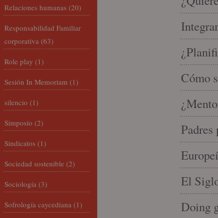
¿Quiere
Relaciones humanas
(20)
Integra
Responsabilidad Familiar
corporativa
(63)
¿Planif
Role play
(1)
Cómo se
Sesión In Memoriam
(1)
¿Mento
silencio
(1)
Simposio
(2)
Padres 
Sindicatos
(1)
Europeí
Sociedad sostenible
(2)
El Sigl
Sociología
(3)
Doing 
Sofrología caycediana
(1)