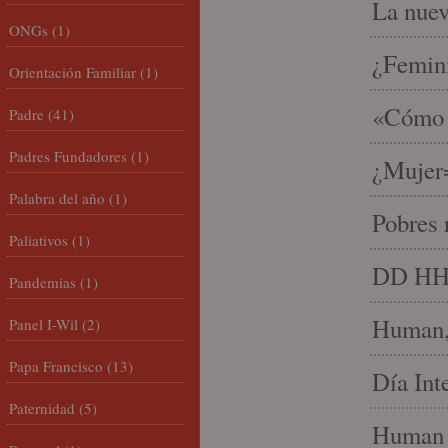
La nue
ONGs
(1)
¿Femin
Orientación Familiar
(1)
«Cómo h
Padre
(41)
Padres Fundadores
(1)
¿Mujer
Palabra del año
(1)
Pobres 
Paliativos
(1)
DD HH, 
Pandemias
(1)
Human, 
Panel I-Wil
(2)
Papa Francisco
(13)
Día Int
Paternidad
(5)
Human 