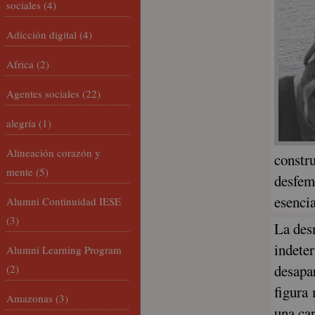
sociales
(4)
Adicción digital
(4)
Africa
(2)
Agentes sociales
(22)
alegría
(1)
Alineación corazón y
constr
mente
(5)
desfem
esencia
Alumni Continuidad IESE
(3)
La desn
indete
Alumni Learning Program
desapar
(2)
figura
Amazonas
(3)
una car