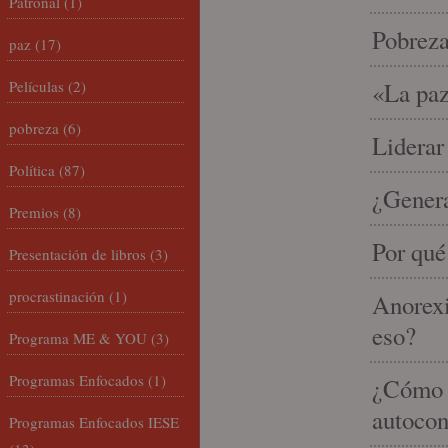
Patronal
(1)
Pobrez
paz
(17)
Películas
(2)
«La paz
pobreza
(6)
Liderar
Política
(87)
¿Gener
Premios
(8)
Por qué
Presentación de libros
(3)
procrastinación
(1)
Anorexi
eso?
Programa ME & YOU
(3)
Programas Enfocados
(1)
¿Cómo m
autocon
Programas Enfocados IESE