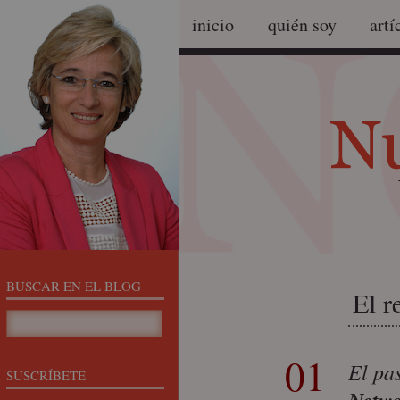
inicio
quién soy
artí
BUSCAR EN EL BLOG
El r
01
El pa
SUSCRÍBETE