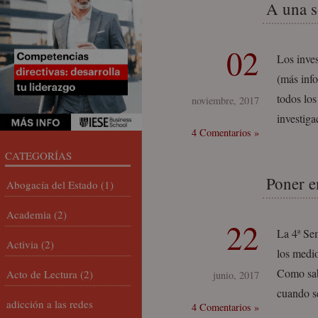
A una s
02
Los inve
(más info
todos lo
noviembre, 2017
investiga
4 Comentarios »
CATEGORÍAS
Poner e
Abogacía del Estado
(1)
Academia
(2)
22
La 4ª Sem
Activia
(2)
los medi
Como sabé
Acto de Lectura
(2)
junio, 2017
cuando s
adicción a las redes
4 Comentarios »