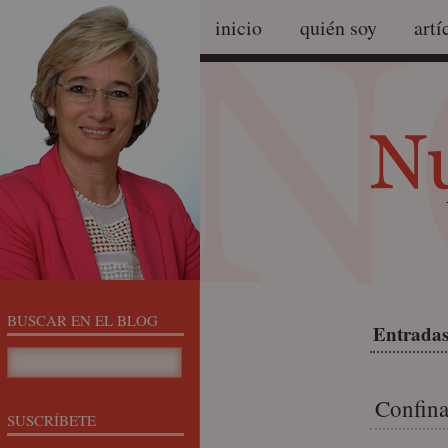
inicio
quién soy
artí
BUSCAR EN EL BLOG
Entradas
Confin
SUSCRÍBETE