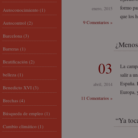
formo pa
enero, 2015
Autoconocimiento
(1)
que los h
9 Comentarios »
Autocontrol
(2)
Barcelona
(3)
¿Menos
Barreras
(1)
Beatificación
(2)
03
La campa
belleza
(1)
salir a u
España. E
abril, 2014
Benedicto XVI
(3)
Europa, 
11 Comentarios »
Brechas
(4)
Búsqueda de empleo
(1)
“Ya toc
Cambio climático
(1)