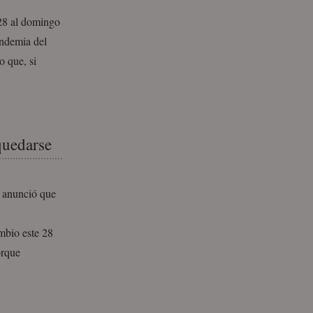
28 al domingo
andemia del
o que, si
quedarse
, anunció que
ambio este 28
orque