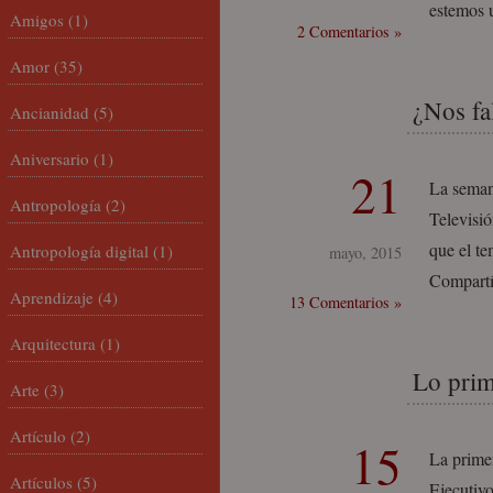
estemos u
Amigos
(1)
2 Comentarios »
Amor
(35)
¿Nos fa
Ancianidad
(5)
Aniversario
(1)
21
La seman
Antropología
(2)
Televisió
que el te
Antropología digital
(1)
mayo, 2015
Compartí
Aprendizaje
(4)
13 Comentarios »
Arquitectura
(1)
Lo prim
Arte
(3)
Artículo
(2)
15
La prime
Artículos
(5)
Ejecutiv