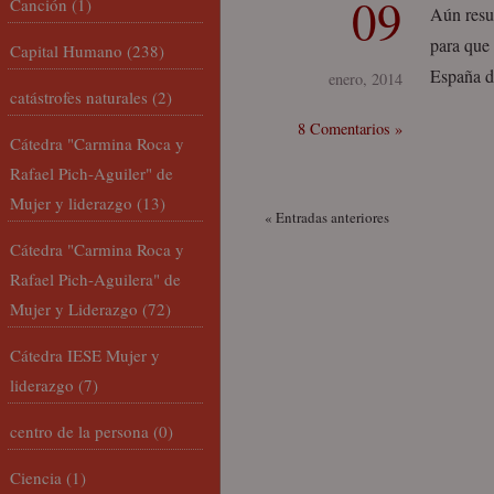
09
Canción
(1)
Aún resu
para que
Capital Humano
(238)
España de
enero, 2014
catástrofes naturales
(2)
8 Comentarios »
Cátedra "Carmina Roca y
Rafael Pich-Aguiler" de
Mujer y liderazgo
(13)
« Entradas anteriores
Cátedra "Carmina Roca y
Rafael Pich-Aguilera" de
Mujer y Liderazgo
(72)
Cátedra IESE Mujer y
liderazgo
(7)
centro de la persona
(0)
Ciencia
(1)