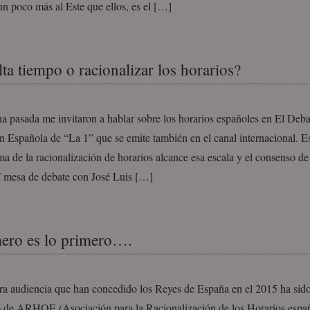
n poco más al Este que ellos, es el […]
lta tiempo o racionalizar los horarios?
a pasada me invitaron a hablar sobre los horarios españoles en El Deba
n Española de “La 1” que se emite también en el canal internacional. E
ma de la racionalización de horarios alcance esa escala y el consenso de
 mesa de debate con José Luis […]
ero es lo primero….
ra audiencia que han concedido los Reyes de España en el 2015 ha sid
o de ARHOE (Asociación para la Racionalización de los Horarios españ