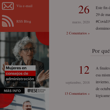
26
Vía e-mail
Este fin
29 de ma
RSS Blog
#Covid19
marzo, 2020
dormimos
2 Comentarios »
Por qué
12
A finales
esa mism
invierno,
septiembre, 2018
de octub
13 Comentarios »
lógicame