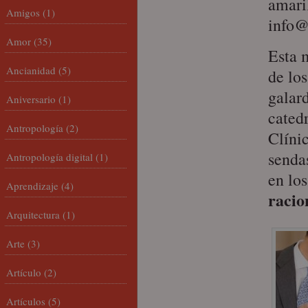
amaril
Amigos
(1)
info@
Amor
(35)
Esta 
Ancianidad
(5)
de lo
galard
Aniversario
(1)
cated
Antropología
(2)
Clín
senda
Antropología digital
(1)
en lo
Aprendizaje
(4)
racio
Arquitectura
(1)
Arte
(3)
Artículo
(2)
Artículos
(5)