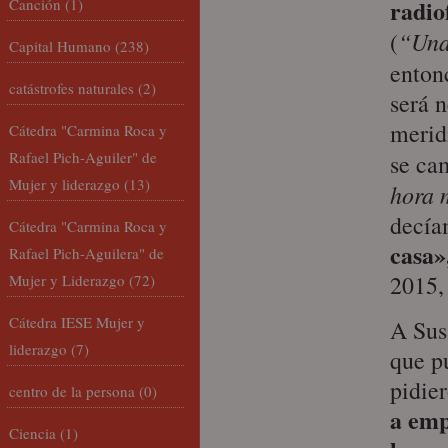
radio
Canción
(1)
“Una
(
Capital Humano
(238)
enton
catástrofes naturales
(2)
será 
merid
Cátedra "Carmina Roca y
Rafael Pich-Aguiler" de
se ca
Mujer y liderazgo
(13)
hora 
decía
Cátedra "Carmina Roca y
casa»
Rafael Pich-Aguilera" de
2015,
Mujer y Liderazgo
(72)
Cátedra IESE Mujer y
A Sus
liderazgo
(7)
que p
pidie
centro de la persona
(0)
a emp
Ciencia
(1)