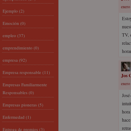
enero 
Ejemplo
(2)
Esto
Emoción
(0)
nues
TV, 
empleo
(37)
rela
emprendimiento
(0)
horar
empresa
(92)
Empresa responsable
(11)
Jos C
enero 
Empresas Familiarmente
Responsables
(0)
José
intui
Empresas pioneras
(5)
hora
Enfermedad
(1)
hace
retra
Entrega de premios
(3)