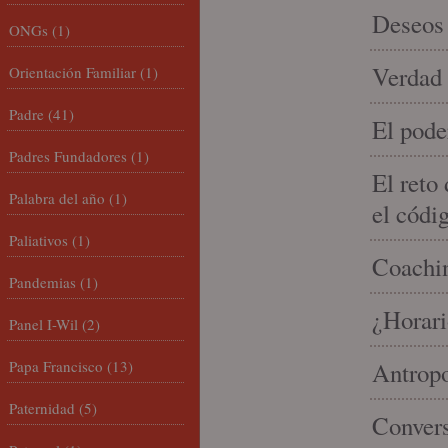
Deseos 
ONGs
(1)
Verdad 
Orientación Familiar
(1)
Padre
(41)
El pode
Padres Fundadores
(1)
El reto
Palabra del año
(1)
el códi
Paliativos
(1)
Coachin
Pandemias
(1)
¿Horari
Panel I-Wil
(2)
Papa Francisco
(13)
Antropo
Paternidad
(5)
Convers