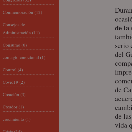
Duran
Conmemoración
(12)
ocasi
Consejos de
de la
Administración
(11)
tambi
serio
Consumo
(6)
del Go
contagio emocional
(1)
compa
Control
(4)
impre
comer
Covid19
(2)
de Ca
Creación
(3)
acuer
cambi
Creador
(1)
de las
crecimiento
(1)
vida q
Crisis
(34)