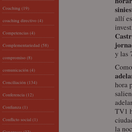
horar
sinie
Coaching
(19)
allí e
coaching directivo
(4)
inves
Competencias
(4)
Castr
jorna
Complementariedad
(58)
y las 
compromiso
(8)
Como 
comunicación
(4)
adela
Conciliación
(134)
hora p
salie
Conferencia
(12)
adela
Confianza
(1)
TV1 h
ciuda
Conflicto social
(1)
la no
Congresos
(32)