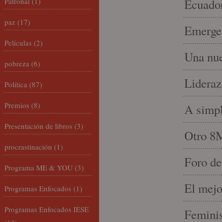
Patronal
(1)
Ecuado
paz
(17)
Emergen
Películas
(2)
Una nue
pobreza
(6)
Lideraz
Política
(87)
Premios
(8)
A simpl
Presentación de libros
(3)
Otro 8
procrastinación
(1)
Foro de
Programa ME & YOU
(3)
El mejo
Programas Enfocados
(1)
Programas Enfocados IESE
Feminis