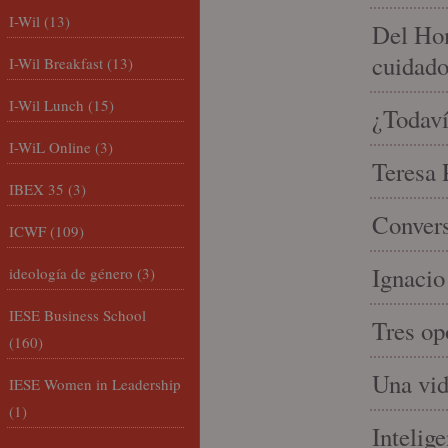
I-Wil
(13)
Del Hom
cuidad
I-Wil Breakfast
(13)
I-Wil Lunch
(15)
¿Todaví
I-WiL Online
(3)
Teresa P
IBEX 35
(3)
Convers
ICWF
(109)
Ignacio
ideología de género
(3)
IESE Business School
Tres op
(160)
Una vid
IESE Women in Leadership
(1)
Intelige