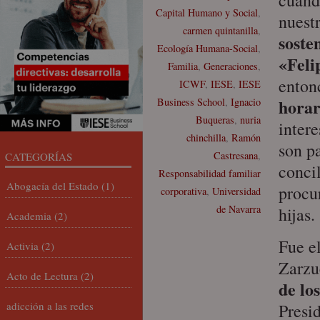
cuand
Capital Humano y Social
,
nuest
carmen quintanilla
,
soste
Ecología Humana-Social
,
«Feli
Familia
,
Generaciones
,
enton
ICWF
,
IESE
,
IESE
horar
Business School
,
Ignacio
Buqueras
,
nuria
inter
chinchilla
,
Ramón
son pa
Castresana
,
CATEGORÍAS
concil
Responsabilidad familiar
Abogacía del Estado
(1)
procur
corporativa
,
Universidad
de Navarra
hijas.
Academia
(2)
Fue e
Activia
(2)
Zarzu
Acto de Lectura
(2)
de los
adicción a las redes
Presi