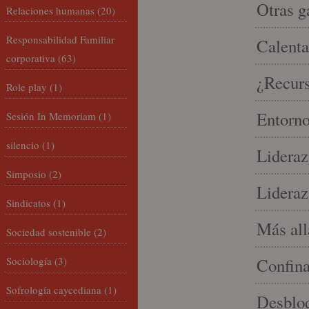
Otras g
Relaciones humanas
(20)
Responsabilidad Familiar
Calenta
corporativa
(63)
¿Recur
Role play
(1)
Entorno
Sesión In Memoriam
(1)
silencio
(1)
Lideraz
Simposio
(2)
Lideraz
Sindicatos
(1)
Más allá
Sociedad sostenible
(2)
Sociología
(3)
Confin
Sofrología caycediana
(1)
Desbloq