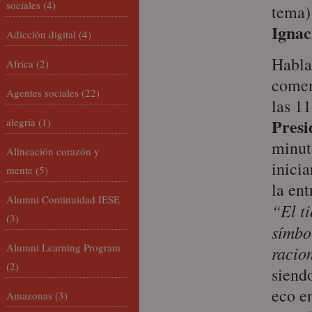
sociales
(4)
tema)
Ignac
Adicción digital
(4)
Habla
Africa
(2)
coment
Agentes sociales
(22)
las 1
Presi
alegría
(1)
minut
Alineación corazón y
inicia
mente
(5)
la en
Alumni Continuidad IESE
“El t
(3)
símbo
Alumni Learning Program
racio
(2)
siendo
eco en
Amazonas
(3)