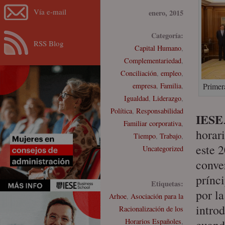
Vía e-mail
enero, 2015
Categoría:
RSS Blog
Capital Humano
,
Complementariedad
,
Conciliación
,
empleo
,
empresa
,
Familia
,
Prime
Igualdad
,
Liderazgo
,
Política
,
Responsabilidad
IESE
Familiar corporativa
,
horar
Tiempo
,
Trabajo
,
este 2
Uncategorized
conve
prínc
Etiquetas:
por la
Arhoe
,
Asociación para la
introd
Racionalización de los
Horarios Españoles
,