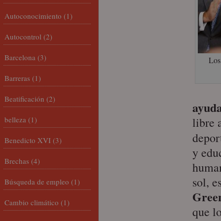
Autoconocimiento
(1)
Autocontrol
(2)
Barcelona
(3)
Los
Barreras
(1)
Beatificación
(2)
ayuda
belleza
(1)
libre 
depor
Benedicto XVI
(3)
y edu
Brechas
(4)
human
sol, e
Búsqueda de empleo
(1)
Gree
Cambio climático
(1)
que l