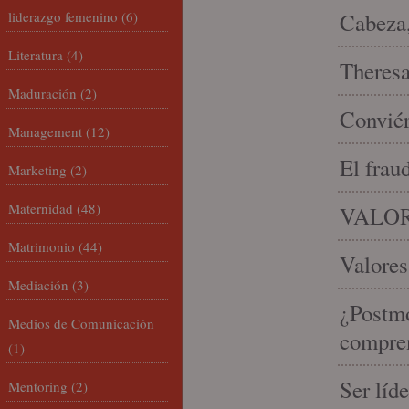
liderazgo femenino
(6)
Cabeza,
Literatura
(4)
Theresa 
Maduración
(2)
Conviér
Management
(12)
El frau
Marketing
(2)
Maternidad
(48)
VALOR
Matrimonio
(44)
Valores
Mediación
(3)
¿Postmo
Medios de Comunicación
compren
(1)
Ser líd
Mentoring
(2)