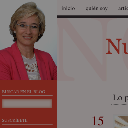
inicio
quién soy
artí
BUSCAR EN EL BLOG
Lo p
15
SUSCRÍBETE