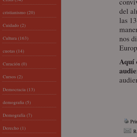
conviv
del a
cristianismo
(20)
las 13
Cuidado
(2)
manera
nos d
Cultura
(163)
Europ
cuotas
(14)
Aquí 
Curación
(0)
audie
Cursos
(2)
audie
Democracia
(13)
demografia
(5)
Demografía
(7)
Pri
Derecho
(1)
R