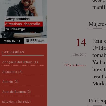
manif
Mujeres
14
Esta 
Unido
CATEGORÍAS
tomab
julio, 2016
Ya ha
Abogacía del Estado
(1)
2 Comentarios »
brexi
Academia
(2)
resul
Activia
(2)
Merke
Acto de Lectura
(2)
Eurocop
adicción a las redes