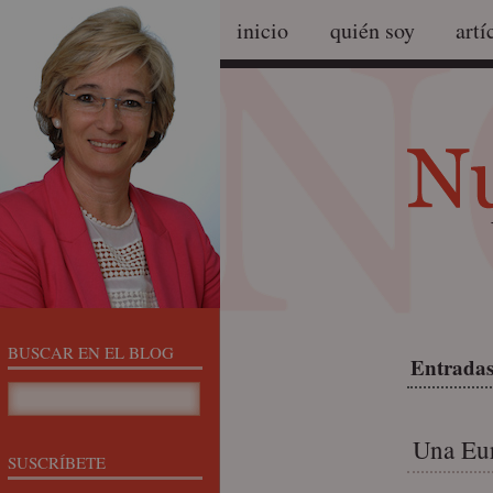
inicio
quién soy
artí
BUSCAR EN EL BLOG
Entradas 
Una Eur
SUSCRÍBETE