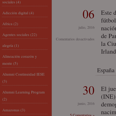
sociales
(4)
06
Este 
Adicción digital
(4)
fútbol
Africa
(2)
nació
julio, 2016
de Pa
Agentes sociales
(22)
en
Comentarios desactivados
la Ciu
alegría
(1)
Eurocopa
Irlan
2016:
Alineación corazón y
los
mente
(5)
valores
España 
cristianos
Alumni Continuidad IESE
de
(3)
Irlanda…
30
El jue
¡y
Alumni Learning Program
(INE)
de
(2)
demog
junio, 2016
Europa!
Amazonas
(3)
nacim
5 Comentarios »