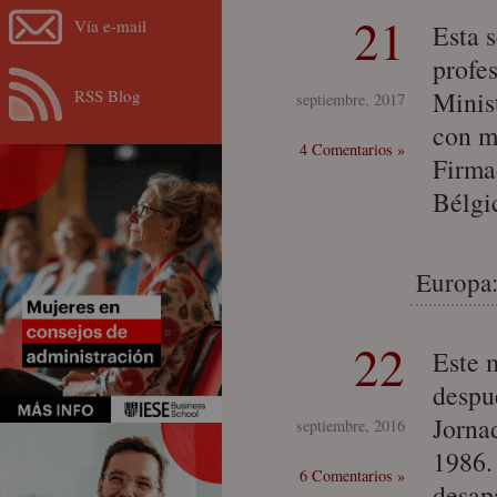
21
Vía e-mail
Esta 
profe
RSS Blog
Minist
septiembre, 2017
con m
4 Comentarios »
Firma
Bélgi
Europa:
22
Este 
despu
Jorna
septiembre, 2016
1986. 
6 Comentarios »
desap