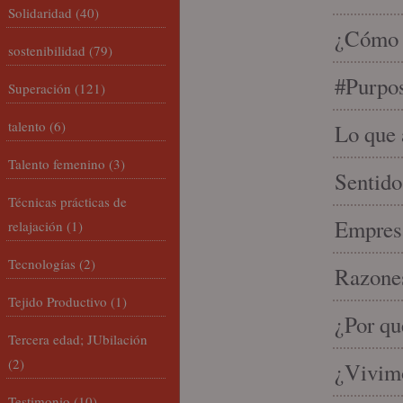
Solidaridad
(40)
¿Cómo s
sostenibilidad
(79)
#Purpo
Superación
(121)
talento
(6)
Lo que 
Talento femenino
(3)
Sentido
Técnicas prácticas de
Empresa
relajación
(1)
Tecnologías
(2)
Razones
Tejido Productivo
(1)
¿Por qu
Tercera edad; JUbilación
(2)
¿Vivimo
Testimonio
(10)