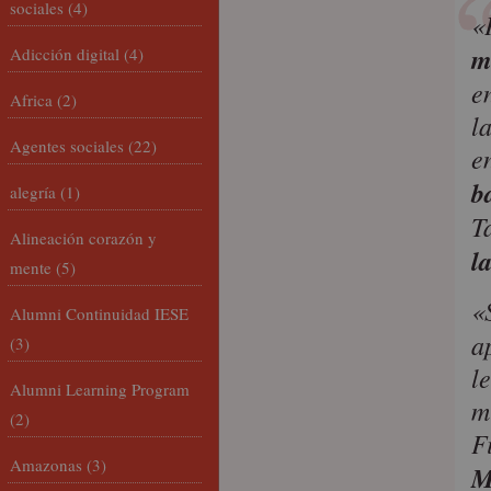
sociales
(4)
«
m
Adicción digital
(4)
e
Africa
(2)
l
Agentes sociales
(22)
e
b
alegría
(1)
T
Alineación corazón y
l
mente
(5)
«
Alumni Continuidad IESE
a
(3)
l
Alumni Learning Program
m
(2)
F
Amazonas
(3)
M