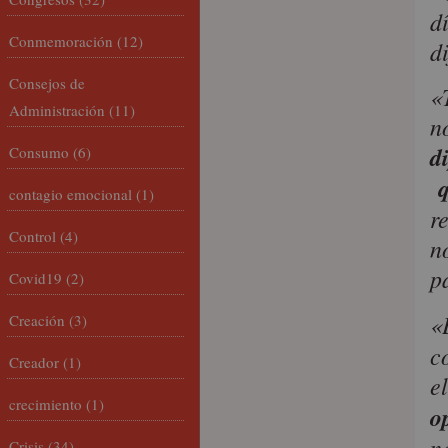
d
Conmemoración
(12)
d
Consejos de
«
Administración
(11)
n
d
Consumo
(6)
q
contagio emocional
(1)
r
Control
(4)
n
p
Covid19
(2)
«
Creación
(3)
c
Creador
(1)
e
crecimiento
(1)
o
n
Crisis
(34)