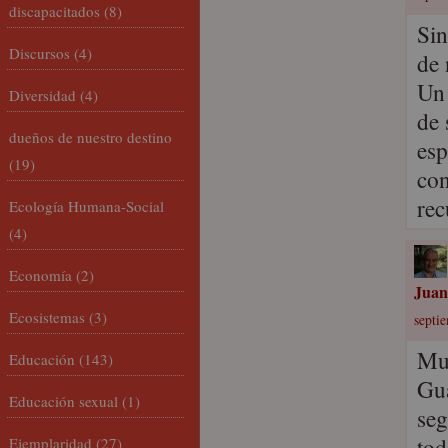
discapacitados
(8)
Sin
Discursos
(4)
de 
Un 
Diversidad
(4)
de 
dueños de nuestro destino
esp
(19)
con
rec
Ecología Humana-Social
(4)
Economía
(2)
Juan
Ecosistemas
(3)
septi
Muy
Educación
(143)
Gua
Educación sexual
(1)
seg
tod
Ejemplaridad
(27)