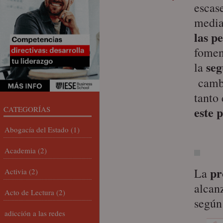
escas
media
las p
fomen
seg
la
camb
tanto
este p
CATEGORÍAS
Abogacía del Estado
(1)
Academia
(2)
pr
La
Activia
(2)
alcan
Acto de Lectura
(2)
según
adicción a las redes