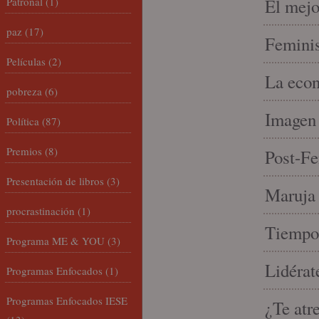
Patronal
(1)
El mejo
paz
(17)
Feminis
Películas
(2)
La econ
pobreza
(6)
Imagen 
Política
(87)
Premios
(8)
Post-Fe
Presentación de libros
(3)
Maruja 
procrastinación
(1)
Tiempo 
Programa ME & YOU
(3)
Lidérat
Programas Enfocados
(1)
Programas Enfocados IESE
¿Te atr