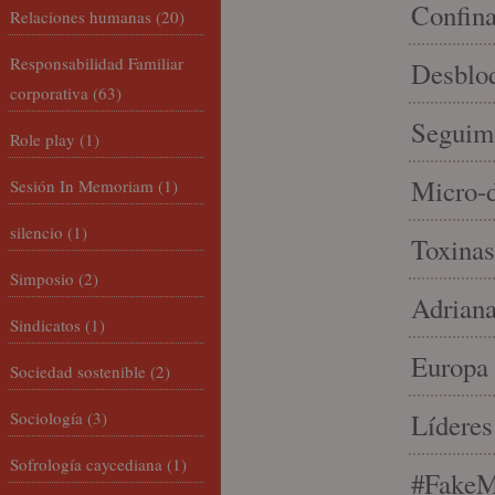
Confin
Relaciones humanas
(20)
Responsabilidad Familiar
Desbloq
corporativa
(63)
Seguim
Role play
(1)
Micro-d
Sesión In Memoriam
(1)
silencio
(1)
Toxinas
Simposio
(2)
Adriana
Sindicatos
(1)
Europa 
Sociedad sostenible
(2)
Sociología
(3)
Líderes
Sofrología caycediana
(1)
#FakeM