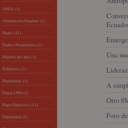
Antropo
ONGs
(1)
Convers
Orientación Familiar
(1)
Ecuado
Padre
(41)
Emergen
Padres Fundadores
(1)
Una nue
Palabra del año
(1)
Lideraz
Paliativos
(1)
Pandemias
(1)
A simpl
Panel I-Wil
(2)
Otro 8
Papa Francisco
(13)
Foro de
Paternidad
(5)