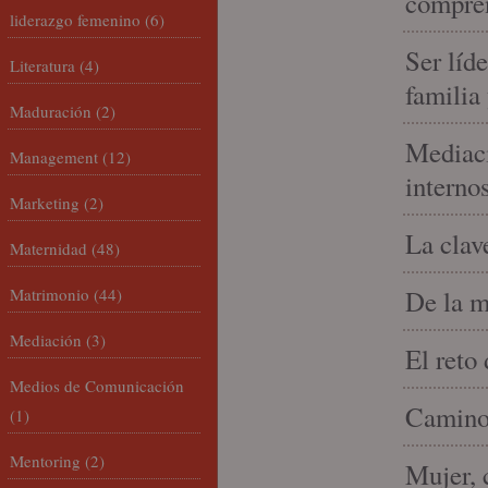
compren
liderazgo femenino
(6)
Ser líd
Literatura
(4)
familia
Maduración
(2)
Mediaci
Management
(12)
interno
Marketing
(2)
La clav
Maternidad
(48)
Matrimonio
(44)
De la m
Mediación
(3)
El reto
Medios de Comunicación
Camino 
(1)
Mentoring
(2)
Mujer, 