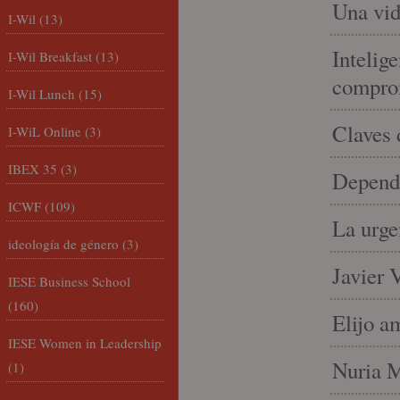
Una vid
I-Wil
(13)
Intelige
I-Wil Breakfast
(13)
compro
I-Wil Lunch
(15)
Claves 
I-WiL Online
(3)
IBEX 35
(3)
Depende
ICWF
(109)
La urge
ideología de género
(3)
Javier 
IESE Business School
(160)
Elijo a
IESE Women in Leadership
Nuria Mi
(1)