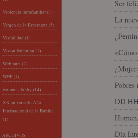
Ser fel
Violencia intrafamiliar
(1)
La nue
Virgen de la Esperanza
(5)
¿Femin
Visibilidad
(1)
«Cómo h
Visión femenina
(1)
Webinars
(2)
¿Mujer
WEF
(1)
Pobres 
women's lobby
(14)
DD HH, 
XX aniversario Año
Internacional de la Familia
Human, 
(1)
Día Int
ARCHIVOS