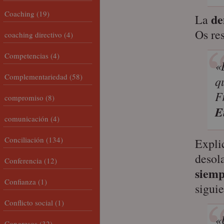
Coaching
(19)
de
La
Os re
coaching directivo
(4)
Competencias
(4)
«
Complementariedad
(58)
q
F
compromiso
(8)
E
comunicación
(4)
Conciliación
(134)
Expli
desol
Conferencia
(12)
siem
Confianza
(1)
sigui
Conflicto social
(1)
«
Congresos
(32)