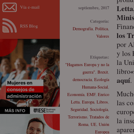
Letta
Vía e-mail
septiembre, 2017
Minis
Categoría:
Finan
RSS Blog
Demografía
,
Política
,
los T
Valores
por A
y los 
Etiquetas:
la Un
"Hagamos Europa y no la
«
libro
guerra"
,
Brexit
,
aquí
.
democracia
,
Ecología
Humana-Social
,
Mucho
Economía
,
EMF
,
Enrico
las c
Letta
,
Europa
,
Libros
,
Seguridad
,
Sociología
,
europ
Terrorismo
,
Tratados de
la in
Roma
,
UE
,
Unión
apare
Europea