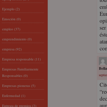
emb
Ejemplo
(2)
Eur
Emoción
(0)
opi
ser
empleo
(37)
ést
emprendimiento
(0)
ata
com
empresa
(92)
Empresa responsable
(11)
Bell
Empresas Familiarmente
septi
Responsables
(0)
Cit
Empresas pioneras
(5)
“re
Enfermedad
(1)
dec
aum
Entrega de premios
(3)