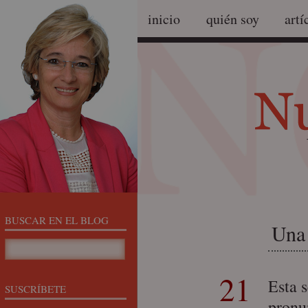
inicio
quién soy
artí
BUSCAR EN EL BLOG
Una 
21
Esta 
SUSCRÍBETE
pronu