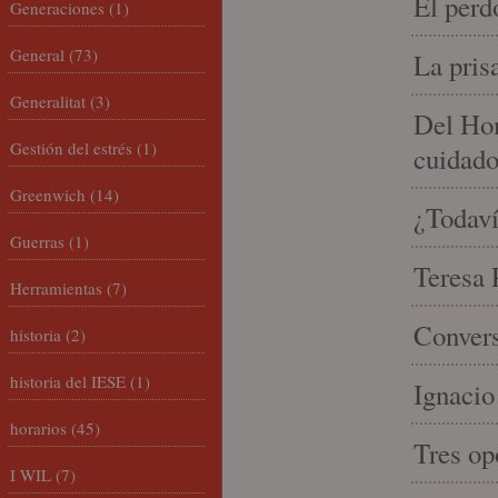
El perd
Generaciones
(1)
General
(73)
La pris
Generalitat
(3)
Del Hom
Gestión del estrés
(1)
cuidad
Greenwich
(14)
¿Todaví
Guerras
(1)
Teresa P
Herramientas
(7)
Convers
historia
(2)
historia del IESE
(1)
Ignacio
horarios
(45)
Tres op
I WIL
(7)