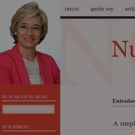
inicio
quién soy
artí
BUSCAR EN EL BLOG
Entradas
A simpl
SUSCRÍBETE