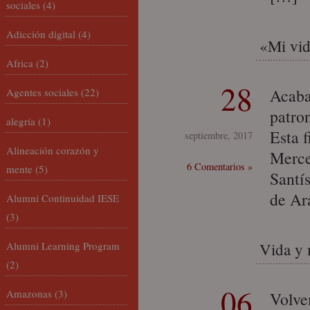
sociales
(4)
Adicción digital
(4)
«Mi vid
Africa
(2)
28
Acaba
Agentes sociales
(22)
patro
alegría
(1)
Esta 
septiembre, 2017
Alineación corazón y
Merce
6 Comentarios »
mente
(5)
Santí
de Ar
Alumni Continuidad IESE
(3)
Alumni Learning Program
Vida y 
(2)
06
Amazonas
(3)
Volve