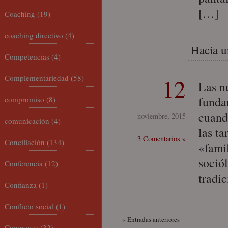
[…]
Coaching
(19)
coaching directivo
(4)
Hacia u
Competencias
(4)
Complementariedad
(58)
12
Las n
fundan
compromiso
(8)
cuand
noviembre, 2015
comunicación
(4)
las ta
3 Comentarios »
Conciliación
(134)
«fami
soció
Conferencia
(12)
tradi
Confianza
(1)
Conflicto social
(1)
« Entradas anteriores
Congresos
(32)