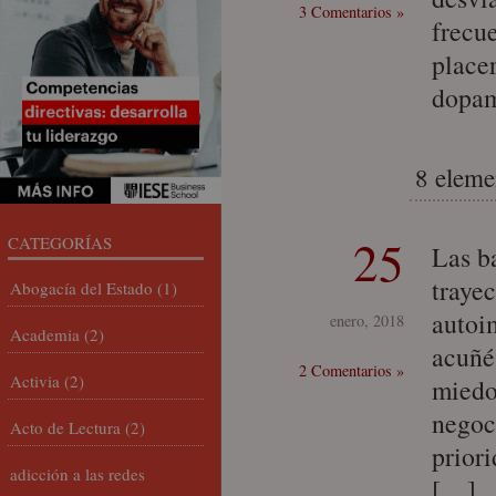
3 Comentarios »
frecu
place
dopam
8 eleme
25
CATEGORÍAS
Las b
traye
Abogacía del Estado
(1)
autoi
enero, 2018
Academia
(2)
acuñé
2 Comentarios »
Activia
(2)
miedo 
negoc
Acto de Lectura
(2)
prior
adicción a las redes
[…]