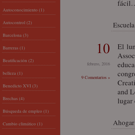
fácil
Autoconocimiento
(1)
Autocontrol
(2)
Escuela
Barcelona
(3)
10
El lu
Barreras
(1)
Assoc
Beatificación
(2)
educa
febrero, 2016
congr
belleza
(1)
9 Comentarios »
Creat
Benedicto XVI
(3)
and L
Brechas
(4)
lugar
Búsqueda de empleo
(1)
Ahogar 
Cambio climático
(1)