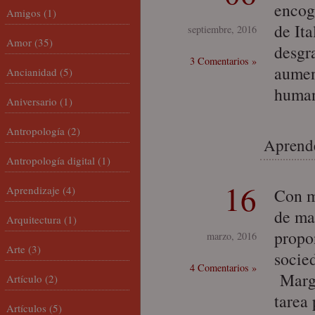
encogi
Amigos
(1)
de Ita
septiembre, 2016
Amor
(35)
desgr
3 Comentarios »
aumen
Ancianidad
(5)
human
Aniversario
(1)
Antropología
(2)
Aprende
Antropología digital
(1)
16
Aprendizaje
(4)
Con m
de ma
Arquitectura
(1)
propo
marzo, 2016
Arte
(3)
socie
4 Comentarios »
Marga
Artículo
(2)
tarea
Artículos
(5)