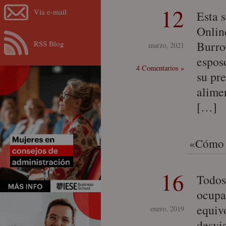
12
Vía e-mail
Esta 
Onlin
RSS Blog
Burro
marzo, 2021
espos
4 Comentarios »
su pr
alime
[…]
«Cómo h
16
Todos
ocupa
equiv
enero, 2019
desvi