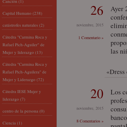
Canción
(1)
26
Ayer 
Capital Humano
(238)
confe
elimin
catástrofes naturales
(2)
noviembre, 2015
conmem
Cátedra "Carmina Roca y
1 Comentario »
propo
Rafael Pich-Aguiler" de
las n
Mujer y liderazgo
(13)
Cátedra "Carmina Roca y
«Dress 
Rafael Pich-Aguilera" de
Mujer y Liderazgo
(72)
20
Los c
Cátedra IESE Mujer y
profe
liderazgo
(7)
consul
noviembre, 2015
centro de la persona
(0)
banco
8 Comentarios »
Ciencia
(1)
pantal