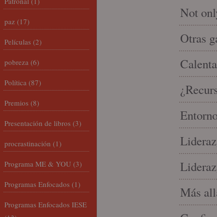
Patronal
(1)
Not onl
paz
(17)
Otras g
Películas
(2)
Calenta
pobreza
(6)
Política
(87)
¿Recur
Premios
(8)
Entorno
Presentación de libros
(3)
Lideraz
procrastinación
(1)
Lideraz
Programa ME & YOU
(3)
Programas Enfocados
(1)
Más allá
Programas Enfocados IESE