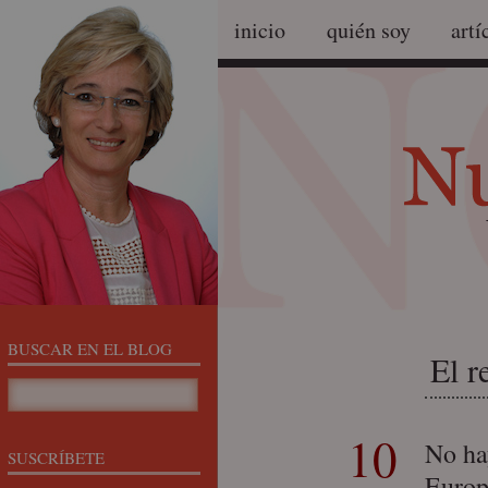
inicio
quién soy
artí
BUSCAR EN EL BLOG
El r
10
No ha
SUSCRÍBETE
Europ