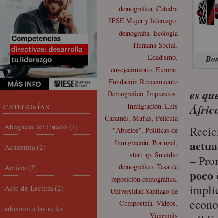
demográfica
,
Cátedra
IESE Mujer y liderazgo
,
demografia
,
Ecología
Humana-Social
,
Edadismo
,
Bom
envejecimiento
,
Europa
,
Fundación Renacimiento
es qu
Demográfico
,
Impuestos
,
Inmigración
,
Luis
Áfric
CATEGORÍAS
Caramés
,
Mafias
,
Película
Abogacía del Estado
(1)
Recie
"Abuelos"
,
Políticas de
actua
Inmigración
,
Portugal
,
Academia
(2)
start up
,
Suicidio
– Pro
demográfico
,
Tasa de
Activia
(2)
poco 
reposición demográfica
,
impli
Acto de Lectura
(2)
Universidad Santiago de
econo
Compostela
,
Vídeos
,
adicción a las redes
Viejenials