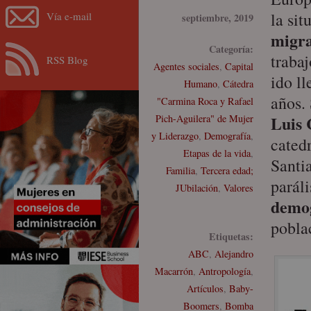
la sit
Vía e-mail
septiembre, 2019
migra
Categoría:
traba
RSS Blog
Agentes sociales
,
Capital
ido l
Humano
,
Cátedra
años.
"Carmina Roca y Rafael
Luis 
Pich-Aguilera" de Mujer
y Liderazgo
,
Demografía
,
cated
Etapas de la vida
,
Santi
Familia
,
Tercera edad;
paráli
JUbilación
,
Valores
demog
pobla
Etiquetas:
ABC
,
Alejandro
Macarrón
,
Antropología
,
Artículos
,
Baby-
Boomers
,
Bomba