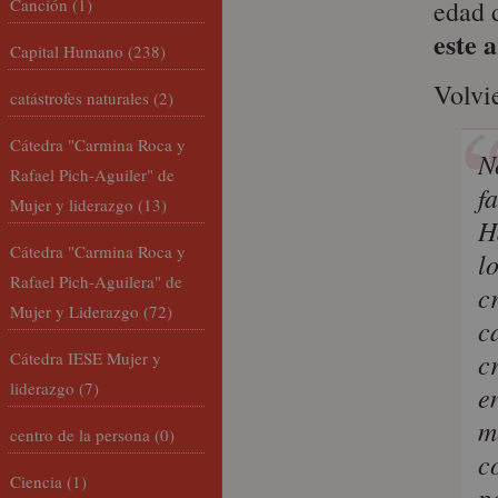
Canción
(1)
edad 
este 
Capital Humano
(238)
Volvi
catástrofes naturales
(2)
Cátedra "Carmina Roca y
N
Rafael Pich-Aguiler" de
f
Mujer y liderazgo
(13)
H
Cátedra "Carmina Roca y
l
Rafael Pich-Aguilera" de
c
Mujer y Liderazgo
(72)
c
c
Cátedra IESE Mujer y
liderazgo
(7)
en
m
centro de la persona
(0)
c
Ciencia
(1)
p