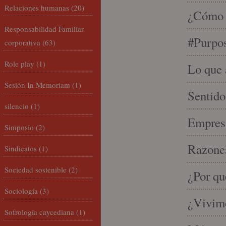
Relaciones humanas
(20)
¿Cómo s
Responsabilidad Familiar
#Purpo
corporativa
(63)
Role play
(1)
Lo que 
Sesión In Memoriam
(1)
Sentido
silencio
(1)
Empresa
Simposio
(2)
Razones
Sindicatos
(1)
Sociedad sostenible
(2)
¿Por qu
Sociología
(3)
¿Vivimo
Sofrología caycediana
(1)