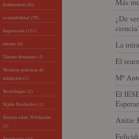
Más mu
Solidaridad
(40)
¿De ver
sostenibilidad
(79)
ciencia
Superación
(121)
La mira
talento
(6)
Talento femenino
(3)
El rear
Técnicas prácticas de
Mª Anto
relajación
(1)
Tecnologías
(2)
El IESE
Espera
Tejido Productivo
(1)
Tercera edad; JUbilación
Anitie 
(2)
Felicid
Testimonio
(10)