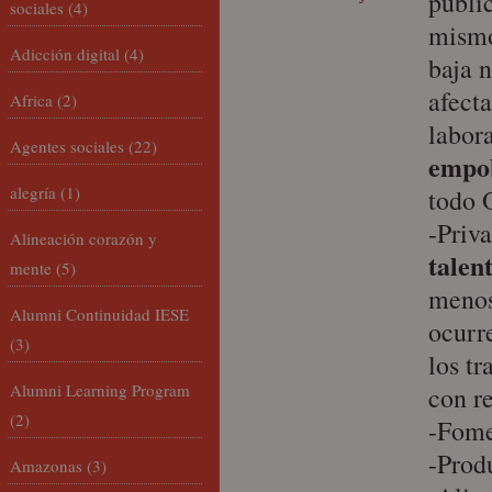
públic
sociales
(4)
mismo
Adicción digital
(4)
baja n
afect
Africa
(2)
labora
Agentes sociales
(22)
empob
alegría
(1)
todo 
-Priva
Alineación corazón y
talen
mente
(5)
menos
Alumni Continuidad IESE
ocurre
(3)
los t
Alumni Learning Program
con r
(2)
-Fome
-Prod
Amazonas
(3)