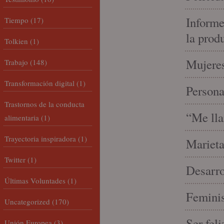
Informe
Tiempo
(17)
la prod
Tolkien
(1)
Mujeres
Trabajo
(148)
Transformación digital
(1)
Person
Trastornos de la conducta
“Me lla
alimentaria
(1)
Trayectoria inspiradora
(1)
Marieta
Twitter
(1)
Desarro
Últimas Voluntades
(1)
Feminis
Uncategorized
(170)
Ser fel
Unión Europea
(3)