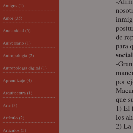
-Alim
Amigos
(1)
nosot
inmig
Amor
(35)
postu
Ancianidad
(5)
de re
Aniversario
(1)
para q
socia
Antropología
(2)
-Gran
Antropología digital
(1)
maner
por e
Aprendizaje
(4)
Macar
Arquitectura
(1)
que s
Arte
(3)
1) El
los a
Artículo
(2)
2) La
Artículos
(5)