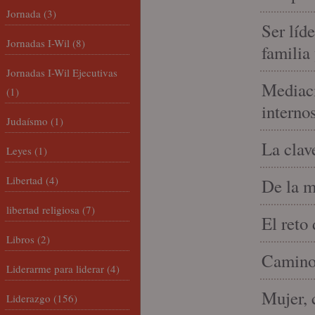
Jornada
(3)
Ser líd
Jornadas I-Wil
(8)
familia
Jornadas I-Wil Ejecutivas
Mediaci
(1)
interno
Judaísmo
(1)
La clav
Leyes
(1)
Libertad
(4)
De la m
libertad religiosa
(7)
El reto
Libros
(2)
Camino 
Liderarme para liderar
(4)
Mujer, 
Liderazgo
(156)