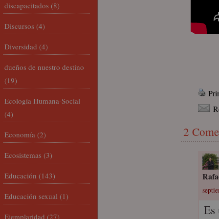
discapacitados
(8)
Discursos
(4)
Diversidad
(4)
dueños de nuestro destino
(19)
Pri
Ecología Humana-Social
R
(4)
2 Come
Economía
(2)
Ecosistemas
(3)
Educación
(143)
Rafa
septi
Educación sexual
(1)
Es 
Ejemplaridad
(27)