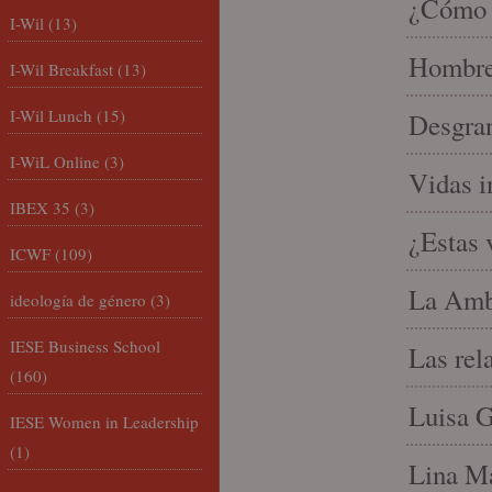
¿Cómo l
I-Wil
(13)
Hombre 
I-Wil Breakfast
(13)
I-Wil Lunch
(15)
Desgran
I-WiL Online
(3)
Vidas i
IBEX 35
(3)
¿Estas 
ICWF
(109)
La Amb
ideología de género
(3)
IESE Business School
Las rel
(160)
Luisa G
IESE Women in Leadership
(1)
Lina Ma