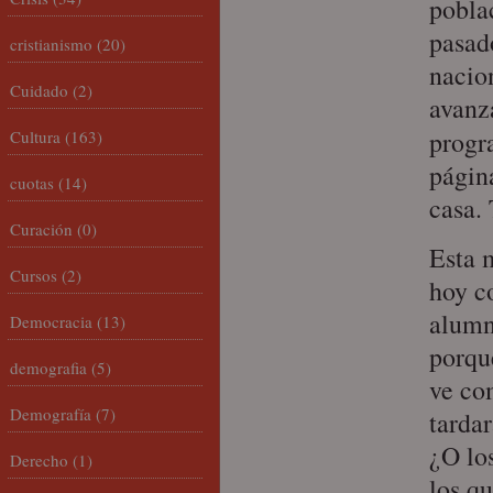
pobla
pasad
cristianismo
(20)
nacio
Cuidado
(2)
avanz
progr
Cultura
(163)
págin
cuotas
(14)
casa. 
Curación
(0)
Esta 
Cursos
(2)
hoy c
alumn
Democracia
(13)
porque
demografia
(5)
ve co
Demografía
(7)
tarda
¿O los
Derecho
(1)
los q