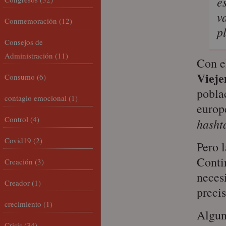
e
v
Conmemoración
(12)
p
Consejos de
Administración
(11)
Con e
Vieje
Consumo
(6)
pobla
contagio emocional
(1)
europ
Control
(4)
hasht
Covid19
(2)
Pero 
Conti
Creación
(3)
neces
Creador
(1)
preci
crecimiento
(1)
Algun
Crisis
(34)