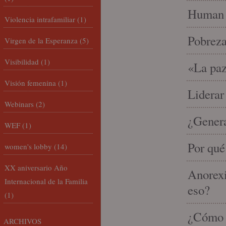
Human 
Violencia intrafamiliar
(1)
Pobrez
Virgen de la Esperanza
(5)
Visibilidad
(1)
«La paz
Visión femenina
(1)
Liderar
Webinars
(2)
¿Gener
WEF
(1)
Por qué
women's lobby
(14)
XX aniversario Año
Anorexi
Internacional de la Familia
eso?
(1)
¿Cómo m
ARCHIVOS