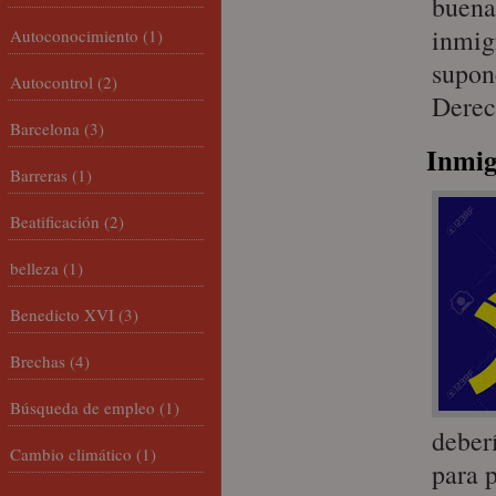
buena
inmig
Autoconocimiento
(1)
supon
Autocontrol
(2)
Derec
Barcelona
(3)
Inmig
Barreras
(1)
Beatificación
(2)
belleza
(1)
Benedicto XVI
(3)
Brechas
(4)
Búsqueda de empleo
(1)
deberí
Cambio climático
(1)
para p