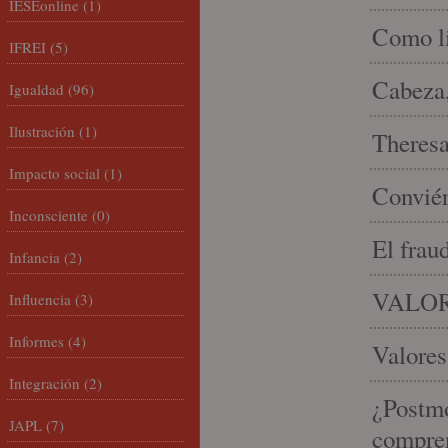
IESEonline
(1)
Como li
IFREI
(5)
Cabeza,
Igualdad
(96)
Ilustración
(1)
Theresa 
Impacto social
(1)
Conviér
Inconsciente
(0)
El frau
Infancia
(2)
VALOR
Influencia
(3)
Informes
(4)
Valores
Integración
(2)
¿Postmo
JAPL
(7)
compren