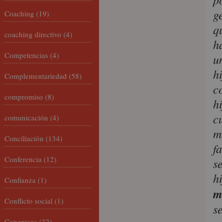
g
Coaching
(19)
q
coaching directivo
(4)
h
Competencias
(4)
u
h
Complementariedad
(58)
c
compromiso
(8)
h
c
comunicación
(4)
m
Conciliación
(134)
f
Conferencia
(12)
s
h
Confianza
(1)
m
Conflicto social
(1)
s
Congresos
(32)