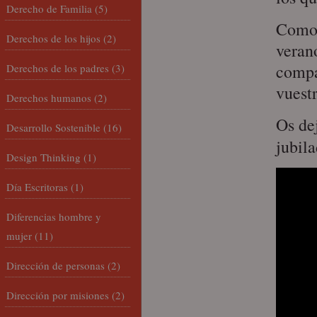
Derecho de Familia
(5)
Como 
Derechos de los hijos
(2)
veran
compa
Derechos de los padres
(3)
vuest
Derechos humanos
(2)
Os de
Desarrollo Sostenible
(16)
jubil
Design Thinking
(1)
Día Escritoras
(1)
Diferencias hombre y
mujer
(11)
Dirección de personas
(2)
Dirección por misiones
(2)