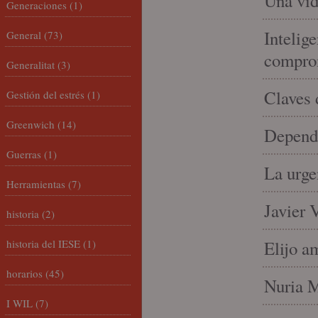
Una vid
Generaciones
(1)
Intelige
General
(73)
compro
Generalitat
(3)
Claves 
Gestión del estrés
(1)
Greenwich
(14)
Depende
Guerras
(1)
La urge
Herramientas
(7)
Javier 
historia
(2)
historia del IESE
(1)
Elijo a
horarios
(45)
Nuria Mi
I WIL
(7)