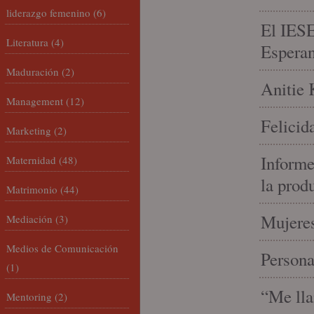
liderazgo femenino
(6)
El IESE
Literatura
(4)
Espera
Maduración
(2)
Anitie 
Management
(12)
Felicid
Marketing
(2)
Informe
Maternidad
(48)
la prod
Matrimonio
(44)
Mujeres
Mediación
(3)
Medios de Comunicación
Person
(1)
“Me lla
Mentoring
(2)