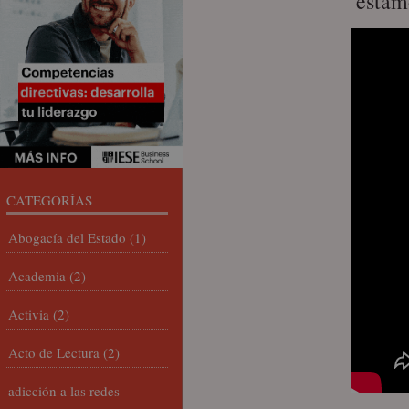
estam
CATEGORÍAS
Abogacía del Estado
(1)
Academia
(2)
Activia
(2)
Acto de Lectura
(2)
adicción a las redes