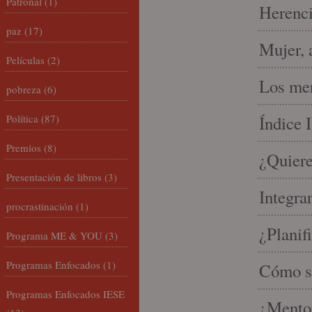
Patronal
(1)
Herenci
paz
(17)
Mujer, 
Películas
(2)
Los mer
pobreza
(6)
Política
(87)
Índice 
Premios
(8)
¿Quiere
Presentación de libros
(3)
Integra
procrastinación
(1)
¿Planif
Programa ME & YOU
(3)
Programas Enfocados
(1)
Cómo se
Programas Enfocados IESE
¿Mento