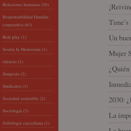
Relaciones humanas
(20)
¡Reivin
Responsabilidad Familiar
Time’s 
corporativa
(63)
Un buen
Role play
(1)
Sesión In Memoriam
(1)
Mujer S
silencio
(1)
¿Quién 
Simposio
(2)
Inmedia
Sindicatos
(1)
2030: ¿
Sociedad sostenible
(2)
Sociología
(3)
La impo
Sofrología caycediana
(1)
La buen