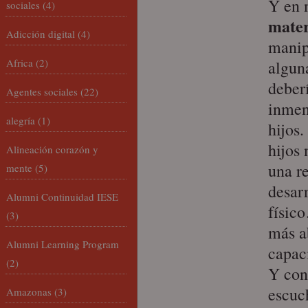
Y en 
sociales
(4)
mate
Adicción digital
(4)
manip
Africa
(2)
algun
deber
Agentes sociales
(22)
inmen
alegría
(1)
hijos.
hijos 
Alineación corazón y
una re
mente
(5)
desarr
Alumni Continuidad IESE
físic
(3)
más a
Alumni Learning Program
capac
(2)
Y con
escuc
Amazonas
(3)