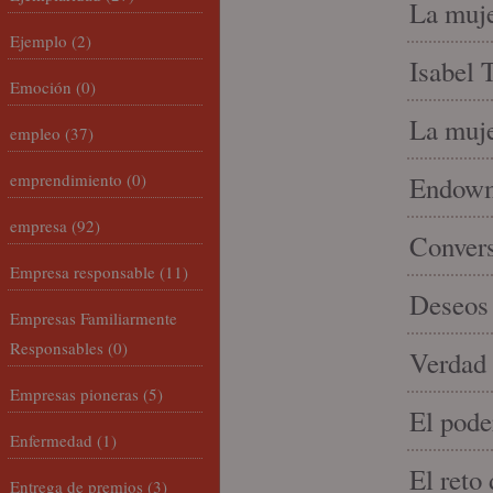
La muje
Ejemplo
(2)
Isabel 
Emoción
(0)
La muje
empleo
(37)
emprendimiento
(0)
Endowme
empresa
(92)
Conver
Empresa responsable
(11)
Deseos 
Empresas Familiarmente
Responsables
(0)
Verdad 
Empresas pioneras
(5)
El pode
Enfermedad
(1)
El reto
Entrega de premios
(3)