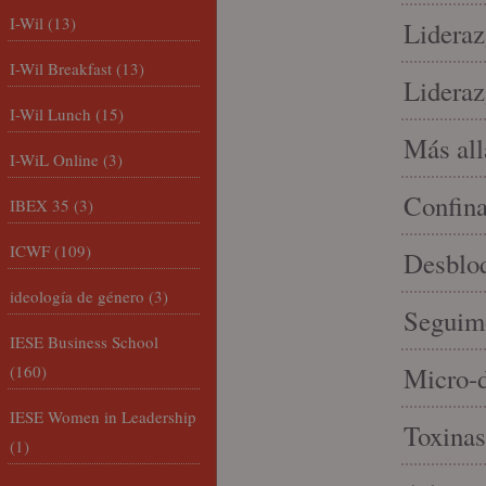
I-Wil
(13)
Lideraz
I-Wil Breakfast
(13)
Lideraz
I-Wil Lunch
(15)
Más allá
I-WiL Online
(3)
Confin
IBEX 35
(3)
ICWF
(109)
Desbloq
ideología de género
(3)
Seguim
IESE Business School
(160)
Micro-d
IESE Women in Leadership
Toxinas
(1)