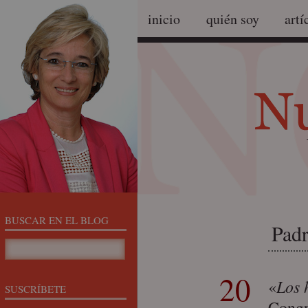
inicio
quién soy
artí
BUSCAR EN EL BLOG
Padr
20
Los 
«
SUSCRÍBETE
Congr