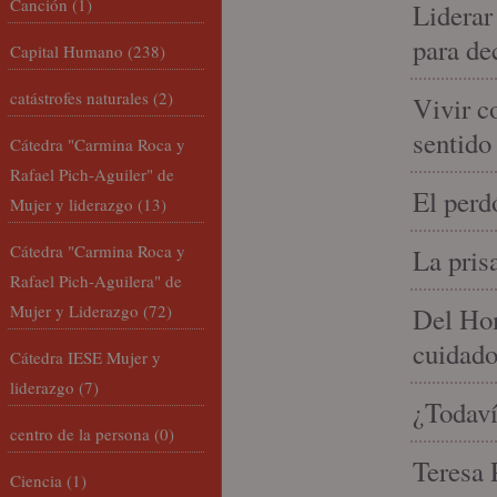
Canción
(1)
Liderar
para de
Capital Humano
(238)
catástrofes naturales
(2)
Vivir c
sentido
Cátedra "Carmina Roca y
Rafael Pich-Aguiler" de
El perd
Mujer y liderazgo
(13)
Cátedra "Carmina Roca y
La pris
Rafael Pich-Aguilera" de
Mujer y Liderazgo
(72)
Del Hom
cuidad
Cátedra IESE Mujer y
liderazgo
(7)
¿Todaví
centro de la persona
(0)
Teresa P
Ciencia
(1)