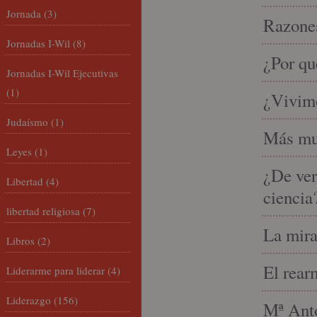
Jornada
(3)
Razones
Jornadas I-Wil
(8)
¿Por qu
Jornadas I-Wil Ejecutivas
(1)
¿Vivimo
Judaísmo
(1)
Más mu
Leyes
(1)
¿De ver
Libertad
(4)
ciencia
libertad religiosa
(7)
La mira
Libros
(2)
El rear
Liderarme para liderar
(4)
Liderazgo
(156)
Mª Anto