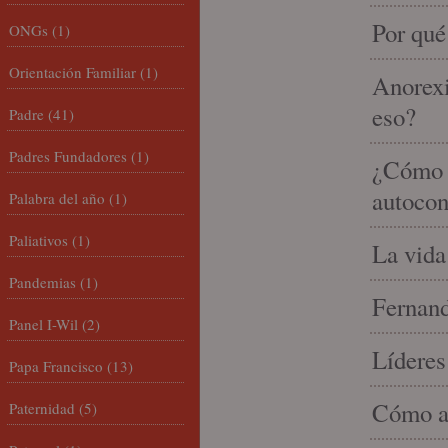
Por qué
ONGs
(1)
Orientación Familiar
(1)
Anorexi
eso?
Padre
(41)
Padres Fundadores
(1)
¿Cómo m
autocon
Palabra del año
(1)
Paliativos
(1)
La vida
Pandemias
(1)
Fernand
Panel I-Wil
(2)
Líderes
Papa Francisco
(13)
Cómo am
Paternidad
(5)