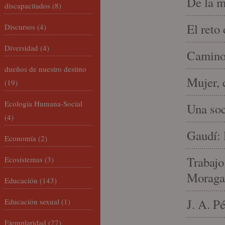
De la m
discapacitados
(8)
El reto
Discursos
(4)
Diversidad
(4)
Camino 
dueños de nuestro destino
Mujer, 
(19)
Ecología Humana-Social
Una soc
(4)
Gaudí: 
Economía
(2)
Trabajo
Ecosistemas
(3)
Moraga
Educación
(143)
J. A. P
Educación sexual
(1)
Ejemplaridad
(27)