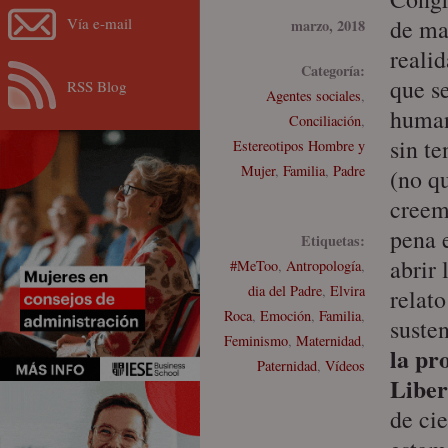
Vía e-mail
de ma
marzo, 2018
reali
Categoría:
que s
RSS Blog
Agentes sociales
,
human
Conciliación
,
sin te
Estereotipos Hombre y
Mujer
,
Familia
,
Padre
(no q
creem
pena e
Etiquetas:
abrir
#MeToo
,
Antropología
,
dia del Padre
,
Elvira
relato
Roca
,
Emoción
,
Familia
,
suste
Feminismo
,
Maternidad
,
la p
Paternidad
,
Vídeos
Liber
de ci