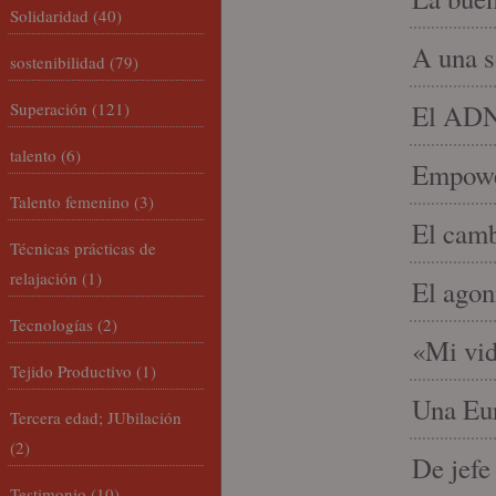
Solidaridad
(40)
A una s
sostenibilidad
(79)
Superación
(121)
El ADN 
talento
(6)
Empowe
Talento femenino
(3)
El camb
Técnicas prácticas de
relajación
(1)
El agon
Tecnologías
(2)
«Mi vid
Tejido Productivo
(1)
Una Eur
Tercera edad; JUbilación
(2)
De jefe
Testimonio
(10)