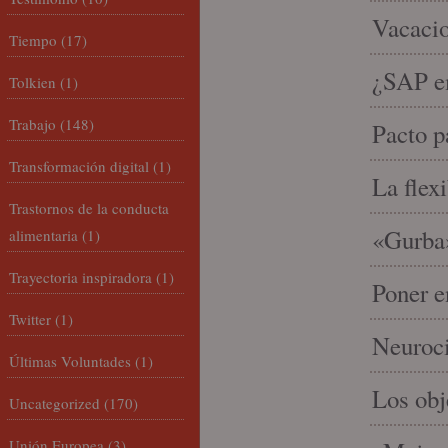
Vacacio
Tiempo
(17)
¿SAP em
Tolkien
(1)
Trabajo
(148)
Pacto p
Transformación digital
(1)
La flex
Trastornos de la conducta
«Gurba»
alimentaria
(1)
Trayectoria inspiradora
(1)
Poner e
Twitter
(1)
Neuroci
Últimas Voluntades
(1)
Los ob
Uncategorized
(170)
Unión Europea
(3)