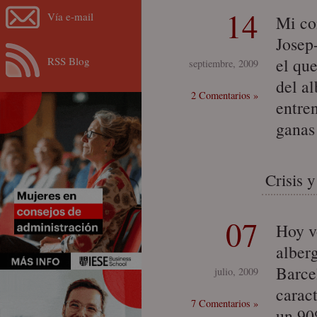
14
Vía e-mail
Mi co
Josep-
RSS Blog
el qu
septiembre, 2009
del al
2 Comentarios »
entre
ganas
Crisis 
07
Hoy vo
alber
Barce
julio, 2009
caract
7 Comentarios »
un 90