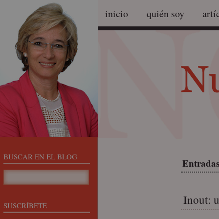
inicio
quién soy
artí
BUSCAR EN EL BLOG
Entradas 
Inout: 
SUSCRÍBETE