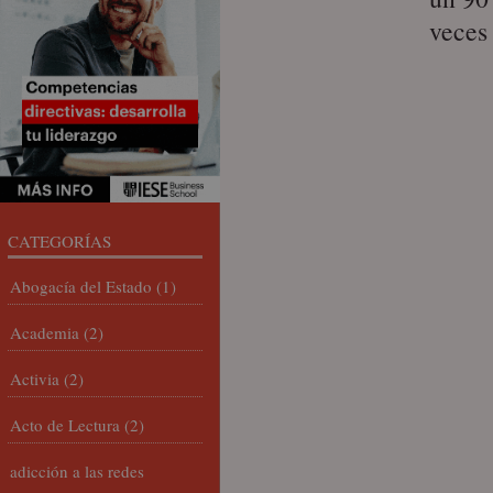
veces 
CATEGORÍAS
Abogacía del Estado
(1)
Academia
(2)
Activia
(2)
Acto de Lectura
(2)
adicción a las redes