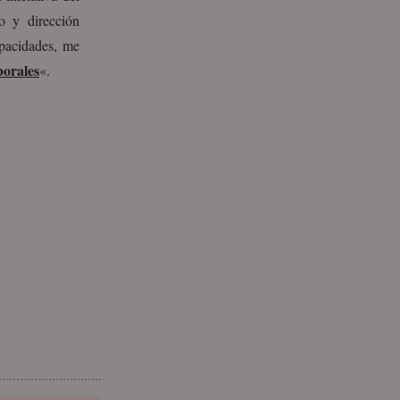
o y dirección
apacidades, me
borales
«.