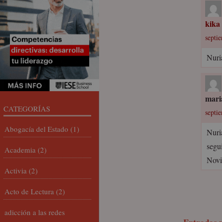
kika
septi
Nuria
mari
CATEGORÍAS
septi
Abogacía del Estado
(1)
Nuri
segu
Academia
(2)
Novi
Activia
(2)
Acto de Lectura
(2)
adicción a las redes