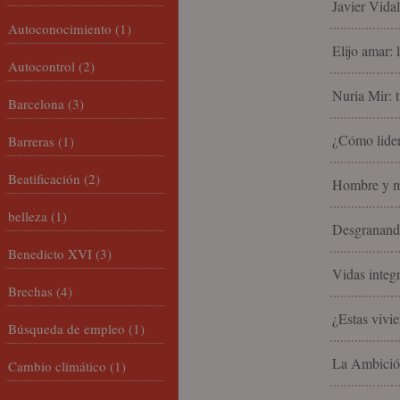
Javier Vida
Autoconocimiento
(1)
Elijo amar: 
Autocontrol
(2)
Nuria Mir: t
Barcelona
(3)
¿Cómo lider
Barreras
(1)
Beatificación
(2)
Hombre y mu
belleza
(1)
Desgranando
Benedicto XVI
(3)
Vidas integ
Brechas
(4)
¿Estas vivi
Búsqueda de empleo
(1)
La Ambició
Cambio climático
(1)