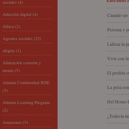
Entradas r
sociales
(4)
Adicción digital
(4)
Cuando ser 
Africa
(2)
Persona y pe
Agentes sociales
(22)
Liderar la p
alegría
(1)
Vivir con la
Alineación corazón y
mente
(5)
El perdón c
Alumni Continuidad IESE
La prisa rom
(3)
Del Homo Ec
Alumni Learning Program
(2)
¿Todavía tie
Amazonas
(3)