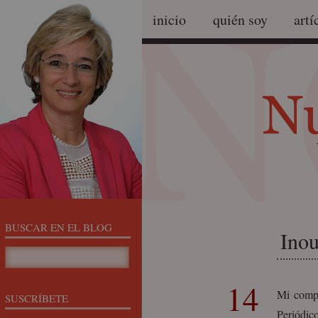
inicio
quién soy
artí
BUSCAR EN EL BLOG
Inou
14
Mi compa
SUSCRÍBETE
Periódi