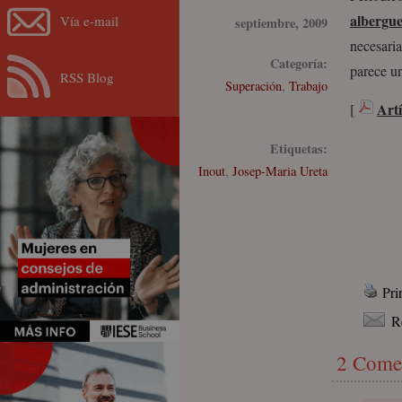
albergu
Vía e-mail
septiembre, 2009
necesari
Categoría:
parece un
RSS Blog
Superación
,
Trabajo
Artí
[
Etiquetas:
Inout
,
Josep-Maria Ureta
Pri
R
2 Come