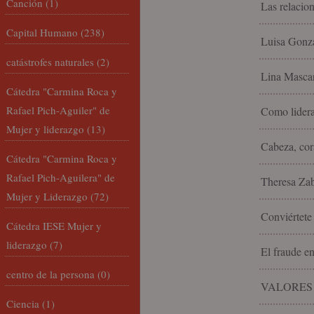
Canción
(1)
Las relacio
Capital Humano
(238)
Luisa Gonzá
catástrofes naturales
(2)
Lina Mascar
Cátedra "Carmina Roca y
Rafael Pich-Aguiler" de
Como lidera
Mujer y liderazgo
(13)
Cabeza, cor
Cátedra "Carmina Roca y
Rafael Pich-Aguilera" de
Theresa Zabe
Mujer y Liderazgo
(72)
Conviértete
Cátedra IESE Mujer y
liderazgo
(7)
El fraude e
centro de la persona
(0)
VALORES
Ciencia
(1)