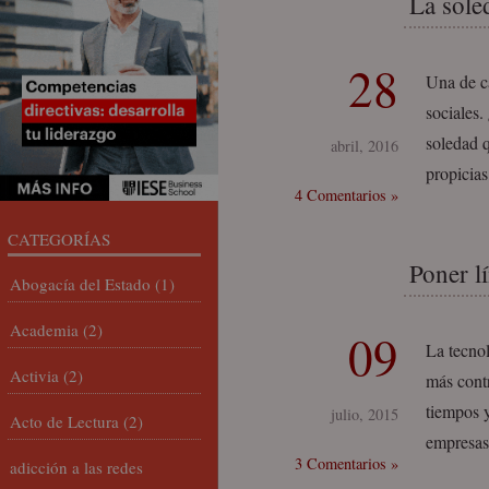
La sole
28
Una de ca
sociales.
soledad 
abril, 2016
propicias
4 Comentarios »
CATEGORÍAS
Poner lí
Abogacía del Estado
(1)
Academia
(2)
09
La tecnol
Activia
(2)
más contr
tiempos y
julio, 2015
Acto de Lectura
(2)
empresas 
3 Comentarios »
adicción a las redes