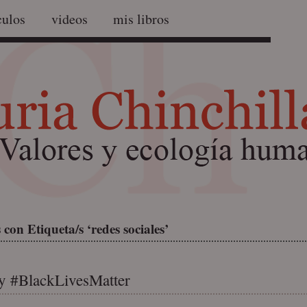
culos
videos
mis libros
con Etiqueta/s ‘redes sociales’
y #BlackLivesMatter