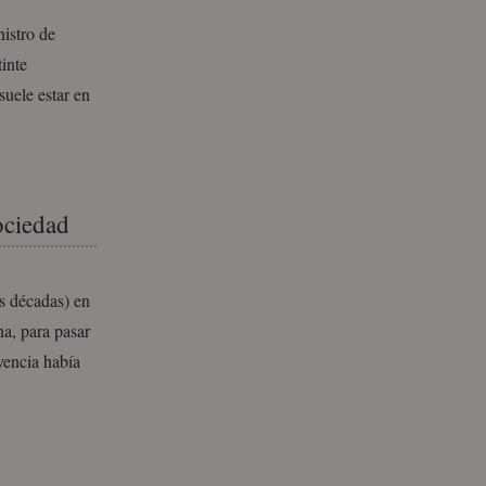
nistro de
inte
suele estar en
ociedad
s décadas) en
na, para pasar
vencia había