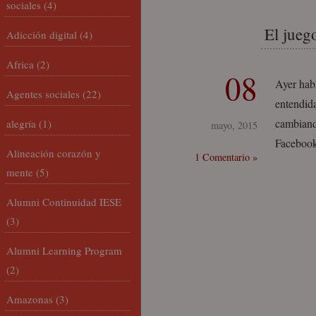
sociales
(4)
El juego
Adicción digital
(4)
Africa
(2)
08
Ayer habl
Agentes sociales
(22)
entendid
cambiand
alegría
(1)
mayo, 2015
Facebook
Alineación corazón y
1 Comentario »
mente
(5)
Alumni Continuidad IESE
(3)
Alumni Learning Program
(2)
Amazonas
(3)