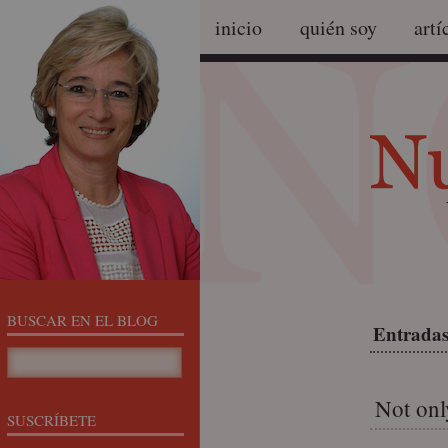
inicio
quién soy
artí
BUSCAR EN EL BLOG
Entradas 
Not onl
SUSCRÍBETE