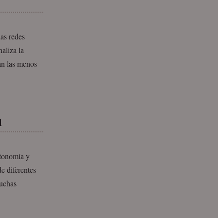
las redes
naliza la
an las menos
I
utonomía y
e diferentes
muchas