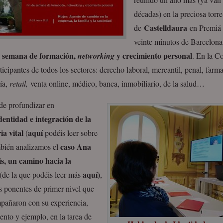
décadas) en la preciosa torre
Castelldaura
de
en Premiá 
veinte minutos de Barcelona
e semana de formación,
y crecimiento personal
networking
. En la C
ticipantes de todos los sectores: derecho laboral, mercantil, penal, farm
ía,
retail,
venta online, médico, banca, inmobiliario, de la salud…
e profundizar en
dentidad e integración de la
ia vital
aquí
(
podéis leer sobre
caso Ana
mbién analizamos el
s, un camino hacia la
aquí)
(de la que podéis leer más
,
s ponentes de primer nivel que
pañaron con su experiencia,
nto y ejemplo, en la tarea de