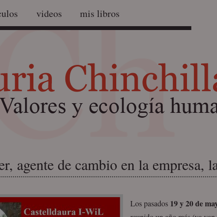
culos
videos
mis libros
r, agente de cambio en la empresa, la
19 y 20 de ma
Los pasados
reunido un año más (ya van