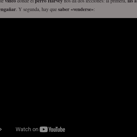
vídeo
perro Harvey
las 
ste
donde el
nos da dos lecciones: la primera,
engañar
saber «venderse»
. Y segunda, hay que
: