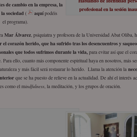
Hablando de Identidad pers
es de cambio en la empresa, la
profesional en la sesión ina
y la sociedad
aquí
(
podéis
r el programa).
Mar Álvarez
ra
, psiquiatra y profesora de la Universidad Abat Oliba, 
r el corazón herido, que ha sufrido tras los desencuentros y saqueo
sonales que todos sufrimos durante la vida,
para evitar así que el cor
e. Para ello, cuanto más componente espiritual haya en nosotros, más sen
nece
aturaleza y más fácil será restaurar lo herido. Llama la atención la
interior
que se ha puesto de relieve en la actualidad. De ahí el interés a
des como el m
indfulness
, la meditación, y los grupos de oración.