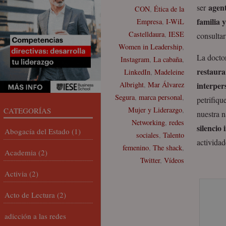
agent
ser
CON
,
Ética de la
familia 
Empresa
,
I-WiL
Castelldaura
,
IESE
consulta
Women in Leadership
,
La docto
Instagram
,
La cabaña
,
restaura
LinkedIn
,
Madeleine
Albright
,
Mar Álvarez
interper
Segura
,
marca personal
,
petrifiqu
Mujer y Liderazgo
,
CATEGORÍAS
nuestra n
Networking
,
redes
silencio 
Abogacía del Estado
(1)
sociales
,
Talento
activida
femenino
,
The shack
,
Academia
(2)
Twitter
,
Vídeos
Activia
(2)
Acto de Lectura
(2)
adicción a las redes