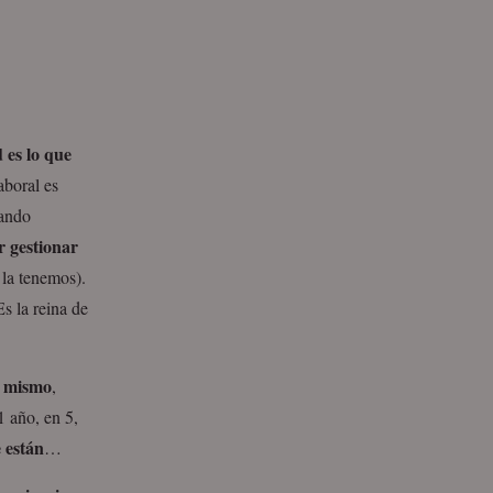
 es lo que
aboral es
uando
r gestionar
 la tenemos).
s la reina de
i mismo
,
 año, en 5,
 están
…