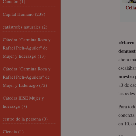
Canción
(1)
Celi
Capital Humano
(238)
catástrofes naturales
(2)
Cátedra "Carmina Roca y
«Marca e
Rafael Pich-Aguiler" de
demuest
Mujer y liderazgo
(13)
ahora más
escalábam
Cátedra "Carmina Roca y
nuestra
Rafael Pich-Aguilera" de
«3 de ca
Mujer y Liderazgo
(72)
las redes
Cátedra IESE Mujer y
liderazgo
(7)
Para tod
concreta 
centro de la persona
(0)
en 10, c
Ciencia
(1)