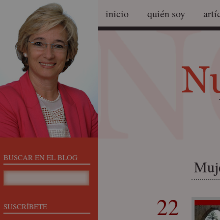
inicio
quién soy
artí
BUSCAR EN EL BLOG
Muje
22
SUSCRÍBETE