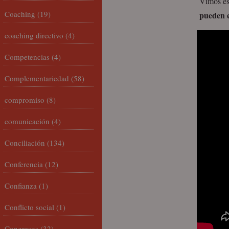
Vimos e
Coaching
(19)
pueden 
coaching directivo
(4)
Competencias
(4)
Complementariedad
(58)
compromiso
(8)
comunicación
(4)
Conciliación
(134)
Conferencia
(12)
Confianza
(1)
Conflicto social
(1)
Congresos
(32)