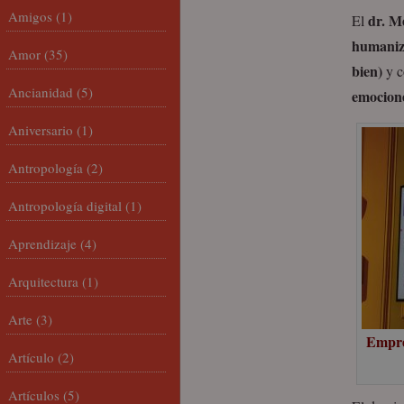
Amigos
(1)
dr. M
El
humaniz
Amor
(35)
bien)
y c
Ancianidad
(5)
emocione
Aniversario
(1)
Antropología
(2)
Antropología digital
(1)
Aprendizaje
(4)
Arquitectura
(1)
Arte
(3)
Empre
Artículo
(2)
Artículos
(5)