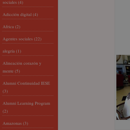
sociales
(4)
Adicción digital
(4)
Africa
(2)
Agentes sociales
(22)
alegría
(1)
Alineación corazón y
mente
(5)
Alumni Continuidad IESE
(3)
Alumni Learning Program
(2)
Amazonas
(3)