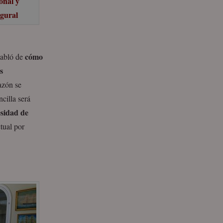
onal y
ugural
cómo
habló de
s
azón se
cilla será
sidad de
ctual por