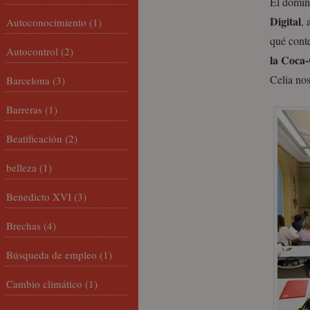
El domin
Digital
,
Autoconocimiento
(1)
qué cont
Autocontrol
(2)
la Coca
Celia nos
Barcelona
(3)
Barreras
(1)
Beatificación
(2)
belleza
(1)
Benedicto XVI
(3)
Brechas
(4)
Búsqueda de empleo
(1)
Cambio climático
(1)