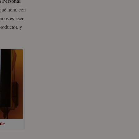
 Personal
 qué hora, con
«ser
remos es
producto), y
al»