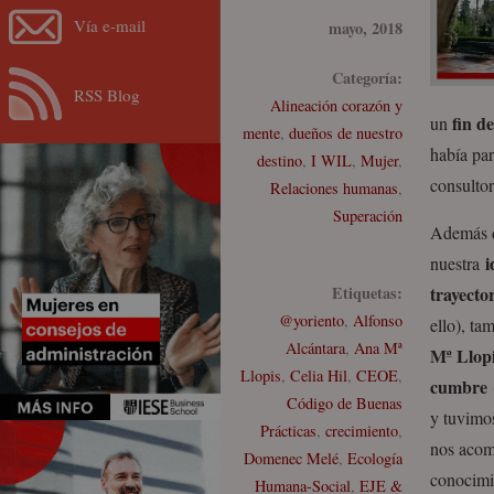
Vía e-mail
mayo, 2018
Categoría:
RSS Blog
Alineación corazón y
fin d
un
mente
,
dueños de nuestro
había par
destino
,
I WIL
,
Mujer
,
consultor
Relaciones humanas
,
Superación
Además d
i
nuestra
Etiquetas:
trayector
@yoriento
,
Alfonso
ello), ta
Alcántara
,
Ana Mª
Mª Llopi
Llopis
,
Celia Hil
,
CEOE
,
cumbre
Código de Buenas
y tuvimo
Prácticas
,
crecimiento
,
nos acom
Domenec Melé
,
Ecología
conocimie
Humana-Social
,
EJE &