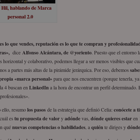
a Hil, hablando de Marca
personal 2.0
s lo que vendes, reputación es lo que te compran y profesionalidad
ras»,
Alfonso Alcántara, de @yoriento
dice
. Puesto que el entorno l
 horizontal y colaborativo, podemos llegar a ser menos visibles que c
sabe
os a partes más altas de la pirámide jerárquica. Por eso, debemos
 propia «marca personal»
para que nos encuentren (porque tenerla, ya
LinkedIn
da 4 buscan en
a la hora de encontrar un perfil determinado. E
 profesionales».
los pasos
conócete a t
o ello, resumo
de la estrategia que definió Celia:
tu propuesta de valor
adónde
dónde quieres estar
cuál es
y
vas,
en 1
nuevas competencias o habilidades
quién
dónde
on qué
, a
te diriges y