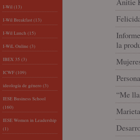
Anitie 
I-Wil
(13)
Felicid
I-Wil Breakfast
(13)
I-Wil Lunch
(15)
Informe
la prod
I-WiL Online
(3)
IBEX 35
(3)
Mujeres
ICWF
(109)
Person
ideología de género
(3)
“Me lla
IESE Business School
(160)
Marieta
IESE Women in Leadership
Desarro
(1)