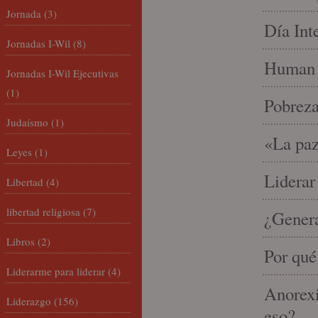
Jornada
(3)
Día Int
Jornadas I-Wil
(8)
Human 
Jornadas I-Wil Ejecutivas
(1)
Pobrez
Judaísmo
(1)
«La paz
Leyes
(1)
Liderar
Libertad
(4)
libertad religiosa
(7)
¿Gener
Libros
(2)
Por qué
Liderarme para liderar
(4)
Anorexi
Liderazgo
(156)
eso?