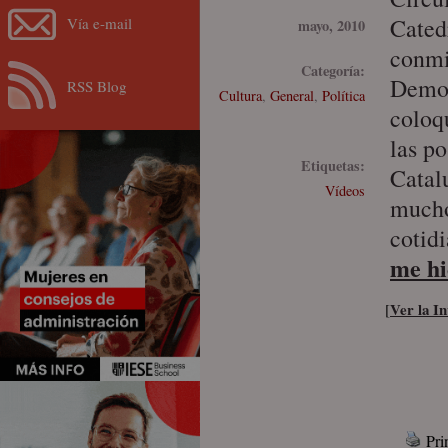
Cated
Vía e-mail
mayo, 2010
conmi
Categoría:
Democ
RSS Blog
Cultura
,
General
,
Política
coloqu
las po
Etiquetas:
Cata
Vídeos
mucho
cotid
me hi
Ver la In
[
Pri