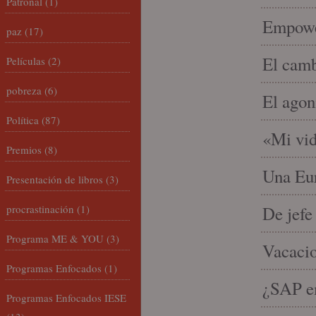
Patronal
(1)
Empowe
paz
(17)
El camb
Películas
(2)
pobreza
(6)
El agon
Política
(87)
«Mi vid
Premios
(8)
Una Eur
Presentación de libros
(3)
procrastinación
(1)
De jefe
Programa ME & YOU
(3)
Vacacio
Programas Enfocados
(1)
¿SAP em
Programas Enfocados IESE