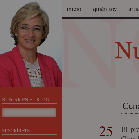
inicio
quién soy
artí
BUSCAR EN EL BLOG
Cena
25
El pr
SUSCRÍBETE
Círcu