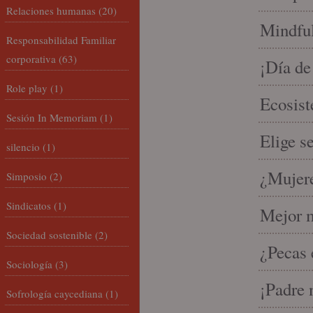
Relaciones humanas
(20)
Mindful
Responsabilidad Familiar
corporativa
(63)
¡Día de
Role play
(1)
Ecosist
Sesión In Memoriam
(1)
Elige s
silencio
(1)
¿Mujere
Simposio
(2)
Sindicatos
(1)
Mejor m
Sociedad sostenible
(2)
¿Pecas 
Sociología
(3)
¡Padre 
Sofrología caycediana
(1)