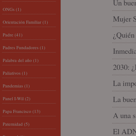
Un buen
ONGs
(1)
Mujer S
Orientación Familiar
(1)
¿Quién 
Padre
(41)
Padres Fundadores
(1)
Inmedia
Palabra del año
(1)
2030: ¿
Paliativos
(1)
La impo
Pandemias
(1)
La buen
Panel I-Wil
(2)
Papa Francisco
(13)
A una s
Paternidad
(5)
El ADN 