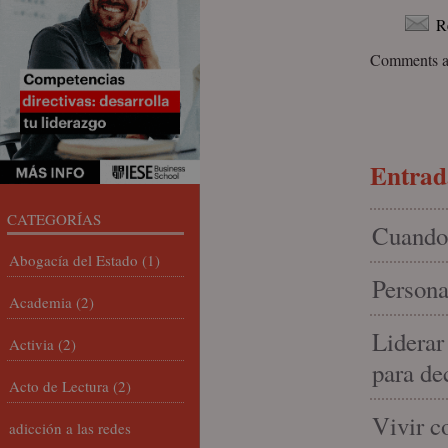
R
Comments ar
Entrada
CATEGORÍAS
Cuando 
Abogacía del Estado
(1)
Persona
Academia
(2)
Liderar
Activia
(2)
para de
Acto de Lectura
(2)
Vivir c
adicción a las redes