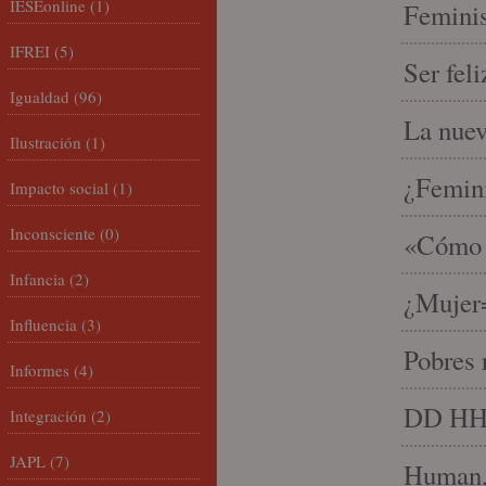
IESEonline
(1)
Feminis
IFREI
(5)
Ser fel
Igualdad
(96)
La nue
Ilustración
(1)
¿Femin
Impacto social
(1)
Inconsciente
(0)
«Cómo h
Infancia
(2)
¿Mujer
Influencia
(3)
Pobres 
Informes
(4)
DD HH, 
Integración
(2)
JAPL
(7)
Human, 