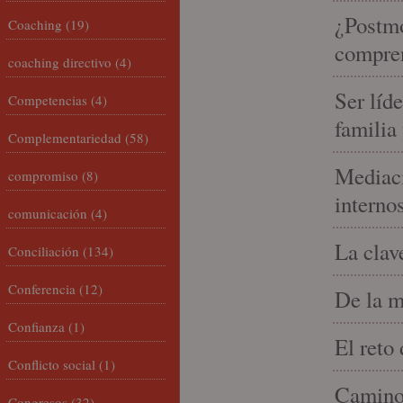
¿Postmo
Coaching
(19)
compren
coaching directivo
(4)
Ser líd
Competencias
(4)
familia
Complementariedad
(58)
Mediaci
compromiso
(8)
interno
comunicación
(4)
La clav
Conciliación
(134)
Conferencia
(12)
De la m
Confianza
(1)
El reto
Conflicto social
(1)
Camino 
Congresos
(32)