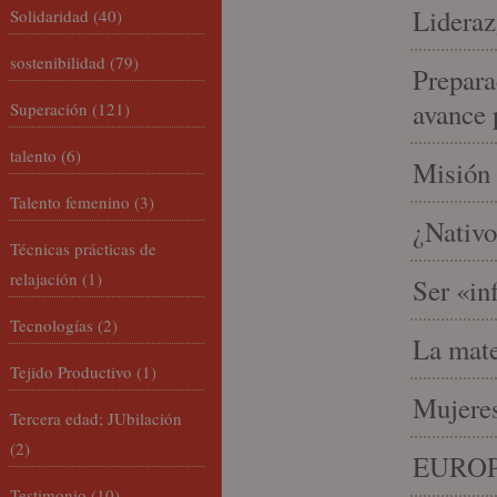
Lideraz
Solidaridad
(40)
sostenibilidad
(79)
Prepara
avance 
Superación
(121)
talento
(6)
Misión 
Talento femenino
(3)
¿Nativo
Técnicas prácticas de
relajación
(1)
Ser «in
Tecnologías
(2)
La mate
Tejido Productivo
(1)
Mujeres
Tercera edad; JUbilación
(2)
EUROP
Testimonio
(10)