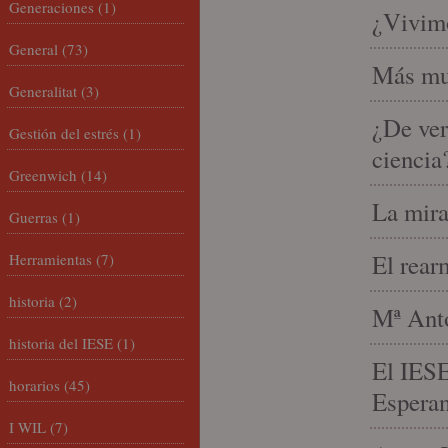
Generaciones
(1)
¿Vivimo
General
(73)
Más mu
Generalitat
(3)
¿De ver
Gestión del estrés
(1)
ciencia
Greenwich
(14)
La mira
Guerras
(1)
El rear
Herramientas
(7)
historia
(2)
Mª Anto
historia del IESE
(1)
El IESE
horarios
(45)
Espera
I WIL
(7)