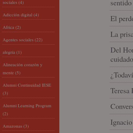
sentido
sociales
(4)
Adicción digital
(4)
El perd
Africa
(2)
La pris
Agentes sociales
(22)
Del Hom
alegría
(1)
cuidad
Alineación corazón y
mente
(5)
¿Todaví
Alumni Continuidad IESE
Teresa P
(3)
Convers
Alumni Learning Program
(2)
Ignacio
Amazonas
(3)