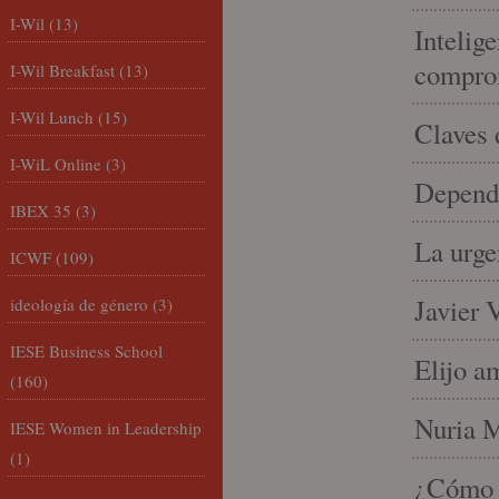
I-Wil
(13)
Intelige
compro
I-Wil Breakfast
(13)
I-Wil Lunch
(15)
Claves 
I-WiL Online
(3)
Depende
IBEX 35
(3)
La urge
ICWF
(109)
Javier 
ideología de género
(3)
IESE Business School
Elijo a
(160)
Nuria Mi
IESE Women in Leadership
(1)
¿Cómo l