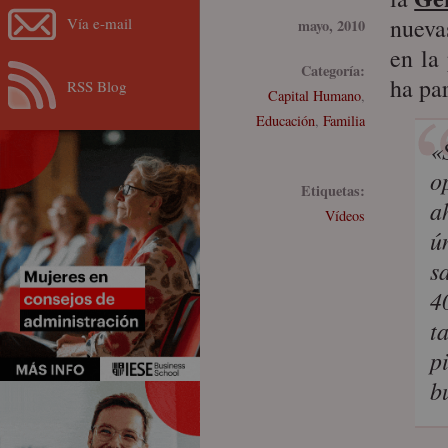
nueva
Vía e-mail
mayo, 2010
en la
Categoría:
ha par
RSS Blog
Capital Humano
,
Educación
,
Familia
«
o
Etiquetas:
a
Vídeos
ú
s
4
t
p
b