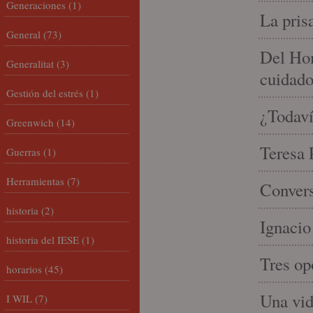
Generaciones
(1)
La pris
General
(73)
Del Hom
Generalitat
(3)
cuidad
Gestión del estrés
(1)
¿Todaví
Greenwich
(14)
Teresa P
Guerras
(1)
Herramientas
(7)
Convers
historia
(2)
Ignacio
historia del IESE
(1)
Tres op
horarios
(45)
Una vid
I WIL
(7)