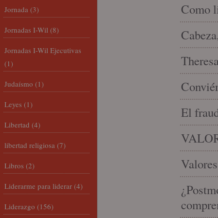
Como li
Jornada
(3)
Jornadas I-Wil
(8)
Cabeza,
Jornadas I-Wil Ejecutivas
Theresa 
(1)
Conviér
Judaísmo
(1)
Leyes
(1)
El frau
Libertad
(4)
VALOR
libertad religiosa
(7)
Valores
Libros
(2)
Liderarme para liderar
(4)
¿Postmo
compren
Liderazgo
(156)