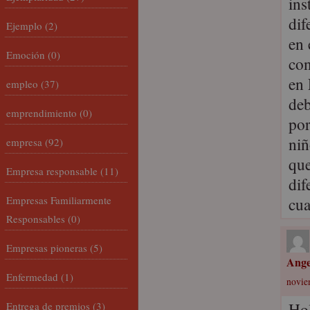
ins
dif
Ejemplo
(2)
en 
Emoción
(0)
con
en 
empleo
(37)
deb
emprendimiento
(0)
por
niñ
empresa
(92)
que
Empresa responsable
(11)
dif
Empresas Familiarmente
cua
Responsables
(0)
Empresas pioneras
(5)
Ange
Enfermedad
(1)
novie
Hol
Entrega de premios
(3)