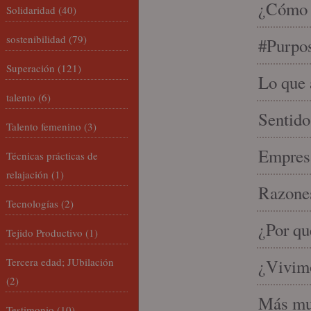
¿Cómo s
Solidaridad
(40)
sostenibilidad
(79)
#Purpo
Superación
(121)
Lo que 
talento
(6)
Sentido
Talento femenino
(3)
Empresa
Técnicas prácticas de
relajación
(1)
Razones
Tecnologías
(2)
¿Por qu
Tejido Productivo
(1)
Tercera edad; JUbilación
¿Vivimo
(2)
Más mu
Testimonio
(10)