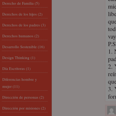
Derecho de Familia
(5)
mie
lib
Derechos de los hijos
(2)
que
Derechos de los padres
(3)
to
va
Derechos humanos
(2)
P.S
Desarrollo Sostenible
(16)
1. 
pad
Design Thinking
(1)
2. 
Día Escritoras
(1)
reí
Diferencias hombre y
que
mujer
(11)
3. 
for
Dirección de personas
(2)
Dirección por misiones
(2)