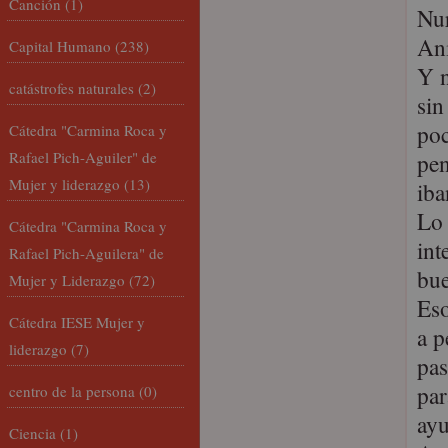
Canción
(1)
Nur
Ani
Capital Humano
(238)
Y n
catástrofes naturales
(2)
sin
poc
Cátedra "Carmina Roca y
Rafael Pich-Aguiler" de
pe
Mujer y liderazgo
(13)
iba
Lo 
Cátedra "Carmina Roca y
int
Rafael Pich-Aguilera" de
bue
Mujer y Liderazgo
(72)
Eso
Cátedra IESE Mujer y
a p
liderazgo
(7)
pas
par
centro de la persona
(0)
ayu
Ciencia
(1)