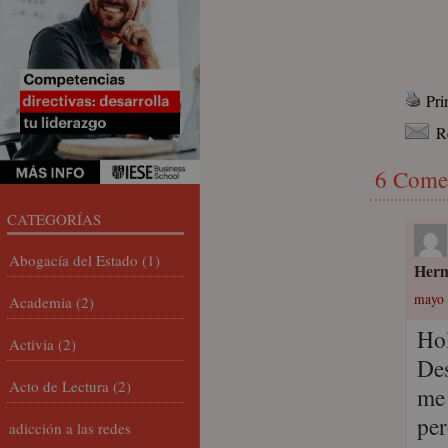
Pri
R
6 Come
CATEGORÍAS
Abogacía del Estado
(1)
Herm
mayo 
Academia
(2)
Ho
Activia
(2)
Des
Acto de Lectura
(2)
me 
per
adicción a las redes