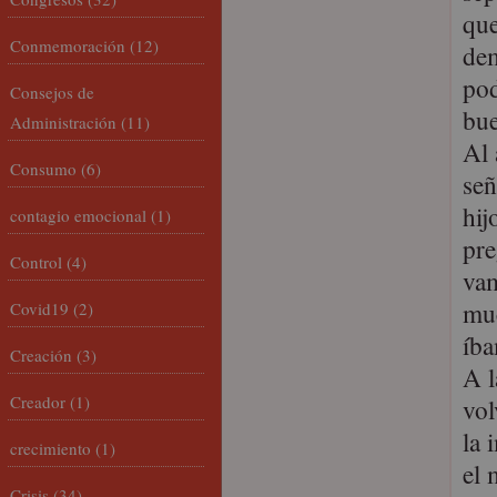
que
Conmemoración
(12)
dem
pod
Consejos de
bue
Administración
(11)
Al 
Consumo
(6)
señ
hij
contagio emocional
(1)
pre
Control
(4)
vam
mu
Covid19
(2)
íba
Creación
(3)
A l
Creador
(1)
vol
la 
crecimiento
(1)
el 
Crisis
(34)