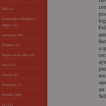
con
ESG
(1)
pes
Estereotipos Hombre y
log
Mujer
(11)
Fel
que
estrategia
(16)
lla
Estudios
(6)
a q
esc
Etapas de la vida
(14)
ayu
ética
(21)
pue
ten
Europa
(6)
sie
Eutanasia
(2)
un 
Familia
(206)
Señ
Fe
(18)