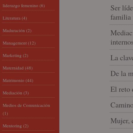
liderazgo femenino
(6)
Ser líd
familia
Literatura
(4)
Maduración
(2)
Mediaci
interno
Management
(12)
Marketing
(2)
La clav
Maternidad
(48)
De la m
Matrimonio
(44)
El reto
Mediación
(3)
Camino 
Medios de Comunicación
(1)
Mujer, 
Mentoring
(2)