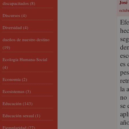
José
discapacitados
(8)
octubr
Discursos
(4)
Efe
Diversidad
(4)
hec
seg
dueños de nuestro destino
dem
(19)
esc
Ecología Humana-Social
es 
(4)
pes
ret
Economía
(2)
la 
Ecosistemas
(3)
no 
Educación
(143)
se 
apl
Educación sexual
(1)
año
Ejemplaridad
(27)