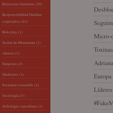
Relaciones humanas
(20)
Desbloq
Responsabilidad Familiar
Seguim
corporativa
(63)
Role play
(1)
Micro-d
Sesión In Memoriam
(1)
Toxinas
silencio
(1)
Adriana
Simposio
(2)
Sindicatos
(1)
Europa 
Sociedad sostenible
(2)
Líderes
Sociología
(3)
#FakeM
Sofrología caycediana
(1)