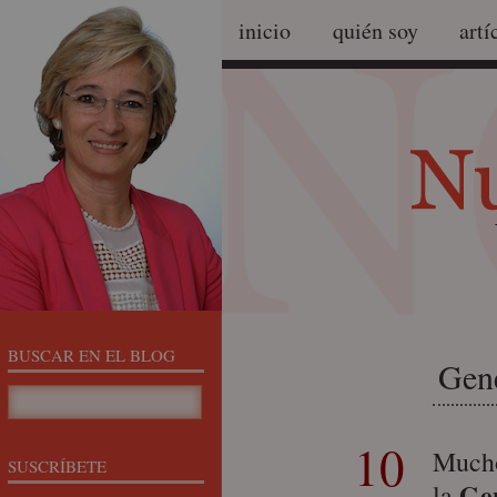
inicio
quién soy
artí
BUSCAR EN EL BLOG
Gene
10
Mucho
SUSCRÍBETE
Gen
la