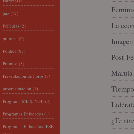
Patronal
(1)
Feminis
paz
(17)
La econ
Películas
(2)
pobreza
(6)
Imagen 
Política
(87)
Post-Fe
Premios
(8)
Maruja 
Presentación de libros
(3)
Tiempo 
procrastinación
(1)
Programa ME & YOU
(3)
Lidérat
Programas Enfocados
(1)
¿Te atr
Programas Enfocados IESE