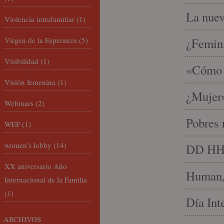
La nue
Violencia intrafamiliar
(1)
Virgen de la Esperanza
(5)
¿Femin
Visibilidad
(1)
«Cómo h
Visión femenina
(1)
¿Mujer
Webinars
(2)
Pobres 
WEF
(1)
women's lobby
(14)
DD HH, 
XX aniversario Año
Human, 
Internacional de la Familia
(1)
Día Int
ARCHIVOS