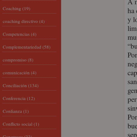
A m
Coaching
(19)
ha 
y l
coaching directivo
(4)
lim
Competencias
(4)
mur
“bu
Complementariedad
(58)
Por
compromiso
(8)
neg
cap
comunicación
(4)
san
Conciliación
(134)
gen
per
Conferencia
(12)
sin
Confianza
(1)
Por
Conflicto social
(1)
bue
sep
Congresos
(32)