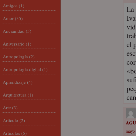
Amigos
(1)
La 
Iva
Amor
(35)
vid
Ancianidad
(5)
tra
el 
Aniversario
(1)
esc
Antropología
(2)
cor
«bo
Antropología digital
(1)
suf
Aprendizaje
(4)
peq
Arquitectura
(1)
ca
Arte
(3)
Artículo
(2)
AGU
mayo 
Artículos
(5)