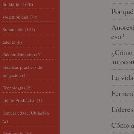
Solidaridad
(40)
Por qué
sostenibilidad
(79)
Anorexi
Superación
(121)
eso?
talento
(6)
¿Cómo m
Talento femenino
(3)
autocon
Técnicas prácticas de
relajación
(1)
La vida
Tecnologías
(2)
Fernand
Tejido Productivo
(1)
Líderes
Tercera edad; JUbilación
(2)
Cómo am
Testimonio
(10)