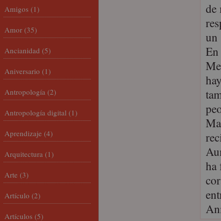
de
Amigos
(1)
res
Amor
(35)
un 
En 
Ancianidad
(5)
Med
Aniversario
(1)
hay
tam
Antropología
(2)
pe
Antropología digital
(1)
Mag
Aprendizaje
(4)
rec
Au
Arquitectura
(1)
ha 
Arte
(3)
cor
ent
Artículo
(2)
An
Artículos
(5)