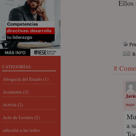
Ellos
Pri
R
CATEGORÍAS
8 Come
Abogacía del Estado
(1)
Academia
(2)
Javi
Activia
(2)
mayo 
Mu
Acto de Lectura
(2)
a s
adicción a las redes
Tod