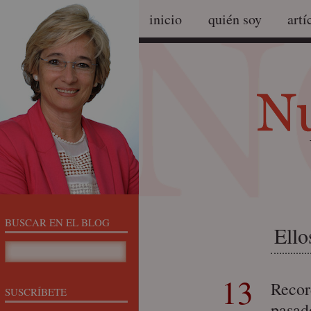
inicio
quién soy
artí
BUSCAR EN EL BLOG
Ello
13
Recor
SUSCRÍBETE
pasad