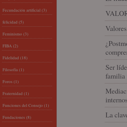
Fecundación artificial
(3)
VALOR
felicidad
(5)
Valores
Feminismo
(3)
¿Postmo
FIBA
(2)
compren
Fidelidad
(18)
Ser líd
Filosofía
(1)
familia
Foros
(1)
Mediaci
Fraternidad
(1)
interno
Funciones del Consejo
(1)
La clav
Fundaciones
(8)