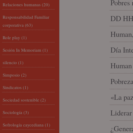
Pobres 
Relaciones humanas
(20)
DD HH, 
Responsabilidad Familiar
corporativa
(63)
Human, 
Role play
(1)
Día Int
Sesión In Memoriam
(1)
silencio
(1)
Human 
Simposio
(2)
Pobrez
Sindicatos
(1)
«La paz
Sociedad sostenible
(2)
Liderar
Sociología
(3)
Sofrología caycediana
(1)
¿Gener