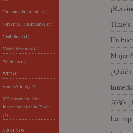
¡Reivin
Violencia intrafamiliar
(1)
Time’s 
Virgen de la Esperanza
(5)
Visibilidad
(1)
Un buen
Visión femenina
(1)
Mujer S
Webinars
(2)
¿Quién 
WEF
(1)
Inmedia
women's lobby
(14)
XX aniversario Año
2030: ¿
Internacional de la Familia
(1)
La impo
ARCHIVOS