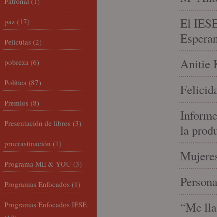
Patronal
(1)
El IESE
paz
(17)
Espera
Películas
(2)
Anitie 
pobreza
(6)
Política
(87)
Felicid
Premios
(8)
Informe
Presentación de libros
(3)
la prod
procrastinación
(1)
Mujeres
Programa ME & YOU
(3)
Person
Programas Enfocados
(1)
“Me lla
Programas Enfocados IESE