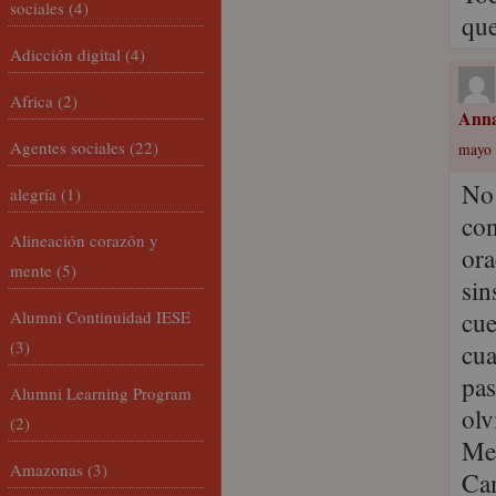
sociales
(4)
que
Adicción digital
(4)
Africa
(2)
Ann
Agentes sociales
(22)
mayo 
No 
alegría
(1)
con
Alineación corazón y
ora
mente
(5)
sin
cue
Alumni Continuidad IESE
(3)
cua
pas
Alumni Learning Program
olv
(2)
Me 
Amazonas
(3)
Cam