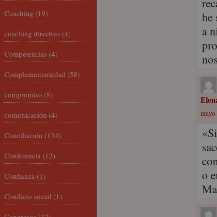
rec
Coaching
(19)
he 
a n
coaching directivo
(4)
pro
Competencias
(4)
nos
Complementariedad
(58)
compromiso
(8)
Elen
mayo 
comunicación
(4)
«Si
Conciliación
(134)
sac
Conferencia
(12)
con
o e
Confianza
(1)
Mar
Conflicto social
(1)
Congresos
(32)