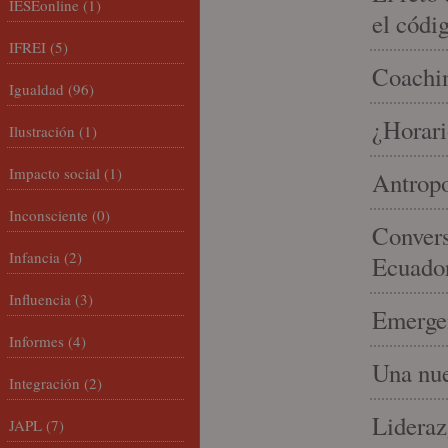
IESEonline
(1)
el códi
IFREI
(5)
Coachin
Igualdad
(96)
¿Horari
Ilustración
(1)
Impacto social
(1)
Antropo
Inconsciente
(0)
Convers
Infancia
(2)
Ecuado
Influencia
(3)
Emergen
Informes
(4)
Una nue
Integración
(2)
Lideraz
JAPL
(7)