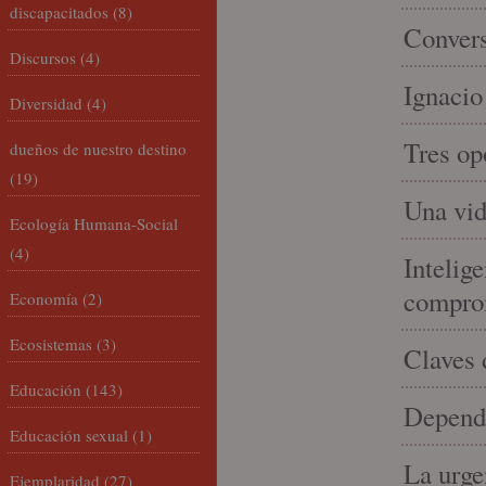
discapacitados
(8)
Convers
Discursos
(4)
Ignacio
Diversidad
(4)
Tres op
dueños de nuestro destino
(19)
Una vid
Ecología Humana-Social
(4)
Intelige
compro
Economía
(2)
Ecosistemas
(3)
Claves 
Educación
(143)
Depende
Educación sexual
(1)
La urge
Ejemplaridad
(27)