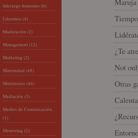
Maruja 
liderazgo femenino
(6)
Tiempo 
Literatura
(4)
Maduración
(2)
Lidérat
Management
(12)
¿Te atr
Marketing
(2)
Not onl
Maternidad
(48)
Otras g
Matrimonio
(44)
Mediación
(3)
Calenta
Medios de Comunicación
¿Recur
(1)
Mentoring
(2)
Entorno