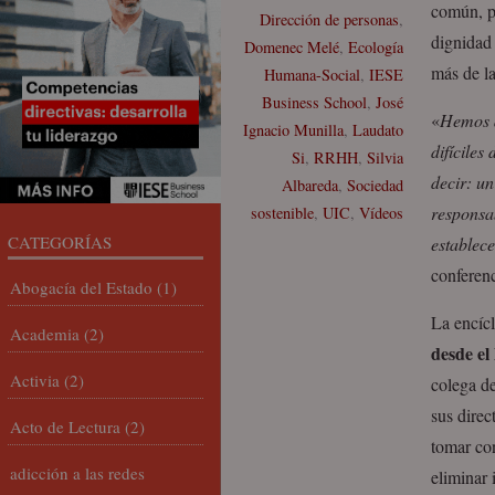
común, p
Dirección de personas
,
dignidad 
Domenec Melé
,
Ecología
más de la
Humana-Social
,
IESE
Business School
,
José
«
Hemos d
Ignacio Munilla
,
Laudato
difíciles
Si
,
RRHH
,
Silvia
decir: un
Albareda
,
Sociedad
responsa
sostenible
,
UIC
,
Vídeos
CATEGORÍAS
establec
conferen
Abogacía del Estado
(1)
La encícl
Academia
(2)
desde el
Activia
(2)
colega de
sus direc
Acto de Lectura
(2)
tomar con
adicción a las redes
eliminar 