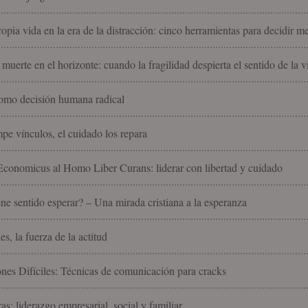
ropia vida en la era de la distracción: cinco herramientas para decidir m
 muerte en el horizonte: cuando la fragilidad despierta el sentido de la v
omo decisión humana radical
pe vínculos, el cuidado los repara
onomicus al Homo Liber Curans: liderar con libertad y cuidado
ne sentido esperar? – Una mirada cristiana a la esperanza
es, la fuerza de la actitud
nes Difíciles: Técnicas de comunicación para cracks
as: liderazgo empresarial, social y familiar