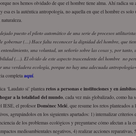
orque nos hemos olvidado de que el hombre tiene alma. Ahí radica su a
y esa es la auténtica antropología, no aquella en que el hombre es solo
 naturaleza.
ejado puesto el piloto automático de una serie de procesos utilitarist
 de gobernar (…) Hace falta reconocer la dignidad del hombre, que tie
 entendimiento, una voluntad, un señorío sobre las cosas y, por tanto,
bilidad (…). El olvido de este aspecto trascendente del hombre no per
er una verdadera ecología, porque no hay una adecuada antropología
«
aquí
cia completa
.
retos a personas e instituciones y en ámbit
ica ‘Laudato si’ plantea
 hogar a la totalidad del mundo
, cada vez más globalizado, como ha 
Doménec Melé
l IESE, el profesor
, que resume los retos planteados a 
tivos, agrupándolos en los siguientes apartados: 1) internalizar criterios 
ciencia de los problemas ecológicos y preguntarse cómo afectan a la e
impactos medioambientales negativos, 4) realizar acciones reparativas, 5