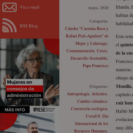
Irlanda, 
Vía e-mail
mayo, 2020
hablan d
Categoría:
habilidad
RSS Blog
Cátedra "Carmina Roca y
Rafael Pich-Aguilera" de
Esta sem
Mujer y Liderazgo
,
quinto
el
Conmemoración
,
Crisis
,
de la enc
Desarrollo Sostenible
,
Francisc
Papa Francisco
maneras y
obispo d
Munilla
Etiquetas:
Antropología
,
Artículos
,
capítulo d
Cambio climático
,
raíz hum
Conversión ecológica
,
Habló Mu
Covid19
,
Día
evolucion
Internacional de los
muy difíc
Recursos Humanos
,