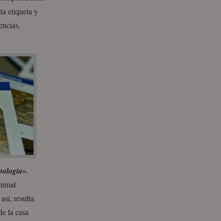
ta etiqueta y
encias,
«
pología
.
nimal
así, resulta
de la casa