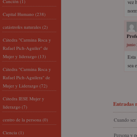
Canción
(1)
vez 
norm
Capital Humano
(238)
catástrofes naturales
(2)
Prof
Cátedra "Carmina Roca y
junio 
Rafael Pich-Aguiler" de
Mujer y liderazgo
(13)
Esta
sea 
Cátedra "Carmina Roca y
Rafael Pich-Aguilera" de
Mujer y Liderazgo
(72)
Cátedra IESE Mujer y
Entradas r
liderazgo
(7)
centro de la persona
(0)
Cuando ser 
Ciencia
(1)
Persona y pe