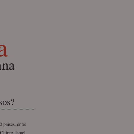
sos?
0 países,
entre
hipre, Israel,