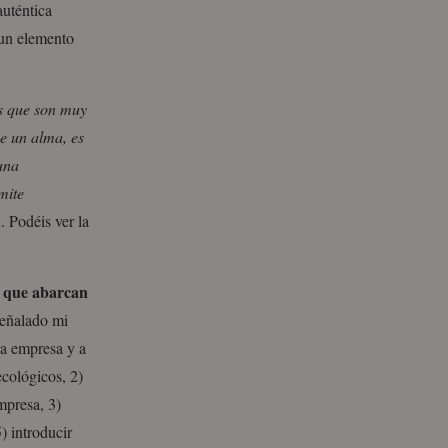
uténtica
 un elemento
as que son muy
ne un alma, es
 una
mite
. Podéis ver la
os que abarcan
señalado mi
la empresa y a
ecológicos, 2)
mpresa, 3)
) introducir