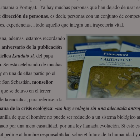
Lituania o Portugal. Ya hay muchas personas que han dejado de usar es
dirección de personas
e
, es decir, personas con un conjunto de compet
es, experiencias…todo aquello que integra una trayectoria vital.
ana, además, estamos recordando
 aniversario de la publicación
íclica
Laudato si,
del papa
o. Se está celebrando de muchas
 en una de ellas participó el
monseñor
e San Sebastián,
, que se detuvo en el tercer
e la encíclica, para referirse a la
ana de la crisis ecológica
«
:
no hay ecología sin una adecuada antro
nilla de que el hombre no puede ser reducido a un sistema biológico a
ado por una mera casualidad, por una ley llamada evolución. Si esto es 
il pedirle al hombre responsabilidad sobre el futuro de la humanidad y 