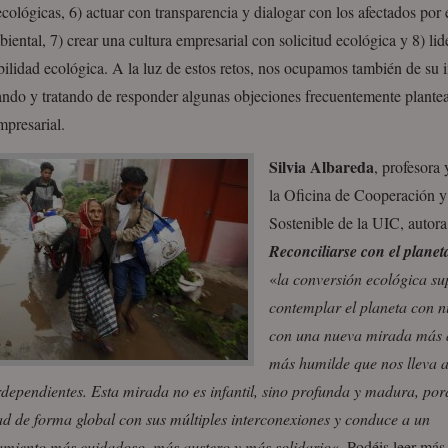
cológicas, 6) actuar con transparencia y dialogar con los afectados por 
ental, 7) crear una cultura empresarial con solicitud ecológica y 8) lid
ilidad ecológica. A la luz de estos retos, nos ocupamos también de su 
ando y tratando de responder algunas objeciones frecuentemente plantea
mpresarial.
Silvia Albareda
, profesora
la Oficina de Cooperación y
Sostenible de la UIC, autora 
Reconciliarse con el planet
«
la conversión ecológica s
contemplar el planeta con n
con una nueva mirada más 
más humilde que nos lleva a
rdependientes. Esta mirada no es infantil, sino profunda y madura, por
ad de forma global con sus múltiples interconexiones y conduce a un
miento más cuidadoso, más austero y más solidario
«. Podéis leer má