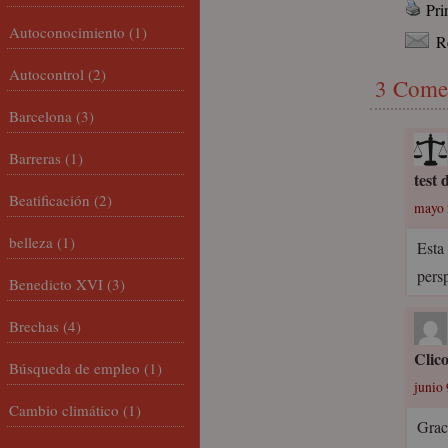
Pri
Autoconocimiento
(1)
R
Autocontrol
(2)
3 Come
Barcelona
(3)
Barreras
(1)
test 
Beatificación
(2)
mayo 
belleza
(1)
Esta
pers
Benedicto XVI
(3)
Brechas
(4)
Clic
Búsqueda de empleo
(1)
junio 
Cambio climático
(1)
Grac