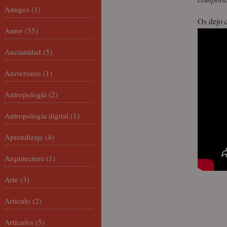
Amigos
(1)
Os dejo 
Amor
(35)
Ancianidad
(5)
Aniversario
(1)
Antropología
(2)
Antropología digital
(1)
Aprendizaje
(4)
Arquitectura
(1)
Arte
(3)
Artículo
(2)
Artículos
(5)