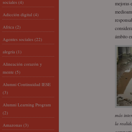
sociales
(4)
mejoras e
medioambi
Adicción digital
(4)
responsab
Africa
(2)
consider
ámbito e
Agentes sociales
(22)
alegría
(1)
Alineación corazón y
mente
(5)
Alumni Continuidad IESE
(3)
Alumni Learning Program
(2)
más inte
la realid
Amazonas
(3)
comporta