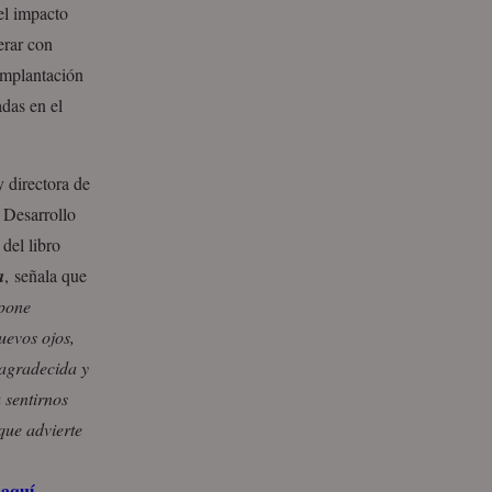
el impacto
erar con
implantación
das en el
 y directora de
 Desarrollo
del libro
a
, señala que
upone
uevos ojos,
agradecida y
 sentirnos
que advierte
aquí
s
.