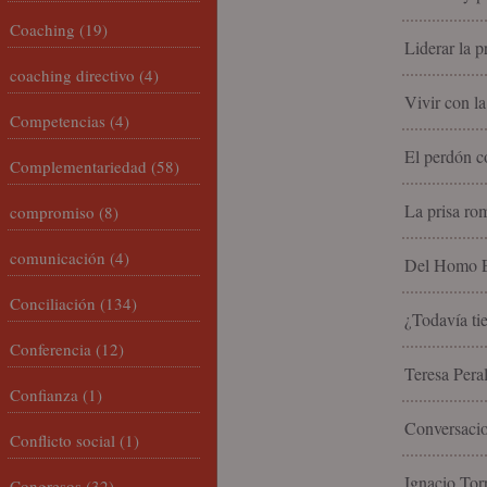
Coaching
(19)
Liderar la p
coaching directivo
(4)
Vivir con la
Competencias
(4)
El perdón c
Complementariedad
(58)
La prisa rom
compromiso
(8)
comunicación
(4)
Del Homo Ec
Conciliación
(134)
¿Todavía tie
Conferencia
(12)
Teresa Peral
Confianza
(1)
Conversacio
Conflicto social
(1)
Ignacio Torr
Congresos
(32)