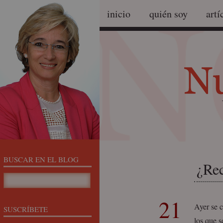
inicio
quién soy
artí
BUSCAR EN EL BLOG
¿Re
21
Ayer se 
SUSCRÍBETE
los que s