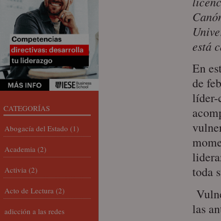
licen
Canón
Unive
está c
En es
de feb
líder-
CATEGORÍAS
acomp
vulner
Abogacía del Estado
(1)
momen
Academia
(2)
lider
toda 
Activia
(2)
Acto de Lectura
(2)
Vulne
las a
adicción a las redes