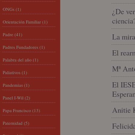
ONGs
(1)
¿De ver
ciencia
Orientación Familiar
(1)
Padre
(41)
La mira
Padres Fundadores
(1)
El rear
Palabra del año
(1)
Mª Anto
Paliativos
(1)
El IESE
Pandemias
(1)
Espera
Panel I-Wil
(2)
Anitie 
Papa Francisco
(13)
Paternidad
(5)
Felicid