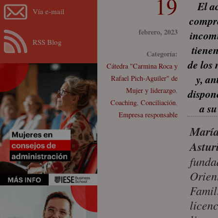
19
El a
Vía e-mail
compre
febrero, 2023
incomu
RSS Blog
tienen
Categoría:
de los 
Cátedra "Carmina Roca y
y, an
Rafael Pich-Aguiler" de
Mujer y liderazgo
,
dispon
Coaching
,
Conciliación
,
a su
Empresa responsable
María
Astur
fundad
Orien
Famil
licen