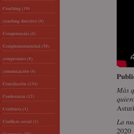
Coaching
(19)
coaching directivo
(4)
Competencias
(4)
Complementariedad
(58)
compromiso
(8)
comunicación
(4)
Publi
Conciliación
(134)
Más q
Conferencia
(12)
quier
Asturi
Confianza
(1)
La nu
Conflicto social
(1)
2020
Congresos
(32)