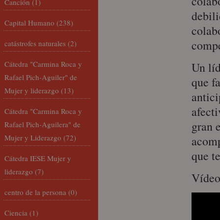
colab
Canción
(1)
debil
Capital Humano
(238)
colab
compe
catástrofes naturales
(2)
Cátedra "Carmina Roca y
Un lí
Rafael Pich-Aguiler" de
que f
Mujer y liderazgo
(13)
antici
afecti
Cátedra "Carmina Roca y
gran e
Rafael Pich-Aguilera" de
Mujer y Liderazgo
(72)
acomp
que te
Cátedra IESE Mujer y
liderazgo
(7)
Víde
centro de la persona
(0)
Ciencia
(1)