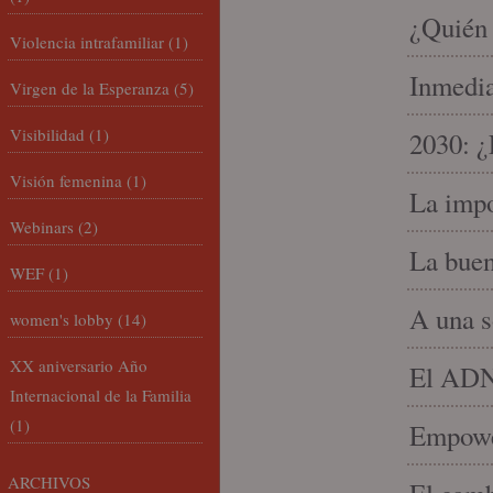
¿Quién 
Violencia intrafamiliar
(1)
Inmedia
Virgen de la Esperanza
(5)
Visibilidad
(1)
2030: ¿
Visión femenina
(1)
La impo
Webinars
(2)
La buen
WEF
(1)
A una s
women's lobby
(14)
XX aniversario Año
El ADN 
Internacional de la Familia
(1)
Empowe
ARCHIVOS