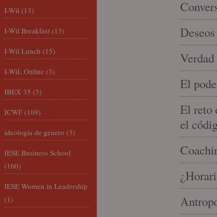
Conver
I-Wil
(13)
Deseos 
I-Wil Breakfast
(13)
I-Wil Lunch
(15)
Verdad 
I-WiL Online
(3)
El pode
IBEX 35
(3)
El reto
ICWF
(109)
el códi
ideología de género
(3)
Coachin
IESE Business School
(160)
¿Horari
IESE Women in Leadership
Antropo
(1)