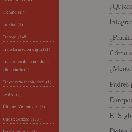
¿Quiere
Tiempo
(17)
Integra
Tolkien
(1)
¿Planif
Trabajo
(148)
Transformación digital
(1)
Cómo se
Trastornos de la conducta
¿Mento
alimentaria
(1)
Trayectoria inspiradora
(1)
Padres 
Twitter
(1)
Europeí
Últimas Voluntades
(1)
El Sigl
Uncategorized
(170)
Doing 
Unión Europea
(3)