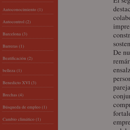
El se
desta
Autoconocimiento
(1)
colab
Autocontrol
(2)
impre
const
Barcelona
(3)
sosten
Barreras
(1)
De nu
Beatificación
(2)
remár
ensalz
belleza
(1)
person
Benedicto XVI
(3)
parej
conjun
Brechas
(4)
compr
Búsqueda de empleo
(1)
fortal
Cambio climático
(1)
empre