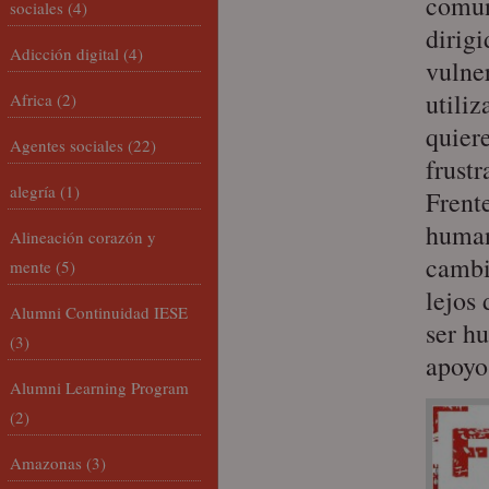
comun
sociales
(4)
dirigi
Adicción digital
(4)
vulne
utiliz
Africa
(2)
quiere
Agentes sociales
(22)
frustr
alegría
(1)
Frent
human
Alineación corazón y
cambi
mente
(5)
lejos
Alumni Continuidad IESE
ser h
(3)
apoyo 
Alumni Learning Program
(2)
Amazonas
(3)