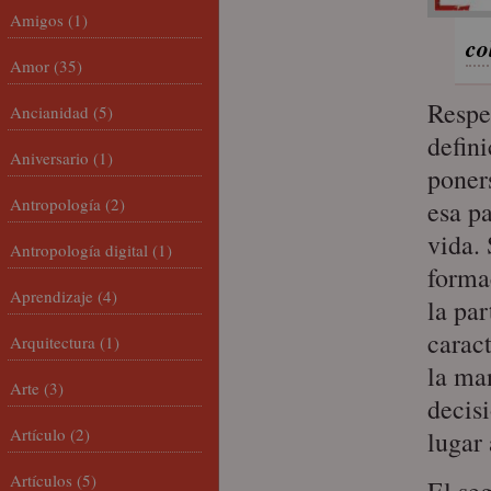
Amigos
(1)
co
Amor
(35)
Respe
Ancianidad
(5)
defin
Aniversario
(1)
poners
Antropología
(2)
esa p
vida. 
Antropología digital
(1)
forma
Aprendizaje
(4)
la par
caract
Arquitectura
(1)
la ma
Arte
(3)
decisi
Artículo
(2)
lugar 
Artículos
(5)