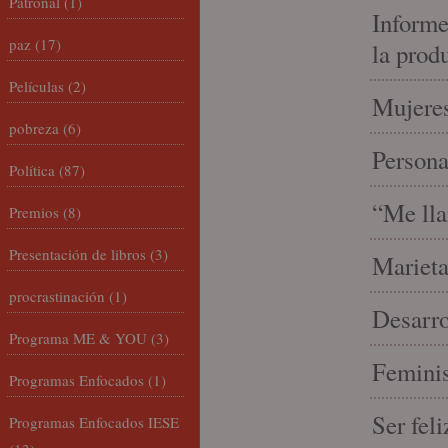
Patronal
(1)
Informe
paz
(17)
la prod
Películas
(2)
Mujeres
pobreza
(6)
Person
Política
(87)
“Me lla
Premios
(8)
Presentación de libros
(3)
Marieta
procrastinación
(1)
Desarro
Programa ME & YOU
(3)
Feminis
Programas Enfocados
(1)
Ser fel
Programas Enfocados IESE