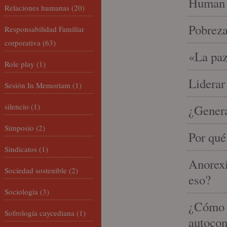
Human 
Relaciones humanas
(20)
Pobrez
Responsabilidad Familiar
corporativa
(63)
«La paz
Role play
(1)
Liderar
Sesión In Memoriam
(1)
silencio
(1)
¿Gener
Simposio
(2)
Por qué
Sindicatos
(1)
Anorexi
Sociedad sostenible
(2)
eso?
Sociología
(3)
¿Cómo m
Sofrología caycediana
(1)
autocon