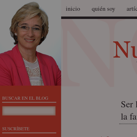
inicio
quién soy
artí
BUSCAR EN EL BLOG
Ser 
la f
SUSCRÍBETE