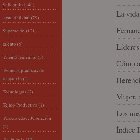
Solidaridad
(40)
La vida
sostenibilidad
(79)
Fernand
Superación
(121)
talento
(6)
Líderes
Talento femenino
(3)
Cómo am
Técnicas prácticas de
Herenci
relajación
(1)
Tecnologías
(2)
Mujer, 
Tejido Productivo
(1)
Los mer
Tercera edad; JUbilación
(2)
Índice 
Testimonio
(10)