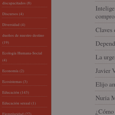
discapacitados
(8)
Intelige
Discursos
(4)
compro
Diversidad
(4)
Claves 
dueños de nuestro destino
Depende
(19)
Ecología Humana-Social
La urge
(4)
Javier 
Economía
(2)
Ecosistemas
(3)
Elijo a
Educación
(143)
Nuria Mi
Educación sexual
(1)
¿Cómo l
Ejemplaridad
(27)