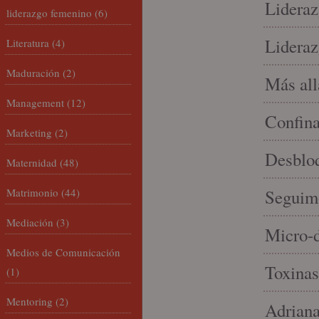
Lideraz
liderazgo femenino
(6)
Lideraz
Literatura
(4)
Maduración
(2)
Más allá
Management
(12)
Confin
Marketing
(2)
Desbloq
Maternidad
(48)
Matrimonio
(44)
Seguim
Mediación
(3)
Micro-d
Medios de Comunicación
Toxinas
(1)
Mentoring
(2)
Adriana