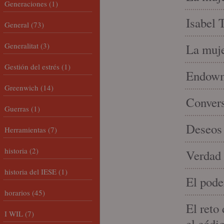
Generaciones
(1)
Isabel 
General
(73)
Generalitat
(3)
La muje
Gestión del estrés
(1)
Endowme
Greenwich
(14)
Conver
Guerras
(1)
Deseos 
Herramientas
(7)
historia
(2)
Verdad 
historia del IESE
(1)
El pode
horarios
(45)
El reto
I WIL
(7)
el códi