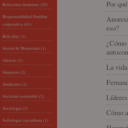
Por qué
Relaciones humanas
(20)
Responsabilidad Familiar
Anorexi
corporativa
(63)
eso?
Role play
(1)
¿Cómo m
Sesión In Memoriam
(1)
autocon
silencio
(1)
La vida
Simposio
(2)
Fernand
Sindicatos
(1)
Líderes
Sociedad sostenible
(2)
Sociología
(3)
Cómo am
Sofrología caycediana
(1)
Herenci