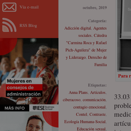
Vía e-mail
octubre, 2019
Categoría:
RSS Blog
Adicción digital
,
Agentes
sociales
,
Cátedra
"Carmina Roca y Rafael
Pich-Aguilera" de Mujer
y Liderazgo
,
Derecho de
Familia
Para r
Etiquetas:
Anna Plans
,
Artículos
,
33.03
ciberacoso
,
comunicación
,
proble
contagio emocional
,
medi
Contel
,
Contraste
,
artíc
Ecología Humana-Social
,
Educación sexual
,