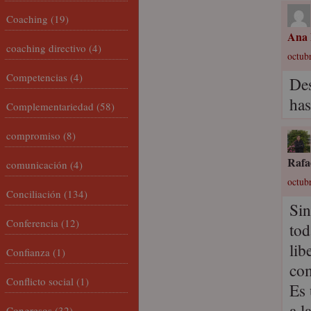
Coaching
(19)
Ana 
coaching directivo
(4)
octubr
Competencias
(4)
Des
has
Complementariedad
(58)
compromiso
(8)
Rafa
comunicación
(4)
octubr
Conciliación
(134)
Sin
Conferencia
(12)
tod
lib
Confianza
(1)
com
Conflicto social
(1)
Es 
a l
Congresos
(32)