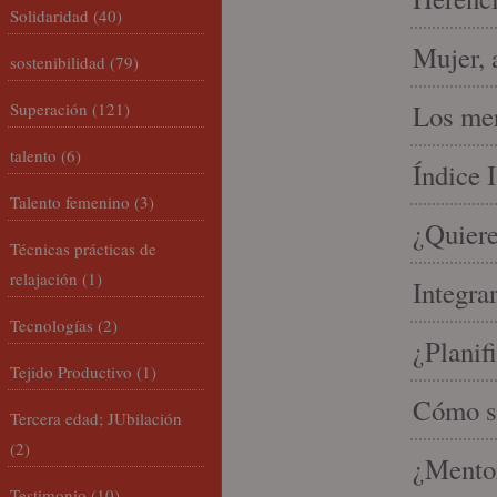
Solidaridad
(40)
Mujer, 
sostenibilidad
(79)
Superación
(121)
Los mer
talento
(6)
Índice 
Talento femenino
(3)
¿Quiere
Técnicas prácticas de
relajación
(1)
Integra
Tecnologías
(2)
¿Planif
Tejido Productivo
(1)
Cómo se
Tercera edad; JUbilación
(2)
¿Mento
Testimonio
(10)