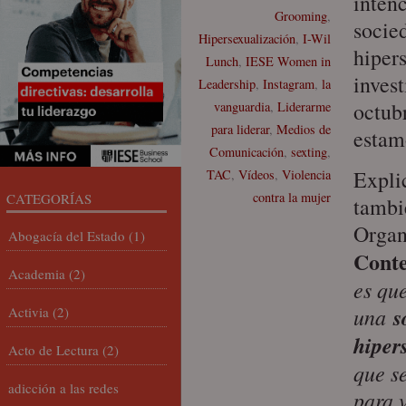
inten
Grooming
,
socie
Hipersexualización
,
I-Wil
hipers
Lunch
,
IESE Women in
inves
Leadership
,
Instagram
,
la
octubr
vanguardia
,
Liderarme
para liderar
,
Medios de
estam
Comunicación
,
sexting
,
Expli
TAC
,
Vídeos
,
Violencia
contra la mujer
CATEGORÍAS
tambi
Organ
Abogacía del Estado
(1)
Conte
Academia
(2)
es qu
una
s
Activia
(2)
hiper
Acto de Lectura
(2)
que s
adicción a las redes
para 