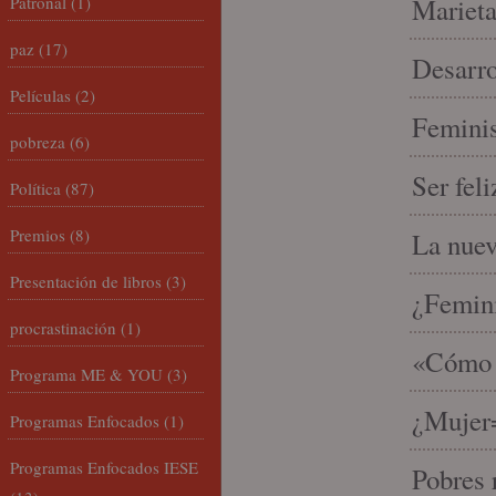
Patronal
(1)
Marieta
paz
(17)
Desarro
Películas
(2)
Feminis
pobreza
(6)
Ser fel
Política
(87)
Premios
(8)
La nue
Presentación de libros
(3)
¿Femin
procrastinación
(1)
«Cómo h
Programa ME & YOU
(3)
¿Mujer
Programas Enfocados
(1)
Programas Enfocados IESE
Pobres 