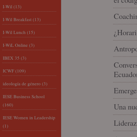
I-Wil
(13)
Coachin
I-Wil Breakfast
(13)
¿Horari
I-Wil Lunch
(15)
I-WiL Online
(3)
Antropo
IBEX 35
(3)
Convers
ICWF
(109)
Ecuado
ideología de género
(3)
Emergen
IESE Business School
(160)
Una nue
IESE Women in Leadership
Lideraz
(1)