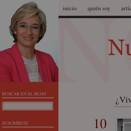
inicio
quién soy
artí
BUSCAR EN EL BLOG
¿Viv
10
SUSCRÍBETE