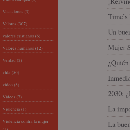
¡Reivin
Vacaciones
(3)
Time’s 
Valores
(307)
Un buen
valores cristianos
(6)
Mujer S
Valores humanos
(12)
Verdad
(2)
¿Quién 
vida
(50)
Inmedia
video
(8)
2030: ¿
Vídeos
(7)
La impo
Violencia
(1)
Violencia contra la mujer
La buen
(1)