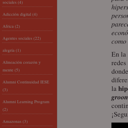
sociales
(4)
hipers
perso
Adicción digital
(4)
parec
Africa
(2)
econó
Agentes sociales
(22)
como 
alegría
(1)
En la 
redes
Alineación corazón y
donde
mente
(5)
difere
Alumni Continuidad IESE
hip
la
(3)
groo
Alumni Learning Program
conti
(2)
¡Segu
Amazonas
(3)