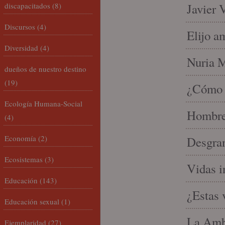
discapacitados
(8)
Javier 
Discursos
(4)
Elijo a
Diversidad
(4)
Nuria Mi
dueños de nuestro destino
(19)
¿Cómo l
Ecología Humana-Social
Hombre 
(4)
Economía
(2)
Desgran
Ecosistemas
(3)
Vidas i
Educación
(143)
¿Estas 
Educación sexual
(1)
La Amb
Ejemplaridad
(27)