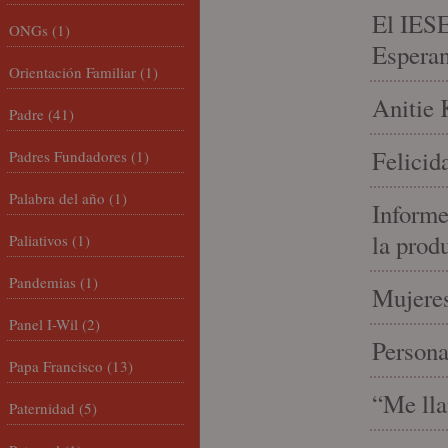
El IESE
ONGs
(1)
Espera
Orientación Familiar
(1)
Anitie 
Padre
(41)
Felicid
Padres Fundadores
(1)
Palabra del año
(1)
Informe
la prod
Paliativos
(1)
Pandemias
(1)
Mujeres
Panel I-Wil
(2)
Person
Papa Francisco
(13)
“Me lla
Paternidad
(5)