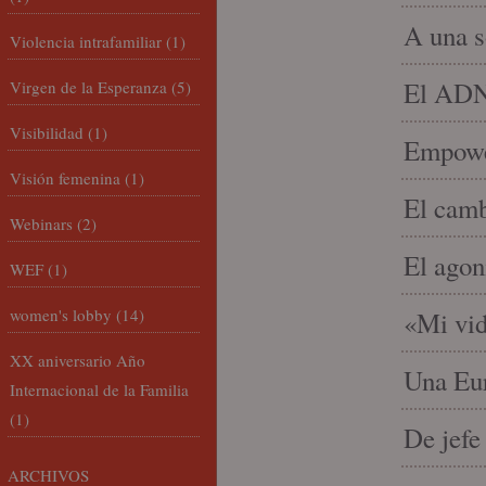
A una s
Violencia intrafamiliar
(1)
El ADN 
Virgen de la Esperanza
(5)
Visibilidad
(1)
Empowe
Visión femenina
(1)
El camb
Webinars
(2)
El agon
WEF
(1)
women's lobby
(14)
«Mi vid
XX aniversario Año
Una Eur
Internacional de la Familia
(1)
De jefe
ARCHIVOS