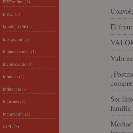
IESEonline
(1)
Conviér
IFREI
(5)
El frau
Igualdad
(96)
Ilustración
(1)
VALOR
Impacto social
(1)
Valores
Inconsciente
(0)
¿Postmo
Infancia
(2)
compren
Influencia
(3)
Ser líd
Informes
(4)
familia
Integración
(2)
Mediaci
JAPL
(7)
interno