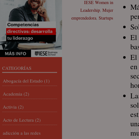
IESE Women in
Má
Leadership
,
Mujer
pe
emprendedora
,
Startups
So
El
ba
El
en
CATEGORÍAS
se
Abogacía del Estado
(1)
ho
Academia
(2)
La
so
Activia
(2)
es
Acto de Lectura
(2)
un
mu
adicción a las redes