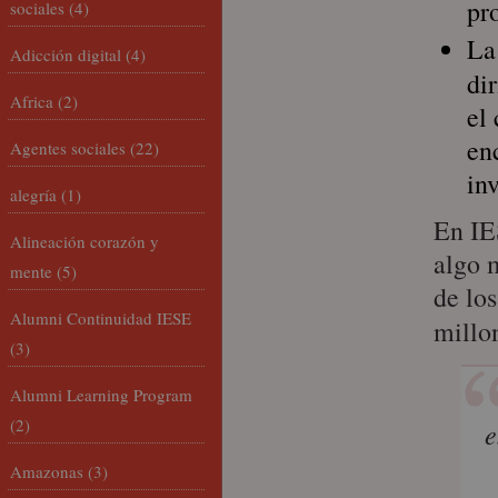
pr
sociales
(4)
La
Adicción digital
(4)
di
Africa
(2)
el
en
Agentes sociales
(22)
in
alegría
(1)
En IE
Alineación corazón y
algo 
mente
(5)
de los
Alumni Continuidad IESE
millo
(3)
Alumni Learning Program
(2)
e
Amazonas
(3)