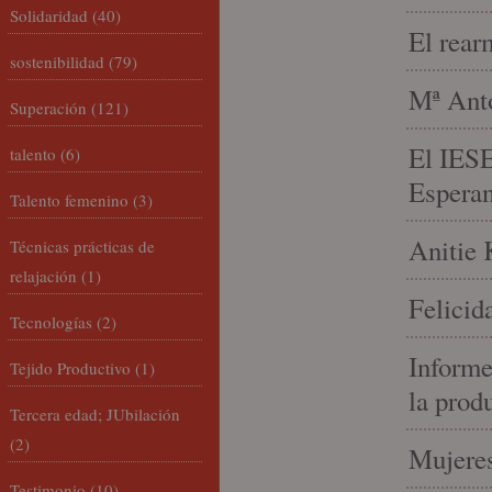
Solidaridad
(40)
El rear
sostenibilidad
(79)
Mª Anto
Superación
(121)
El IESE
talento
(6)
Espera
Talento femenino
(3)
Anitie 
Técnicas prácticas de
relajación
(1)
Felicid
Tecnologías
(2)
Informe
Tejido Productivo
(1)
la prod
Tercera edad; JUbilación
(2)
Mujeres
Testimonio
(10)