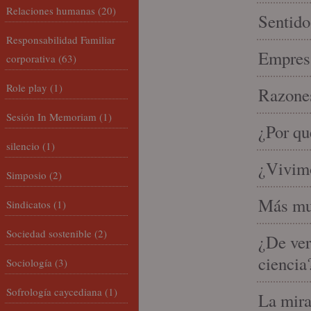
Relaciones humanas
(20)
Sentido
Responsabilidad Familiar
Empresa
corporativa
(63)
Role play
(1)
Razones
Sesión In Memoriam
(1)
¿Por qu
silencio
(1)
¿Vivimo
Simposio
(2)
Más mu
Sindicatos
(1)
Sociedad sostenible
(2)
¿De ver
ciencia
Sociología
(3)
Sofrología caycediana
(1)
La mira