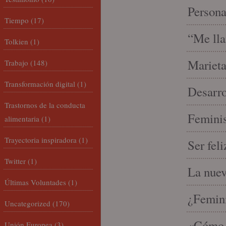
Person
Tiempo
(17)
“Me lla
Tolkien
(1)
Marieta
Trabajo
(148)
Transformación digital
(1)
Desarro
Trastornos de la conducta
Feminis
alimentaria
(1)
Trayectoria inspiradora
(1)
Ser fel
Twitter
(1)
La nue
Últimas Voluntades
(1)
¿Femin
Uncategorized
(170)
«Cómo h
Unión Europea
(3)