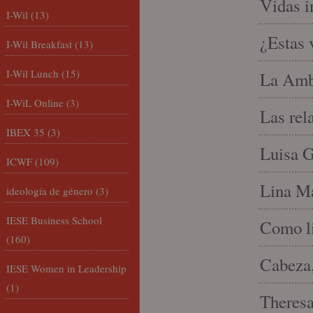
Vidas i
I-Wil
(13)
¿Estas 
I-Wil Breakfast
(13)
I-Wil Lunch
(15)
La Amb
I-WiL Online
(3)
Las rel
IBEX 35
(3)
Luisa G
ICWF
(109)
Lina Ma
ideología de género
(3)
IESE Business School
Como li
(160)
Cabeza,
IESE Women in Leadership
(1)
Theresa 