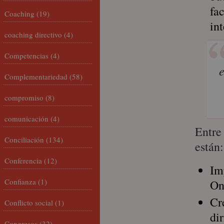
fa
Coaching
(19)
in
coaching directivo
(4)
Competencias
(4)
e
Complementariedad
(58)
compromiso
(8)
comunicación
(4)
Entre
Conciliación
(134)
están:
Conferencia
(12)
Im
Confianza
(1)
On
Cr
Conflicto social
(1)
di
Congresos
(32)