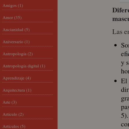
Amigos
(1)
Difer
mascu
Amor
(35)
Ancianidad
(5)
Las e
Aniversario
(1)
So
ef
Antropología
(2)
y 
Antropología digital
(1)
ho
Aprendizaje
(4)
El
di
Arquitectura
(1)
gr
Arte
(3)
pa
5)
Artículo
(2)
co
Artículos
(5)