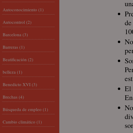
un
Autoconocimiento
(1)
Pr
de
Autocontrol
(2)
10
Barcelona
(3)
No
Barreras
(1)
pe
So
Beatificación
(2)
Pe
belleza
(1)
es
Benedicto XVI
(3)
El
En
Brechas
(4)
No
Búsqueda de empleo
(1)
di
Cambio climático
(1)
so