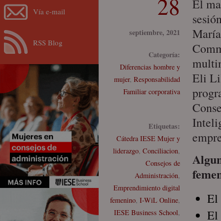
28
El ma
Vía e-mail
sesió
María
septiembre, 2021
RSS Blog
Comm
Categoría:
multi
Diferencias hombre y
Eli L
mujer
,
Responsabilidad
progr
Familiar corporativa
Conse
Inteli
Etiquetas:
empre
Cátedra IESE Mujer y
liderazgo
,
Conciliacion
,
Algun
Consejos de
femen
Administración
,
Emprendimiento digital
El
femenino
,
I-WiL Online
,
El
IESE Business School
,