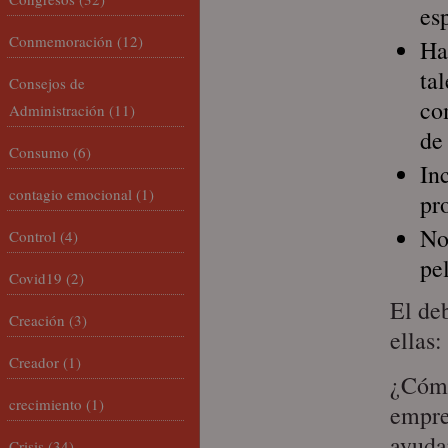
es
Conmemoración
(12)
Hac
ta
Consejos de
co
Administración
(11)
de
Consumo
(6)
In
contagio emocional
(1)
pr
No
Control
(4)
pe
Covid19
(2)
El de
Creación
(3)
ellas:
Creador
(1)
¿Cómo
crecimiento
(1)
empre
ayudar
Crisis
(34)