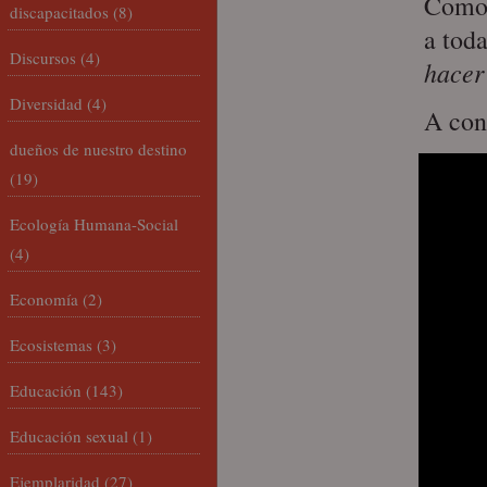
Como 
discapacitados
(8)
a tod
Discursos
(4)
hacer
Diversidad
(4)
A con
dueños de nuestro destino
(19)
Ecología Humana-Social
(4)
Economía
(2)
Ecosistemas
(3)
Educación
(143)
Educación sexual
(1)
Ejemplaridad
(27)