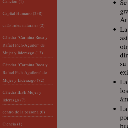
Se
Canción
(1)
gr
Capital Humano
(238)
Ar
catástrofes naturales
(2)
La
as
Cátedra "Carmina Roca y
ot
Rafael Pich-Aguiler" de
Mujer y liderazgo
(13)
di
su
Cátedra "Carmina Roca y
ex
Rafael Pich-Aguilera" de
Mujer y Liderazgo
(72)
La
los
Cátedra IESE Mujer y
ám
liderazgo
(7)
La
centro de la persona
(0)
po
Ciencia
(1)
bu