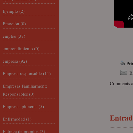
Ejemplo
(2)
Emoción
(0)
empleo
(37)
emprendimiento
(0)
empresa
(92)
Pri
R
Empresa responsable
(11)
Comments ar
Empresas Familiarmente
Responsables
(0)
Empresas pioneras
(5)
Entrada
Enfermedad
(1)
Entrega de premios
(3)