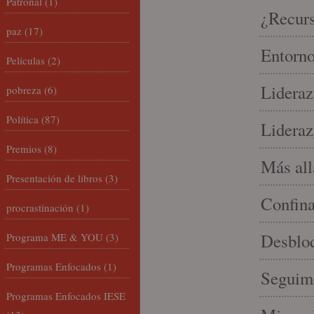
Patronal
(1)
¿Recur
paz
(17)
Entorno
Películas
(2)
Lideraz
pobreza
(6)
Política
(87)
Lideraz
Premios
(8)
Más allá
Presentación de libros
(3)
Confin
procrastinación
(1)
Desbloq
Programa ME & YOU
(3)
Programas Enfocados
(1)
Seguim
Programas Enfocados IESE