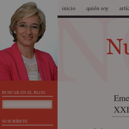
inicio
quién soy
artí
BUSCAR EN EL BLOG
Emer
XX
SUSCRÍBETE