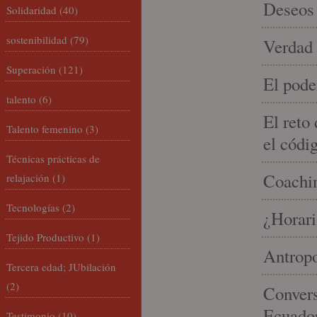
Deseos 
Solidaridad
(40)
sostenibilidad
(79)
Verdad 
Superación
(121)
El pode
talento
(6)
El reto
Talento femenino
(3)
el códi
Técnicas prácticas de
Coachin
relajación
(1)
Tecnologías
(2)
¿Horari
Tejido Productivo
(1)
Antropo
Tercera edad; JUbilación
(2)
Convers
Ecuado
Testimonio
(10)