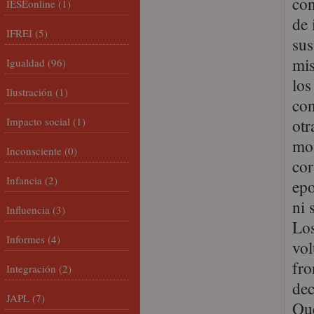
con
IESEonline
(1)
de 
IFREI
(5)
sus
mis
Igualdad
(96)
los
Ilustración
(1)
con
Impacto social
(1)
otr
mo
Inconsciente
(0)
cor
Infancia
(2)
epo
ni 
Influencia
(3)
Los
Informes
(4)
vol
fro
Integración
(2)
dec
JAPL
(7)
Que