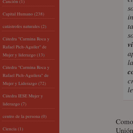
Canción
(1)
s
Capital Humano
(238)
i
t
catástrofes naturales
(2)
s
Cátedra "Carmina Roca y
v
Rafael Pich-Aguiler" de
a
Mujer y liderazgo
(13)
l
Cátedra "Carmina Roca y
c
Rafael Pich-Aguilera" de
c
Mujer y Liderazgo
(72)
l
Cátedra IESE Mujer y
liderazgo
(7)
centro de la persona
(0)
Como 
Ciencia
(1)
Unión