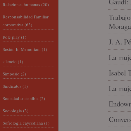
Gaudí: 
Relaciones humanas
(20)
Trabajo
Responsabilidad Familiar
Moraga
corporativa
(63)
Role play
(1)
J. A. P
Sesión In Memoriam
(1)
La muje
silencio
(1)
Isabel 
Simposio
(2)
Sindicatos
(1)
La muje
Sociedad sostenible
(2)
Endowme
Sociología
(3)
Conver
Sofrología caycediana
(1)