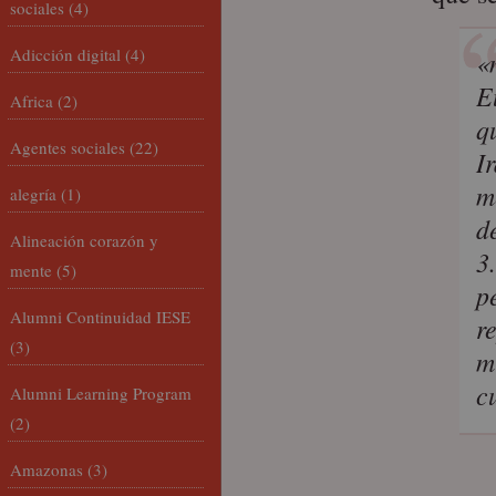
sociales
(4)
Adicción digital
(4)
«
E
Africa
(2)
q
Agentes sociales
(22)
I
m
alegría
(1)
d
Alineación corazón y
3
mente
(5)
p
Alumni Continuidad IESE
r
(3)
m
c
Alumni Learning Program
(2)
Amazonas
(3)