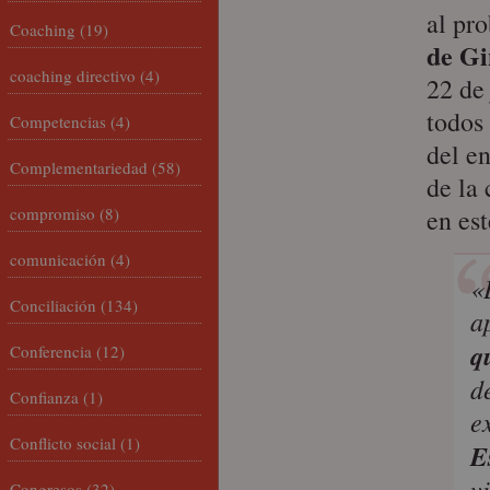
al pr
Coaching
(19)
de Gi
coaching directivo
(4)
22 de 
todos 
Competencias
(4)
del e
Complementariedad
(58)
de la 
compromiso
(8)
en es
comunicación
(4)
«
Conciliación
(134)
a
q
Conferencia
(12)
d
Confianza
(1)
e
Conflicto social
(1)
E
v
Congresos
(32)