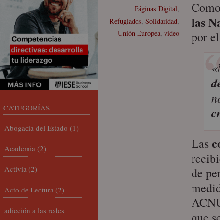
Como 
Páginas Digital
,
las N
Refugiados
,
Solidaridad
,
Unión Europea
,
video
por e
«
d
n
CATEGORÍAS
c
Abogacía del Estado
(1)
c
Las
Academia
(2)
recib
Activia
(2)
de pe
medid
Acto de Lectura
(2)
ACNUR
adicción a las redes
que s