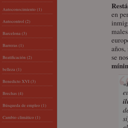
Rest
Autoconocimiento
(1)
en pe
Autocontrol
(2)
inmigr
males
Barcelona
(3)
europ
Barreras
(1)
años,
se nos
Beatificación
(2)
mínim
belleza
(1)
Benedicto XVI
(3)
«
e
Brechas
(4)
i
Búsqueda de empleo
(1)
d
s
Cambio climático
(1)
e