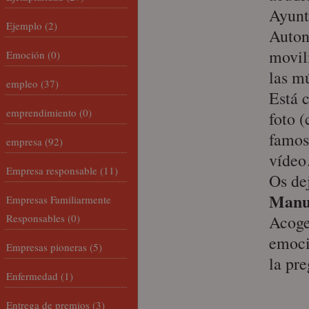
Ayunt
Ejemplo
(2)
Auton
movil
Emoción
(0)
las m
empleo
(37)
Está 
emprendimiento
(0)
foto (
famoso
empresa
(92)
víde
Empresa responsable
(11)
Os de
Manu
Empresas Familiarmente
Responsables
(0)
Acoge
emoci
Empresas pioneras
(5)
la pr
Enfermedad
(1)
Entrega de premios
(3)