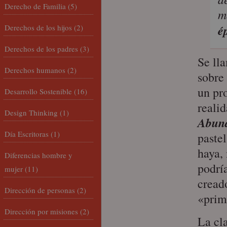
Derecho de Familia
(5)
m
é
Derechos de los hijos
(2)
Derechos de los padres
(3)
Se ll
Derechos humanos
(2)
sobre
un pr
Desarrollo Sostenible
(16)
realid
Design Thinking
(1)
Abun
Día Escritoras
(1)
paste
haya,
Diferencias hombre y
podrí
mujer
(11)
creado
Dirección de personas
(2)
«pri
Dirección por misiones
(2)
La cla