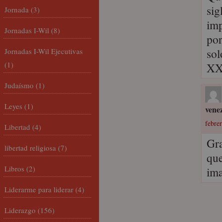
sig
Jornada
(3)
imp
Jornadas I-Wil
(8)
por
sol
Jornadas I-Wil Ejecutivas
(1)
XX
Judaísmo
(1)
Leyes
(1)
vene
febrer
Libertad
(4)
Gra
libertad religiosa
(7)
que
Libros
(2)
im
Liderarme para liderar
(4)
Liderazgo
(156)