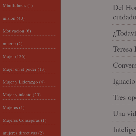
Mindfulness
(1)
Del Hom
cuidad
misión
(40)
Motivación
(6)
¿Todaví
muerte
(2)
Teresa P
Mujer
(126)
Convers
Mujer en el poder
(13)
Ignacio
Mujer y Liderazgo
(4)
Mujer y talento
(20)
Tres op
Mujeres
(1)
Una vid
Mujeres Consejeras
(1)
Intelige
mujeres directivas
(2)