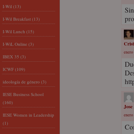
I-Wil
(13)
Sin
pro
I-Wil Breakfast
(13)
I-Wil Lunch
(15)
Cris
I-WiL Online
(3)
enero
IBEX 35
(3)
Due
ICWF
(109)
Des
htt
ideología de género
(3)
IESE Business School
(160)
Jose
IESE Women in Leadership
enero 
(1)
Com