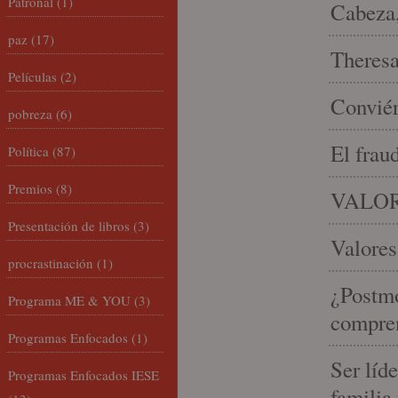
Patronal
(1)
Cabeza,
paz
(17)
Theresa 
Películas
(2)
Conviér
pobreza
(6)
El frau
Política
(87)
Premios
(8)
VALOR
Presentación de libros
(3)
Valores
procrastinación
(1)
¿Postmo
Programa ME & YOU
(3)
compren
Programas Enfocados
(1)
Ser líd
Programas Enfocados IESE
familia