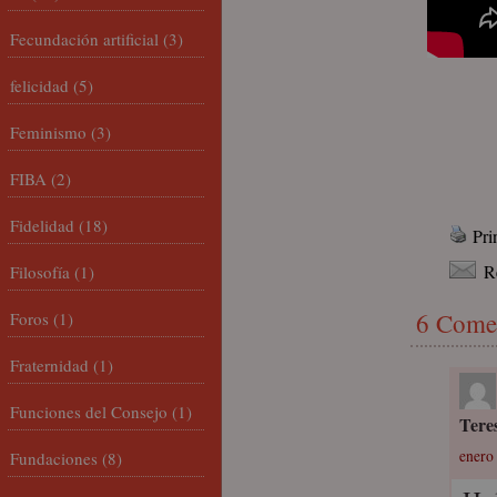
Fecundación artificial
(3)
felicidad
(5)
Feminismo
(3)
FIBA
(2)
Fidelidad
(18)
Pri
R
Filosofía
(1)
6 Come
Foros
(1)
Fraternidad
(1)
Funciones del Consejo
(1)
Tere
enero 
Fundaciones
(8)