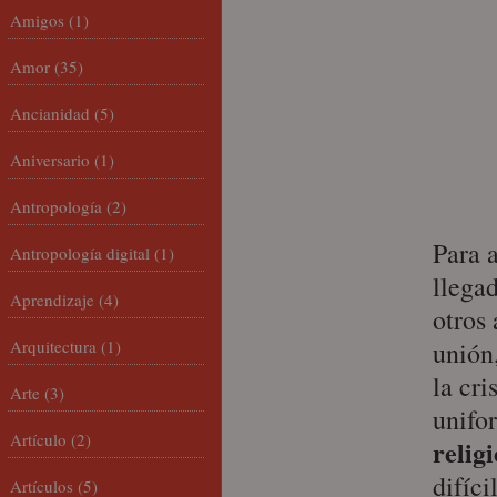
Amigos
(1)
Amor
(35)
Ancianidad
(5)
Aniversario
(1)
Antropología
(2)
Para 
Antropología digital
(1)
llega
Aprendizaje
(4)
otros 
Arquitectura
(1)
unión
la cr
Arte
(3)
unifo
Artículo
(2)
relig
difíc
Artículos
(5)