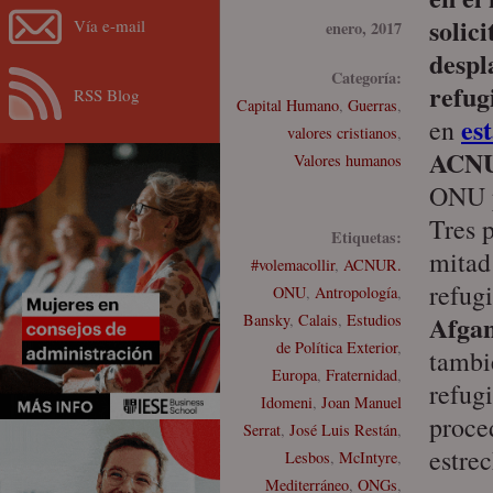
solici
Vía e-mail
enero, 2017
despl
Categoría:
refug
RSS Blog
Capital Humano
,
Guerras
,
est
en
valores cristianos
,
ACN
Valores humanos
ONU p
Tres p
Etiquetas:
mitad
#volemacollir
,
ACNUR.
refug
ONU
,
Antropología
,
Afgan
Bansky
,
Calais
,
Estudios
de Política Exterior
,
tambi
Europa
,
Fraternidad
,
refug
Idomeni
,
Joan Manuel
proce
Serrat
,
José Luis Restán
,
estrec
Lesbos
,
McIntyre
,
Mediterráneo
,
ONGs
,