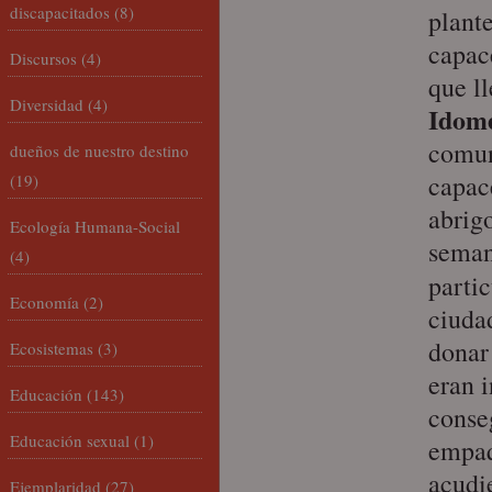
discapacitados
(8)
plant
capac
Discursos
(4)
que l
Diversidad
(4)
Idome
comuni
dueños de nuestro destino
capace
(19)
abrig
Ecología Humana-Social
seman
(4)
parti
Economía
(2)
ciuda
donar
Ecosistemas
(3)
eran 
Educación
(143)
conse
Educación sexual
(1)
empaq
acudi
Ejemplaridad
(27)