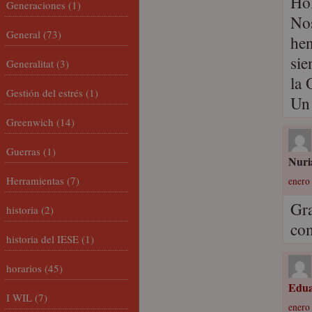
Hol
Generaciones
(1)
Nos
General
(73)
hen
sie
Generalitat
(3)
la 
Gestión del estrés
(1)
Un
Greenwich
(14)
Guerras
(1)
Nuri
Herramientas
(7)
enero 
Gra
historia
(2)
com
historia del IESE
(1)
horarios
(45)
Edu
I WIL
(7)
enero