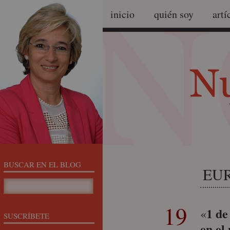
inicio
quién soy
artí
BUSCAR EN EL BLOG
EU
19
1 de
«
SUSCRÍBETE
en el