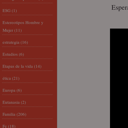
Esper
ESG
(1)
Estereotipos Hombre y
Mujer
(11)
estrategia
(16)
Estudios
(6)
Etapas de la vida
(14)
ética
(21)
Europa
(6)
Eutanasia
(2)
Familia
(206)
Fe
(18)