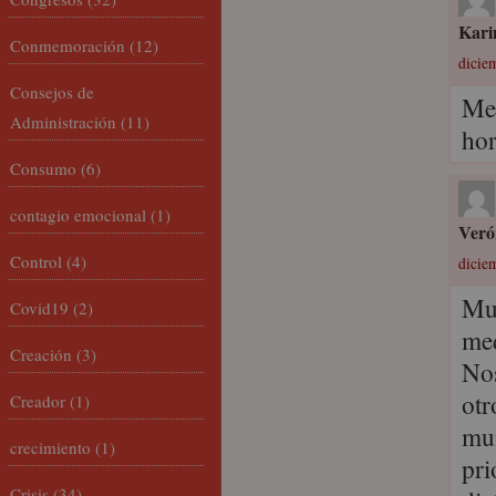
Kari
Conmemoración
(12)
dicie
Consejos de
Me 
Administración
(11)
hor
Consumo
(6)
contagio emocional
(1)
Veró
Control
(4)
dicie
Muc
Covid19
(2)
med
Creación
(3)
Nos
otr
Creador
(1)
mun
crecimiento
(1)
pri
Crisis
(34)