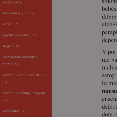
sinón
sociales
(4)
bebés
Adicción digital
(4)
difer
alzhe
Africa
(2)
parap
Agentes sociales
(22)
depen
alegría
(1)
Y por 
Alineación corazón y
me «a
mente
(5)
inclu
estoy
Alumni Continuidad IESE
lo mi
(3)
nuest
Alumni Learning Program
enseñ
(2)
defec
Amazonas
(3)
defec