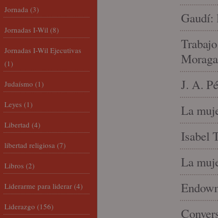
Jornada
(3)
Gaudí: 
Jornadas I-Wil
(8)
Trabajo
Jornadas I-Wil Ejecutivas
Moraga
(1)
J. A. P
Judaísmo
(1)
Leyes
(1)
La muje
Libertad
(4)
Isabel 
libertad religiosa
(7)
La muje
Libros
(2)
Endowme
Liderarme para liderar
(4)
Liderazgo
(156)
Conver