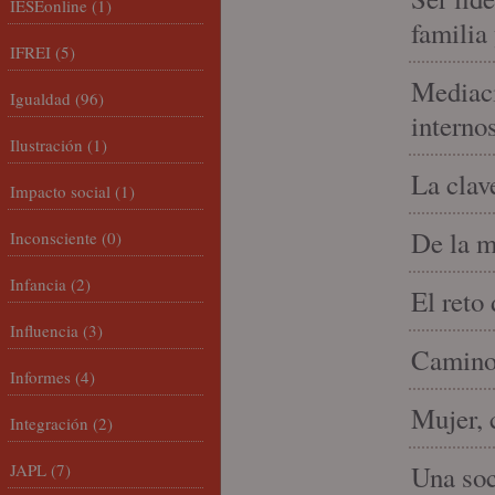
IESEonline
(1)
familia
IFREI
(5)
Mediaci
Igualdad
(96)
interno
Ilustración
(1)
La clav
Impacto social
(1)
De la m
Inconsciente
(0)
Infancia
(2)
El reto
Influencia
(3)
Camino 
Informes
(4)
Mujer, 
Integración
(2)
JAPL
(7)
Una soc