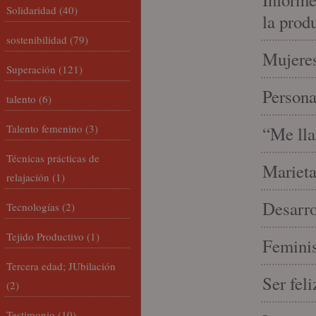
Solidaridad
(40)
la prod
sostenibilidad
(79)
Mujeres
Superación
(121)
Person
talento
(6)
Talento femenino
(3)
“Me lla
Técnicas prácticas de
Marieta
relajación
(1)
Desarro
Tecnologías
(2)
Tejido Productivo
(1)
Feminis
Tercera edad; JUbilación
Ser fel
(2)
Testimonio
(10)