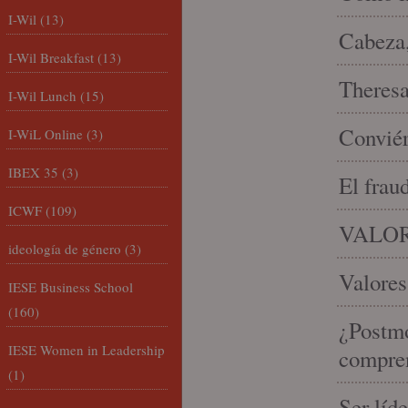
I-Wil
(13)
Cabeza,
I-Wil Breakfast
(13)
Theresa 
I-Wil Lunch
(15)
Conviér
I-WiL Online
(3)
IBEX 35
(3)
El frau
ICWF
(109)
VALOR
ideología de género
(3)
Valores
IESE Business School
(160)
¿Postmo
IESE Women in Leadership
compren
(1)
Ser líd