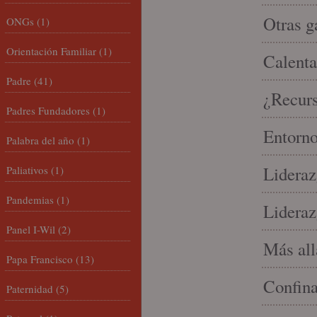
Otras g
ONGs
(1)
Orientación Familiar
(1)
Calenta
Padre
(41)
¿Recur
Padres Fundadores
(1)
Entorno
Palabra del año
(1)
Lideraz
Paliativos
(1)
Pandemias
(1)
Lideraz
Panel I-Wil
(2)
Más allá
Papa Francisco
(13)
Confin
Paternidad
(5)