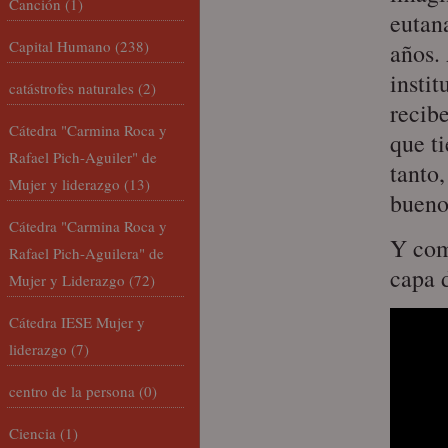
Canción
(1)
eutan
Capital Humano
(238)
años. 
instit
catástrofes naturales
(2)
recib
Cátedra "Carmina Roca y
que t
Rafael Pich-Aguiler" de
tanto,
Mujer y liderazgo
(13)
bueno
Cátedra "Carmina Roca y
Y com
Rafael Pich-Aguilera" de
capa 
Mujer y Liderazgo
(72)
Cátedra IESE Mujer y
liderazgo
(7)
centro de la persona
(0)
Ciencia
(1)