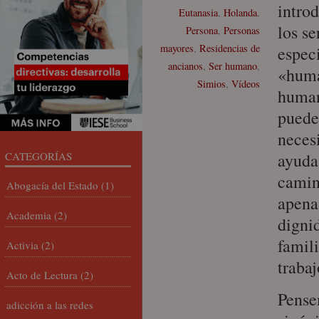
intro
Eutanasia
,
Holanda
,
los s
Persona
,
Personas
mayores
,
Residencias de
espec
ancianos
,
Ser humano
,
«huma
Simios
,
Vídeos
huma
puede
necesi
CATEGORÍAS
ayuda 
camin
Abogacía del Estado
(1)
apenas
Academia
(2)
digni
famil
Activia
(2)
trabaj
Acto de Lectura
(2)
Pense
adicción a las redes