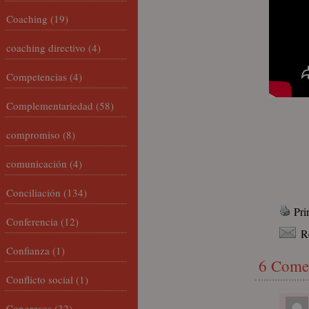
Coaching
(19)
coaching directivo
(4)
Competencias
(4)
Complementariedad
(58)
compromiso
(8)
comunicación
(4)
Conciliación
(134)
Pri
Conferencia
(12)
R
Confianza
(1)
6 Come
Conflicto social
(1)
Congresos
(32)