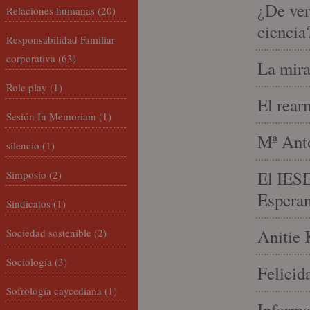
¿De ver
Relaciones humanas
(20)
ciencia
Responsabilidad Familiar
corporativa
(63)
La mira
Role play
(1)
El rear
Sesión In Memoriam
(1)
Mª Anto
silencio
(1)
El IESE
Simposio
(2)
Espera
Sindicatos
(1)
Anitie 
Sociedad sostenible
(2)
Sociología
(3)
Felicid
Sofrología caycediana
(1)
Informe