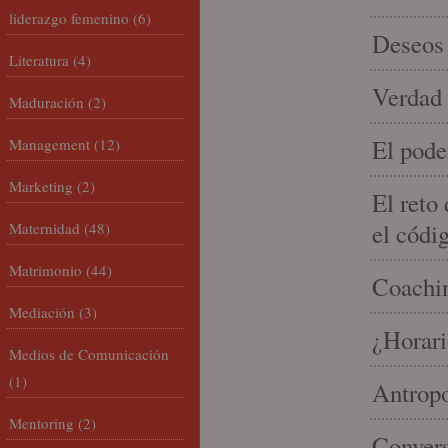
liderazgo femenino
(6)
Deseos 
Literatura
(4)
Verdad 
Maduración
(2)
El pode
Management
(12)
Marketing
(2)
El reto
el códi
Maternidad
(48)
Matrimonio
(44)
Coachin
Mediación
(3)
¿Horari
Medios de Comunicación
(1)
Antropo
Mentoring
(2)
Convers