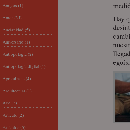
medid
Amigos
(1)
Hay q
Amor
(35)
desin
Ancianidad
(5)
cambi
Aniversario
(1)
nuest
llega
Antropología
(2)
egoís
Antropología digital
(1)
Aprendizaje
(4)
Arquitectura
(1)
Arte
(3)
Artículo
(2)
Artículos
(5)