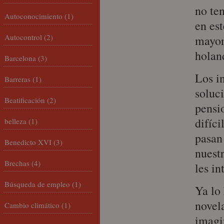
no te
Autoconocimiento
(1)
en
est
Autocontrol
(2)
mayor
hola
Barcelona
(3)
Los i
Barreras
(1)
soluc
Beatificación
(2)
pensi
difíci
belleza
(1)
pasan
Benedicto XVI
(3)
nuest
Brechas
(4)
les in
Búsqueda de empleo
(1)
Ya lo
nove
Cambio climático
(1)
imagi