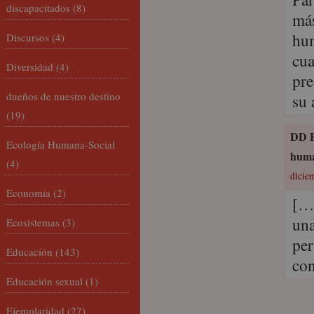
discapacitados
(8)
más
hum
Discursos
(4)
cua
Diversidad
(4)
pre
dueños de nuestro destino
su 
(19)
DD H
Ecología Humana-Social
hum
(4)
dicie
Economía
(2)
[…]
una
Ecosistemas
(3)
per
Educación
(143)
con
Educación sexual
(1)
Ejemplaridad
(27)