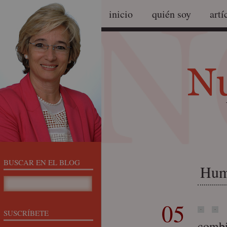
inicio
quién soy
artí
BUSCAR EN EL BLOG
Huma
05
SUSCRÍBETE
combi