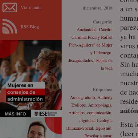
a un 
Vía e-mail
diciembre, 2018
human
Categoría:
parez
RSS Blog
Ancianidad
,
Cátedra
ya ha
"Carmina Roca y Rafael
virus
Pich-Aguilera" de Mujer
y Liderazgo
,
conta
discapacitados
,
Etapas de
Sin h
la vida
mucha
nuestr
Etiquetas:
de ha
Amor gratuito
,
Anthony
reside
Trollope
,
Antropología
,
autó
Artículos
,
comunicación
,
dignidad
,
Ecología
Esta 
Humana-Social
,
Egoísmo
,
(l
eer 
Enseñar a amar
,