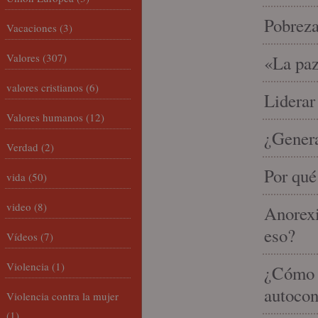
Pobrez
Vacaciones
(3)
Valores
(307)
«La paz
valores cristianos
(6)
Liderar
Valores humanos
(12)
¿Gener
Verdad
(2)
Por qué
vida
(50)
video
(8)
Anorexi
eso?
Vídeos
(7)
Violencia
(1)
¿Cómo m
autocon
Violencia contra la mujer
(1)