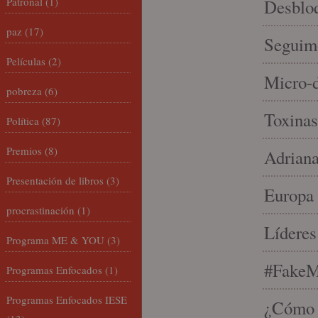
Patronal
(1)
Desbloq
paz
(17)
Seguim
Películas
(2)
Micro-d
pobreza
(6)
Toxinas
Política
(87)
Premios
(8)
Adriana
Presentación de libros
(3)
Europa 
procrastinación
(1)
Líderes
Programa ME & YOU
(3)
#FakeM
Programas Enfocados
(1)
Programas Enfocados IESE
¿Cómo s