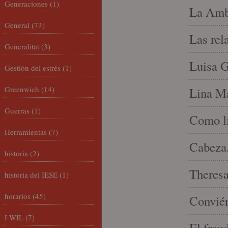
Generaciones
(1)
La Amb
General
(73)
Las rel
Generalitat
(3)
Luisa G
Gestión del estrés
(1)
Greenwich
(14)
Lina Ma
Guerras
(1)
Como li
Herramientas
(7)
Cabeza,
historia
(2)
Theresa 
historia del IESE
(1)
horarios
(45)
Conviér
I WIL
(7)
El frau