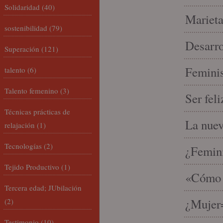
Solidaridad
(40)
Marieta
sostenibilidad
(79)
Desarro
Superación
(121)
Feminis
talento
(6)
Talento femenino
(3)
Ser fel
Técnicas prácticas de
La nue
relajación
(1)
Tecnologías
(2)
¿Femin
Tejido Productivo
(1)
«Cómo h
Tercera edad; JUbilación
¿Mujer
(2)
Testimonio
(10)