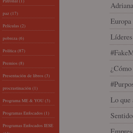
Patronal
(1)
Adriana
paz
(17)
Europa 
Películas
(2)
Líderes
pobreza
(6)
Política
(87)
#FakeM
Premios
(8)
¿Cómo s
Presentación de libros
(3)
#Purpo
procrastinación
(1)
Lo que 
Programa ME & YOU
(3)
Programas Enfocados
(1)
Sentido
Programas Enfocados IESE
Empresa