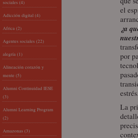
que s
sociales
(4)
el esp
Adicción digital
(4)
arran
¿a qu
Africa
(2)
nuest
Agentes sociales
(22)
trans
alegría
(1)
por pa
tecno
Alineación corazón y
pasad
mente
(5)
trans
Alumni Continuidad IESE
estrés
(3)
La pr
Alumni Learning Program
detall
(2)
preci
Amazonas
(3)
conte