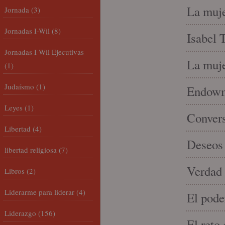
La muje
Jornada
(3)
Jornadas I-Wil
(8)
Isabel 
Jornadas I-Wil Ejecutivas
La muje
(1)
Judaísmo
(1)
Endowme
Leyes
(1)
Conver
Libertad
(4)
Deseos 
libertad religiosa
(7)
Verdad 
Libros
(2)
Liderarme para liderar
(4)
El pode
Liderazgo
(156)
El reto