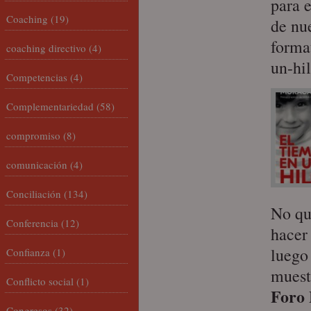
para e
Coaching
(19)
de nu
forma
coaching directivo
(4)
un-hi
Competencias
(4)
Complementariedad
(58)
compromiso
(8)
comunicación
(4)
Conciliación
(134)
No qu
Conferencia
(12)
hacer
luego
Confianza
(1)
muest
Conflicto social
(1)
Foro 
Congresos
(32)