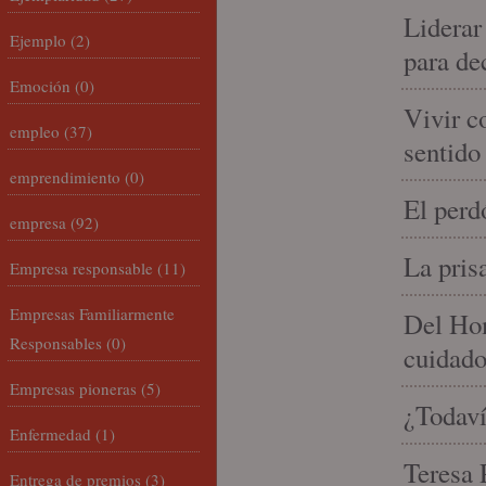
Liderar
Ejemplo
(2)
para de
Emoción
(0)
Vivir c
empleo
(37)
sentido
emprendimiento
(0)
El perd
empresa
(92)
La pris
Empresa responsable
(11)
Empresas Familiarmente
Del Hom
Responsables
(0)
cuidad
Empresas pioneras
(5)
¿Todaví
Enfermedad
(1)
Teresa P
Entrega de premios
(3)