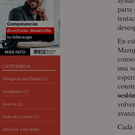
ayude
parte
tentac
deses
En es
Maruj
consec
CATEGORÍAS
una ve
esper
Abogacía del Estado
(1)
const
Academia
(2)
sesi
volver
Activia
(2)
avanz
Acto de Lectura
(2)
Cada 
adicción a las redes