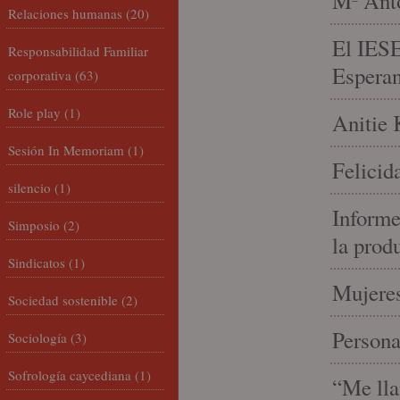
Mª Anto
Relaciones humanas
(20)
El IESE
Responsabilidad Familiar
Espera
corporativa
(63)
Role play
(1)
Anitie 
Sesión In Memoriam
(1)
Felicid
silencio
(1)
Informe
Simposio
(2)
la prod
Sindicatos
(1)
Mujeres
Sociedad sostenible
(2)
Person
Sociología
(3)
Sofrología caycediana
(1)
“Me lla