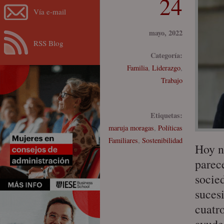
24
Vía e-mail
mayo, 2022
RSS Blog
Categoría:
Familia
,
Liderazgo
,
Trabajo
Etiquetas:
maruja moragas
,
Políticas
Familiares
,
Sostenibilidad
Hoy n
parec
socie
suces
cuatr