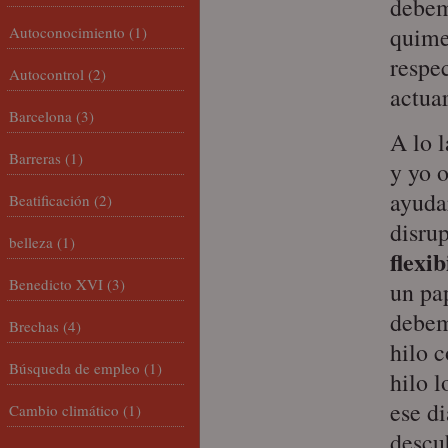
debem
quime
Autoconocimiento
(1)
respe
Autocontrol
(2)
actuar
Barcelona
(3)
A lo 
Barreras
(1)
y yo 
ayudar
Beatificación
(2)
disru
belleza
(1)
flexi
Benedicto XVI
(3)
un pa
debem
Brechas
(4)
hilo 
Búsqueda de empleo
(1)
hilo 
ese di
Cambio climático
(1)
descub