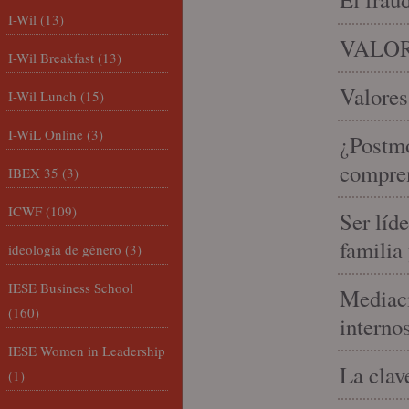
I-Wil
(13)
VALOR
I-Wil Breakfast
(13)
Valores
I-Wil Lunch
(15)
I-WiL Online
(3)
¿Postmo
compren
IBEX 35
(3)
ICWF
(109)
Ser líd
familia
ideología de género
(3)
IESE Business School
Mediaci
(160)
interno
IESE Women in Leadership
La clav
(1)