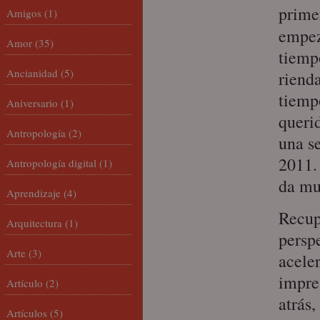
prime
Amigos
(1)
empez
Amor
(35)
tiempo
Ancianidad
(5)
rienda
tiemp
Aniversario
(1)
queri
Antropología
(2)
una s
2011. 
Antropología digital
(1)
da mu
Aprendizaje
(4)
Recupe
Arquitectura
(1)
persp
Arte
(3)
aceler
impre
Artículo
(2)
atrás
Artículos
(5)