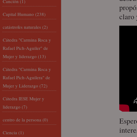
Canción
(1)
propós
Capital Humano
(238)
claro
catástrofes naturales
(2)
Cátedra "Carmina Roca y
Rafael Pich-Aguiler" de
Mujer y liderazgo
(13)
Cátedra "Carmina Roca y
Rafael Pich-Aguilera" de
Mujer y Liderazgo
(72)
Cátedra IESE Mujer y
liderazgo
(7)
Esper
centro de la persona
(0)
inter
Ciencia
(1)