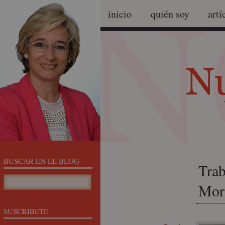
inicio
quién soy
artí
BUSCAR EN EL BLOG
Trab
Mor
SUSCRÍBETE