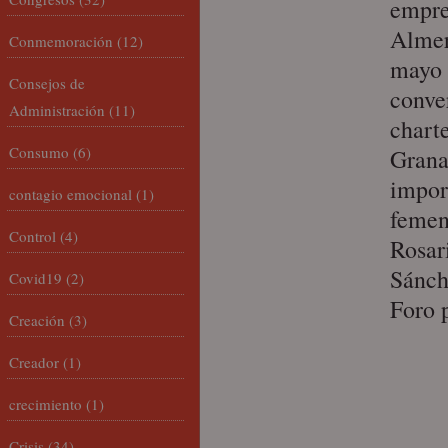
empre
Almer
Conmemoración
(12)
mayo 
Consejos de
conve
Administración
(11)
chart
Consumo
(6)
Grana
impor
contagio emocional
(1)
femen
Control
(4)
Rosar
Sánch
Covid19
(2)
Foro 
Creación
(3)
Creador
(1)
crecimiento
(1)
Crisis
(34)