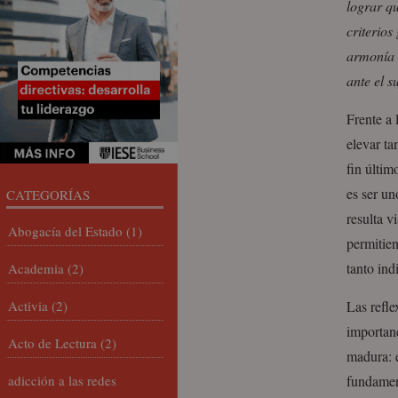
lograr q
criterios
armonía 
ante el s
Frente a 
elevar ta
fin últim
es ser un
CATEGORÍAS
resulta v
Abogacía del Estado
(1)
permitien
tanto in
Academia
(2)
Activia
(2)
Las refle
importanc
Acto de Lectura
(2)
madura: e
adicción a las redes
fundament