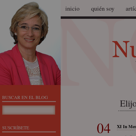
inicio
quién soy
artí
BUSCAR EN EL BLOG
Elij
04
XI In Me
SUSCRÍBETE