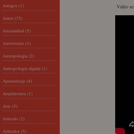
Amigos
(1)
Vídeo se
Amor
(35)
Ancianidad
(5)
Aniversario
(1)
Antropología
(2)
Antropología digital
(1)
Aprendizaje
(4)
Arquitectura
(1)
Arte
(3)
Artículo
(2)
Artículos
(5)