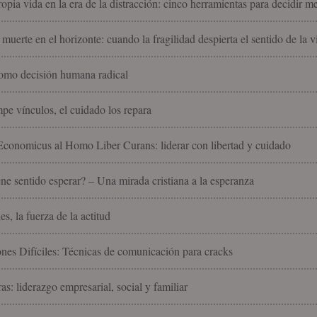
ropia vida en la era de la distracción: cinco herramientas para decidir m
 muerte en el horizonte: cuando la fragilidad despierta el sentido de la v
omo decisión humana radical
pe vínculos, el cuidado los repara
onomicus al Homo Liber Curans: liderar con libertad y cuidado
ne sentido esperar? – Una mirada cristiana a la esperanza
es, la fuerza de la actitud
nes Difíciles: Técnicas de comunicación para cracks
as: liderazgo empresarial, social y familiar