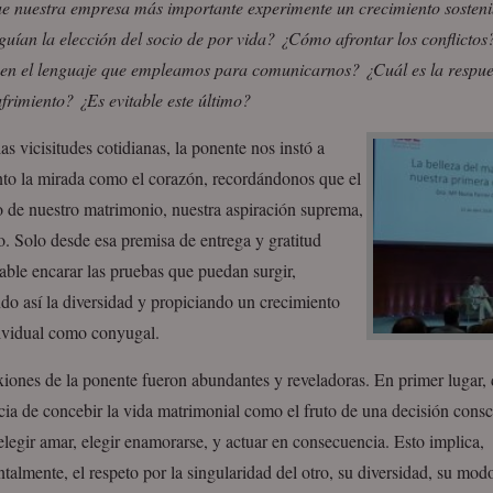
ue nuestra empresa más importante experimente un crecimiento sosten
 guían la elección del socio de por vida? ¿Cómo afrontar los conflictos
en el lenguaje que empleamos para comunicarnos? ¿Cuál es la respu
ufrimiento? ¿Es evitable este último?
las vicisitudes cotidianas, la ponente nos instó a
nto la mirada como el corazón, recordándonos que el
o de nuestro matrimonio, nuestra aspiración suprema,
o. Solo desde esa premisa de entrega y gratitud
iable encarar las pruebas que puedan surgir,
do así la diversidad y propiciando un crecimiento
dividual como conyugal.
xiones de la ponente fueron abundantes y reveladoras. En primer lugar, 
ia de concebir la vida matrimonial como el fruto de una decisión consc
legir amar, elegir enamorarse, y actuar en consecuencia. Esto implica,
almente, el respeto por la singularidad del otro, su diversidad, su mod