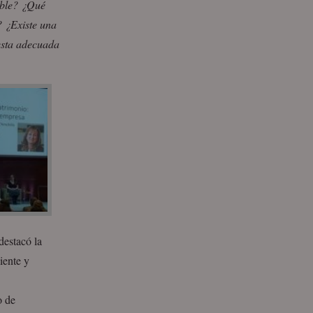
ible? ¿Qué
? ¿Existe una
esta adecuada
destacó la
iente y
o de