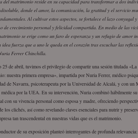
za del matrimonio reside en su capacidad para transformar a dos indiv
disoluble, donde el amor, la comunicación, la gratitud y el servicio mu
undamentales. Al cultivar estos aspectos, se fortalece el lazo conyugal y
 de crecimiento personal y felicidad compartida. En medio de las vici
 matrimonio se erige como un faro de esperanza y un refugio de amor in
a idea fuerza que a uno le queda en el corazón tras escuchar las reflexi
Nuria Ferrer Chinchilla.
 25 de abril, tuvimos el privilegio de compartir una sesión titulada «La 
o: nuestra primera empresa», impartida por Nuria Ferrer, médico psiqui
dad de Navarra, psicoterapeuta por la Universidad de Alcalá, y con un 
a médica por la UEA. En su intervención, Nuria combinó hábilmente su
al con su vivencia personal como esposa y madre, ofreciendo perspectiv
de los clichés, así como revelando claves esenciales para nutrir y preserv
presa tan trascendental en nuestras vidas que es el matrimonio.
onductor de su exposición planteó interrogantes de profunda relevancia