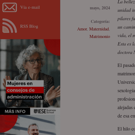
La belle
Vía e-mail
mayo, 2024
unidad in
pilares f
Categoría:
RSS Blog
un camino
Amor
,
Maternidad
,
vida, el
Matrimonio
Esta es l
doctora 
El pasado
matrimoni
Universi
sexologí
profesion
alejadas 
de esa em
El hilo c