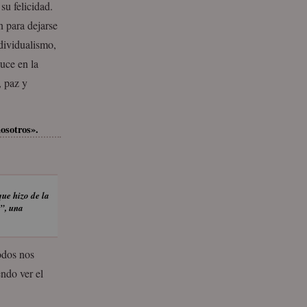
su felicidad.
n para dejarse
dividualismo,
duce en la
, paz y
nosotros».
ue hizo de la
r”, una
odos nos
endo ver el