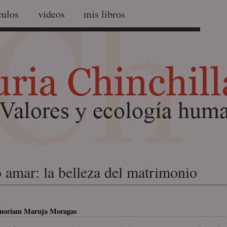
culos
videos
mis libros
o amar: la belleza del matrimonio
moriam Maruja Moragas