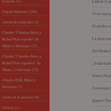
Canción
(1)
Liderar la p
Capital Humano
(238)
Vivir con la
catástrofes naturales
(2)
El perdón c
Cátedra "Carmina Roca y
La prisa rom
Rafael Pich-Aguiler" de
Mujer y liderazgo
(13)
Del Homo Ec
Cátedra "Carmina Roca y
Rafael Pich-Aguilera" de
¿Todavía tie
Mujer y Liderazgo
(72)
Teresa Peral
Cátedra IESE Mujer y
liderazgo
(7)
Conversacio
centro de la persona
(0)
Ignacio Torr
Ciencia
(1)