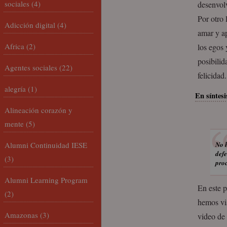
sociales
(4)
desenvolv
Por otro 
Adicción digital
(4)
amar y ap
Africa
(2)
los egos 
posibilid
Agentes sociales
(22)
felicidad.
alegría
(1)
En síntesi
Alineación corazón y
mente
(5)
Alumni Continuidad IESE
No h
defe
(3)
proc
Alumni Learning Program
En este p
(2)
hemos vis
Amazonas
(3)
video de 