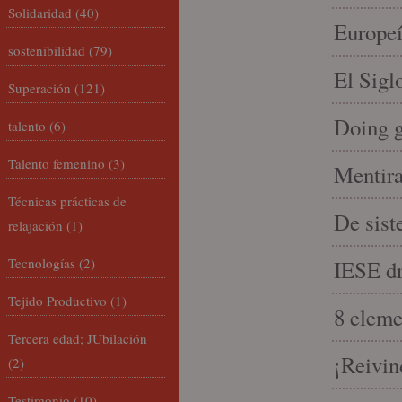
Solidaridad
(40)
Europeí
sostenibilidad
(79)
El Sigl
Superación
(121)
Doing 
talento
(6)
Talento femenino
(3)
Mentira
Técnicas prácticas de
De sist
relajación
(1)
Tecnologías
(2)
IESE dri
Tejido Productivo
(1)
8 eleme
Tercera edad; JUbilación
¡Reivin
(2)
Testimonio
(10)