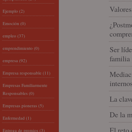
Valores
Ejemplo
(2)
¿Postmo
Emoción
(0)
compren
empleo
(37)
Ser líd
emprendimiento
(0)
familia
empresa
(92)
Mediaci
Empresa responsable
(11)
interno
Empresas Familiarmente
Responsables
(0)
La clav
Empresas pioneras
(5)
De la m
Enfermedad
(1)
El reto
Entrega de premios
(3)