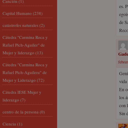
Canción
(1)
es. P
Capital Humano
(238)
egoi
de S
catástrofes naturales
(2)
Recor
Cátedra "Carmina Roca y
Rafael Pich-Aguiler" de
Mujer y liderazgo
(13)
Gad
febrer
Cátedra "Carmina Roca y
Rafael Pich-Aguilera" de
Geni
Mujer y Liderazgo
(72)
vid
En o
Cátedra IESE Mujer y
los 
liderazgo
(7)
con 
centro de la persona
(0)
Sin 
Ciencia
(1)