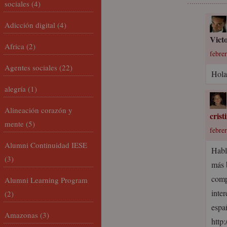
sociales
(4)
Adicción digital
(4)
Vict
Africa
(2)
febrer
Agentes sociales
(22)
Hola
alegría
(1)
Alineación corazón y
cris
mente
(5)
febrer
Alumni Continuidad IESE
Habl
(3)
más 
comp
Alumni Learning Program
inter
(2)
espa
Amazonas
(3)
http