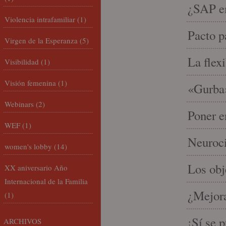
¿SAP em
Violencia intrafamiliar
(1)
Pacto p
Virgen de la Esperanza
(5)
La flex
Visibilidad
(1)
Visión femenina
(1)
«Gurba»
Webinars
(2)
Poner e
WEF
(1)
Neuroci
women's lobby
(14)
Los ob
XX aniversario Año
Internacional de la Familia
¿Mejora
(1)
¡Sí se 
ARCHIVOS