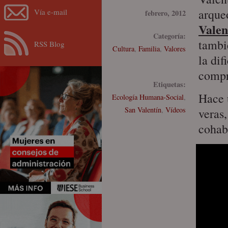
arque
Vía e-mail
febrero, 2012
Valen
Categoría:
tambi
RSS Blog
Cultura
,
Familia
,
Valores
la di
compr
Etiquetas:
Hace 
Ecología Humana-Social
,
San Valentín
,
Vídeos
veras
cohab