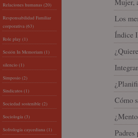
Mujer, 
Relaciones humanas
(20)
Los mer
Responsabilidad Familiar
corporativa
(63)
Índice 
Role play
(1)
¿Quiere
Sesión In Memoriam
(1)
silencio
(1)
Integra
Simposio
(2)
¿Planif
Sindicatos
(1)
Cómo se
Sociedad sostenible
(2)
¿Mento
Sociología
(3)
Sofrología caycediana
(1)
Padres 