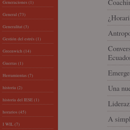
Coachin
Generaciones
(1)
General
(73)
¿Horari
Generalitat
(3)
Antropo
Gestión del estrés
(1)
Convers
Greenwich
(14)
Ecuado
Guerras
(1)
Emergen
Herramientas
(7)
Una nue
historia
(2)
historia del IESE
(1)
Lideraz
horarios
(45)
A simpl
I WIL
(7)