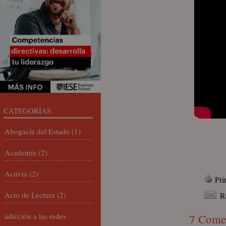
CATEGORÍAS
Abogacía del Estado
(1)
Academia
(2)
Activia
(2)
Pri
Acto de Lectura
(2)
R
adicción a las redes
7 Come