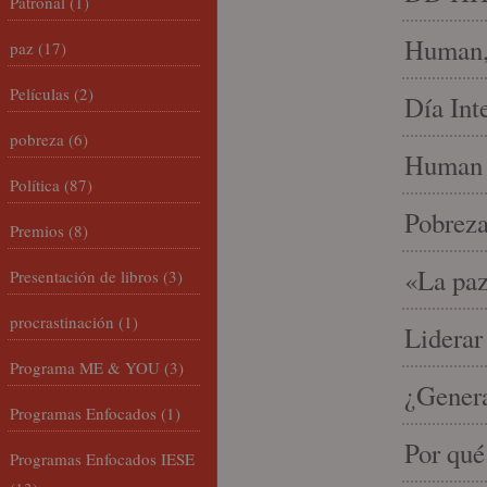
Patronal
(1)
Human, 
paz
(17)
Películas
(2)
Día Int
pobreza
(6)
Human 
Política
(87)
Pobrez
Premios
(8)
«La paz
Presentación de libros
(3)
procrastinación
(1)
Liderar
Programa ME & YOU
(3)
¿Gener
Programas Enfocados
(1)
Por qué
Programas Enfocados IESE