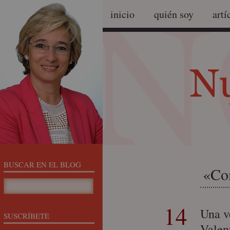
inicio
quién soy
artí
BUSCAR EN EL BLOG
«Co
14
Una v
SUSCRÍBETE
Valen