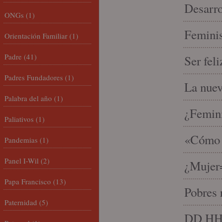
Desarro
ONGs
(1)
Feminis
Orientación Familiar
(1)
Padre
(41)
Ser fel
Padres Fundadores
(1)
La nue
Palabra del año
(1)
¿Femin
Paliativos
(1)
«Cómo h
Pandemias
(1)
Panel I-Wil
(2)
¿Mujer
Papa Francisco
(13)
Pobres 
Paternidad
(5)
DD HH, 