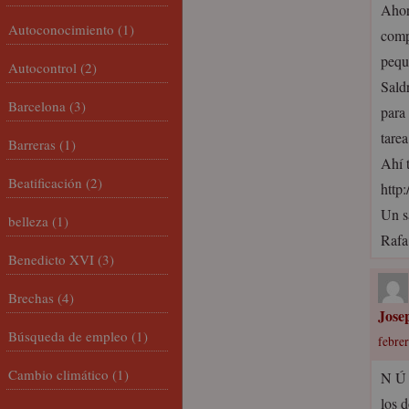
Ahora
Autoconocimiento
(1)
comp
pequ
Autocontrol
(2)
Sald
Barcelona
(3)
para
tare
Barreras
(1)
Ahí t
Beatificación
(2)
http
Un s
belleza
(1)
Rafa
Benedicto XVI
(3)
Brechas
(4)
Jose
Búsqueda de empleo
(1)
febrer
Cambio climático
(1)
N Ú 
los 