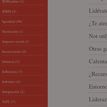
IESEonline
(1)
Lidérat
IFREI
(5)
Igualdad
(96)
¿Te atr
Ilustración
(1)
Not onl
Impacto social
(1)
Otras g
Inconsciente
(0)
Calenta
Infancia
(2)
Influencia
(3)
¿Recur
Informes
(4)
Entorno
Integración
(2)
Lideraz
JAPL
(7)