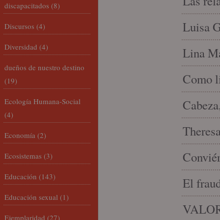
Las rel
discapacitados
(8)
Luisa G
Discursos
(4)
Diversidad
(4)
Lina Ma
dueños de nuestro destino
Como li
(19)
Ecología Humana-Social
Cabeza,
(4)
Theresa 
Economía
(2)
Conviér
Ecosistemas
(3)
Educación
(143)
El frau
Educación sexual
(1)
VALOR
Ejemplaridad
(27)