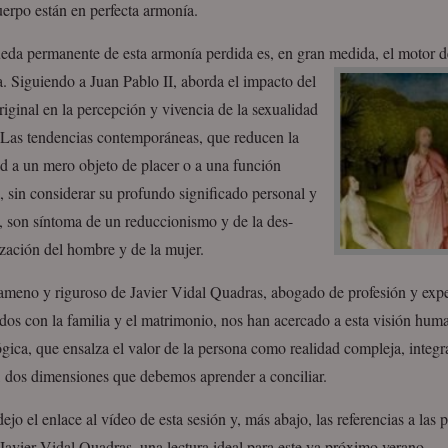
erpo están en perfecta armonía.
eda permanente de esta armonía perdida es, en gran medida, el motor d
a.
Siguiendo a Juan Pablo II, aborda el impacto del
iginal en la percepción y vivencia de la sexualidad
Las tendencias contemporáneas, que reducen la
d a un mero objeto de placer o a una función
, sin considerar su profundo significado personal y
l, son síntoma de un reduccionismo y de la des-
zación del hombre y de la mujer.
 ameno y riguroso de Javier Vidal Quadras, abogado de profesión y exp
dos con la familia y el matrimonio, nos han acercado a esta visión huma
gica, que ensalza el valor de la persona como realidad compleja, integ
, dos dimensiones que debemos aprender a conciliar.
ejo el enlace al vídeo de esta sesión y, más abajo, las referencias a las p
Javier Vidal Quadras, una lectura ideal para este ya próximo verano.