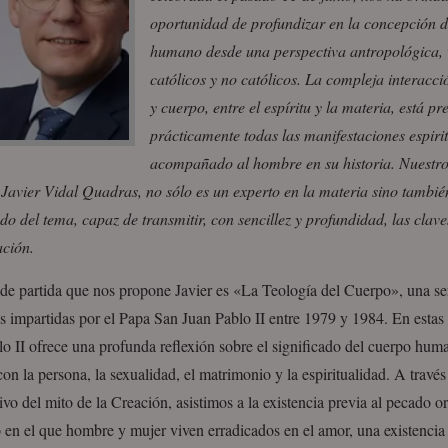
oportunidad de profundizar en la concepción d
humano desde una perspectiva antropológica, 
católicos y no católicos. La compleja interacc
y cuerpo, entre el espíritu y la materia, está pr
prácticamente todas las manifestaciones espiri
acompañado al hombre en su historia. Nuestr
 Javier Vidal Quadras, no sólo es un experto en la materia sino tambié
o del tema, capaz de transmitir, con sencillez y profundidad, las clave
ción.
 de partida que nos propone Javier es «La Teología del Cuerpo», una se
s impartidas por el Papa San Juan Pablo II entre 1979 y 1984. En estas
o II ofrece una profunda reflexión sobre el significado del cuerpo hum
con la persona, la sexualidad, el matrimonio y la espiritualidad. A través
tivo del mito de la Creación, asistimos a la existencia previa al pecado or
 en el que hombre y mujer viven erradicados en el amor, una existencia