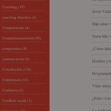
Coaching
(19)
Javier Vida
coaching directivo
(4)
Elijo amar: 
Competencias
(4)
Nuria Mir: t
Complementariedad
(58)
compromiso
(8)
¿Cómo lider
comunicación
(4)
Hombre y mu
Conciliación
(134)
Desgranando
Conferencia
(12)
Vidas integ
Confianza
(1)
¿Estas vivi
Conflicto social
(1)
La Ambició
Congresos
(32)