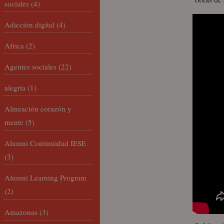
sociales
(4)
Adicción digital
(4)
Africa
(2)
Agentes sociales
(22)
alegría
(1)
Alineación corazón y
mente
(5)
Alumni Continuidad IESE
(3)
Alumni Learning Program
(2)
Amazonas
(3)