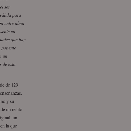
el ser
válida para
ión entre alma
esente en
tuales que han
o ponente
n un
s de esta
rie de 129
 enseñanzas,
ano y su
 de un relato
iginal, un
 en la que