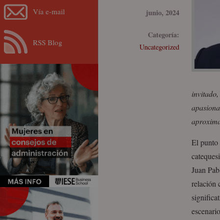
Vía e-mail
junio, 2024
Categoría:
RSS Blog
Uncategorized
invitado,
apasionad
aproxima
El punto
catequesi
Juan Pabl
relación 
significa
escenario