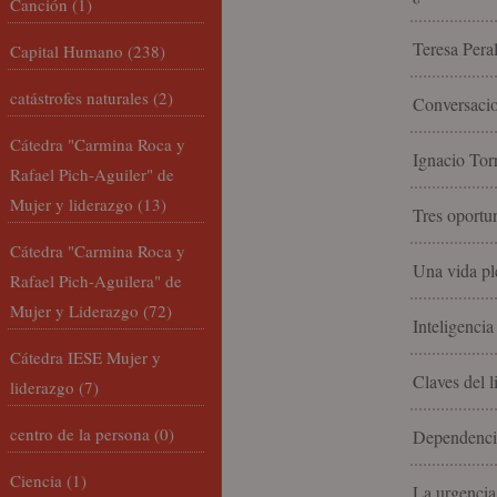
Canción
(1)
Teresa Peral
Capital Humano
(238)
catástrofes naturales
(2)
Conversacio
Cátedra "Carmina Roca y
Ignacio Torr
Rafael Pich-Aguiler" de
Mujer y liderazgo
(13)
Tres oportun
Cátedra "Carmina Roca y
Una vida ple
Rafael Pich-Aguilera" de
Mujer y Liderazgo
(72)
Inteligencia
Cátedra IESE Mujer y
Claves del 
liderazgo
(7)
centro de la persona
(0)
Dependencia
Ciencia
(1)
La urgencia