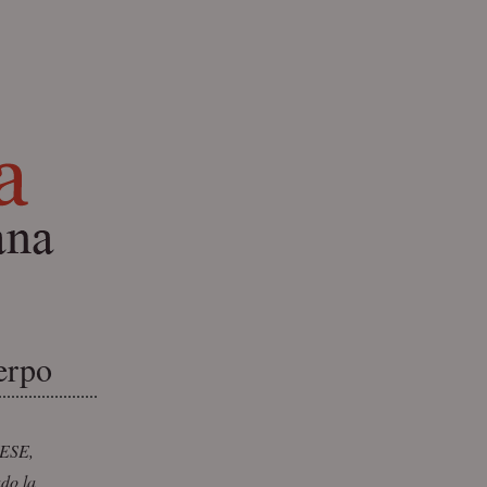
erpo
IESE,
ado la