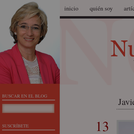
inicio
quién soy
artí
BUSCAR EN EL BLOG
Javi
13
SUSCRÍBETE