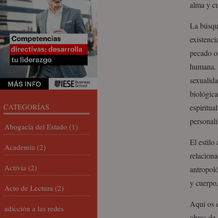
alma y cu
La búsqu
existenci
pecado or
humana. 
sexualida
biológica
CATEGORÍAS
espiritua
personali
Abogacía del Estado
(1)
El estilo
Academia
(2)
relaciona
Activia
(2)
antropoló
y cuerpo
Acto de Lectura
(2)
Aquí os d
adicción a las redes
obras de 