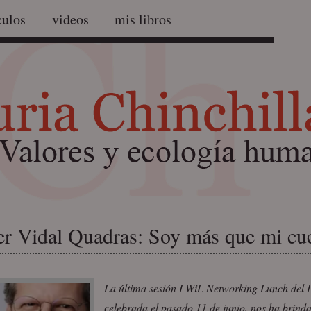
culos
videos
mis libros
er Vidal Quadras: Soy más que mi cu
La última sesión I WiL Networking Lunch del 
celebrada el pasado 11 de junio, nos ha brind