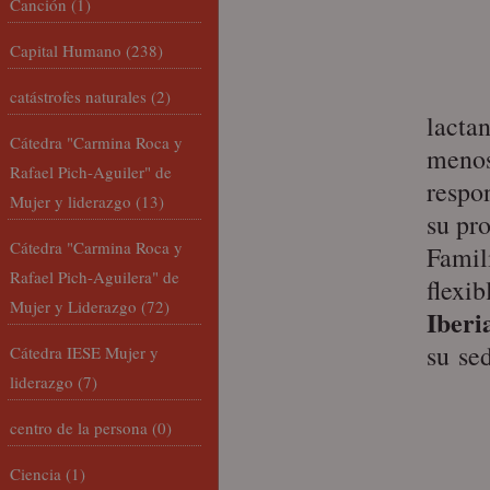
Canción
(1)
Capital Humano
(238)
catástrofes naturales
(2)
lacta
Cátedra "Carmina Roca y
menos
Rafael Pich-Aguiler" de
respo
Mujer y liderazgo
(13)
su pr
Cátedra "Carmina Roca y
Famil
Rafael Pich-Aguilera" de
flexib
Mujer y Liderazgo
(72)
Iberi
su se
Cátedra IESE Mujer y
liderazgo
(7)
centro de la persona
(0)
Ciencia
(1)