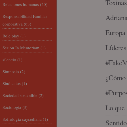
Toxinas
Relaciones humanas
(20)
Adriana
Responsabilidad Familiar
corporativa
(63)
Europa 
Role play
(1)
Líderes
Sesión In Memoriam
(1)
silencio
(1)
#FakeM
Simposio
(2)
¿Cómo s
Sindicatos
(1)
#Purpo
Sociedad sostenible
(2)
Lo que 
Sociología
(3)
Sofrología caycediana
(1)
Sentido