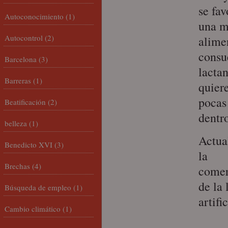
se fa
Autoconocimiento
(1)
una m
Autocontrol
(2)
alime
consu
Barcelona
(3)
lacta
Barreras
(1)
quier
pocas
Beatificación
(2)
dentro
belleza
(1)
Actua
Benedicto XVI
(3)
la
Brechas
(4)
comer
de la 
Búsqueda de empleo
(1)
artific
Cambio climático
(1)