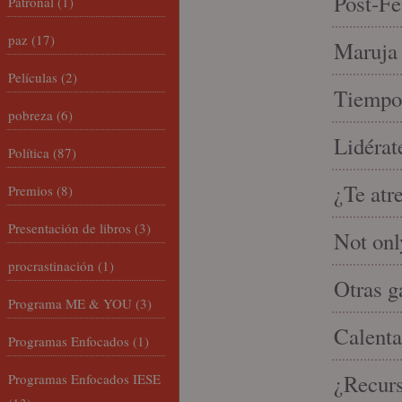
Post-Fe
Patronal
(1)
paz
(17)
Maruja 
Películas
(2)
Tiempo 
pobreza
(6)
Lidérat
Política
(87)
¿Te atr
Premios
(8)
Presentación de libros
(3)
Not onl
procrastinación
(1)
Otras g
Programa ME & YOU
(3)
Calenta
Programas Enfocados
(1)
¿Recur
Programas Enfocados IESE