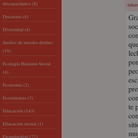
discapacitados
(8)
febrer
Gra
Discursos
(4)
soc
Diversidad
(4)
com
dueños de nuestro destino
que
(19)
lec
por
Ecología Humana-Social
peo
(4)
esc
Economía
(2)
pre
com
Ecosistemas
(3)
te 
Educación
(143)
com
sit
Educación sexual
(1)
muj
Ejemplaridad
(27)