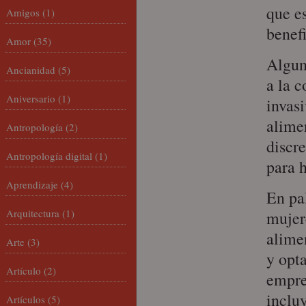
que es
Amigos
(1)
benefi
Amor
(35)
Alguna
Ancianidad
(5)
a la 
Aniversario
(1)
invas
alime
Antropología
(2)
discr
Antropología digital
(1)
para 
Aprendizaje
(4)
En pa
Arquitectura
(1)
mujer
alime
Arte
(3)
y opta
Artículo
(2)
empre
inclu
Artículos
(5)