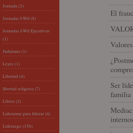
Jornada
(3)
El frau
Jornadas I-Wil
(8)
VALOR
Jornadas I-Wil Ejecutivas
(1)
Valores
Judaísmo
(1)
¿Postmo
Leyes
(1)
compren
Libertad
(4)
Ser líd
libertad religiosa
(7)
familia
Libros
(2)
Mediaci
Liderarme para liderar
(4)
interno
Liderazgo
(156)