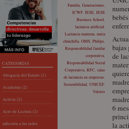
UNICE
Familia
,
Generaciones
,
numero
ICWF
,
IESE
,
IESE
bebés
Business School
,
enfer
lactancia artificial
,
Lactancia materna
,
nuria
Actual
chinchilla
,
OMS
,
Philips
,
bajas
Responsabilidad familar
de la
corporativa
,
Responsabilidad Social
CATEGORÍAS
matern
Corporativa
,
RFC
,
salas
quier
Abogacía del Estado
(1)
de lactancia en empresas
,
madre
Sostenibilidad
,
UNICEF
,
Academia
(2)
empre
Valores
madre
Activia
(2)
6 mes
Acto de Lectura
(2)
princi
adicción a las redes
la ac