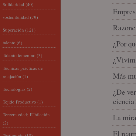
Solidaridad
(40)
Empresa
sostenibilidad
(79)
Razones
Superación
(121)
¿Por qu
talento
(6)
Talento femenino
(3)
¿Vivimo
Técnicas prácticas de
Más mu
relajación
(1)
Tecnologías
(2)
¿De ver
ciencia
Tejido Productivo
(1)
Tercera edad; JUbilación
La mira
(2)
El rear
Testimonio
(10)