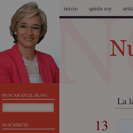
inicio
quién soy
artí
BUSCAR EN EL BLOG
La l
13
SUSCRÍBETE