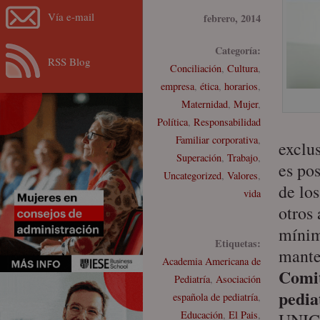
Vía e-mail
febrero, 2014
Categoría:
RSS Blog
Conciliación
,
Cultura
,
empresa
,
ética
,
horarios
,
Maternidad
,
Mujer
,
Política
,
Responsabilidad
Familiar corporativa
,
exclu
Superación
,
Trabajo
,
es po
Uncategorized
,
Valores
,
de lo
vida
otros
míni
Etiquetas:
mante
Academia Americana de
Comit
Pediatría
,
Asociación
pedia
española de pediatría
,
Educación
,
El Pais
,