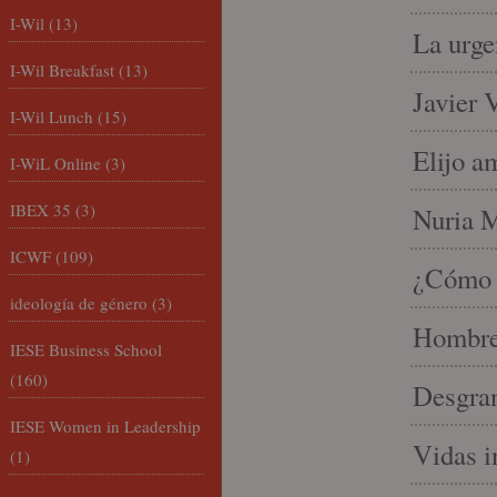
I-Wil
(13)
La urge
I-Wil Breakfast
(13)
Javier 
I-Wil Lunch
(15)
Elijo a
I-WiL Online
(3)
IBEX 35
(3)
Nuria Mi
ICWF
(109)
¿Cómo l
ideología de género
(3)
Hombre 
IESE Business School
(160)
Desgran
IESE Women in Leadership
Vidas i
(1)