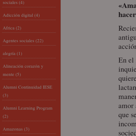
sociales
(4)
«Amam
hacer
Adicción digital
(4)
Recie
Africa
(2)
antig
Agentes sociales
(22)
acció
alegría
(1)
En el
Alineación corazón y
inqui
mente
(5)
quier
lacta
Alumni Continuidad IESE
maner
(3)
amor 
Alumni Learning Program
que s
(2)
incom
Amazonas
(3)
socie