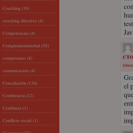
con
Coaching
(19)
hum
coaching directivo
(4)
tes
Jav
Competencias
(4)
Complementariedad
(58)
CT
compromiso
(8)
febrer
comunicación
(4)
Gra
Conciliación
(134)
el 
que
Conferencia
(12)
ent
Confianza
(1)
imp
imp
Conflicto social
(1)
Congresos
(32)