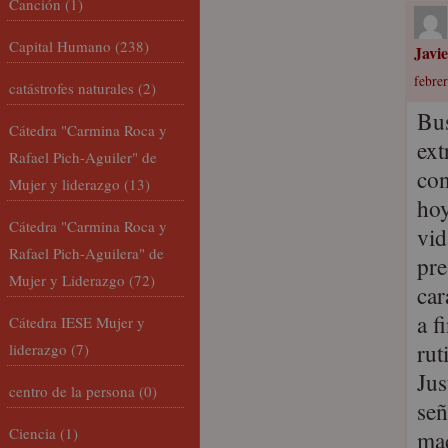
Canción
(1)
Capital Humano
(238)
Javi
febrer
catástrofes naturales
(2)
Bus
Cátedra "Carmina Roca y
ext
Rafael Pich-Aguiler" de
con
Mujer y liderazgo
(13)
hoy
Cátedra "Carmina Roca y
vid
Rafael Pich-Aguilera" de
pre
Mujer y Liderazgo
(72)
car
a f
Cátedra IESE Mujer y
rut
liderazgo
(7)
Jus
centro de la persona
(0)
señ
Ciencia
(1)
mad