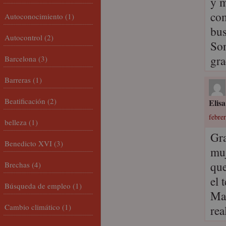
y m
com
Autoconocimiento
(1)
bus
Autocontrol
(2)
Son
gra
Barcelona
(3)
Barreras
(1)
Beatificación
(2)
Elisa
febrer
belleza
(1)
Gra
Benedicto XVI
(3)
muj
que
Brechas
(4)
el 
Búsqueda de empleo
(1)
Mad
Cambio climático
(1)
rea