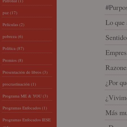
Patronal
(1)
#Purpo
paz
(17)
Lo que 
Películas
(2)
Sentido
pobreza
(6)
Política
(87)
Empresa
Premios
(8)
Razones
Presentación de libros
(3)
¿Por qu
procrastinación
(1)
¿Vivimo
Programa ME & YOU
(3)
Programas Enfocados
(1)
Más mu
Programas Enfocados IESE