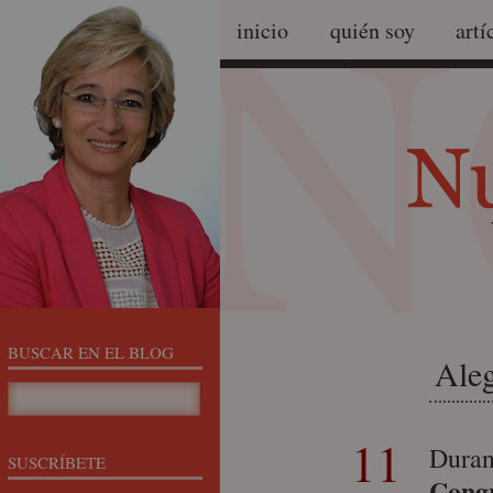
inicio
quién soy
artí
BUSCAR EN EL BLOG
Aleg
11
Duran
SUSCRÍBETE
Congr