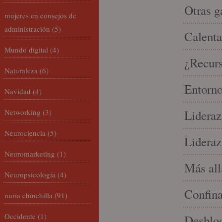
Otras g
mujeres en consejos de
administración
(5)
Calenta
Mundo digital
(4)
¿Recur
Naturaleza
(6)
Entorno
Navidad
(4)
Networking
(3)
Lideraz
Neurociencia
(5)
Lideraz
Neuromarketing
(1)
Más allá
Neuropsicología
(4)
Confin
nuria chinchilla
(91)
Occidente
(1)
Desbloq