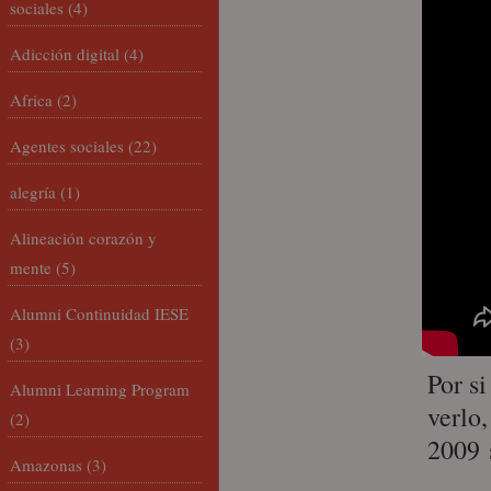
sociales
(4)
Adicción digital
(4)
Africa
(2)
Agentes sociales
(22)
alegría
(1)
Alineación corazón y
mente
(5)
Alumni Continuidad IESE
(3)
Por s
Alumni Learning Program
verlo,
(2)
2009 
Amazonas
(3)