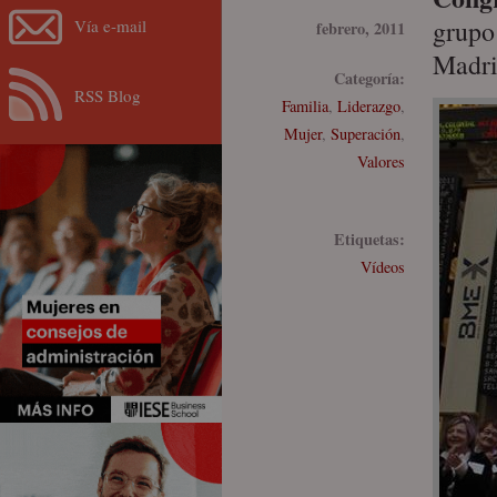
grupo
Vía e-mail
febrero, 2011
Madri
Categoría:
RSS Blog
Familia
,
Liderazgo
,
Mujer
,
Superación
,
Valores
Etiquetas:
Vídeos