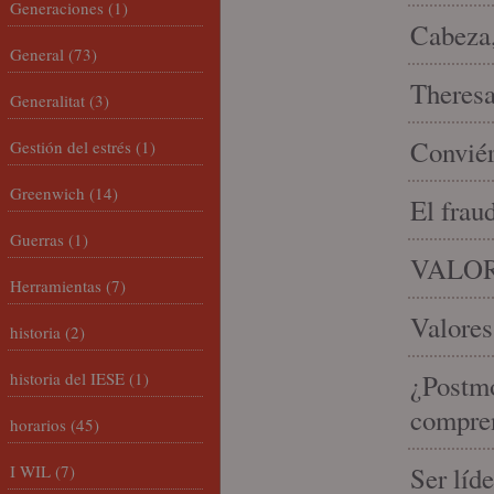
Generaciones
(1)
Cabeza,
General
(73)
Theresa 
Generalitat
(3)
Conviér
Gestión del estrés
(1)
Greenwich
(14)
El frau
Guerras
(1)
VALOR
Herramientas
(7)
Valores
historia
(2)
historia del IESE
(1)
¿Postmo
compren
horarios
(45)
I WIL
(7)
Ser líd