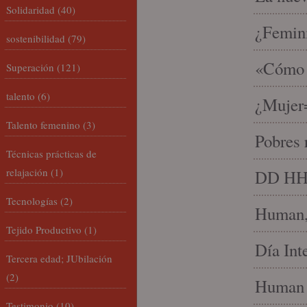
Solidaridad
(40)
¿Femin
sostenibilidad
(79)
«Cómo h
Superación
(121)
talento
(6)
¿Mujer
Talento femenino
(3)
Pobres 
Técnicas prácticas de
relajación
(1)
DD HH, 
Tecnologías
(2)
Human, 
Tejido Productivo
(1)
Día Int
Tercera edad; JUbilación
(2)
Human 
Testimonio
(10)