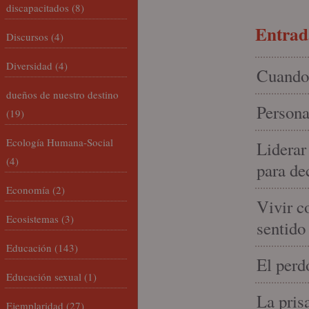
discapacitados
(8)
Entrada
Discursos
(4)
Diversidad
(4)
Cuando 
dueños de nuestro destino
Persona
(19)
Ecología Humana-Social
Liderar
(4)
para de
Economía
(2)
Vivir c
Ecosistemas
(3)
sentido
Educación
(143)
El perd
Educación sexual
(1)
La pris
Ejemplaridad
(27)