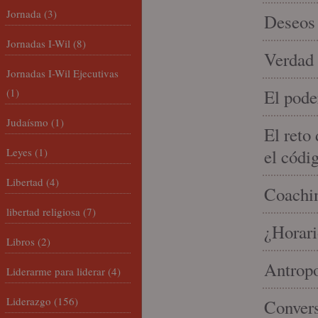
Jornada
(3)
Deseos 
Jornadas I-Wil
(8)
Verdad 
Jornadas I-Wil Ejecutivas
(1)
El pode
Judaísmo
(1)
El reto
Leyes
(1)
el códi
Libertad
(4)
Coachin
libertad religiosa
(7)
¿Horari
Libros
(2)
Antropo
Liderarme para liderar
(4)
Liderazgo
(156)
Convers