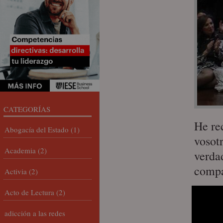
CATEGORÍAS
He re
Abogacía del Estado
(1)
vosot
Academia
(2)
verda
compa
Activia
(2)
Acto de Lectura
(2)
adicción a las redes