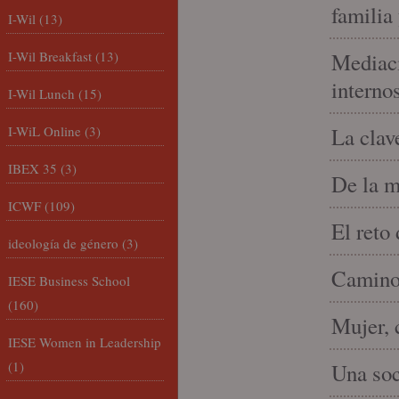
familia
I-Wil
(13)
I-Wil Breakfast
(13)
Mediaci
interno
I-Wil Lunch
(15)
I-WiL Online
(3)
La clav
IBEX 35
(3)
De la m
ICWF
(109)
El reto
ideología de género
(3)
Camino 
IESE Business School
(160)
Mujer, 
IESE Women in Leadership
(1)
Una soc