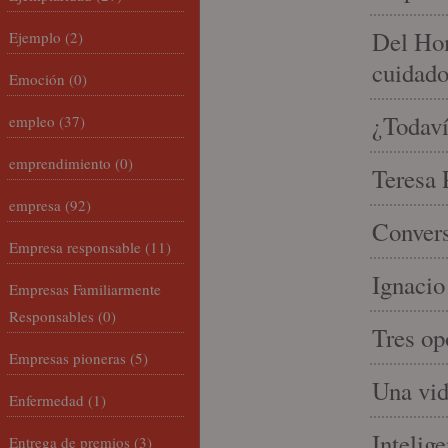
Del Hom
Ejemplo
(2)
cuidad
Emoción
(0)
¿Todaví
empleo
(37)
emprendimiento
(0)
Teresa P
empresa
(92)
Convers
Empresa responsable
(11)
Ignacio
Empresas Familiarmente
Responsables
(0)
Tres op
Empresas pioneras
(5)
Una vid
Enfermedad
(1)
Intelige
Entrega de premios
(3)