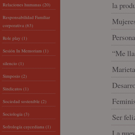
la prod
Relaciones humanas
(20)
Responsabilidad Familiar
Mujeres
corporativa
(63)
Person
Role play
(1)
Sesión In Memoriam
(1)
“Me lla
silencio
(1)
Marieta
Simposio
(2)
Desarro
Sindicatos
(1)
Feminis
Sociedad sostenible
(2)
Sociología
(3)
Ser fel
Sofrología caycediana
(1)
La nue