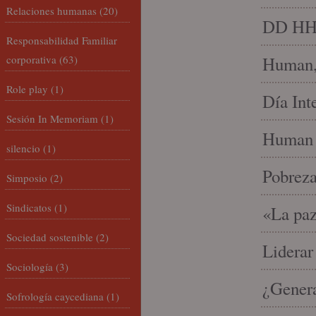
Relaciones humanas
(20)
DD HH, 
Responsabilidad Familiar
corporativa
(63)
Human, 
Role play
(1)
Día Int
Sesión In Memoriam
(1)
Human 
silencio
(1)
Pobrez
Simposio
(2)
Sindicatos
(1)
«La paz
Sociedad sostenible
(2)
Liderar
Sociología
(3)
¿Gener
Sofrología caycediana
(1)