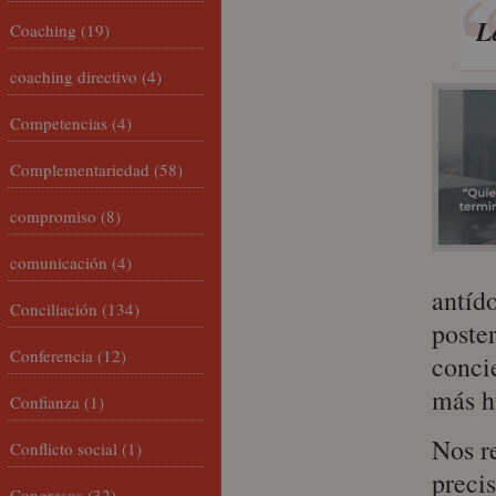
L
Coaching
(19)
coaching directivo
(4)
Competencias
(4)
Complementariedad
(58)
compromiso
(8)
comunicación
(4)
antído
Conciliación
(134)
poste
Conferencia
(12)
conci
más h
Confianza
(1)
Nos r
Conflicto social
(1)
preci
Congresos
(32)