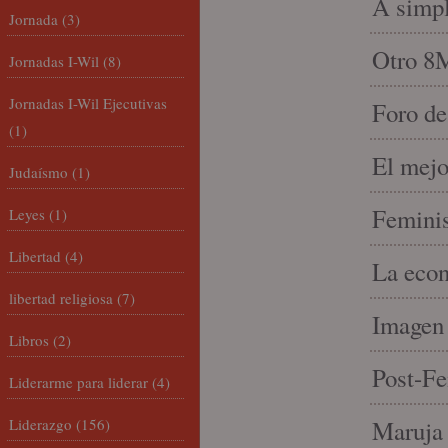
A simpl
Jornada
(3)
Otro 8
Jornadas I-Wil
(8)
Jornadas I-Wil Ejecutivas
Foro de
(1)
El mejo
Judaísmo
(1)
Feminis
Leyes
(1)
Libertad
(4)
La econ
libertad religiosa
(7)
Imagen 
Libros
(2)
Post-Fe
Liderarme para liderar
(4)
Liderazgo
(156)
Maruja 