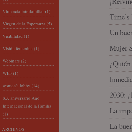
¡Reivin
Violencia intrafamiliar
(1)
Time’s 
Virgen de la Esperanza
(5)
Un buen
Visibilidad
(1)
Mujer S
Visión femenina
(1)
Webinars
(2)
¿Quién 
WEF
(1)
Inmedia
women's lobby
(14)
2030: ¿
XX aniversario Año
Internacional de la Familia
La impo
(1)
La buen
ARCHIVOS