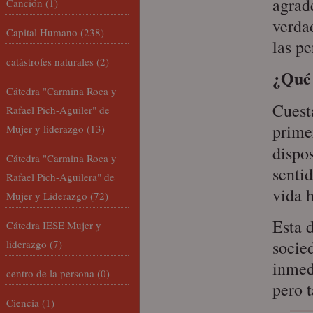
agrade
Canción
(1)
verda
Capital Humano
(238)
las pe
catástrofes naturales
(2)
¿Qué 
Cátedra "Carmina Roca y
Cuest
Rafael Pich-Aguiler" de
prime
Mujer y liderazgo
(13)
dispo
Cátedra "Carmina Roca y
sentid
Rafael Pich-Aguilera" de
vida h
Mujer y Liderazgo
(72)
Esta 
Cátedra IESE Mujer y
socie
liderazgo
(7)
inmed
centro de la persona
(0)
pero 
Ciencia
(1)