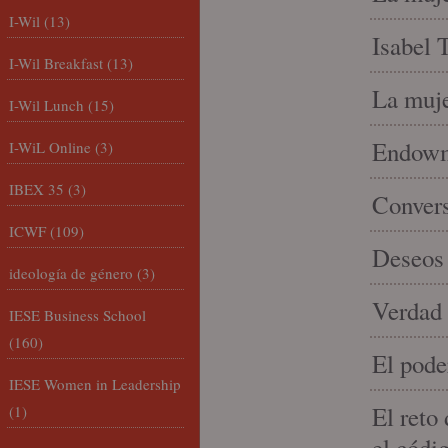
I-Wil
(13)
Isabel 
I-Wil Breakfast
(13)
La muje
I-Wil Lunch
(15)
Endowme
I-WiL Online
(3)
IBEX 35
(3)
Conver
ICWF
(109)
Deseos 
ideología de género
(3)
Verdad 
IESE Business School
(160)
El pode
IESE Women in Leadership
El reto
(1)
el códi