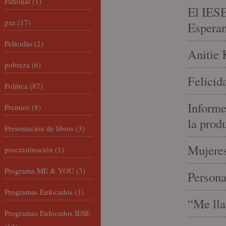
Patronal
(1)
El IESE
paz
(17)
Espera
Películas
(2)
Anitie 
pobreza
(6)
Felicid
Política
(87)
Informe
Premios
(8)
la prod
Presentación de libros
(3)
Mujeres
procrastinación
(1)
Programa ME & YOU
(3)
Person
Programas Enfocados
(1)
“Me lla
Programas Enfocados IESE