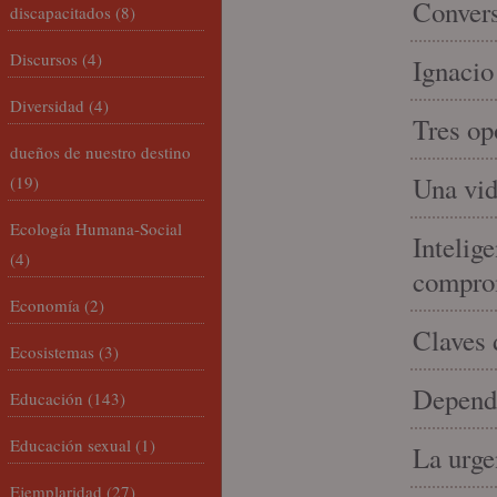
Convers
discapacitados
(8)
Discursos
(4)
Ignacio
Diversidad
(4)
Tres op
dueños de nuestro destino
Una vid
(19)
Ecología Humana-Social
Intelige
(4)
compro
Economía
(2)
Claves 
Ecosistemas
(3)
Depende
Educación
(143)
Educación sexual
(1)
La urge
Ejemplaridad
(27)