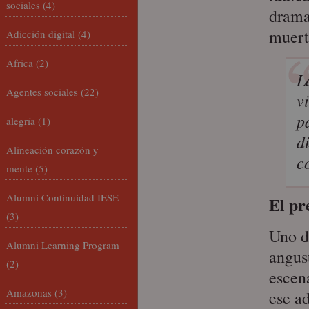
sociales
(4)
drama
muerte
Adicción digital
(4)
Africa
(2)
L
Agentes sociales
(22)
v
p
alegría
(1)
d
Alineación corazón y
c
mente
(5)
Alumni Continuidad IESE
El pr
(3)
Uno de
Alumni Learning Program
angus
(2)
escen
Amazonas
(3)
ese a