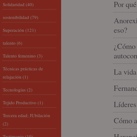
Por qué
Solidaridad
(40)
sostenibilidad
(79)
Anorexi
eso?
Superación
(121)
talento
(6)
¿Cómo m
autocon
Talento femenino
(3)
Técnicas prácticas de
La vida
relajación
(1)
Fernand
Tecnologías
(2)
Líderes
Tejido Productivo
(1)
Tercera edad; JUbilación
Cómo am
(2)
Herenci
Testimonio
(10)