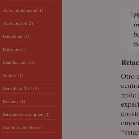
Autoconocimiento
(1)
P
i
Autocontrol
(2)
b
Barcelona
(3)
m
Barreras
(1)
Relac
Beatificación
(2)
Otro d
belleza
(1)
centra
Benedicto XVI
(3)
mide 
Brechas
(4)
experi
const
Búsqueda de empleo
(1)
emoci
Cambio climático
(1)
“esta