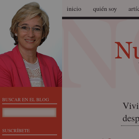
inicio
quién soy
artí
BUSCAR EN EL BLOG
Vivi
desp
SUSCRÍBETE