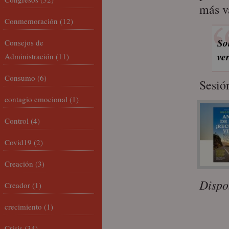
más va
Conmemoración
(12)
So
Consejos de
ve
Administración
(11)
Consumo
(6)
Sesió
contagio emocional
(1)
Control
(4)
Covid19
(2)
Creación
(3)
Dispo
Creador
(1)
crecimiento
(1)
Crisis
(34)