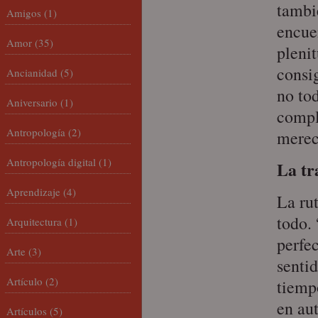
tambi
Amigos
(1)
encuen
Amor
(35)
plenit
consig
Ancianidad
(5)
no to
Aniversario
(1)
compl
Antropología
(2)
merec
Antropología digital
(1)
La tr
Aprendizaje
(4)
La rut
todo.
Arquitectura
(1)
perfec
Arte
(3)
sentid
Artículo
(2)
tiemp
en aut
Artículos
(5)