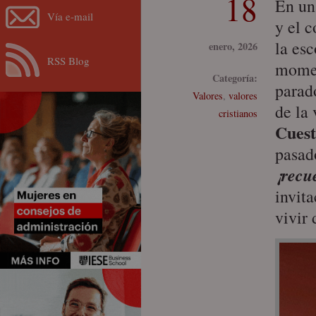
18
En un
Vía e-mail
y el c
la esc
enero, 2026
RSS Blog
momen
Categoría:
parad
Valores
,
valores
de la 
cristianos
Cues
pasad
¡recu
invit
vivir 