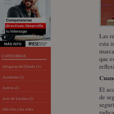
Las r
esta 
marca
CATEGORÍAS
que es
reflex
Abogacía del Estado
(1)
Cuand
Academia
(2)
Activia
(2)
El ac
de se
Acto de Lectura
(2)
segur
adicción a las redes
radica