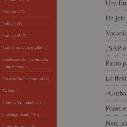
Una Eur
Tiempo
(17)
De jefe
Tolkien
(1)
Vacacio
Trabajo
(148)
¿SAP em
Transformación digital
(1)
Trastornos de la conducta
Pacto p
alimentaria
(1)
La flex
Trayectoria inspiradora
(1)
Twitter
(1)
«Gurba»
Últimas Voluntades
(1)
Poner e
Uncategorized
(170)
Neuroci
Unión Europea
(3)