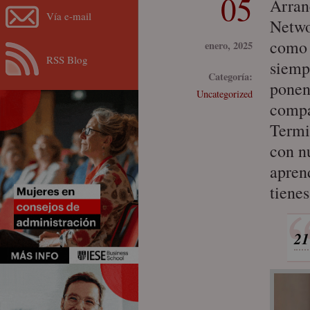
05
Arran
Vía e-mail
Netwo
como 
enero, 2025
RSS Blog
siemp
Categoría:
ponent
Uncategorized
compa
Termi
con n
apren
tienes
21