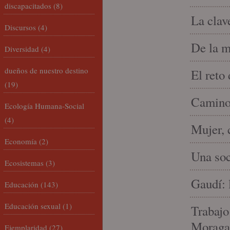
discapacitados
(8)
La clav
Discursos
(4)
De la m
Diversidad
(4)
dueños de nuestro destino
El reto
(19)
Camino 
Ecología Humana-Social
(4)
Mujer, 
Economía
(2)
Una soc
Ecosistemas
(3)
Gaudí: 
Educación
(143)
Educación sexual
(1)
Trabajo
Moraga
Ejemplaridad
(27)