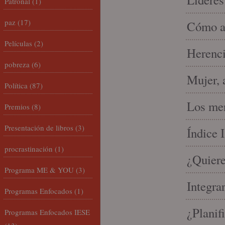
Patronal
(1)
paz
(17)
Cómo am
Películas
(2)
Herenci
pobreza
(6)
Mujer, 
Política
(87)
Los mer
Premios
(8)
Presentación de libros
(3)
Índice 
procrastinación
(1)
¿Quiere
Programa ME & YOU
(3)
Integra
Programas Enfocados
(1)
¿Planif
Programas Enfocados IESE