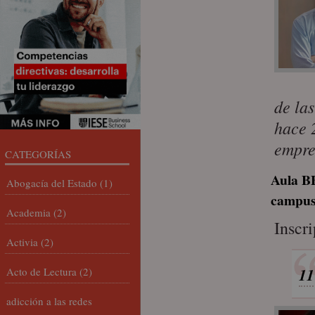
de la
hace 
empre
CATEGORÍAS
Aula B
Abogacía del Estado
(1)
campus
Academia
(2)
Inscr
Activia
(2)
Acto de Lectura
(2)
11
adicción a las redes