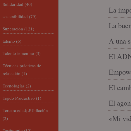
Solidaridad
(40)
La impo
sostenibilidad
(79)
La buen
Superación
(121)
A una s
talento
(6)
Talento femenino
(3)
El ADN 
Técnicas prácticas de
Empowe
relajación
(1)
El camb
Tecnologías
(2)
Tejido Productivo
(1)
El agon
Tercera edad; JUbilación
«Mi vid
(2)
Testimonio
(10)