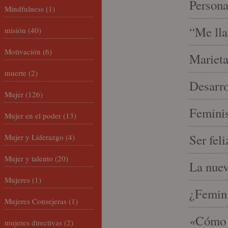
Person
Mindfulness
(1)
“Me lla
misión
(40)
Motivación
(6)
Marieta
muerte
(2)
Desarro
Mujer
(126)
Feminis
Mujer en el poder
(13)
Ser fel
Mujer y Liderazgo
(4)
Mujer y talento
(20)
La nue
Mujeres
(1)
¿Femin
Mujeres Consejeras
(1)
«Cómo h
mujeres directivas
(2)