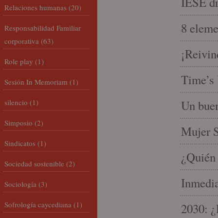
IESE dri
Relaciones humanas
(20)
8 eleme
Responsabilidad Familiar
corporativa
(63)
¡Reivin
Role play
(1)
Time’s 
Sesión In Memoriam
(1)
silencio
(1)
Un buen
Simposio
(2)
Mujer S
Sindicatos
(1)
¿Quién 
Sociedad sostenible
(2)
Inmedia
Sociología
(3)
Sofrología caycediana
(1)
2030: ¿