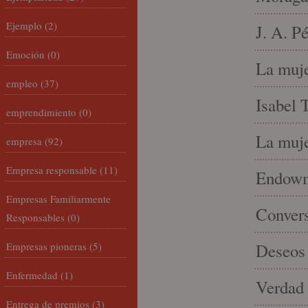
Ejemplo
(2)
J. A. P
Emoción
(0)
La muje
empleo
(37)
Isabel 
emprendimiento
(0)
La muje
empresa
(92)
Empresa responsable
(11)
Endowme
Empresas Familiarmente
Conver
Responsables
(0)
Empresas pioneras
(5)
Deseos 
Enfermedad
(1)
Verdad 
Entrega de premios
(3)