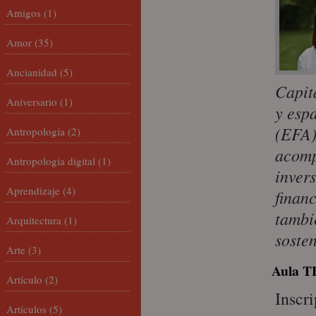
Amigos
(1)
Amor
(35)
Ancianidad
(5)
Capit
Aniversario
(1)
y esp
(EFA)
Antropología
(2)
acomp
Antropología digital
(1)
inver
Aprendizaje
(4)
financ
tambié
Arquitectura
(1)
soste
Arte
(3)
Aula T
Artículo
(2)
Inscr
Artículos
(5)