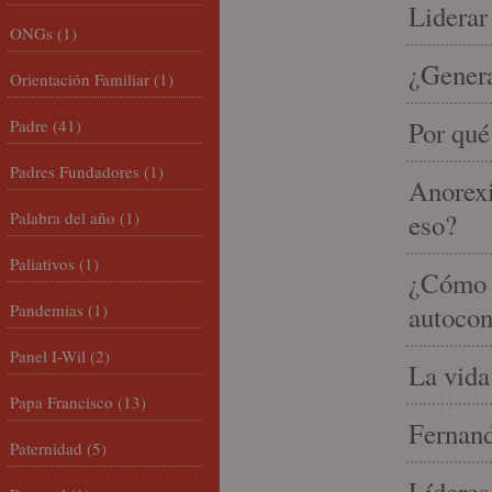
Liderar
ONGs
(1)
¿Gener
Orientación Familiar
(1)
Padre
(41)
Por qué
Padres Fundadores
(1)
Anorexi
Palabra del año
(1)
eso?
Paliativos
(1)
¿Cómo m
Pandemias
(1)
autocon
Panel I-Wil
(2)
La vida
Papa Francisco
(13)
Fernand
Paternidad
(5)
Líderes