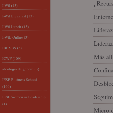
¿Recur
I-Wil
(13)
Entorno
I-Wil Breakfast
(13)
I-Wil Lunch
(15)
Lideraz
I-WiL Online
(3)
Lideraz
IBEX 35
(3)
Más allá
ICWF
(109)
Confin
ideología de género
(3)
IESE Business School
Desbloq
(160)
Seguim
IESE Women in Leadership
(1)
Micro-d