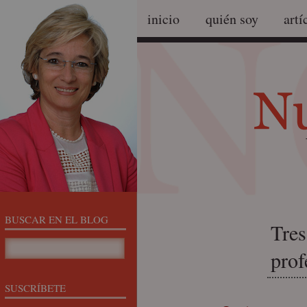
inicio
quién soy
artí
BUSCAR EN EL BLOG
Tres
prof
SUSCRÍBETE