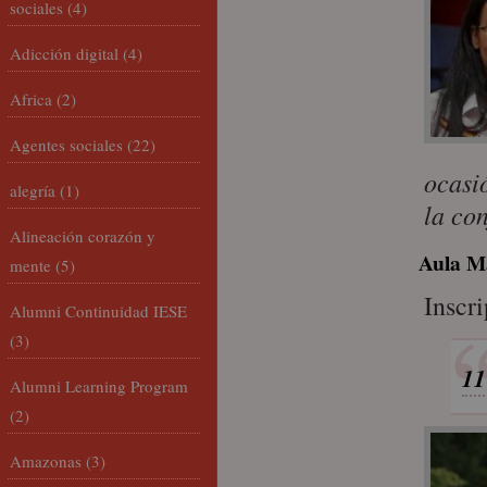
sociales
(4)
Adicción digital
(4)
Africa
(2)
Agentes sociales
(22)
ocasi
alegría
(1)
la co
Alineación corazón y
Aula M
mente
(5)
Inscr
Alumni Continuidad IESE
(3)
11
Alumni Learning Program
(2)
Amazonas
(3)