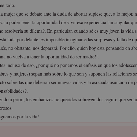
me todo.
na mujer que se debate ante la duda de abortar supiese que, a lo mejor,
va a poder tener la oportunidad de vivir esa experiencia tan singular qu
o resolvería su dilema?. En particular, cuando sé es muy joven la vida 
está toda por delante, es imposible imaginarse las sorpresas y falta de 
ués, no obstante, nos deparará. Por ello, quien hoy está pensando en ab
na no vuelva a tener la oportunidad de ser madre!!.
tes incluso de eso, ¿por qué no ponemos el énfasis en que los adolescen
bres y mujeres) sepan más sobre lo que son y suponen las relaciones se
cto sobre las que deberían ser nuevas vidas y la asociada asunción de p
onsabilidades?.
endo a priori, los embarazos no queridos sobrevenidos seguro que ser
rosos.
guemos por la vida!