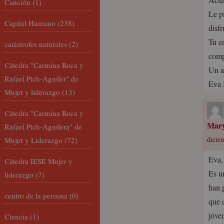
Canción
(1)
Le p
Capital Humano
(238)
disfr
Tu e
catástrofes naturales
(2)
comp
Cátedra "Carmina Roca y
Un a
Rafael Pich-Aguiler" de
Eva 
Mujer y liderazgo
(13)
Cátedra "Carmina Roca y
Mary
Rafael Pich-Aguilera" de
Mujer y Liderazgo
(72)
diciem
Eva,
Cátedra IESE Mujer y
Es u
liderazgo
(7)
han 
centro de la persona
(0)
que 
jóve
Ciencia
(1)