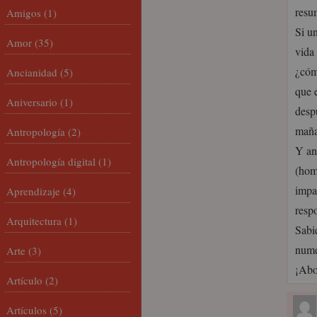
resu
Amigos
(1)
Si u
Amor
(35)
vida 
¿cóm
Ancianidad
(5)
que 
Aniversario
(1)
desp
maña
Antropología
(2)
Y an
Antropología digital
(1)
(hom
impa
Aprendizaje
(4)
resp
Arquitectura
(1)
Sabi
nume
Arte
(3)
¡Abo
Artículo
(2)
Artículos
(5)