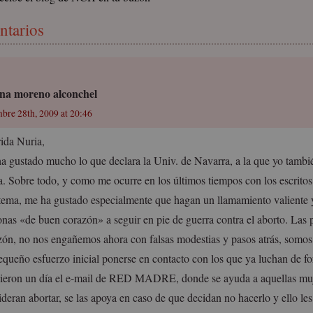
ntarios
tina moreno alconchel
mbre 28th, 2009 at 20:46
ida Nuria,
a gustado mucho lo que declara la Univ. de Navarra, a la que yo tambi
a. Sobre todo, y como me ocurre en los últimos tiempos con los escritos
 tema, me ha gustado especialmente que hagan un llamamiento valiente y
onas «de buen corazón» a seguir en pie de guerra contra el aborto. Las
zón, no nos engañemos ahora con falsas modestias y pasos atrás, somos
equeño esfuerzo inicial ponerse en contacto con los que ya luchan de f
ieron un día el e-mail de RED MADRE, donde se ayuda a aquellas mu
ideran abortar, se las apoya en caso de que decidan no hacerlo y ello le