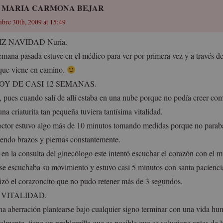
 MARIA CARMONA BEJAR
mbre 30th, 2009 at 15:49
IZ NAVIDAD Nuria.
emana pasada estuve en el médico para ver por primera vez y a través de
 que viene en camino.
OY DE CASI 12 SEMANAS.
, pues cuando salí de allí estaba en una nube porque no podía creer com
na criaturita tan pequeña tuviera tantísima vitalidad.
octor estuvo algo más de 10 minutos tomando medidas porque no parab
endo brazos y piernas constantemente.
 en la consulta del ginecólogo este intentó escuchar el corazón con el
 se escuchaba su movimiento y estuvo casi 5 minutos con santa pacienci
lizó el corazoncito que no pudo retener más de 3 segundos.
a VITALIDAD.
na aberración plantearse bajo cualquier signo terminar con una vida hu
almente, tiene un problemilla que es posible que se solucione antes de 