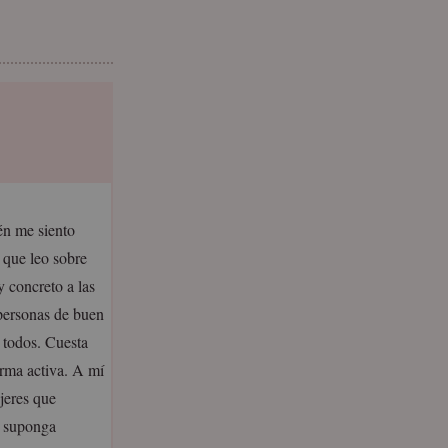
én me siento
 que leo sobre
 concreto a las
 personas de buen
 todos. Cuesta
orma activa. A mí
jeres que
s suponga