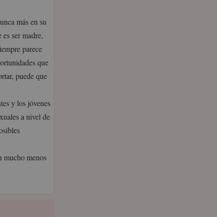
 nunca más en su
e es ser madre,
siempre parece
oportunidades que
ortar, puede que
tes y los jóvenes
xuales a nivel de
osibles
ían mucho menos