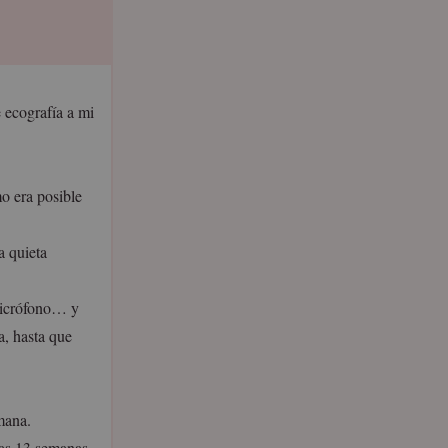
 ecografía a mi
o era posible
a quieta
 micrófono… y
a, hasta que
mana.
las 13 semanas.