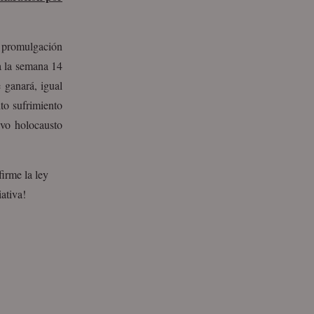
a promulgación
ta la semana 14
 ganará, igual
to sufrimiento
evo holocausto
irme la ley
ativa!