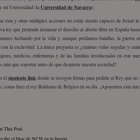
Universidad de Navarra
e mi Universidad (la
).
ue ésta y otras múltiples acciones no están siendo capaces de frenar l
va ley que pretende instaurar el derecho al aborto libre en España has
tamos luchando por la vida y, aunque perdamos batallas, la guerra se
 con la esclavitud. La única pregunta es ¿cuántas vidas segadas y cuán
ujeres, médicos, enfermeras y de las familias involucradas en este nu
 aún que soportar antes de que despierte nuestra sociedad?
siguiente link
to el
donde se recogen firmas para pedirle al Rey que no f
o, como hizo el rey Balduino de Bélgica en su día. ¡Apoyemos esta inici
nt This Post
ecibe el blog de NCH en tu buzón