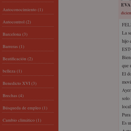
EVA
Autoconocimiento
(1)
dicie
Autocontrol
(2)
FEL
La s
Barcelona
(3)
hijo
Barreras
(1)
EST
Bien
Beatificación
(2)
que u
belleza
(1)
El d
movi
Benedicto XVI
(3)
Ayer
Brechas
(4)
solo
loca
Búsqueda de empleo
(1)
Pur
Cambio climático
(1)
Es u
Actu