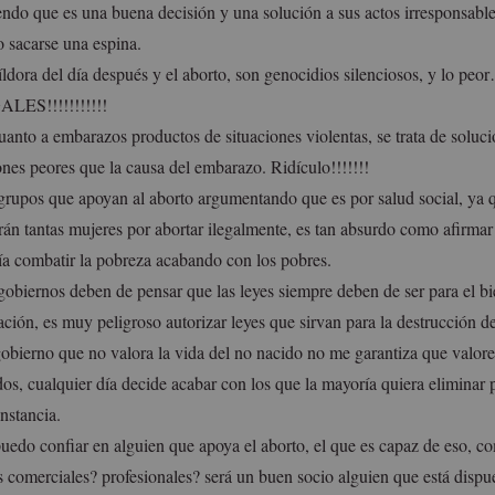
endo que es una buena decisión y una solución a sus actos irresponsable
 sacarse una espina.
íldora del día después y el aborto, son genocidios silenciosos, y 
LES!!!!!!!!!!!
uanto a embarazos productos de situaciones violentas, se trata de soluc
ones peores que la causa del embarazo. Ridículo!!!!!!!
grupos que apoyan al aborto argumentando que es por salud social, ya q
rán tantas mujeres por abortar ilegalmente, es tan absurdo como afirmar
ía combatir la pobreza acabando con los pobres.
gobiernos deben de pensar que las leyes siempre deben de ser para el bi
ación, es muy peligroso autorizar leyes que sirvan para la destrucción d
obierno que no valora la vida del no nacido no me garantiza que valore 
os, cualquier día decide acabar con los que la mayoría quiera eliminar p
nstancia.
uedo confiar en alguien que apoya el aborto, el que es capaz de eso, c
os comerciales? profesionales? será un buen socio alguien que está dispu