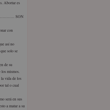
s. Abortar es
lo peor………… SON
ionar con
ue así no
 que solo se
en de su
e los mismos.
la vida de los
or tal o cual
omo será en sus
esto a matar a su