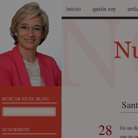
inicio
quién soy
artí
BUSCAR EN EL BLOG
Sant
28
En un dí
SUSCRÍBETE
que no p