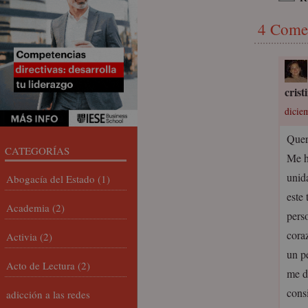
4 Come
cris
dicie
Quer
CATEGORÍAS
Me h
unid
Abogacía del Estado
(1)
este
Academia
(2)
pers
cora
Activia
(2)
un p
Acto de Lectura
(2)
me d
cons
adicción a las redes