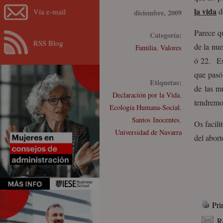
la vida
d
Vía e-mail
diciembre, 2009
Parece q
Categoría:
RSS Blog
de la nue
Familia
,
Valores
ó 22. Es
que pasó
Etiquetas:
de las m
Declaración por la Vida
,
tendremos
Ecología Humana-Social
,
Santos Inocentes
,
Os facili
Universidad de Navarra
del abort
Pri
R