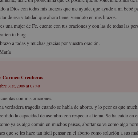
ido a Dios con todas mis fuerzas que me ayude, que ayude a mi bebé p
utar de esa vitalidad que ahora tiene, viéndolo en mis brazos.
res una mujer de Fe, cuento con tus oraciones y con las de todas las pe
arten tu blog.
brazo a todas y muchas gracias por vuestra oración.
María
 Carmen Creuheras
bre 31st, 2009 at 07:40
 cuentas con mis oraciones.
na verdadera tragedia cuando se habla de aborto, y lo peor es que much
perdido la capacidad de asombro con respecto al tema. Se ha caído en es
como ya es algo común en muchos países, abortar se ve como algo no
nes que se les hace tan fácil pensar en el aborto como solución a sus ma