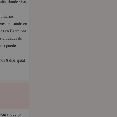
uña, donde vivo,
ntarios,
jeres pensando en
les en Barcelona.
as ciudades de
ón!) puede
os 8 días igual
varra, que lo