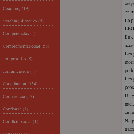
crey
Coaching
(19)
como
La p
coaching directivo
(4)
LEGA
Competencias
(4)
En c
acci
Complementariedad
(58)
Los 
compromiso
(8)
mori
podr
comunicación
(4)
Los 
Conciliación
(134)
pobl
Un g
Conferencia
(12)
nacid
Confianza
(1)
circu
No p
Conflicto social
(1)
trat
Congresos
(32)