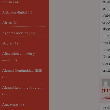
esfu
sociales
(4)
así 
Adicción digital
(4)
PENS
espe
Africa
(2)
abor
Agentes sociales
(22)
Si al
una 
alegría
(1)
pone
Alineación corazón y
Un a
mente
(5)
que 
crist
Alumni Continuidad IESE
(3)
Alumni Learning Program
JUL
(2)
dicie
Amazonas
(3)
«Sab