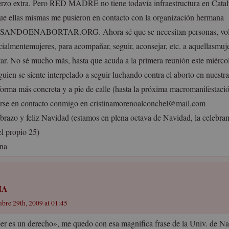
erzo extra. Pero RED MADRE no tiene todavía infraestructura en Catal
que ellas mismas me pusieron en contacto con la organización hermana
ANDOENABORTAR.ORG. Ahora sé que se necesitan personas, volu
cialmentemujeres, para acompañar, seguir, aconsejar, etc. a aquellasmu
tar. No sé mucho más, hasta que acuda a la primera reunión este miérco
guien se siente interpelado a seguir luchando contra el aborto en nuestr
forma más concreta y a pie de calle (hasta la próxima macromanifestaci
rse en contacto conmigo en
cristinamorenoalconchel@mail.com
brazo y feliz Navidad (estamos en plena octava de Navidad, la celebram
el propio 25)
ina
IA
mbre 29th, 2009 at 01:45
er es un derecho», me quedo con esa magnífica frase de la Univ. de Na