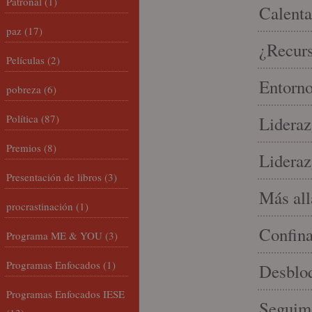
Patronal
(1)
Calenta
paz
(17)
¿Recur
Películas
(2)
Entorno
pobreza
(6)
Política
(87)
Lideraz
Premios
(8)
Lideraz
Presentación de libros
(3)
Más allá
procrastinación
(1)
Confin
Programa ME & YOU
(3)
Programas Enfocados
(1)
Desbloq
Programas Enfocados IESE
Seguim