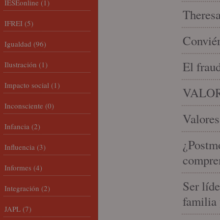
IESEonline
(1)
Theresa 
IFREI
(5)
Conviér
Igualdad
(96)
El frau
Ilustración
(1)
Impacto social
(1)
VALOR
Inconsciente
(0)
Valores
Infancia
(2)
¿Postmo
Influencia
(3)
compren
Informes
(4)
Ser líd
Integración
(2)
familia
JAPL
(7)