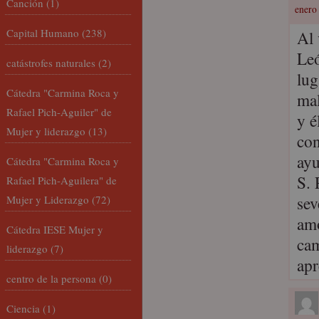
Canción
(1)
enero 
Capital Humano
(238)
Al 
Leó
catástrofes naturales
(2)
lug
Cátedra "Carmina Roca y
mal
Rafael Pich-Aguiler" de
y é
Mujer y liderazgo
(13)
con
ay
Cátedra "Carmina Roca y
S. 
Rafael Pich-Aguilera" de
sev
Mujer y Liderazgo
(72)
amo
Cátedra IESE Mujer y
cam
liderazgo
(7)
apr
centro de la persona
(0)
Ciencia
(1)