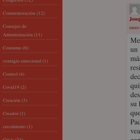
Conmemoración
(12)
Jose
Consejos de
enero 
Administración
(11)
Me 
un 
Consumo
(6)
más
contagio emocional
(1)
res
Control
(4)
dec
qui
Covid19
(2)
des
Creación
(3)
su 
que
Creador
(1)
Pad
crecimiento
(1)
vea
con
Crisis
(34)