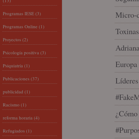
(13)
Micro-d
Programas IESE
(3)
Programas Online
(1)
Toxinas
Proyectos
(2)
Adriana
Psicología positiva
(3)
Europa 
Psiquiatría
(1)
Publicaciones
(37)
Líderes
publicidad
(1)
#FakeM
Racismo
(1)
¿Cómo s
reforma horaria
(4)
#Purpo
Refugiados
(1)