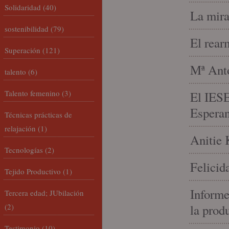
Solidaridad
(40)
La mira
sostenibilidad
(79)
El rear
Superación
(121)
Mª Anto
talento
(6)
Talento femenino
(3)
El IESE
Espera
Técnicas prácticas de
relajación
(1)
Anitie 
Tecnologías
(2)
Felicid
Tejido Productivo
(1)
Informe
Tercera edad; JUbilación
(2)
la prod
Testimonio
(10)