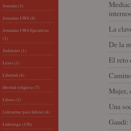
Mediaci
Jornada
(3)
interno
Jornadas I-Wil
(8)
La clav
Jornadas I-Wil Ejecutivas
(1)
De la m
Judaísmo
(1)
El reto
Leyes
(1)
Camino 
Libertad
(4)
libertad religiosa
(7)
Mujer, 
Libros
(2)
Una soc
Liderarme para liderar
(4)
Gaudí: 
Liderazgo
(156)