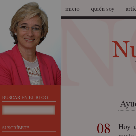
inicio
quién soy
artí
BUSCAR EN EL BLOG
Ayud
08
Hoy q
SUSCRÍBETE
guste.