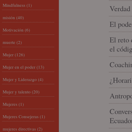
Mindfulness
(1)
Verdad 
misión
(40)
El pode
Motivación
(6)
El reto
muerte
(2)
el códi
Mujer
(126)
Coachin
Mujer en el poder
(13)
¿Horari
Mujer y Liderazgo
(4)
Mujer y talento
(20)
Antropo
Mujeres
(1)
Convers
Mujeres Consejeras
(1)
Ecuado
mujeres directivas
(2)