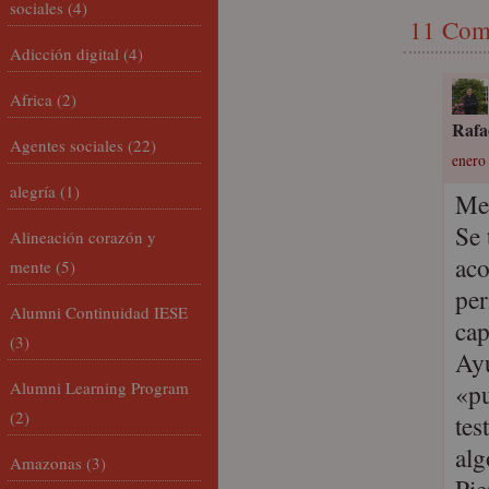
sociales
(4)
11 Com
Adicción digital
(4)
Africa
(2)
Rafa
Agentes sociales
(22)
enero 
alegría
(1)
Me 
Se 
Alineación corazón y
aco
mente
(5)
per
Alumni Continuidad IESE
cap
(3)
Ay
Alumni Learning Program
«pu
(2)
tes
alg
Amazonas
(3)