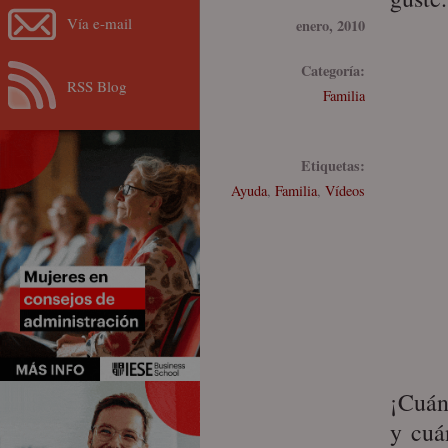
Vía e-mail
enero, 2010
Categoría:
RSS Blog
Familia
Etiquetas:
Ayuda
,
Familia
,
Vídeos
¡Cuán
y cuá