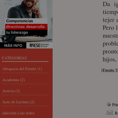
Da i
tiemp
tejer
Pero 
nuest
probl
pront
hijos
CATEGORÍAS
Abogacía del Estado
(1)
Fuente V
[
Academia
(2)
Activia
(2)
Acto de Lectura
(2)
Pri
adicción a las redes
R