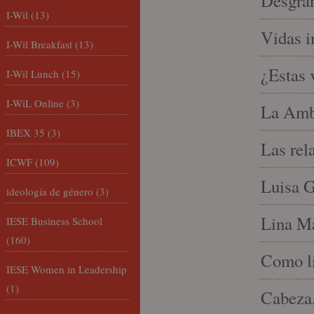
Desgran
I-Wil
(13)
Vidas i
I-Wil Breakfast
(13)
¿Estas 
I-Wil Lunch
(15)
I-WiL Online
(3)
La Amb
IBEX 35
(3)
Las rel
ICWF
(109)
Luisa G
ideología de género
(3)
Lina Ma
IESE Business School
(160)
Como li
IESE Women in Leadership
(1)
Cabeza,