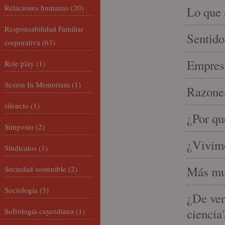
Relaciones humanas
(20)
Lo que 
Responsabilidad Familiar
Sentido
corporativa
(63)
Empresa
Role play
(1)
Sesión In Memoriam
(1)
Razones
silencio
(1)
¿Por qu
Simposio
(2)
¿Vivimo
Sindicatos
(1)
Más mu
Sociedad sostenible
(2)
Sociología
(3)
¿De ver
ciencia
Sofrología caycediana
(1)