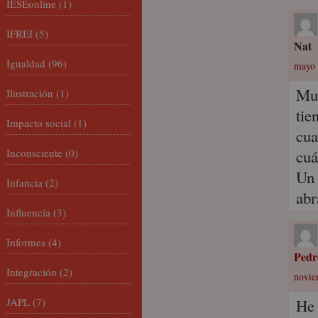
IESEonline
(1)
IFREI
(5)
Nat
Igualdad
(96)
mayo 
Muc
Ilustración
(1)
tie
Impacto social
(1)
cua
Inconsciente
(0)
cuá
Un
Infancia
(2)
abr
Influencia
(3)
Informes
(4)
Pedr
Integración
(2)
novie
JAPL
(7)
He 