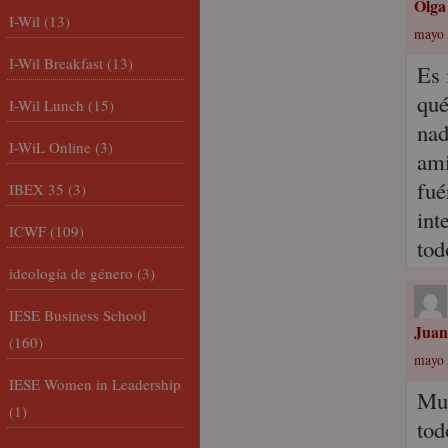
Olga
I-Wil
(13)
mayo 
I-Wil Breakfast
(13)
Es 
qué
I-Wil Lunch
(15)
nad
I-WiL Online
(3)
ami
fué
IBEX 35
(3)
int
ICWF
(109)
tod
ideología de género
(3)
IESE Business School
Juan
(160)
mayo 
IESE Women in Leadership
Muc
(1)
tod