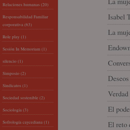
La muje
Relaciones humanas
(20)
Isabel 
Responsabilidad Familiar
corporativa
(63)
La muje
Role play
(1)
Endowme
Sesión In Memoriam
(1)
silencio
(1)
Conver
Simposio
(2)
Deseos 
Sindicatos
(1)
Verdad 
Sociedad sostenible
(2)
El pode
Sociología
(3)
Sofrología caycediana
(1)
El reto