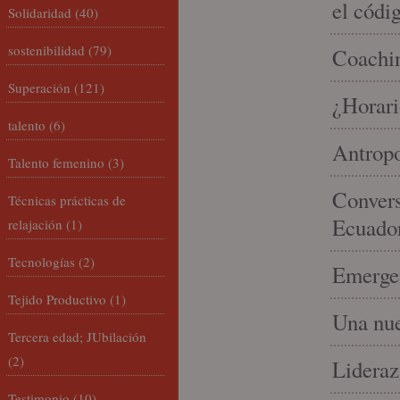
el códi
Solidaridad
(40)
sostenibilidad
(79)
Coachin
Superación
(121)
¿Horari
talento
(6)
Antropo
Talento femenino
(3)
Convers
Técnicas prácticas de
Ecuado
relajación
(1)
Tecnologías
(2)
Emergen
Tejido Productivo
(1)
Una nue
Tercera edad; JUbilación
(2)
Lideraz
Testimonio
(10)