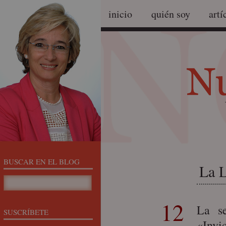
inicio
quién soy
artí
BUSCAR EN EL BLOG
La L
12
La s
SUSCRÍBETE
«Invi