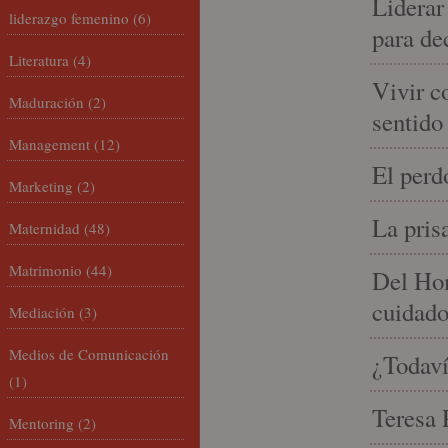
Liderar
liderazgo femenino
(6)
para de
Literatura
(4)
Vivir c
Maduración
(2)
sentido
Management
(12)
El perd
Marketing
(2)
La pris
Maternidad
(48)
Matrimonio
(44)
Del Hom
cuidad
Mediación
(3)
Medios de Comunicación
¿Todaví
(1)
Teresa P
Mentoring
(2)