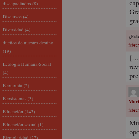
cap
discapacitados
(8)
Gra
Discursos
(4)
gra
Diversidad
(4)
¿Está
dueños de nuestro destino
febrer
(19)
[…]
Ecología Humana-Social
rev
(4)
pre
Economía
(2)
Ecosistemas
(3)
Mari
febrer
Educación
(143)
Muc
Educación sexual
(1)
opo
Ejemplaridad
(27)