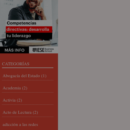
CATEGORÍAS
Abogacía del Estado
(1)
Academia
(2)
Activia
(2)
Acto de Lectura
(2)
adicción a las redes