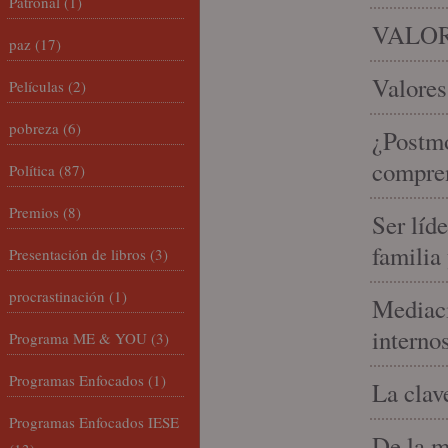
Patronal
(1)
VALOR
paz
(17)
Valores
Películas
(2)
pobreza
(6)
¿Postmo
compren
Política
(87)
Premios
(8)
Ser líd
familia
Presentación de libros
(3)
procrastinación
(1)
Mediaci
interno
Programa ME & YOU
(3)
Programas Enfocados
(1)
La clav
Programas Enfocados IESE
De la m