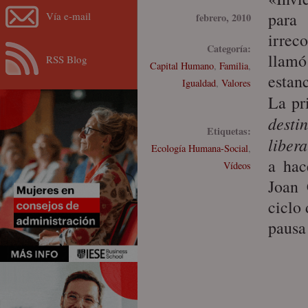
para
Vía e-mail
febrero, 2010
irrec
Categoría:
llamó
RSS Blog
Capital Humano
,
Familia
,
estan
Igualdad
,
Valores
La pr
desti
Etiquetas:
libera
Ecología Humana-Social
,
a hac
Vídeos
Joan 
ciclo
pausa 