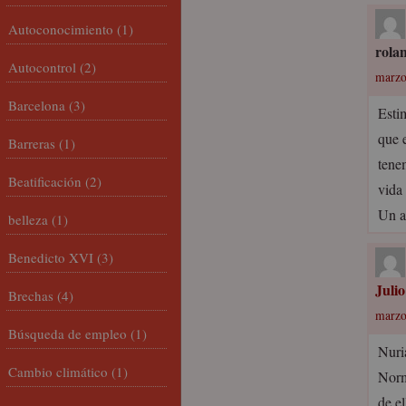
Autoconocimiento
(1)
rola
Autocontrol
(2)
marzo
Barcelona
(3)
Esti
que 
Barreras
(1)
tene
Beatificación
(2)
vida 
Un a
belleza
(1)
Benedicto XVI
(3)
Juli
Brechas
(4)
marzo
Búsqueda de empleo
(1)
Nuri
Cambio climático
(1)
Norm
de e