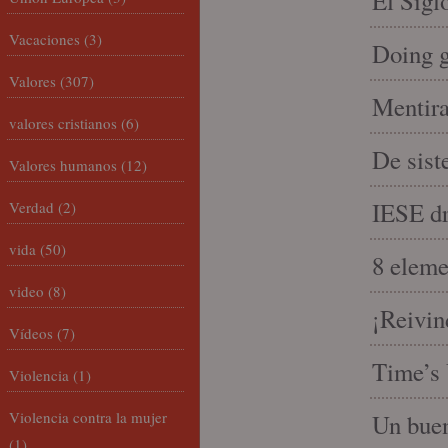
El Sigl
Vacaciones
(3)
Doing 
Valores
(307)
Mentira
valores cristianos
(6)
De sist
Valores humanos
(12)
IESE dri
Verdad
(2)
vida
(50)
8 eleme
video
(8)
¡Reivin
Vídeos
(7)
Time’s 
Violencia
(1)
Violencia contra la mujer
Un buen
(1)