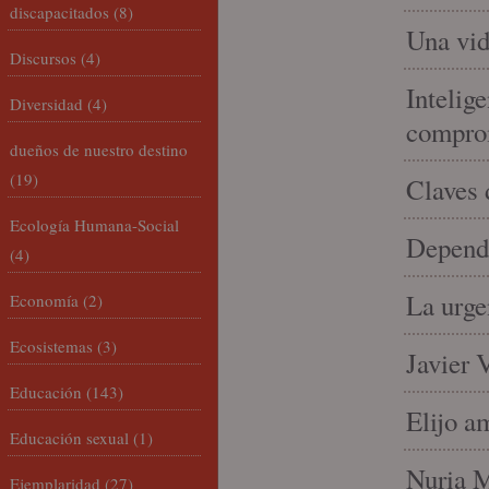
discapacitados
(8)
Una vid
Discursos
(4)
Intelige
Diversidad
(4)
compro
dueños de nuestro destino
(19)
Claves 
Ecología Humana-Social
Depende
(4)
La urge
Economía
(2)
Ecosistemas
(3)
Javier 
Educación
(143)
Elijo a
Educación sexual
(1)
Nuria Mi
Ejemplaridad
(27)