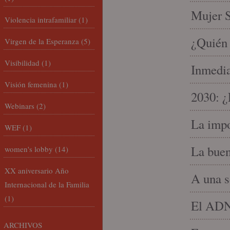
Mujer S
Violencia intrafamiliar
(1)
¿Quién 
Virgen de la Esperanza
(5)
Visibilidad
(1)
Inmedia
Visión femenina
(1)
2030: ¿
Webinars
(2)
La impo
WEF
(1)
La buen
women's lobby
(14)
XX aniversario Año
A una s
Internacional de la Familia
(1)
El ADN 
ARCHIVOS