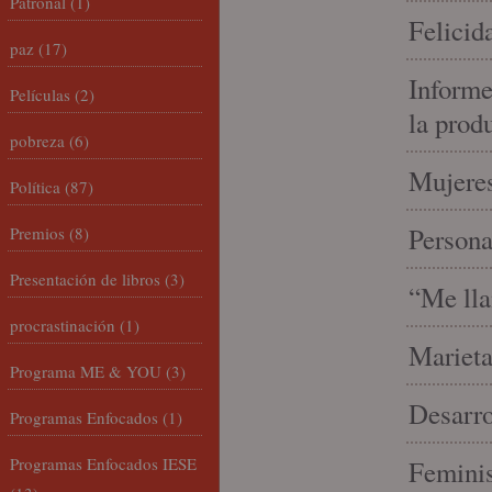
Patronal
(1)
Felicid
paz
(17)
Informe
Películas
(2)
la prod
pobreza
(6)
Mujeres
Política
(87)
Person
Premios
(8)
Presentación de libros
(3)
“Me lla
procrastinación
(1)
Marieta
Programa ME & YOU
(3)
Desarro
Programas Enfocados
(1)
Programas Enfocados IESE
Feminis