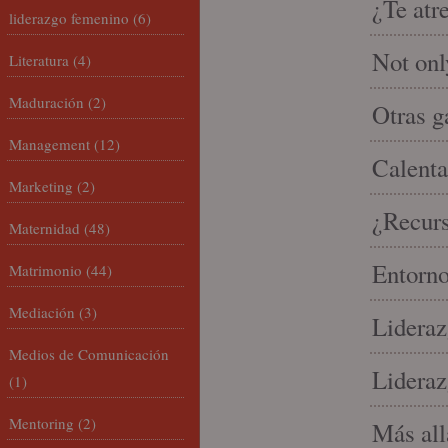
¿Te atr
liderazgo femenino
(6)
Not onl
Literatura
(4)
Maduración
(2)
Otras g
Management
(12)
Calenta
Marketing
(2)
¿Recur
Maternidad
(48)
Entorno
Matrimonio
(44)
Mediación
(3)
Lideraz
Medios de Comunicación
Lideraz
(1)
Mentoring
(2)
Más allá