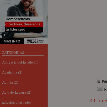
CATEGORÍAS
Abogacía del Estado
(1)
Academia
(2)
Pri
Activia
(2)
R
Acto de Lectura
(2)
8 Come
adicción a las redes