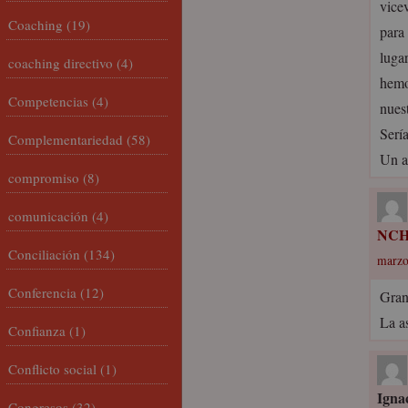
vice
Coaching
(19)
para
luga
coaching directivo
(4)
hemo
Competencias
(4)
nuest
Serí
Complementariedad
(58)
Un a
compromiso
(8)
comunicación
(4)
NC
Conciliación
(134)
marzo
Conferencia
(12)
Gran
La a
Confianza
(1)
Conflicto social
(1)
Igna
Congresos
(32)