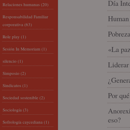
Día Int
Relaciones humanas
(20)
Responsabilidad Familiar
Human 
corporativa
(63)
Pobrez
Role play
(1)
«La paz
Sesión In Memoriam
(1)
silencio
(1)
Liderar
Simposio
(2)
¿Gener
Sindicatos
(1)
Por qué
Sociedad sostenible
(2)
Anorexi
Sociología
(3)
eso?
Sofrología caycediana
(1)