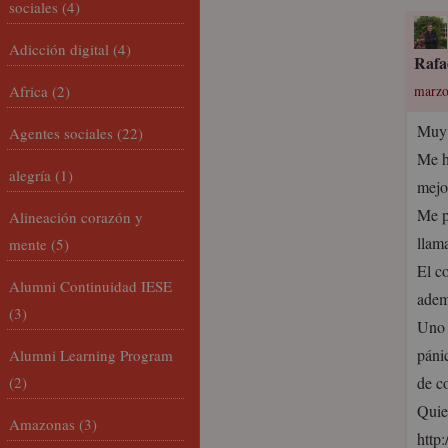
sociales
(4)
Adicción digital
(4)
Rafa
Africa
(2)
marzo
Muy 
Agentes sociales
(22)
Me h
alegría
(1)
mejo
Me p
Alineación corazón y
llam
mente
(5)
El c
Alumni Continuidad IESE
adem
(3)
Uno 
páni
Alumni Learning Program
(2)
de c
Quie
Amazonas
(3)
http