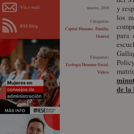
y resp
Vía e-mail
marzo, 2010
los m
Categoría:
compr
RSS Blog
Capital Humano
,
Familia
,
para 
General
escuc
Galla
Etiquetas:
Polic
Ecología Humana-Social
,
matri
Vídeos
minut
de la