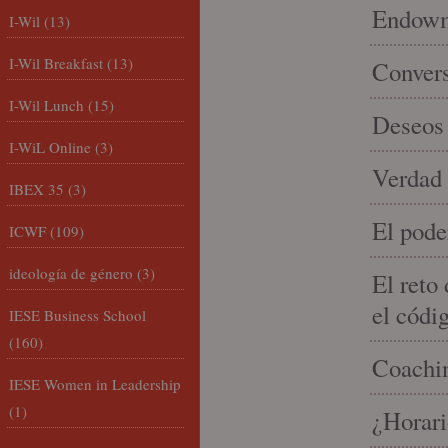
Endowme
I-Wil
(13)
I-Wil Breakfast
(13)
Conver
I-Wil Lunch
(15)
Deseos 
I-WiL Online
(3)
Verdad 
IBEX 35
(3)
El pode
ICWF
(109)
ideología de género
(3)
El reto
el códi
IESE Business School
(160)
Coachin
IESE Women in Leadership
(1)
¿Horari