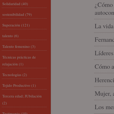
¿Cómo m
Solidaridad
(40)
autocon
sostenibilidad
(79)
La vida
Superación
(121)
talento
(6)
Fernand
Talento femenino
(3)
Líderes
Técnicas prácticas de
relajación
(1)
Cómo am
Tecnologías
(2)
Herenci
Tejido Productivo
(1)
Mujer, 
Tercera edad; JUbilación
(2)
Los mer
Testimonio
(10)