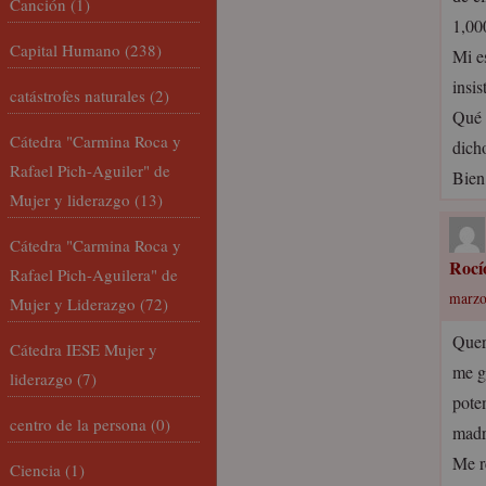
Canción
(1)
1,00
Capital Humano
(238)
Mi e
insi
catástrofes naturales
(2)
Qué f
Cátedra "Carmina Roca y
dich
Rafael Pich-Aguiler" de
Bien
Mujer y liderazgo
(13)
Cátedra "Carmina Roca y
Rocí
Rafael Pich-Aguilera" de
marzo
Mujer y Liderazgo
(72)
Quer
Cátedra IESE Mujer y
me gu
liderazgo
(7)
pote
centro de la persona
(0)
madr
Me r
Ciencia
(1)