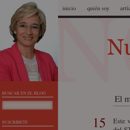
inicio
quién soy
artí
BUSCAR EN EL BLOG
El m
15
Este 
SUSCRÍBETE
del S