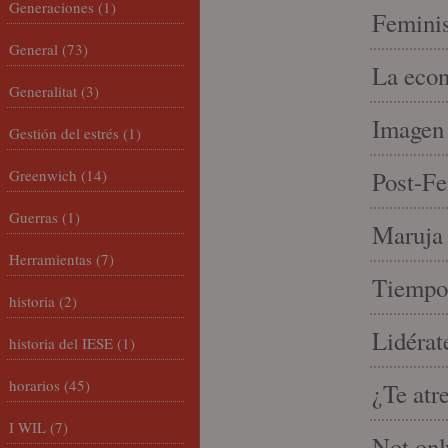
Generaciones
(1)
Feminis
General
(73)
La econ
Generalitat
(3)
Imagen 
Gestión del estrés
(1)
Greenwich
(14)
Post-Fe
Guerras
(1)
Maruja 
Herramientas
(7)
Tiempo 
historia
(2)
Lidérat
historia del IESE
(1)
horarios
(45)
¿Te atr
I WIL
(7)
Not onl