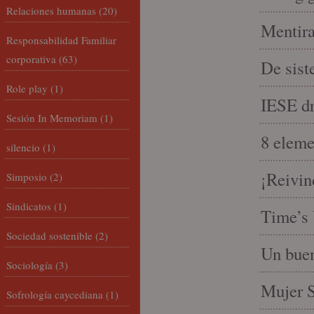
Relaciones humanas
(20)
Mentira
Responsabilidad Familiar
corporativa
(63)
De sist
Role play
(1)
IESE dri
Sesión In Memoriam
(1)
8 eleme
silencio
(1)
¡Reivin
Simposio
(2)
Sindicatos
(1)
Time’s 
Sociedad sostenible
(2)
Un buen
Sociología
(3)
Mujer S
Sofrología caycediana
(1)