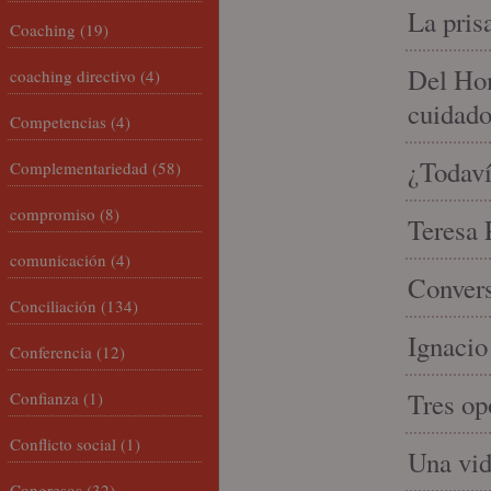
La pris
Coaching
(19)
Del Hom
coaching directivo
(4)
cuidad
Competencias
(4)
¿Todaví
Complementariedad
(58)
compromiso
(8)
Teresa P
comunicación
(4)
Convers
Conciliación
(134)
Ignacio
Conferencia
(12)
Tres op
Confianza
(1)
Conflicto social
(1)
Una vid
Congresos
(32)