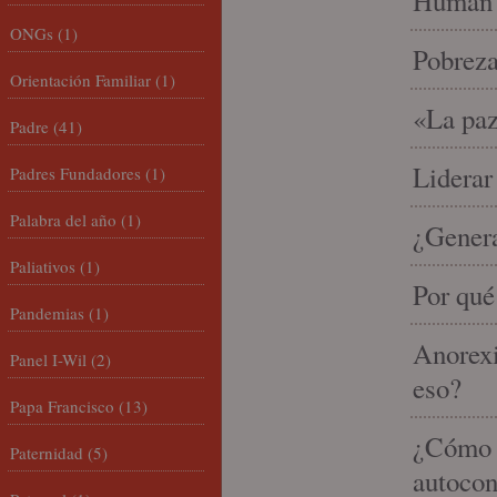
Human 
ONGs
(1)
Pobrez
Orientación Familiar
(1)
«La paz
Padre
(41)
Liderar
Padres Fundadores
(1)
Palabra del año
(1)
¿Gener
Paliativos
(1)
Por qué
Pandemias
(1)
Anorexi
Panel I-Wil
(2)
eso?
Papa Francisco
(13)
¿Cómo m
Paternidad
(5)
autocon