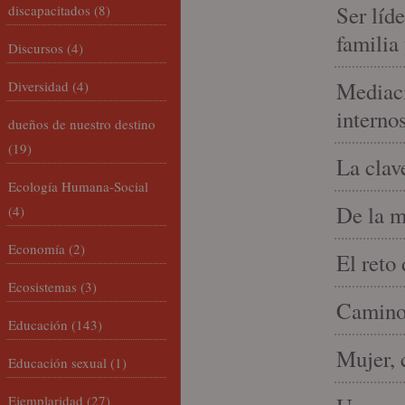
Ser líd
discapacitados
(8)
familia
Discursos
(4)
Mediaci
Diversidad
(4)
interno
dueños de nuestro destino
(19)
La clav
Ecología Humana-Social
De la m
(4)
Economía
(2)
El reto
Ecosistemas
(3)
Camino 
Educación
(143)
Mujer, 
Educación sexual
(1)
Ejemplaridad
(27)