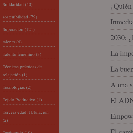
¿Quién 
Solidaridad
(40)
sostenibilidad
(79)
Inmedia
Superación
(121)
2030: ¿
talento
(6)
La impo
Talento femenino
(3)
Técnicas prácticas de
La buen
relajación
(1)
A una s
Tecnologías
(2)
El ADN 
Tejido Productivo
(1)
Tercera edad; JUbilación
Empowe
(2)
El camb
Testimonio
(10)