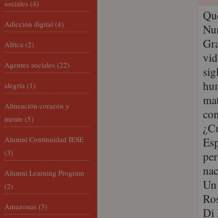
sociales
(4)
Qu
Adicción digital
(4)
Nur
Gra
Africa
(2)
vid
Agentes sociales
(22)
sig
hum
alegría
(1)
mat
Alineación corazón y
con
mente
(5)
¿Cu
Alumni Continuidad IESE
Esp
(3)
per
na
Alumni Learning Program
Un 
(2)
Ro
Amazonas
(3)
Di