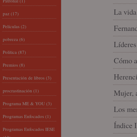
Patronal
(1)
La vida
paz
(17)
Fernand
Películas
(2)
pobreza
(6)
Líderes
Política
(87)
Cómo am
Premios
(8)
Herenci
Presentación de libros
(3)
procrastinación
(1)
Mujer, 
Programa ME & YOU
(3)
Los mer
Programas Enfocados
(1)
Índice 
Programas Enfocados IESE