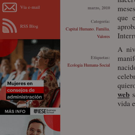
meses
Vía e-mail
marzo, 2010
que e
Categoría:
aprob
RSS Blog
Capital Humano
,
Familia
,
Inter
Valores
A niv
manif
Etiquetas:
Ecología Humana-Social
naci
celeb
quier
web
s
vida e