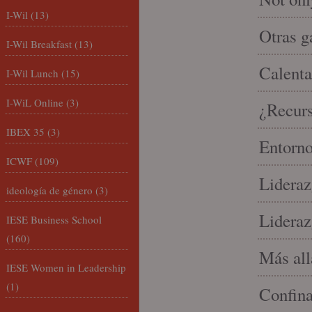
I-Wil
(13)
Otras g
I-Wil Breakfast
(13)
Calenta
I-Wil Lunch
(15)
I-WiL Online
(3)
¿Recur
IBEX 35
(3)
Entorno
ICWF
(109)
Lideraz
ideología de género
(3)
Lideraz
IESE Business School
(160)
Más allá
IESE Women in Leadership
(1)
Confin