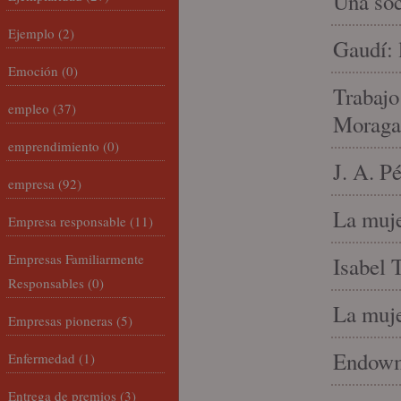
Una soc
Ejemplo
(2)
Gaudí: 
Emoción
(0)
Trabajo
empleo
(37)
Moraga
emprendimiento
(0)
J. A. P
empresa
(92)
La muje
Empresa responsable
(11)
Empresas Familiarmente
Isabel 
Responsables
(0)
La muje
Empresas pioneras
(5)
Endowme
Enfermedad
(1)
Entrega de premios
(3)