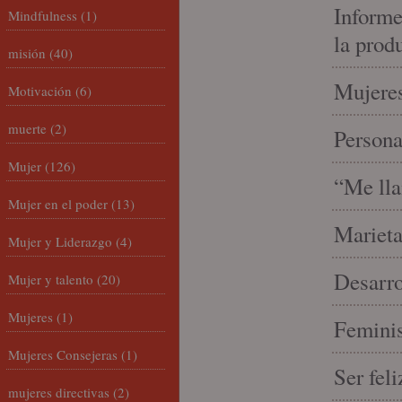
Informe
Mindfulness
(1)
la prod
misión
(40)
Mujeres
Motivación
(6)
muerte
(2)
Person
Mujer
(126)
“Me lla
Mujer en el poder
(13)
Marieta
Mujer y Liderazgo
(4)
Desarro
Mujer y talento
(20)
Mujeres
(1)
Feminis
Mujeres Consejeras
(1)
Ser fel
mujeres directivas
(2)