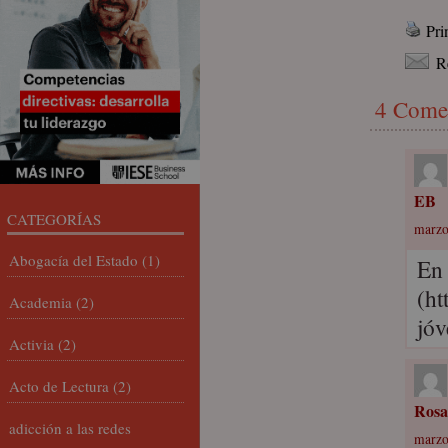
Pri
R
4 Come
EB
CATEGORÍAS
marzo
Abogacía del Estado
(1)
En 
(
ht
Academia
(2)
jóv
Activia
(2)
Acto de Lectura
(2)
Rosa
adicción a las redes
marzo