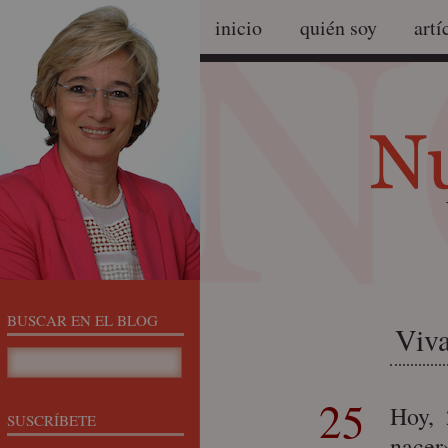
inicio
quién soy
artí
BUSCAR EN EL BLOG
Viva
25
Hoy, 
SUSCRÍBETE
nacer