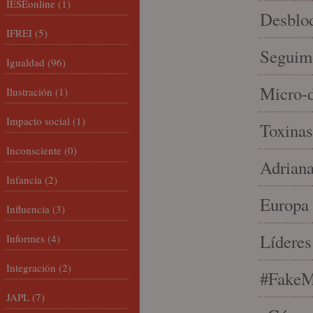
IESEonline
(1)
Desbloq
IFREI
(5)
Seguim
Igualdad
(96)
Micro-d
Ilustración
(1)
Impacto social
(1)
Toxinas
Inconsciente
(0)
Adriana
Infancia
(2)
Europa 
Influencia
(3)
Líderes
Informes
(4)
Integración
(2)
#FakeM
JAPL
(7)