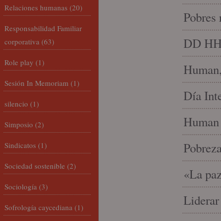
Relaciones humanas
(20)
Pobres 
Responsabilidad Familiar
DD HH, 
corporativa
(63)
Role play
(1)
Human, 
Sesión In Memoriam
(1)
Día Int
silencio
(1)
Human 
Simposio
(2)
Pobrez
Sindicatos
(1)
Sociedad sostenible
(2)
«La paz
Sociología
(3)
Liderar
Sofrología caycediana
(1)