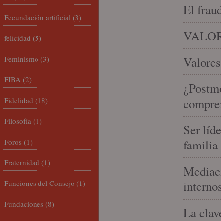
El frau
Fecundación artificial
(3)
VALOR
felicidad
(5)
Feminismo
(3)
Valores
FIBA
(2)
¿Postmo
Fidelidad
(18)
compren
Filosofía
(1)
Ser líd
Foros
(1)
familia
Fraternidad
(1)
Mediaci
Funciones del Consejo
(1)
interno
Fundaciones
(8)
La clav