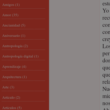
est
Amigos
(1)
Yo 
Amor
(35)
rec
com
Ancianidad
(5)
con
Aniversario
(1)
cre
Los
Antropología
(2)
per
Antropología digital
(1)
don
que
Aprendizaje
(4)
que
Arquitectura
(1)
rel
Arte
(3)
Nue
mie
Artículo
(2)
nos
Artículos
(5)