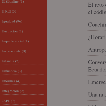
IESEonline
(1)
El reto
el códi
IFREI
(5)
Igualdad
(96)
Coachin
Ilustración
(1)
¿Horari
Impacto social
(1)
Antropo
Inconsciente
(0)
Convers
Infancia
(2)
Ecuado
Influencia
(3)
Emergen
Informes
(4)
Integración
(2)
Una nue
JAPL
(7)