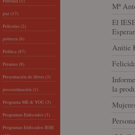
Patronal
(1)
Mª Anto
paz
(17)
El IESE
Películas
(2)
Espera
pobreza
(6)
Anitie 
Política
(87)
Felicid
Premios
(8)
Presentación de libros
(3)
Informe
la prod
procrastinación
(1)
Programa ME & YOU
(3)
Mujeres
Programas Enfocados
(1)
Person
Programas Enfocados IESE