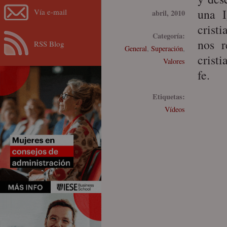
una I
Vía e-mail
abril, 2010
crist
Categoría:
nos r
RSS Blog
General
,
Superación
,
crist
Valores
fe.
Etiquetas:
Vídeos