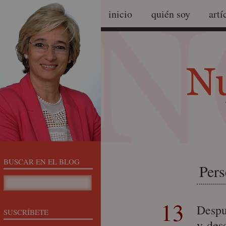
inicio
quién soy
artí
BUSCAR EN EL BLOG
Pers
13
Despu
SUSCRÍBETE
y des