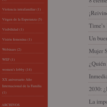
8 eleme
Violencia intrafamiliar
(1)
¡Reivin
Virgen de la Esperanza
(5)
Time’s 
Visibilidad
(1)
Un buen
Visión femenina
(1)
Webinars
(2)
Mujer S
WEF
(1)
¿Quién 
women's lobby
(14)
Inmedia
XX aniversario Año
Internacional de la Familia
2030: ¿
(1)
La impo
ARCHIVOS