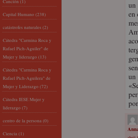
Canción
(1)
un 
en 
Capital Humano
(238)
mes
catástrofes naturales
(2)
Ame
aco
Cátedra "Carmina Roca y
ter
Rafael Pich-Aguiler" de
Mujer y liderazgo
(13)
gen
sen
Cátedra "Carmina Roca y
un 
Rafael Pich-Aguilera" de
«Se
Mujer y Liderazgo
(72)
per
Cátedra IESE Mujer y
por
liderazgo
(7)
centro de la persona
(0)
Anna
Ciencia
(1)
abril 