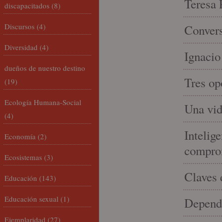
Teresa P
discapacitados
(8)
Discursos
(4)
Convers
Diversidad
(4)
Ignacio
dueños de nuestro destino
Tres op
(19)
Ecología Humana-Social
Una vid
(4)
Intelige
Economía
(2)
compro
Ecosistemas
(3)
Claves 
Educación
(143)
Educación sexual
(1)
Depende
Ejemplaridad
(27)