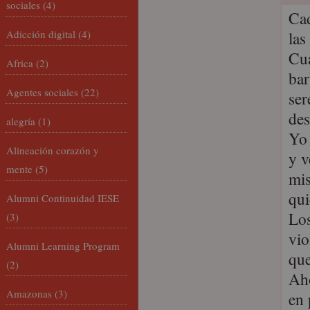
sociales
(4)
Cad
Adicción digital
(4)
las
Cua
Africa
(2)
bar
Agentes sociales
(22)
ser
des
alegría
(1)
Yo 
Alineación corazón y
y v
mente
(5)
mis
qui
Alumni Continuidad IESE
Los
(3)
vio
Alumni Learning Program
que
(2)
Aho
Amazonas
(3)
en 