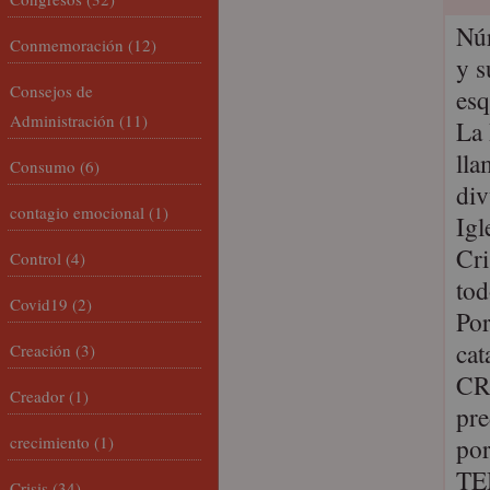
Núr
Conmemoración
(12)
y s
Consejos de
es
Administración
(11)
La 
lla
Consumo
(6)
div
contagio emocional
(1)
Igl
Cri
Control
(4)
tod
Covid19
(2)
Por
cat
Creación
(3)
CRI
Creador
(1)
pre
crecimiento
(1)
por
TE
Crisis
(34)