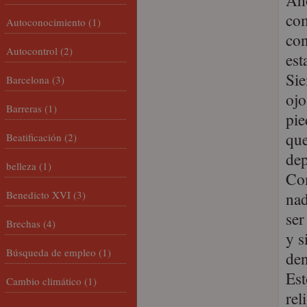
Aho
com
Autoconocimiento
(1)
con
Autocontrol
(2)
est
Sie
Barcelona
(3)
ojo
Barreras
(1)
pie
que
Beatificación
(2)
dep
belleza
(1)
Com
Benedicto XVI
(3)
nad
ser
Brechas
(4)
y s
Búsqueda de empleo
(1)
den
Est
Cambio climático
(1)
rel