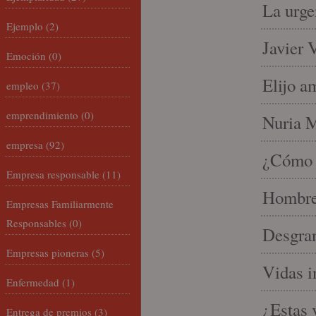
La urge
Ejemplo
(2)
Javier 
Emoción
(0)
Elijo a
empleo
(37)
emprendimiento
(0)
Nuria Mi
empresa
(92)
¿Cómo l
Empresa responsable
(11)
Hombre 
Empresas Familiarmente
Responsables
(0)
Desgran
Empresas pioneras
(5)
Vidas i
Enfermedad
(1)
¿Estas 
Entrega de premios
(3)