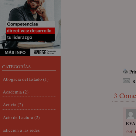
CATEGORÍAS
Pri
Abogacía del Estado
(1)
R
Academia
(2)
3 Come
Activia
(2)
Acto de Lectura
(2)
EVA
adicción a las redes
abril 