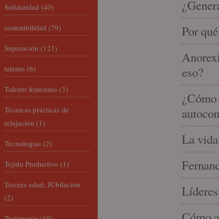
¿Gener
Solidaridad
(40)
sostenibilidad
(79)
Por qué
Superación
(121)
Anorexi
talento
(6)
eso?
Talento femenino
(3)
¿Cómo m
Técnicas prácticas de
autocon
relajación
(1)
La vida
Tecnologías
(2)
Fernand
Tejido Productivo
(1)
Tercera edad; JUbilación
Líderes
(2)
Cómo am
Testimonio
(10)