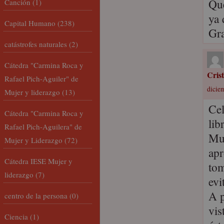
Que
Canción
(1)
ya 
Capital Humano
(238)
Gra
catástrofes naturales
(2)
Cátedra "Carmina Roca y
Cris
Rafael Pich-Aguiler" de
dicie
Mujer y liderazgo
(13)
Cel
Cátedra "Carmina Roca y
lib
Rafael Pich-Aguilera" de
Muy
Mujer y Liderazgo
(72)
apr
Cátedra IESE Mujer y
tom
liderazgo
(7)
evi
A p
centro de la persona
(0)
vis
Ciencia
(1)