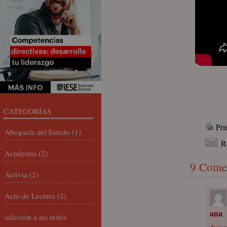
CATEGORÍAS
Pri
Abogacía del Estado
(1)
R
Academia
(2)
9 Come
Activia
(2)
Acto de Lectura
(2)
ana
adicción a las redes