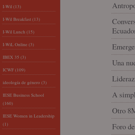
Antropo
I-Wil
(13)
I-Wil Breakfast
(13)
Convers
Ecuado
I-Wil Lunch
(15)
I-WiL Online
(3)
Emergen
IBEX 35
(3)
Una nue
ICWF
(109)
Lideraz
ideología de género
(3)
A simpl
IESE Business School
(160)
Otro 8
IESE Women in Leadership
(1)
Foro de