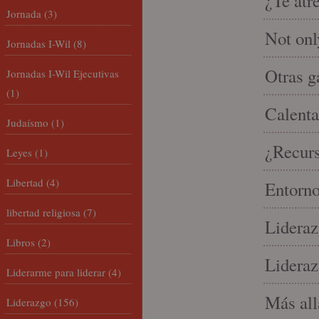
¿Te atr
Jornada
(3)
Not onl
Jornadas I-Wil
(8)
Otras g
Jornadas I-Wil Ejecutivas
(1)
Calenta
Judaísmo
(1)
¿Recur
Leyes
(1)
Libertad
(4)
Entorno
libertad religiosa
(7)
Lideraz
Libros
(2)
Lideraz
Liderarme para liderar
(4)
Más allá
Liderazgo
(156)