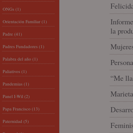
Felicid
ONGs
(1)
Informe
Orientación Familiar
(1)
la prod
Padre
(41)
Mujeres
Padres Fundadores
(1)
Palabra del año
(1)
Person
Paliativos
(1)
“Me lla
Pandemias
(1)
Marieta
Panel I-Wil
(2)
Desarro
Papa Francisco
(13)
Paternidad
(5)
Feminis