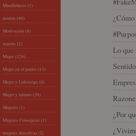
#FakeM
Mindfulness
(1)
¿Cómo s
misión
(40)
Motivación
(6)
#Purpo
muerte
(2)
Lo que 
Mujer
(126)
Sentido
Mujer en el poder
(13)
Empresa
Mujer y Liderazgo
(4)
Mujer y talento
(20)
Razones
Mujeres
(1)
¿Por qu
Mujeres Consejeras
(1)
¿Vivimo
mujeres directivas
(2)