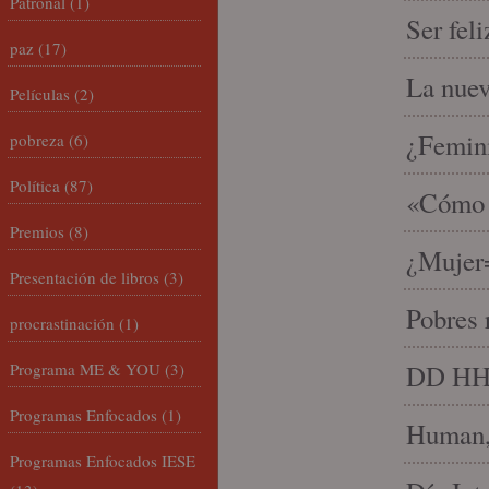
Patronal
(1)
Ser fel
paz
(17)
La nue
Películas
(2)
¿Femin
pobreza
(6)
Política
(87)
«Cómo h
Premios
(8)
¿Mujer
Presentación de libros
(3)
Pobres 
procrastinación
(1)
Programa ME & YOU
(3)
DD HH, 
Programas Enfocados
(1)
Human, 
Programas Enfocados IESE