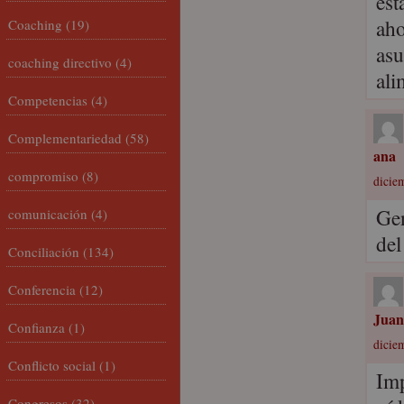
ést
aho
Coaching
(19)
asu
coaching directivo
(4)
al
Competencias
(4)
Complementariedad
(58)
ana
compromiso
(8)
dicie
Gen
comunicación
(4)
del
Conciliación
(134)
Conferencia
(12)
Juan
Confianza
(1)
dicie
Conflicto social
(1)
Imp
Congresos
(32)