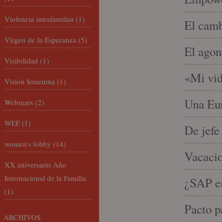
Violencia intrafamiliar
(1)
El camb
Virgen de la Esperanza
(5)
El agon
Visibilidad
(1)
«Mi vid
Visión femenina
(1)
Una Eur
Webinars
(2)
WEF
(1)
De jefe
women's lobby
(14)
Vacacio
XX aniversario Año
Internacional de la Familia
¿SAP em
(1)
Pacto p
ARCHIVOS