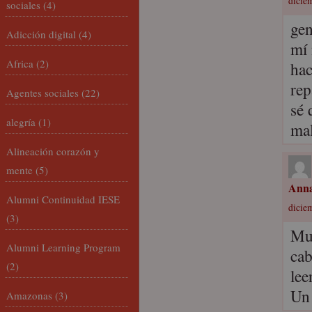
dicie
sociales
(4)
gen
Adicción digital
(4)
mí 
Africa
(2)
hac
rep
Agentes sociales
(22)
sé 
alegría
(1)
mal
Alineación corazón y
mente
(5)
Anna
Alumni Continuidad IESE
dicie
(3)
Muc
Alumni Learning Program
cab
(2)
lee
Un
Amazonas
(3)