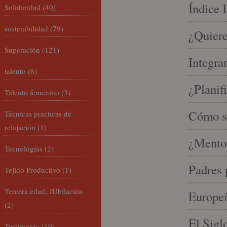
Índice 
Solidaridad
(40)
sostenibilidad
(79)
¿Quiere
Superación
(121)
Integra
talento
(6)
¿Planif
Talento femenino
(3)
Cómo se
Técnicas prácticas de
relajación
(1)
¿Mento
Tecnologías
(2)
Padres 
Tejido Productivo
(1)
Tercera edad; JUbilación
Europeí
(2)
El Sigl
Testimonio
(10)