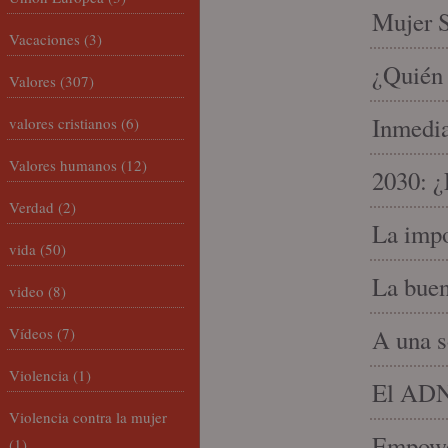
Mujer S
Vacaciones
(3)
¿Quién 
Valores
(307)
Inmedia
valores cristianos
(6)
Valores humanos
(12)
2030: ¿
Verdad
(2)
La impo
vida
(50)
La buen
video
(8)
Vídeos
(7)
A una s
Violencia
(1)
El ADN 
Violencia contra la mujer
Empowe
(1)