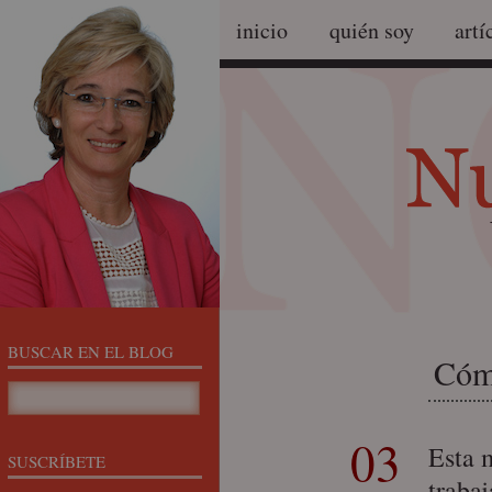
inicio
quién soy
artí
BUSCAR EN EL BLOG
Cóm
03
Esta 
SUSCRÍBETE
trabaj