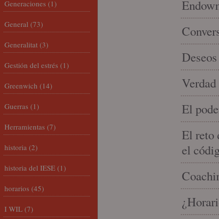
Endowme
Generaciones
(1)
General
(73)
Conver
Generalitat
(3)
Deseos 
Gestión del estrés
(1)
Verdad 
Greenwich
(14)
El pode
Guerras
(1)
Herramientas
(7)
El reto
el códi
historia
(2)
historia del IESE
(1)
Coachin
horarios
(45)
¿Horari
I WIL
(7)