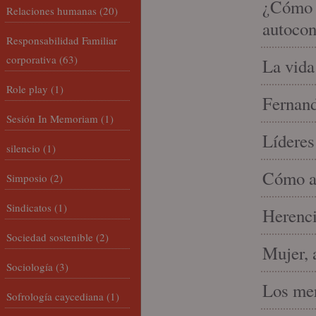
¿Cómo m
Relaciones humanas
(20)
autocon
Responsabilidad Familiar
corporativa
(63)
La vida
Role play
(1)
Fernand
Sesión In Memoriam
(1)
Líderes
silencio
(1)
Cómo am
Simposio
(2)
Sindicatos
(1)
Herenci
Sociedad sostenible
(2)
Mujer, 
Sociología
(3)
Los mer
Sofrología caycediana
(1)