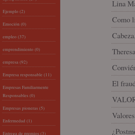
Lina Ma
Ejemplo
(2)
Como li
Emoción
(0)
Cabeza,
empleo
(37)
emprendimiento
(0)
Theresa 
empresa
(92)
Conviér
Empresa responsable
(11)
El frau
Empresas Familiarmente
Responsables
(0)
VALOR
Empresas pioneras
(5)
Valores
Enfermedad
(1)
¿Postmo
Entrega de premios
(3)