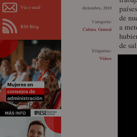
paíse
Vía e-mail
diciembre, 2010
de nu
Categoría:
a met
RSS Blog
Cultura
,
General
hubier
de sal
Etiquetas:
Vídeos