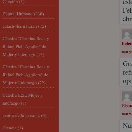
est
Canción
(1)
Fel
Capital Humano
(238)
abr
catástrofes naturales
(2)
Cátedra "Carmina Roca y
hele
Rafael Pich-Aguiler" de
marzo
Mujer y liderazgo
(13)
Gra
Cátedra "Carmina Roca y
ref
Rafael Pich-Aguilera" de
opi
Mujer y Liderazgo
(72)
Cátedra IESE Mujer y
liderazgo
(7)
Elen
marzo
centro de la persona
(0)
Nur
Ciencia
(1)