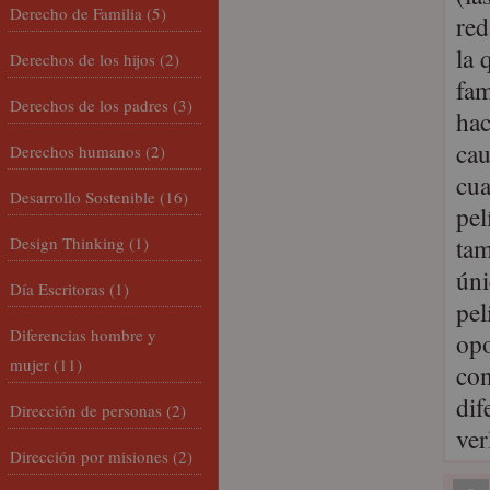
Derecho de Familia
(5)
red
la 
Derechos de los hijos
(2)
fam
Derechos de los padres
(3)
hac
cau
Derechos humanos
(2)
cua
Desarrollo Sostenible
(16)
pel
tam
Design Thinking
(1)
úni
Día Escritoras
(1)
pel
Diferencias hombre y
opo
mujer
(11)
con
dif
Dirección de personas
(2)
ve
Dirección por misiones
(2)