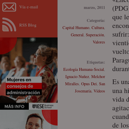
(PDG 
Vía e-mail
marzo, 2011
que l
Categoría:
encon
RSS Blog
Capital Humano
,
Cultura
,
sufrir
General
,
Superación
,
vient
Valores
vuelto
Parag
Etiquetas:
durant
Ecología Humana-Social
,
Ignacio Nuñez
,
Melchor
Es un
Miralles
,
Opus Dei
,
San
una h
Josemaría
,
Vídeos
vida 
agita
cuando
de lo