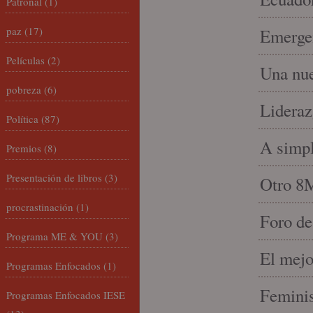
Patronal
(1)
paz
(17)
Emergen
Películas
(2)
Una nue
pobreza
(6)
Lideraz
Política
(87)
A simpl
Premios
(8)
Presentación de libros
(3)
Otro 8
procrastinación
(1)
Foro de
Programa ME & YOU
(3)
El mejo
Programas Enfocados
(1)
Feminis
Programas Enfocados IESE