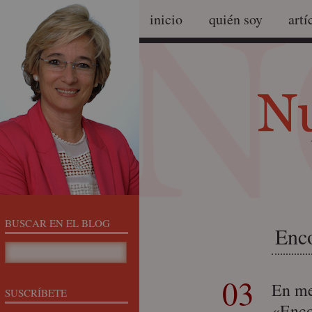
inicio
quién soy
artí
BUSCAR EN EL BLOG
Enco
03
En me
SUSCRÍBETE
«Enco