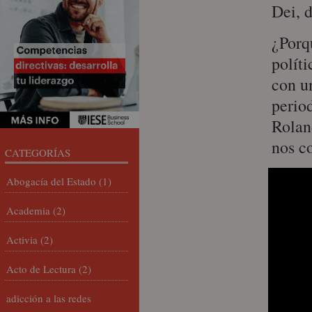
Dei, 
¿Porqu
políti
con u
perio
Rolan
nos co
CATEGORÍAS
Abogacía del Estado
(1)
Academia
(2)
Activia
(2)
Acto de Lectura
(2)
adicción a las redes