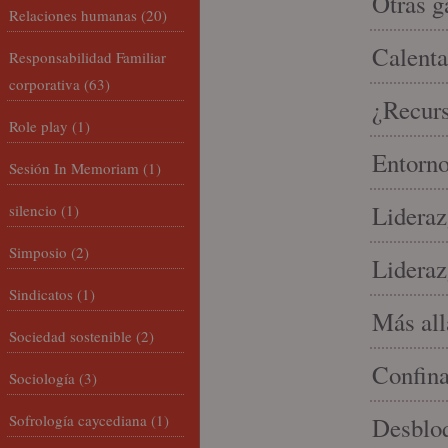
Otras g
Relaciones humanas
(20)
Calenta
Responsabilidad Familiar
corporativa
(63)
¿Recur
Role play
(1)
Entorno
Sesión In Memoriam
(1)
Lideraz
silencio
(1)
Simposio
(2)
Lideraz
Sindicatos
(1)
Más allá
Sociedad sostenible
(2)
Confin
Sociología
(3)
Sofrología caycediana
(1)
Desbloq