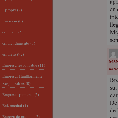
apo
en 
Ejemplo
(2)
int
Emoción
(0)
lle
Mej
empleo
(37)
son
emprendimiento
(0)
empresa
(92)
MAN
Empresa responsable
(11)
marzo
Empresas Familiarmente
Bre
Responsables
(0)
sus
dar
Empresas pioneras
(5)
De 
Enfermedad
(1)
de 
una
Entrega de premios
(3)