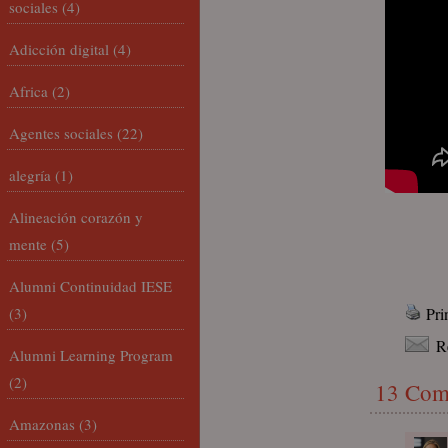
sociales
(4)
Adicción digital
(4)
Africa
(2)
Agentes sociales
(22)
alegría
(1)
Alineación corazón y
mente
(5)
Alumni Continuidad IESE
(3)
Pri
R
Alumni Learning Program
(2)
13 Com
Amazonas
(3)