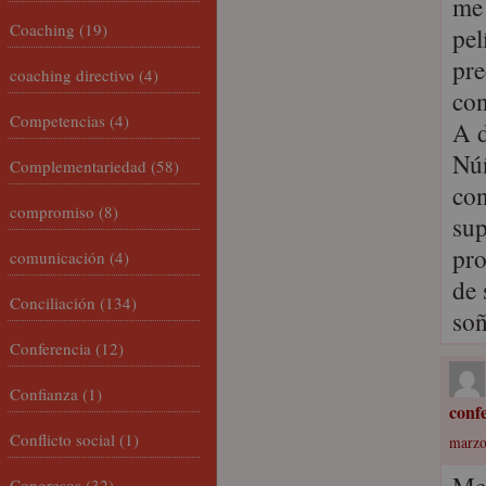
me 
Coaching
(19)
pel
pre
coaching directivo
(4)
con
Competencias
(4)
A d
Núñ
Complementariedad
(58)
con
compromiso
(8)
sup
pro
comunicación
(4)
de 
Conciliación
(134)
so
Conferencia
(12)
Confianza
(1)
confe
Conflicto social
(1)
marzo
Congresos
(32)