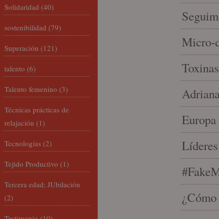
Solidaridad
(40)
Seguim
sostenibilidad
(79)
Micro-d
Superación
(121)
Toxinas
talento
(6)
Talento femenino
(3)
Adriana
Técnicas prácticas de
Europa 
relajación
(1)
Líderes
Tecnologías
(2)
Tejido Productivo
(1)
#FakeM
Tercera edad; JUbilación
¿Cómo s
(2)
Testimonio
(10)