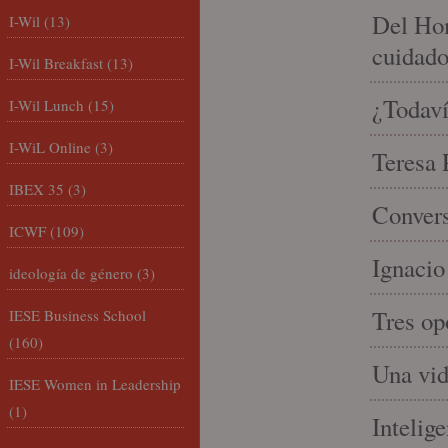
Del Hom
I-Wil
(13)
cuidad
I-Wil Breakfast
(13)
¿Todaví
I-Wil Lunch
(15)
I-WiL Online
(3)
Teresa P
IBEX 35
(3)
Convers
ICWF
(109)
Ignacio
ideología de género
(3)
Tres op
IESE Business School
(160)
Una vid
IESE Women in Leadership
(1)
Intelige