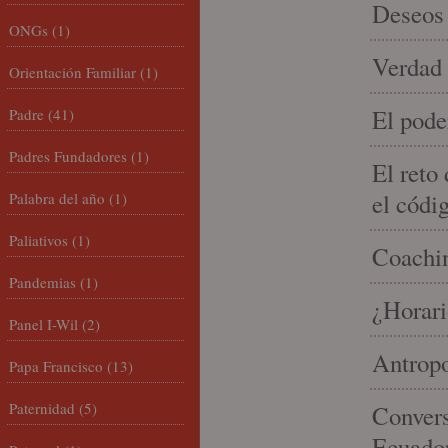
Deseos 
ONGs
(1)
Verdad 
Orientación Familiar
(1)
El pode
Padre
(41)
Padres Fundadores
(1)
El reto
el códi
Palabra del año
(1)
Paliativos
(1)
Coachin
Pandemias
(1)
¿Horari
Panel I-Wil
(2)
Antropo
Papa Francisco
(13)
Paternidad
(5)
Convers
Ecuado