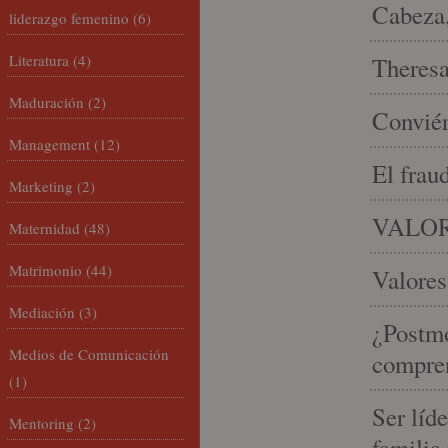
Cabeza,
liderazgo femenino
(6)
Literatura
(4)
Theresa 
Maduración
(2)
Conviér
Management
(12)
El frau
Marketing
(2)
VALOR
Maternidad
(48)
Matrimonio
(44)
Valores
Mediación
(3)
¿Postmo
Medios de Comunicación
compren
(1)
Ser líd
Mentoring
(2)
familia