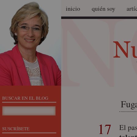
inicio
quién soy
artí
BUSCAR EN EL BLOG
Fuga
17
El pa
SUSCRÍBETE
talen