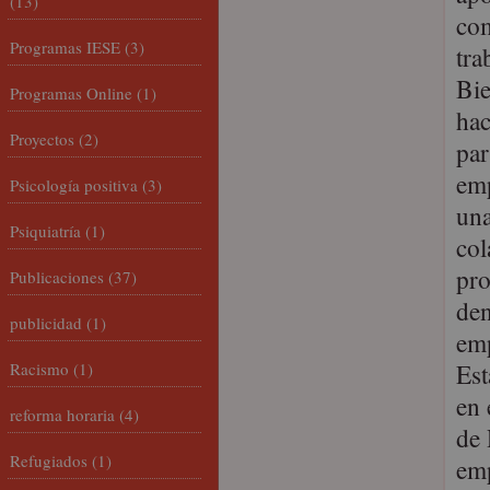
(13)
com
Programas IESE
(3)
tra
Bie
Programas Online
(1)
hac
Proyectos
(2)
par
emp
Psicología positiva
(3)
una
Psiquiatría
(1)
col
pro
Publicaciones
(37)
den
publicidad
(1)
emp
Est
Racismo
(1)
en 
reforma horaria
(4)
de 
Refugiados
(1)
emp