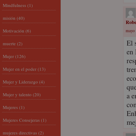
Mindfulness
(1)
misión
(40)
Robe
Motivación
(6)
mayo 
El 
muerte
(2)
en 
Mujer
(126)
res
tre
Mujer en el poder
(13)
eco
Mujer y Liderazgo
(4)
que
a e
Mujer y talento
(20)
com
Mujeres
(1)
Enh
Mujeres Consejeras
(1)
mej
mujeres directivas
(2)