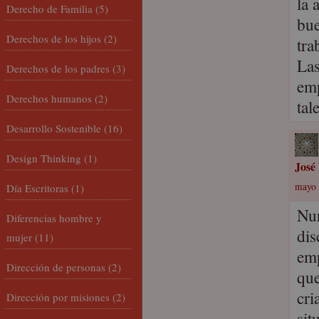
la 
Derecho de Familia
(5)
bue
Derechos de los hijos
(2)
tra
Las
Derechos de los padres
(3)
emp
Derechos humanos
(2)
tal
Desarrollo Sostenible
(16)
Design Thinking
(1)
José
mayo 
Día Escritoras
(1)
Nur
Diferencias hombre y
dis
mujer
(11)
emp
Dirección de personas
(2)
que
cri
Dirección por misiones
(2)
sit