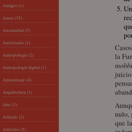
Amigos
(1)
Un
re
Amor
(35)
que
Ancianidad
(5)
po
Aniversario
(1)
Casos
la Fu
Antropología
(2)
mobb
Antropología digital
(1)
juici
Aprendizaje
(4)
pensa
aband
Arquitectura
(1)
Aunque
Arte
(3)
nulo, 
Artículo
(2)
que l
Artículos
(5)
indem