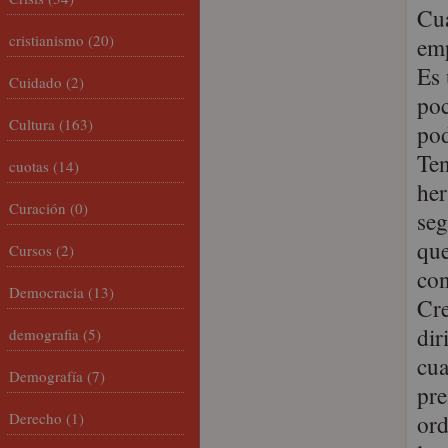
Cua
cristianismo
(20)
emp
Es 
Cuidado
(2)
poc
Cultura
(163)
pod
Ten
cuotas
(14)
her
Curación
(0)
seg
qu
Cursos
(2)
con
Democracia
(13)
Cre
dir
demografia
(5)
cua
Demografía
(7)
pre
Derecho
(1)
ord