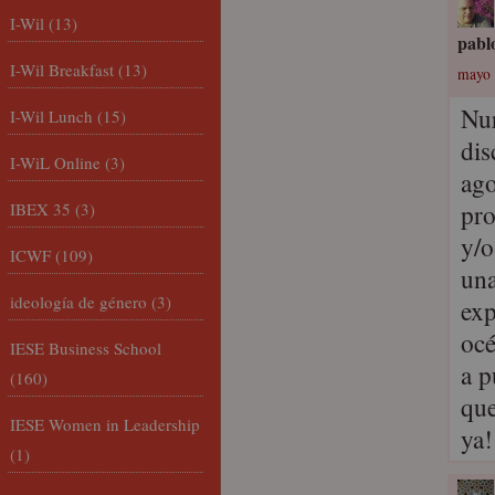
I-Wil
(13)
pabl
I-Wil Breakfast
(13)
mayo 
Nur
I-Wil Lunch
(15)
dis
I-WiL Online
(3)
ago
pro
IBEX 35
(3)
y/o
ICWF
(109)
una
ideología de género
(3)
exp
océ
IESE Business School
a p
(160)
que
IESE Women in Leadership
ya!
(1)