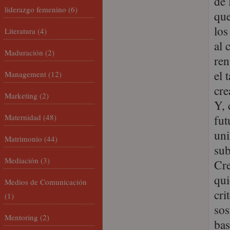
de 
liderazgo femenino
(6)
que
los
Literatura
(4)
al 
Maduración
(2)
ren
el 
Management
(12)
cre
Marketing
(2)
Y, 
Maternidad
(48)
fut
uni
Matrimonio
(44)
sub
Mediación
(3)
Cre
qui
Medios de Comunicación
cri
(1)
sos
Mentoring
(2)
bas