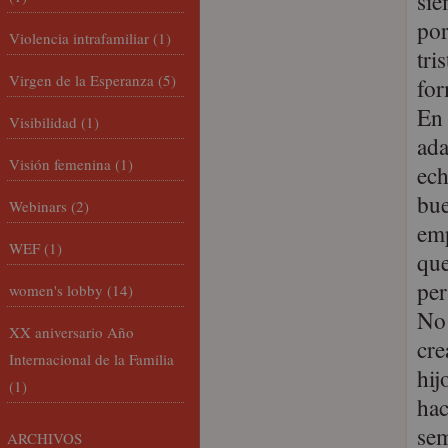
sie
por
Violencia intrafamiliar
(1)
tri
Virgen de la Esperanza
(5)
for
En 
Visibilidad
(1)
ada
Visión femenina
(1)
ech
bue
Webinars
(2)
emp
WEF
(1)
que
per
women's lobby
(14)
No 
XX aniversario Año
cre
Internacional de la Familia
hij
(1)
hac
sem
ARCHIVOS