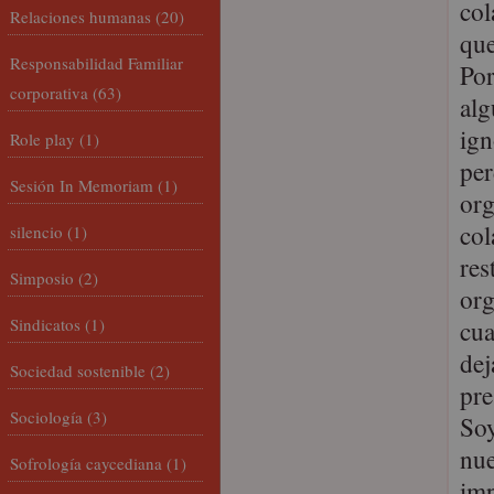
col
Relaciones humanas
(20)
que
Responsabilidad Familiar
Por
corporativa
(63)
alg
ign
Role play
(1)
per
Sesión In Memoriam
(1)
org
col
silencio
(1)
res
Simposio
(2)
org
Sindicatos
(1)
cua
dej
Sociedad sostenible
(2)
pre
Sociología
(3)
Soy
nue
Sofrología caycediana
(1)
imp