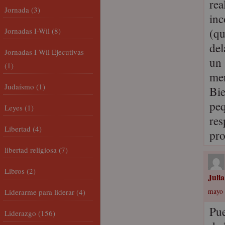
rea
Jornada
(3)
inc
(qu
Jornadas I-Wil
(8)
del
Jornadas I-Wil Ejecutivas
un 
(1)
mer
Judaísmo
(1)
Bie
peq
Leyes
(1)
res
Libertad
(4)
pro
libertad religiosa
(7)
Libros
(2)
Julia
Liderarme para liderar
(4)
mayo 
Pue
Liderazgo
(156)