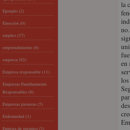
la 
Ejemplo
(2)
fen
ind
Emoción
(0)
no.
empleo
(37)
sig
uni
emprendimiento
(0)
fue
empresa
(92)
en 
ser
Empresa responsable
(11)
los
Empresas Familiarmente
Seg
Responsables
(0)
par
des
Empresas pioneras
(5)
cre
Enfermedad
(1)
Emp
Entrega de premios
(3)