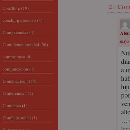
21 Com
Coaching
(19)
coaching directivo
(4)
Competencias
(4)
Aten
mayo 
Complementariedad
(58)
Nur
compromiso
(8)
día
a u
comunicación
(4)
hab
Conciliación
(134)
hij
Conferencia
(12)
por
ven
Confianza
(1)
alt
Conflicto social
(1)
… e
lec
Congresos
(32)