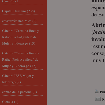
miniv
Canción
(1)
españ
Capital Humano
(238)
de Eu
catástrofes naturales
(2)
Abrim
(
brai
Cátedra "Carmina Roca y
Rafael Pich-Aguiler" de
invol
Mujer y liderazgo
(13)
resum
conse
Cátedra "Carmina Roca y
muy t
Rafael Pich-Aguilera" de
Mujer y Liderazgo
(72)
Cátedra IESE Mujer y
liderazgo
(7)
centro de la persona
(0)
Pri
R
Ciencia
(1)