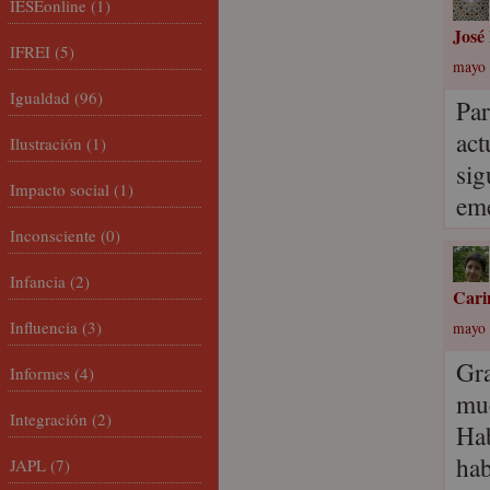
IESEonline
(1)
José
IFREI
(5)
mayo 
Igualdad
(96)
Par
act
Ilustración
(1)
sig
Impacto social
(1)
eme
Inconsciente
(0)
Infancia
(2)
Cari
Influencia
(3)
mayo 
Gra
Informes
(4)
muc
Integración
(2)
Hab
hab
JAPL
(7)