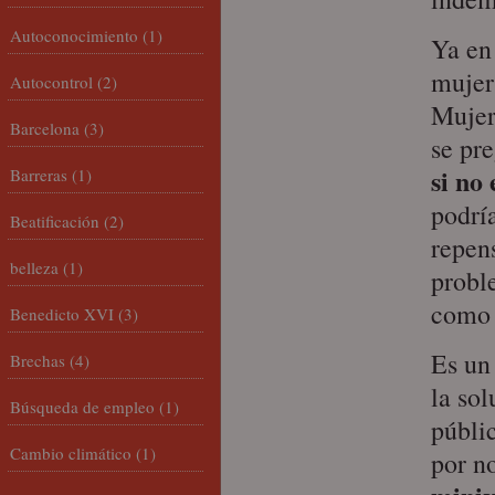
Autoconocimiento
(1)
Ya en
mujer
Autocontrol
(2)
Mujer
Barcelona
(3)
se pr
si no
Barreras
(1)
podrí
Beatificación
(2)
repen
belleza
(1)
probl
como 
Benedicto XVI
(3)
Es un
Brechas
(4)
la so
Búsqueda de empleo
(1)
públic
Cambio climático
(1)
por n