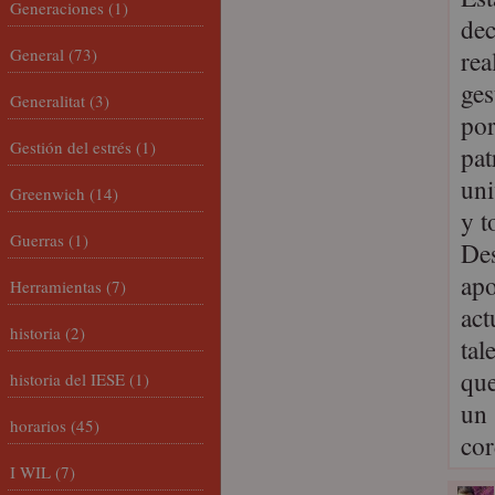
Generaciones
(1)
dec
General
(73)
rea
ges
Generalitat
(3)
por
Gestión del estrés
(1)
pat
uni
Greenwich
(14)
y t
Guerras
(1)
Des
apo
Herramientas
(7)
act
historia
(2)
tal
que
historia del IESE
(1)
un 
horarios
(45)
cor
I WIL
(7)