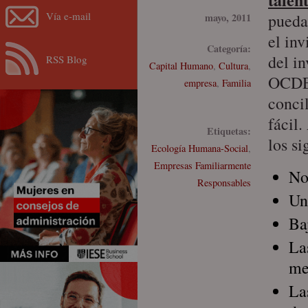
Vía e-mail
pueda 
mayo, 2011
el in
Categoría:
del in
RSS Blog
Capital Humano
,
Cultura
,
OCDE 
empresa
,
Familia
concil
fácil
Etiquetas:
los si
Ecología Humana-Social
,
Empresas Familiarmente
No
Responsables
Un
Ba
La
me
La