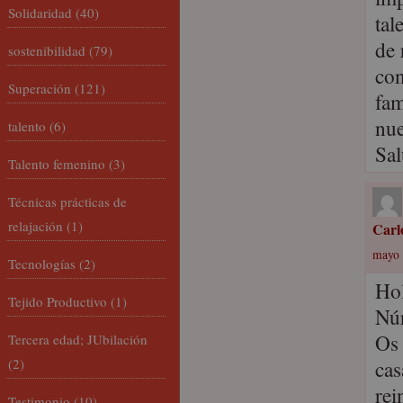
Solidaridad
(40)
tal
de 
sostenibilidad
(79)
con
Superación
(121)
fam
nue
talento
(6)
Sal
Talento femenino
(3)
Técnicas prácticas de
relajación
(1)
Carl
mayo 
Tecnologías
(2)
Ho
Tejido Productivo
(1)
Núr
Os 
Tercera edad; JUbilación
(2)
cas
rei
Testimonio
(10)