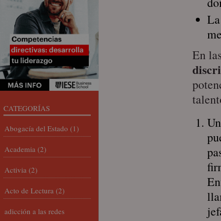
do
La
me
En la
discr
poten
talent
CATEGORÍAS
Un
Abogacía del Estado
(1)
pu
Academia
(2)
pa
fi
Activia
(2)
En
Acto de Lectura
(2)
ll
je
adicción a las redes