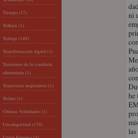
dad
Tiempo
(17)
ni 
emp
Tolkien
(1)
pri
Trabajo
(148)
com
Pue
Transformación digital
(1)
Me 
Trastornos de la conducta
año
alimentaria
(1)
com
Dur
Trayectoria inspiradora
(1)
he 
Twitter
(1)
EM
Últimas Voluntades
(1)
pro
mis
Uncategorized
(170)
las
Unión Europea
(3)