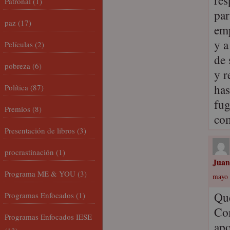
res
Patronal
(1)
par
paz
(17)
emp
y a
Películas
(2)
de 
pobreza
(6)
y r
has
Política
(87)
fug
Premios
(8)
co
Presentación de libros
(3)
procrastinación
(1)
Juan
Programa ME & YOU
(3)
mayo 
Que
Programas Enfocados
(1)
Com
Programas Enfocados IESE
apo