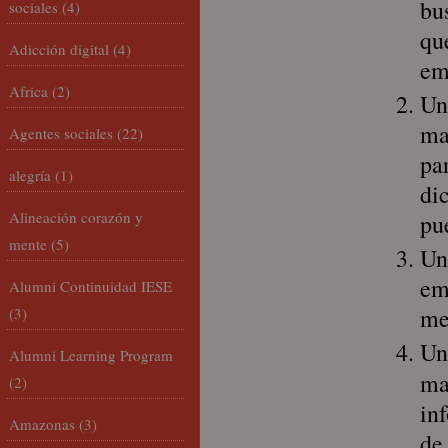
bu
sociales
(4)
qu
Adicción digital
(4)
em
Africa
(2)
Un
ma
Agentes sociales
(22)
pa
alegría
(1)
di
Alineación corazón y
pu
mente
(5)
Un
em
Alumni Continuidad IESE
me
(3)
Un
Alumni Learning Program
ma
(2)
in
Amazonas
(3)
de