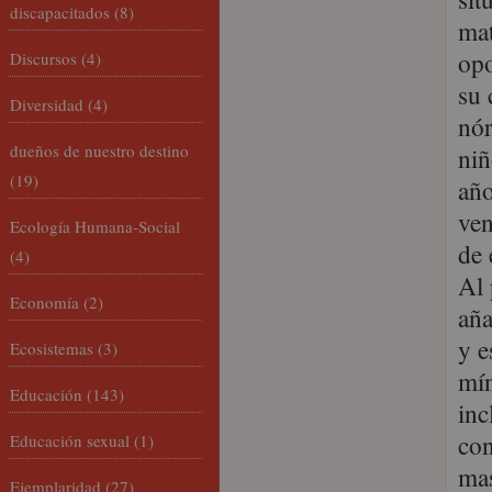
discapacitados
(8)
mat
opo
Discursos
(4)
su 
Diversidad
(4)
nór
dueños de nuestro destino
niñ
(19)
año
ven
Ecología Humana-Social
de 
(4)
Al 
Economía
(2)
aña
y e
Ecosistemas
(3)
mín
Educación
(143)
inc
con
Educación sexual
(1)
mas
Ejemplaridad
(27)