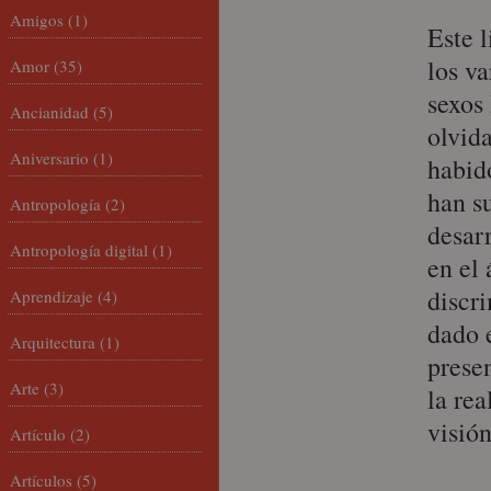
Amigos
(1)
Este l
los v
Amor
(35)
sexos
Ancianidad
(5)
olvida
Aniversario
(1)
habid
han s
Antropología
(2)
desarr
Antropología digital
(1)
en el
discr
Aprendizaje
(4)
dado 
Arquitectura
(1)
prese
Arte
(3)
la re
visió
Artículo
(2)
Artículos
(5)