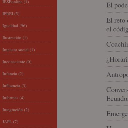
IESEonline
(1)
El pode
IFREI
(5)
El reto
Igualdad
(96)
el códi
Ilustración
(1)
Coachin
Impacto social
(1)
¿Horari
Inconsciente
(0)
Antropo
Infancia
(2)
Influencia
(3)
Convers
Ecuado
Informes
(4)
Integración
(2)
Emergen
JAPL
(7)