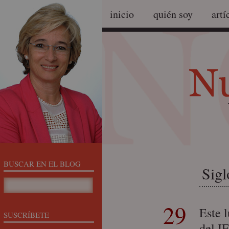
inicio
quién soy
artí
BUSCAR EN EL BLOG
Sigl
29
Este 
SUSCRÍBETE
del I