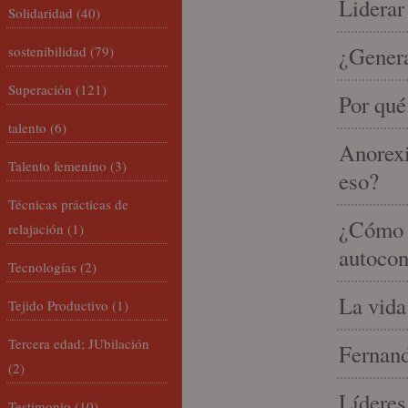
Liderar
Solidaridad
(40)
¿Gener
sostenibilidad
(79)
Superación
(121)
Por qué
talento
(6)
Anorexi
Talento femenino
(3)
eso?
Técnicas prácticas de
¿Cómo m
relajación
(1)
autocon
Tecnologías
(2)
La vida
Tejido Productivo
(1)
Tercera edad; JUbilación
Fernand
(2)
Líderes
Testimonio
(10)