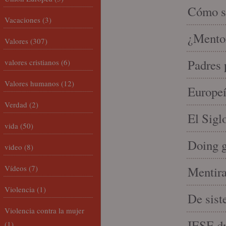
Cómo se
Vacaciones
(3)
¿Mento
Valores
(307)
Padres 
valores cristianos
(6)
Valores humanos
(12)
Europeí
Verdad
(2)
El Sigl
vida
(50)
Doing 
video
(8)
Vídeos
(7)
Mentira
Violencia
(1)
De sist
Violencia contra la mujer
IESE dri
(1)