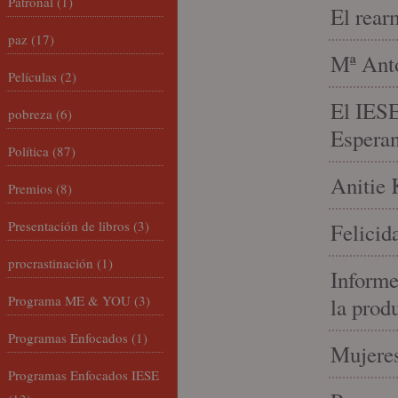
Patronal
(1)
El rear
paz
(17)
Mª Anto
Películas
(2)
El IESE
pobreza
(6)
Espera
Política
(87)
Anitie 
Premios
(8)
Presentación de libros
(3)
Felicid
procrastinación
(1)
Informe
Programa ME & YOU
(3)
la prod
Programas Enfocados
(1)
Mujeres
Programas Enfocados IESE