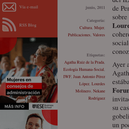
de Per
Vía e-mail
junio, 2011
sobre
Categoría:
Lour
RSS Blog
Cultura
,
Mujer
,
coher
Publicaciones
,
Valores
socia
conoz
Etiquetas:
Agatha Ruiz de la Prada
,
Ayer 
Ecología Humana-Social
,
Agath
IWF
,
Juan Antonio Pérez
estáb
López
,
Lourdes
Foru
Molinero
,
Nekane
invit
Rodríguez
su ca
gobel
un po