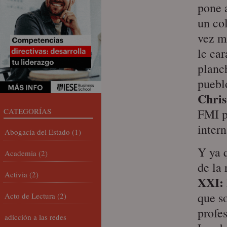
pone 
un co
vez m
le ca
planch
puebl
Chris
CATEGORÍAS
FMI p
intern
Abogacía del Estado
(1)
Y ya 
Academia
(2)
de la 
Activia
(2)
XXI: 
que so
Acto de Lectura
(2)
profes
adicción a las redes