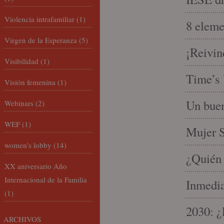
Violencia intrafamiliar
(1)
8 eleme
Virgen de la Esperanza
(5)
¡Reivin
Visibilidad
(1)
Time’s 
Visión femenina
(1)
Un buen
Webinars
(2)
WEF
(1)
Mujer S
women's lobby
(14)
¿Quién 
XX aniversario Año
Internacional de la Familia
Inmedia
(1)
2030: ¿
ARCHIVOS