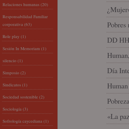
Relaciones humanas
(20)
¿Mujer
Responsabilidad Familiar
Pobres 
corporativa
(63)
Role play
(1)
DD HH, 
Sesión In Memoriam
(1)
Human, 
silencio
(1)
Día Int
Simposio
(2)
Human 
Sindicatos
(1)
Sociedad sostenible
(2)
Pobrez
Sociología
(3)
«La paz
Sofrología caycediana
(1)