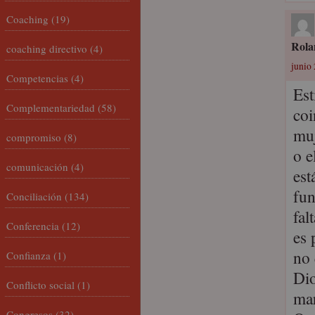
Coaching
(19)
Rola
coaching directivo
(4)
junio 
Competencias
(4)
Est
Complementariedad
(58)
coi
muj
compromiso
(8)
o e
comunicación
(4)
est
fun
Conciliación
(134)
fal
Conferencia
(12)
es 
no 
Confianza
(1)
Dio
Conflicto social
(1)
mar
Congresos
(32)