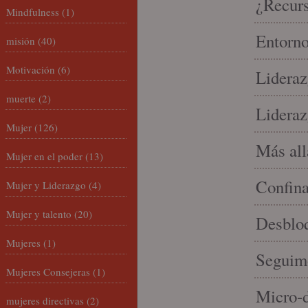
¿Recur
Mindfulness
(1)
Entorno
misión
(40)
Motivación
(6)
Lideraz
muerte
(2)
Lideraz
Mujer
(126)
Más allá
Mujer en el poder
(13)
Confin
Mujer y Liderazgo
(4)
Mujer y talento
(20)
Desbloq
Mujeres
(1)
Seguim
Mujeres Consejeras
(1)
Micro-d
mujeres directivas
(2)