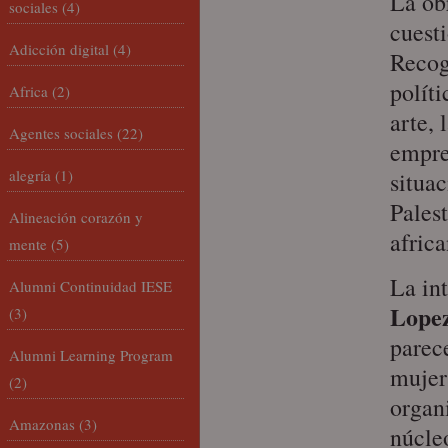
La ob
sociales
(4)
cuesti
Adicción digital
(4)
Recog
políti
Africa
(2)
arte, 
Agentes sociales
(22)
empre
alegría
(1)
situa
Pales
Alineación corazón y
africa
mente
(5)
La in
Alumni Continuidad IESE
Lope
(3)
parece
Alumni Learning Program
mujer
(2)
organ
Amazonas
(3)
núcleo