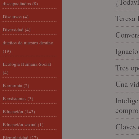
¿Todaví
discapacitados
(8)
Teresa P
Discursos
(4)
Diversidad
(4)
Convers
dueños de nuestro destino
Ignacio
(19)
Ecología Humana-Social
Tres op
(4)
Una vid
Economía
(2)
Ecosistemas
(3)
Intelige
compro
Educación
(143)
Educación sexual
(1)
Claves 
Ejemplaridad
(27)