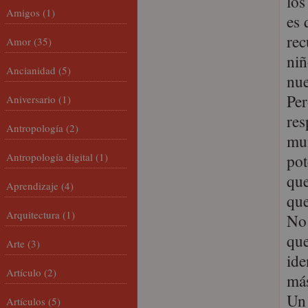
los
Amigos
(1)
es 
rec
Amor
(35)
niñ
Ancianidad
(5)
nue
Per
Aniversario
(1)
res
Antropología
(2)
mun
Antropología digital
(1)
pot
que
Aprendizaje
(4)
que
Arquitectura
(1)
No 
que
Arte
(3)
ide
Artículo
(2)
más
Un 
Artículos
(5)