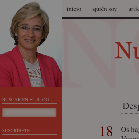
inicio
quién soy
artí
BUSCAR EN EL BLOG
Des
18
Os ha
SUSCRÍBETE
Vangu