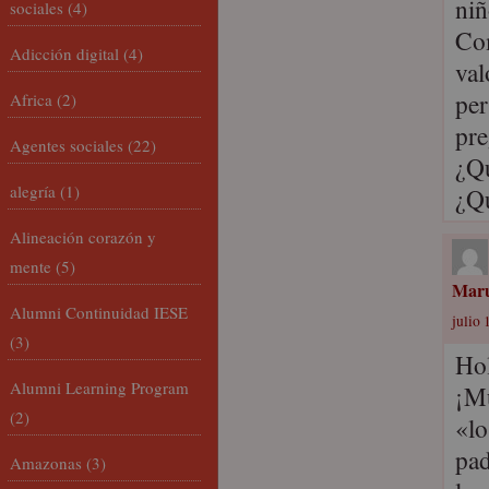
niñ
sociales
(4)
Com
Adicción digital
(4)
val
per
Africa
(2)
pre
Agentes sociales
(22)
¿Qu
alegría
(1)
¿Qu
Alineación corazón y
mente
(5)
Maru
Alumni Continuidad IESE
julio 
(3)
Hol
Alumni Learning Program
¡Mu
(2)
«lo
pad
Amazonas
(3)