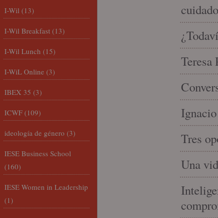
cuidad
I-Wil
(13)
I-Wil Breakfast
(13)
¿Todaví
I-Wil Lunch
(15)
Teresa P
I-WiL Online
(3)
Convers
IBEX 35
(3)
Ignacio
ICWF
(109)
ideología de género
(3)
Tres op
IESE Business School
Una vid
(160)
IESE Women in Leadership
Intelige
(1)
compro