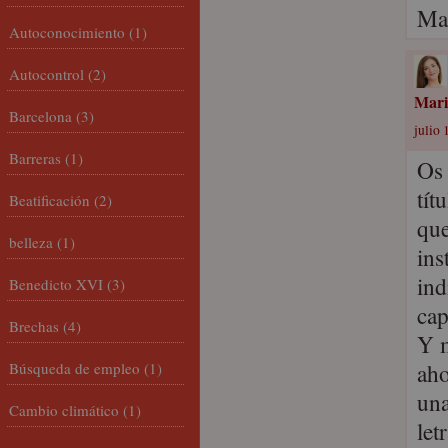
Ma
Autoconocimiento
(1)
Autocontrol
(2)
Mari
Barcelona
(3)
julio 
Barreras
(1)
Os 
tít
Beatificación
(2)
que
belleza
(1)
ins
ind
Benedicto XVI
(3)
cap
Brechas
(4)
Y m
aho
Búsqueda de empleo
(1)
una
Cambio climático
(1)
let