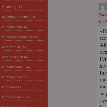
Coaching
(19)
Javi
coaching directivo
(4)
julio 
Competencias
(4)
«P
rez
Complementariedad
(58)
Año
compromiso
(8)
oca
comunicación
(4)
Per
ho
Conciliación
(134)
Inc
Conferencia
(12)
raó
mis
Confianza
(1)
su 
Conflicto social
(1)
oye
Congresos
(32)