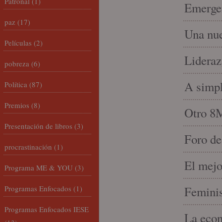
Patronal
(1)
Emergen
paz
(17)
Una nue
Películas
(2)
Lideraz
pobreza
(6)
A simpl
Política
(87)
Premios
(8)
Otro 8
Presentación de libros
(3)
Foro de
procrastinación
(1)
El mejo
Programa ME & YOU
(3)
Programas Enfocados
(1)
Feminis
Programas Enfocados IESE
La econ