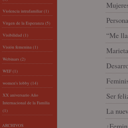
Mujeres
Violencia intrafamiliar
(1)
Person
Virgen de la Esperanza
(5)
“Me lla
Visibilidad
(1)
Visión femenina
(1)
Marieta
Webinars
(2)
Desarro
WEF
(1)
Feminis
women's lobby
(14)
Ser fel
XX aniversario Año
Internacional de la Familia
La nue
(1)
¿Femin
ARCHIVOS