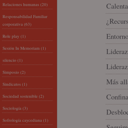
Calenta
Relaciones humanas
(20)
Responsabilidad Familiar
¿Recur
corporativa
(63)
Entorno
Role play
(1)
Sesión In Memoriam
(1)
Lideraz
silencio
(1)
Lideraz
Simposio
(2)
Más allá
Sindicatos
(1)
Confin
Sociedad sostenible
(2)
Sociología
(3)
Desbloq
Sofrología caycediana
(1)
Seguim