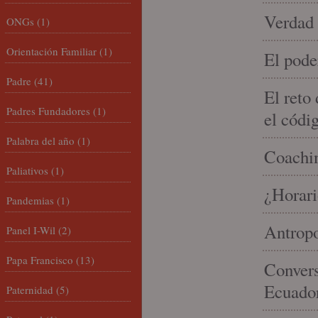
Verdad 
ONGs
(1)
Orientación Familiar
(1)
El pode
Padre
(41)
El reto
Padres Fundadores
(1)
el códi
Palabra del año
(1)
Coachin
Paliativos
(1)
¿Horari
Pandemias
(1)
Antropo
Panel I-Wil
(2)
Papa Francisco
(13)
Convers
Ecuado
Paternidad
(5)