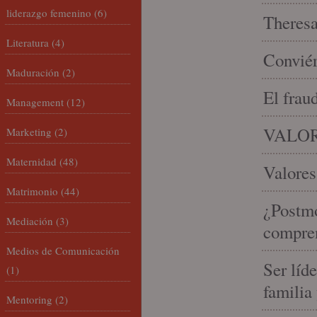
liderazgo femenino
(6)
Theresa 
Literatura
(4)
Conviér
Maduración
(2)
El frau
Management
(12)
VALOR
Marketing
(2)
Maternidad
(48)
Valores
Matrimonio
(44)
¿Postmo
Mediación
(3)
compren
Medios de Comunicación
Ser líd
(1)
familia
Mentoring
(2)