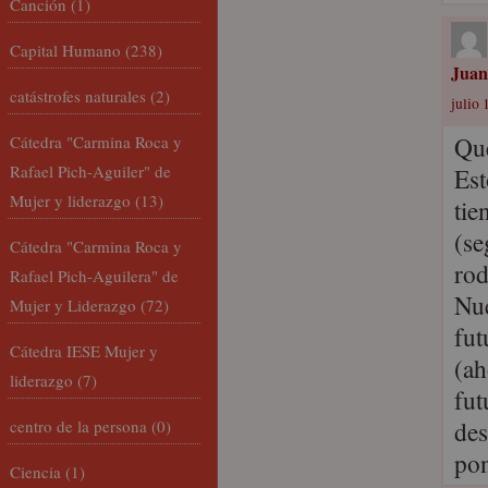
Canción
(1)
Capital Humano
(238)
Juan
catástrofes naturales
(2)
julio 
Que
Cátedra "Carmina Roca y
Rafael Pich-Aguiler" de
Est
Mujer y liderazgo
(13)
tie
(se
Cátedra "Carmina Roca y
rod
Rafael Pich-Aguilera" de
Nue
Mujer y Liderazgo
(72)
fut
Cátedra IESE Mujer y
(ah
liderazgo
(7)
fut
des
centro de la persona
(0)
pon
Ciencia
(1)