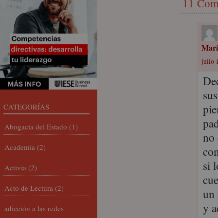
11 Com
Mari
julio 
Dec
sus
pie
CATEGORÍAS
pad
Abogacía del Estado
(1)
no 
Academia
(2)
con
si 
Activia
(2)
cue
Acto de Lectura
(2)
un 
y a
adicción a las redes