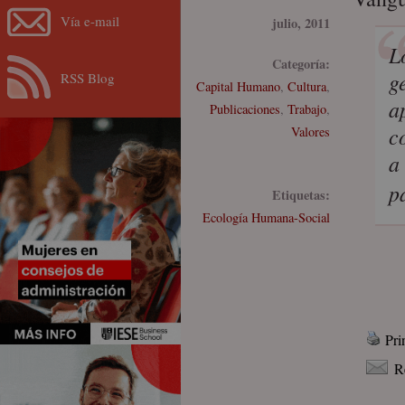
Vía e-mail
julio, 2011
L
Categoría:
g
RSS Blog
Capital Humano
,
Cultura
,
a
Publicaciones
,
Trabajo
,
c
Valores
a
p
Etiquetas:
Ecología Humana-Social
Pri
R