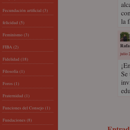
alc
Fecundación artificial
(3)
con
la 
felicidad
(5)
Feminismo
(3)
Rafa
FIBA
(2)
julio 
Fidelidad
(18)
¡En
Filosofía
(1)
Se 
inv
Foros
(1)
edu
Fraternidad
(1)
Funciones del Consejo
(1)
Fundaciones
(8)
Entrada