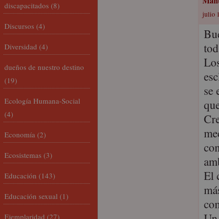
Manu
discapacitados
(8)
julio 
Discursos
(4)
Bue
to
Diversidad
(4)
Los
dueños de nuestro destino
esc
(19)
se 
Ecología Humana-Social
que
(4)
Cre
mec
Economía
(2)
con
Ecosistemas
(3)
amb
El 
Educación
(143)
más
Educación sexual
(1)
com
Un 
Ejemplaridad
(27)