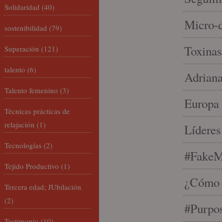
Solidaridad
(40)
Micro-d
sostenibilidad
(79)
Toxinas
Superación
(121)
talento
(6)
Adriana
Talento femenino
(3)
Europa 
Técnicas prácticas de
relajación
(1)
Líderes
Tecnologías
(2)
#FakeM
Tejido Productivo
(1)
¿Cómo s
Tercera edad; JUbilación
(2)
#Purpo
Testimonio
(10)