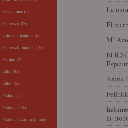
La mira
Vacaciones
(3)
El rear
Valores
(307)
valores cristianos
(6)
Mª Anto
Valores humanos
(12)
El IESE
Verdad
(2)
Espera
vida
(50)
Anitie 
video
(8)
Felicid
Vídeos
(7)
Violencia
(1)
Informe
la prod
Violencia contra la mujer
(1)