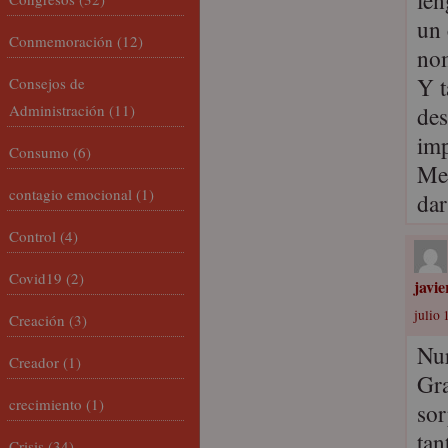
len
un 
Conmemoración
(12)
nom
Y t
Consejos de
Administración
(11)
des
imp
Consumo
(6)
Me 
contagio emocional
(1)
dar
Control
(4)
Covid19
(2)
javi
julio 
Creación
(3)
Nur
Creador
(1)
Gra
crecimiento
(1)
sor
tan
Crisis
(34)