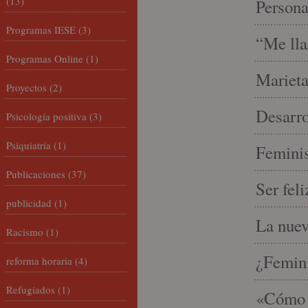
(13)
Person
Programas IESE
(3)
“Me lla
Programas Online
(1)
Marieta
Proyectos
(2)
Desarro
Psicología positiva
(3)
Psiquiatría
(1)
Feminis
Publicaciones
(37)
Ser fel
publicidad
(1)
La nue
Racismo
(1)
¿Femin
reforma horaria
(4)
Refugiados
(1)
«Cómo h