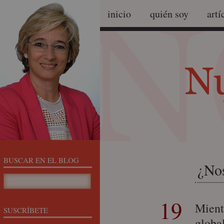
inicio
quién soy
artí
BUSCAR EN EL BLOG
¿No
19
Mient
SUSCRÍBETE
globa