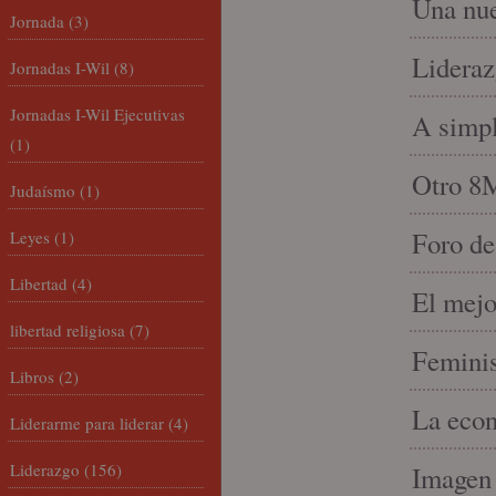
Una nue
Jornada
(3)
Lideraz
Jornadas I-Wil
(8)
Jornadas I-Wil Ejecutivas
A simpl
(1)
Otro 8
Judaísmo
(1)
Foro de
Leyes
(1)
Libertad
(4)
El mejo
libertad religiosa
(7)
Feminis
Libros
(2)
La econ
Liderarme para liderar
(4)
Liderazgo
(156)
Imagen 