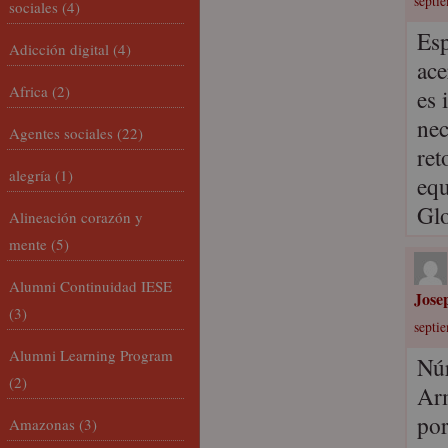
septi
sociales
(4)
Esp
Adicción digital
(4)
ace
Africa
(2)
es 
nec
Agentes sociales
(22)
ret
alegría
(1)
equ
Glo
Alineación corazón y
mente
(5)
Alumni Continuidad IESE
Jose
(3)
septi
Alumni Learning Program
Núr
(2)
Arm
por
Amazonas
(3)