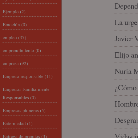
Depende
Ejemplo
(2)
La urge
Emoción
(0)
Javier 
empleo
(37)
emprendimiento
(0)
Elijo a
empresa
(92)
Nuria Mi
Empresa responsable
(11)
¿Cómo l
Empresas Familiarmente
Responsables
(0)
Hombre 
Empresas pioneras
(5)
Desgran
Enfermedad
(1)
Vidas i
Entrega de premios
(3)