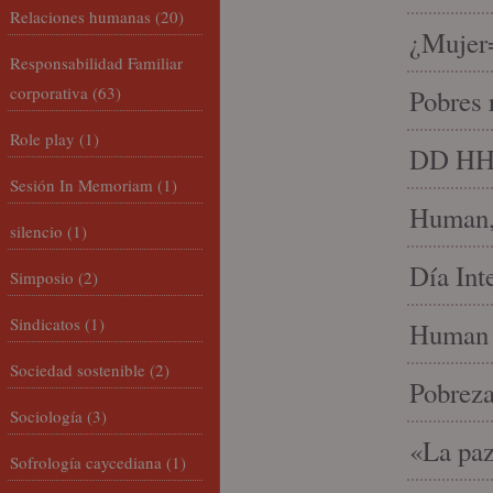
Relaciones humanas
(20)
¿Mujer
Responsabilidad Familiar
corporativa
(63)
Pobres 
Role play
(1)
DD HH, 
Sesión In Memoriam
(1)
Human, 
silencio
(1)
Día Int
Simposio
(2)
Sindicatos
(1)
Human 
Sociedad sostenible
(2)
Pobrez
Sociología
(3)
«La paz
Sofrología caycediana
(1)