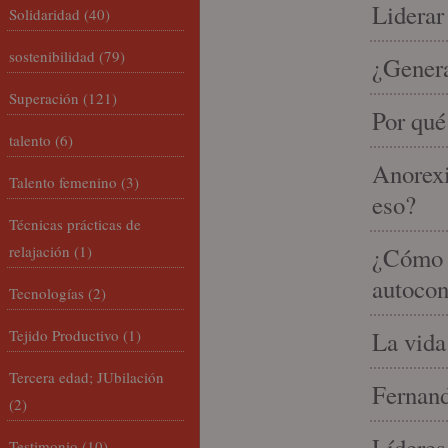
Liderar
Solidaridad
(40)
sostenibilidad
(79)
¿Gener
Superación
(121)
Por qué
talento
(6)
Anorexi
Talento femenino
(3)
eso?
Técnicas prácticas de
relajación
(1)
¿Cómo m
autocon
Tecnologías
(2)
Tejido Productivo
(1)
La vida
Tercera edad; JUbilación
Fernand
(2)
Líderes
Testimonio
(10)