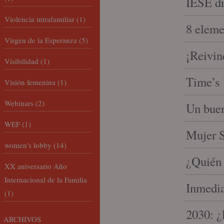
IESE dri
Violencia intrafamiliar
(1)
8 eleme
Virgen de la Esperanza
(5)
¡Reivin
Visibilidad
(1)
Time’s 
Visión femenina
(1)
Webinars
(2)
Un buen
WEF
(1)
Mujer S
women's lobby
(14)
¿Quién 
XX aniversario Año
Internacional de la Familia
Inmedia
(1)
2030: ¿
ARCHIVOS