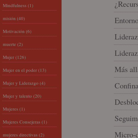
¿Recur
Mindfulness
(1)
misión
(40)
Entorno
Motivación
(6)
Lideraz
muerte
(2)
Lideraz
Mujer
(126)
Más allá
Mujer en el poder
(13)
Mujer y Liderazgo
(4)
Confin
Mujer y talento
(20)
Desbloq
Mujeres
(1)
Seguim
Mujeres Consejeras
(1)
Micro-d
mujeres directivas
(2)