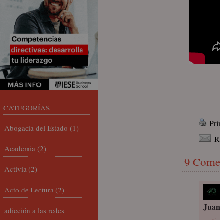
CATEGORÍAS
Pri
Abogacía del Estado
(1)
R
Academia
(2)
9 Come
Activia
(2)
Acto de Lectura
(2)
Juan
adicción a las redes