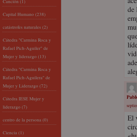
ace
Canción
(1)
de 
Capital Humano
(238)
emp
mun
catástrofes naturales
(2)
que
Cátedra "Carmina Roca y
líd
Rafael Pich-Aguiler" de
vid
Mujer y liderazgo
(13)
ade
Cátedra "Carmina Roca y
al
Rafael Pich-Aguilera" de
Mujer y Liderazgo
(72)
Pabl
Cátedra IESE Mujer y
septi
liderazgo
(7)
El 
centro de la persona
(0)
cir
Ciencia
(1)
«hu