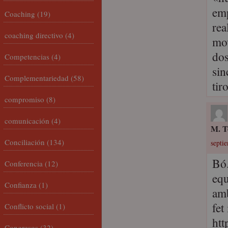
emp
Coaching
(19)
rea
coaching directivo
(4)
mov
dos
Competencias
(4)
sin
Complementariedad
(58)
tir
compromiso
(8)
comunicación
(4)
M. T
Conciliación
(134)
septi
Bó.
Conferencia
(12)
equ
Confianza
(1)
amb
fet
Conflicto social
(1)
ht
Congresos
(32)