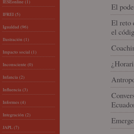
IESEonline
(1)
El pode
IFREI
(5)
El reto
Igualdad
(96)
el códi
Ilustración
(1)
Coachin
Impacto social
(1)
¿Horari
Inconsciente
(0)
Infancia
(2)
Antropo
Influencia
(3)
Convers
Informes
(4)
Ecuado
Integración
(2)
Emergen
JAPL
(7)