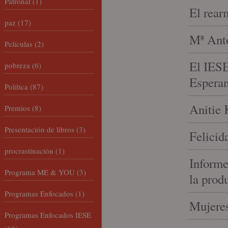
Patronal
(1)
El rear
paz
(17)
Mª Anto
Películas
(2)
El IESE
pobreza
(6)
Espera
Política
(87)
Anitie 
Premios
(8)
Presentación de libros
(3)
Felicid
procrastinación
(1)
Informe
Programa ME & YOU
(3)
la prod
Programas Enfocados
(1)
Mujeres
Programas Enfocados IESE