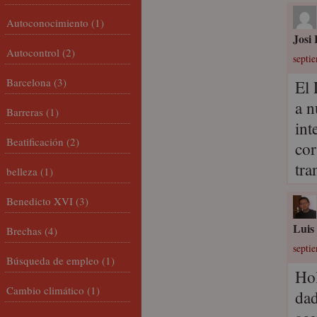
Autoconocimiento
(1)
Josi
Autocontrol
(2)
septi
Barcelona
(3)
El 
a n
Barreras
(1)
int
Beatificación
(2)
cor
tra
belleza
(1)
Benedicto XVI
(3)
Luis
Brechas
(4)
septi
Búsqueda de empleo
(1)
Hol
Cambio climático
(1)
dad