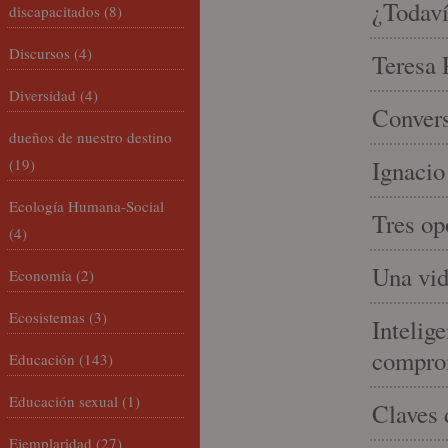
¿Todaví
discapacitados
(8)
Discursos
(4)
Teresa P
Diversidad
(4)
Convers
dueños de nuestro destino
(19)
Ignacio
Ecología Humana-Social
Tres op
(4)
Una vid
Economía
(2)
Ecosistemas
(3)
Intelige
compro
Educación
(143)
Educación sexual
(1)
Claves 
Ejemplaridad
(27)