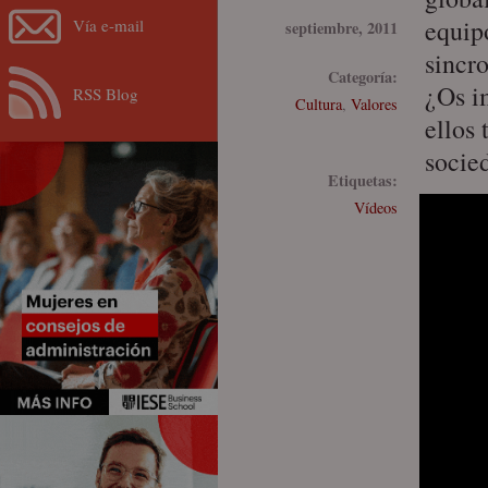
equipo
Vía e-mail
septiembre, 2011
sincr
Categoría:
¿Os i
RSS Blog
Cultura
,
Valores
ellos
socied
Etiquetas:
Vídeos