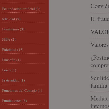
Conviér
Fecundación artificial
(3)
El frau
felicidad
(5)
Feminismo
(3)
VALOR
FIBA
(2)
Valores
Fidelidad
(18)
¿Postmo
Filosofía
(1)
compren
Foros
(1)
Ser líd
Fraternidad
(1)
familia
Funciones del Consejo
(1)
Mediaci
Fundaciones
(8)
interno