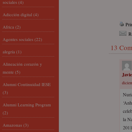
sociales
(4)
Adicción digital
(4)
Pri
Africa
(2)
R
Agentes sociales
(22)
13 Com
alegría
(1)
Alineación corazón y
mente
(5)
Javi
dicie
Alumni Continuidad IESE
(3)
Nuri
‘Anh
Alumni Learning Program
cele
(2)
la N
Amazonas
(3)
2011