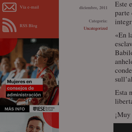
Este 
Vía e-mail
diciembre, 2011
parte 
integr
Categoría:
RSS Blog
Uncategorized
«En la
esclav
Babil
anhelo
conde
sull’a
Esta 
libert
¡Muy 