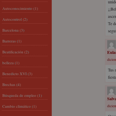
unido
Autoconocimiento
(1)
¡¡Be
asce
Autocontrol
(2)
Te d
Barcelona
(3)
segu
Barreras
(1)
Beatificación
(2)
Eula
dicie
belleza
(1)
Tus 
Benedicto XVI
(3)
fiest
Brechas
(4)
Búsqueda de empleo
(1)
Salv
Cambio climático
(1)
dicie