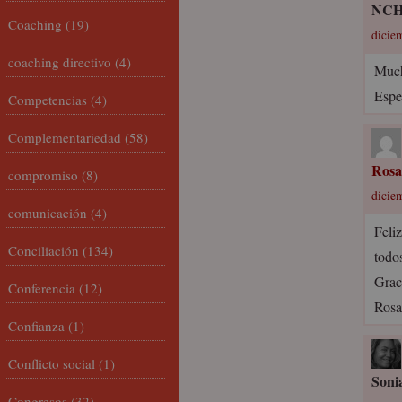
NC
Coaching
(19)
dicie
coaching directivo
(4)
Much
Espe
Competencias
(4)
Complementariedad
(58)
Rosa
compromiso
(8)
dicie
comunicación
(4)
Feli
Conciliación
(134)
todo
Graci
Conferencia
(12)
Rosa
Confianza
(1)
Conflicto social
(1)
Soni
Congresos
(32)