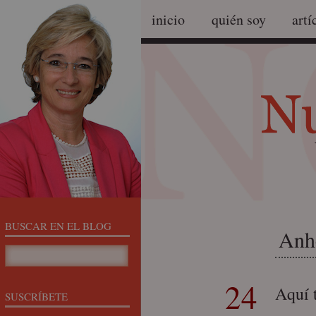
inicio
quién soy
artí
BUSCAR EN EL BLOG
Anhe
24
Aquí 
SUSCRÍBETE