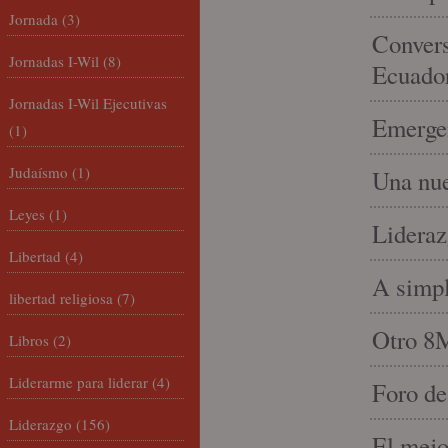
Jornada
(3)
Convers
Jornadas I-Wil
(8)
Ecuado
Jornadas I-Wil Ejecutivas
Emergen
(1)
Judaísmo
(1)
Una nue
Leyes
(1)
Lideraz
Libertad
(4)
A simpl
libertad religiosa
(7)
Otro 8
Libros
(2)
Liderarme para liderar
(4)
Foro de
Liderazgo
(156)
El mejo