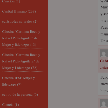
Quer
Canción
(1)
Muy 
Capital Humano
(238)
y ser
nos 
catástrofes naturales
(2)
Pues
Cátedra "Carmina Roca y
mani
Rafael Pich-Aguiler" de
Un a
Mujer y liderazgo
(13)
Cátedra "Carmina Roca y
Gabr
Rafael Pich-Aguilera" de
Mujer y Liderazgo
(72)
dicie
Feli
Cátedra IESE Mujer y
atre
liderazgo
(7)
http:
centro de la persona
(0)
Ciencia
(1)