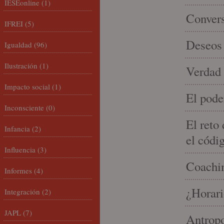
IESEonline
(1)
Conver
IFREI
(5)
Deseos 
Igualdad
(96)
Ilustración
(1)
Verdad 
Impacto social
(1)
El pode
Inconsciente
(0)
El reto
Infancia
(2)
el códi
Influencia
(3)
Coachin
Informes
(4)
¿Horari
Integración
(2)
JAPL
(7)
Antropo