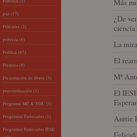
Más mu
Patronal
(1)
paz
(17)
¿De ver
ciencia
Películas
(2)
pobreza
(6)
La mira
Política
(87)
El rear
Premios
(8)
Mª Anto
Presentación de libros
(3)
procrastinación
(1)
El IESE
Espera
Programa ME & YOU
(3)
Programas Enfocados
(1)
Anitie 
Programas Enfocados IESE
Felicid