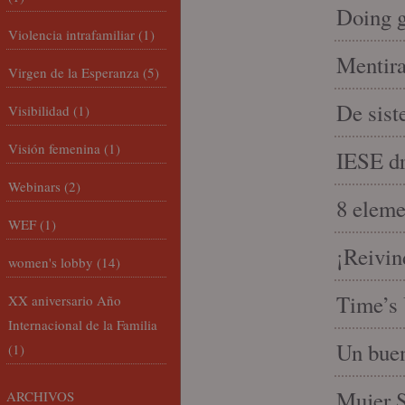
Doing 
Violencia intrafamiliar
(1)
Mentira
Virgen de la Esperanza
(5)
De sist
Visibilidad
(1)
Visión femenina
(1)
IESE dri
Webinars
(2)
8 eleme
WEF
(1)
¡Reivin
women's lobby
(14)
Time’s 
XX aniversario Año
Internacional de la Familia
Un buen
(1)
Mujer S
ARCHIVOS