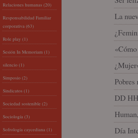
Relaciones humanas
(20)
La nue
Responsabilidad Familiar
corporativa
(63)
¿Femin
Role play
(1)
«Cómo h
Sesión In Memoriam
(1)
¿Mujer
silencio
(1)
Simposio
(2)
Pobres 
Sindicatos
(1)
DD HH, 
Sociedad sostenible
(2)
Human, 
Sociología
(3)
Día Int
Sofrología caycediana
(1)