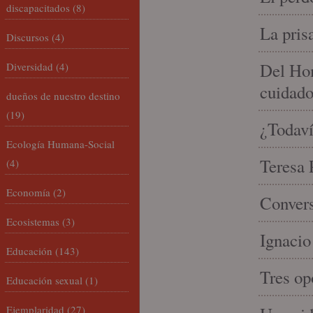
discapacitados
(8)
La pris
Discursos
(4)
Del Hom
Diversidad
(4)
cuidad
dueños de nuestro destino
(19)
¿Todaví
Ecología Humana-Social
Teresa P
(4)
Economía
(2)
Convers
Ecosistemas
(3)
Ignacio
Educación
(143)
Tres op
Educación sexual
(1)
Ejemplaridad
(27)