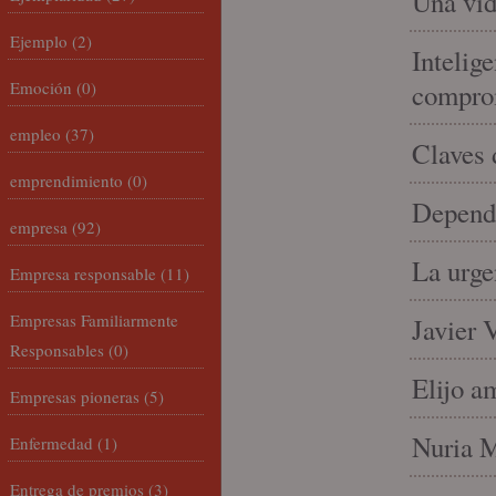
Una vid
Ejemplo
(2)
Intelige
Emoción
(0)
compro
empleo
(37)
Claves 
emprendimiento
(0)
Depende
empresa
(92)
La urge
Empresa responsable
(11)
Empresas Familiarmente
Javier 
Responsables
(0)
Elijo a
Empresas pioneras
(5)
Nuria Mi
Enfermedad
(1)
Entrega de premios
(3)