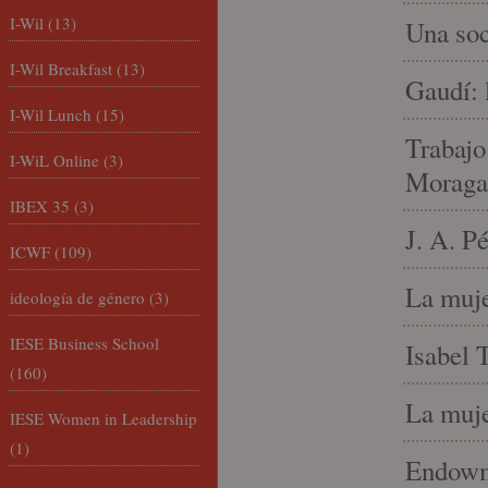
I-Wil
(13)
Una soc
I-Wil Breakfast
(13)
Gaudí: 
I-Wil Lunch
(15)
Trabajo
I-WiL Online
(3)
Moraga
IBEX 35
(3)
J. A. P
ICWF
(109)
La muje
ideología de género
(3)
IESE Business School
Isabel 
(160)
La muje
IESE Women in Leadership
(1)
Endowme