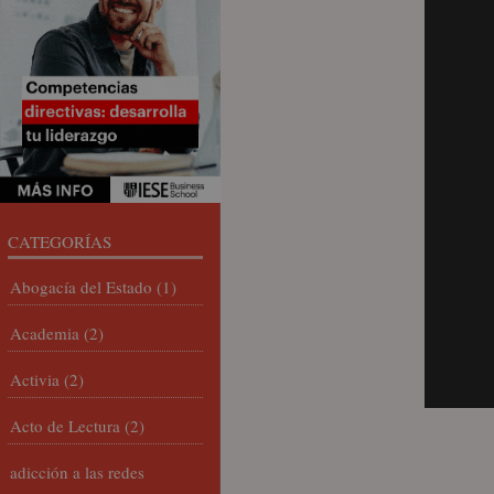
CATEGORÍAS
Abogacía del Estado
(1)
Academia
(2)
Activia
(2)
Acto de Lectura
(2)
adicción a las redes