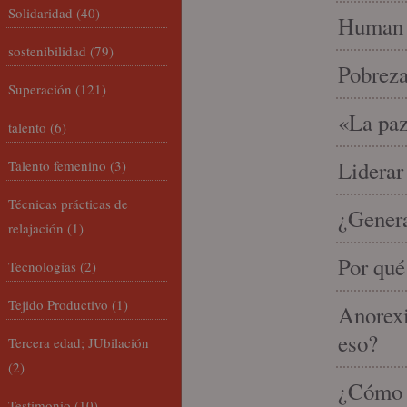
Solidaridad
(40)
Human 
sostenibilidad
(79)
Pobrez
Superación
(121)
«La paz
talento
(6)
Liderar
Talento femenino
(3)
Técnicas prácticas de
¿Gener
relajación
(1)
Por qué
Tecnologías
(2)
Tejido Productivo
(1)
Anorexi
eso?
Tercera edad; JUbilación
(2)
¿Cómo m
Testimonio
(10)