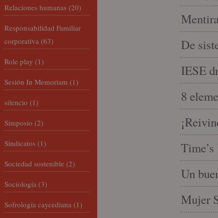
Relaciones humanas
(20)
Mentira
Responsabilidad Familiar
corporativa
(63)
De sist
Role play
(1)
IESE dri
Sesión In Memoriam
(1)
8 eleme
silencio
(1)
¡Reivin
Simposio
(2)
Sindicatos
(1)
Time’s 
Sociedad sostenible
(2)
Un buen
Sociología
(3)
Mujer S
Sofrología caycediana
(1)