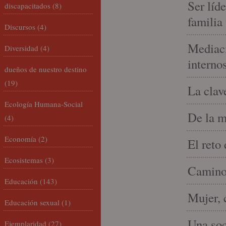
Ser líd
discapacitados
(8)
familia
Discursos
(4)
Mediaci
Diversidad
(4)
interno
dueños de nuestro destino
(19)
La clav
Ecología Humana-Social
De la m
(4)
Economía
(2)
El reto
Ecosistemas
(3)
Camino 
Educación
(143)
Mujer, 
Educación sexual
(1)
Una soc
Ejemplaridad
(27)