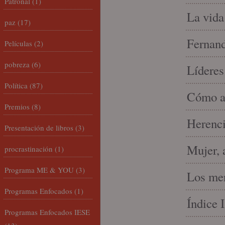
Patronal
(1)
La vida
paz
(17)
Fernand
Películas
(2)
pobreza
(6)
Líderes
Política
(87)
Cómo am
Premios
(8)
Herenci
Presentación de libros
(3)
Mujer, 
procrastinación
(1)
Programa ME & YOU
(3)
Los mer
Programas Enfocados
(1)
Índice 
Programas Enfocados IESE