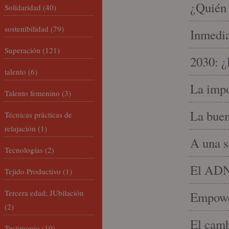
¿Quién 
Solidaridad
(40)
sostenibilidad
(79)
Inmedia
Superación
(121)
2030: ¿
talento
(6)
La impo
Talento femenino
(3)
La buen
Técnicas prácticas de
relajación
(1)
A una s
Tecnologías
(2)
El ADN 
Tejido Productivo
(1)
Tercera edad; JUbilación
Empowe
(2)
El camb
Testimonio
(10)