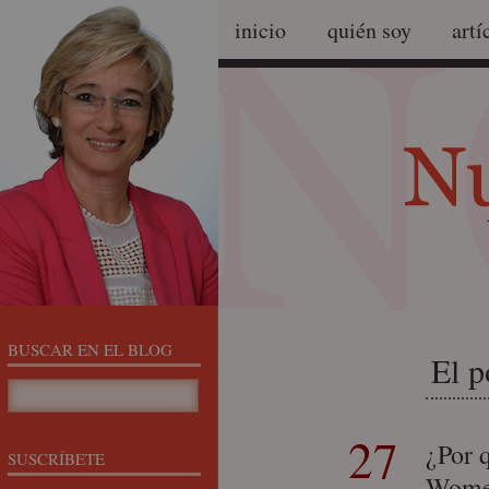
inicio
quién soy
artí
BUSCAR EN EL BLOG
El p
27
¿Por 
SUSCRÍBETE
Women