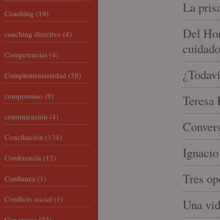
La pris
Coaching
(19)
Del Hom
coaching directivo
(4)
cuidad
Competencias
(4)
¿Todaví
Complementariedad
(58)
compromiso
(8)
Teresa P
comunicación
(4)
Convers
Conciliación
(134)
Ignacio
Conferencia
(12)
Tres op
Confianza
(1)
Conflicto social
(1)
Una vid
Congresos
(32)