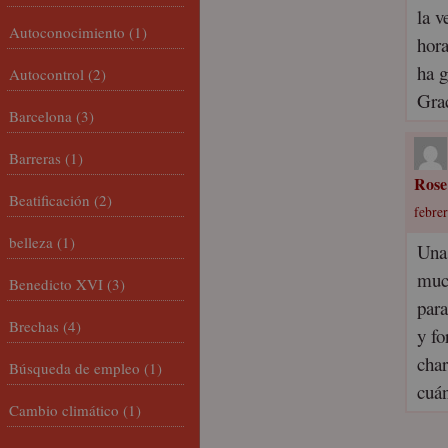
la v
Autoconocimiento
(1)
hora
ha g
Autocontrol
(2)
Grac
Barcelona
(3)
Barreras
(1)
Rose
Beatificación
(2)
febrer
belleza
(1)
Una 
much
Benedicto XVI
(3)
para
Brechas
(4)
y fo
char
Búsqueda de empleo
(1)
cuán
Cambio climático
(1)