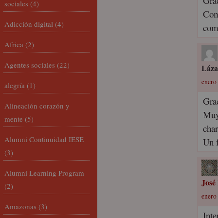
Gra
sociales
(4)
Com
Adicción digital
(4)
com
Africa
(2)
Agentes sociales
(22)
Láza
enero 
alegría
(1)
Gra
Alineación corazón y
Muy 
mente
(5)
char
Alumni Continuidad IESE
Un f
(3)
Alumni Learning Program
José
(2)
enero 
Amazonas
(3)
Inte