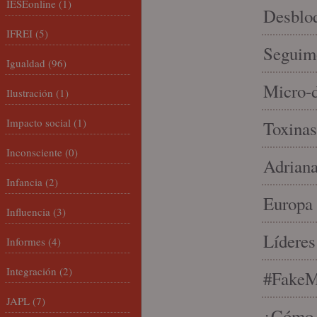
IESEonline
(1)
Desbloq
IFREI
(5)
Seguim
Igualdad
(96)
Micro-d
Ilustración
(1)
Impacto social
(1)
Toxinas
Inconsciente
(0)
Adriana
Infancia
(2)
Europa 
Influencia
(3)
Líderes
Informes
(4)
Integración
(2)
#FakeM
JAPL
(7)
¿Cómo s