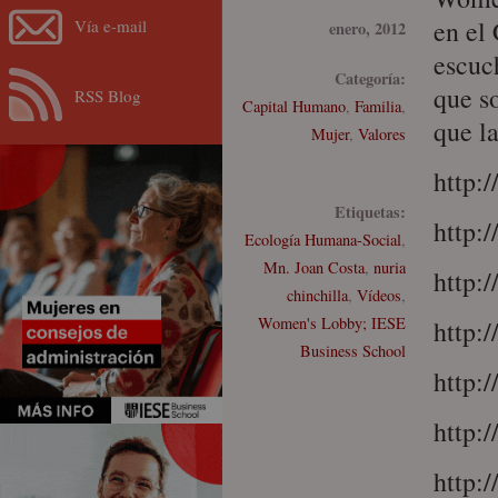
en el
Vía e-mail
enero, 2012
escuc
Categoría:
que s
RSS Blog
Capital Humano
,
Familia
,
que la
Mujer
,
Valores
http:
Etiquetas:
http:
Ecología Humana-Social
,
Mn. Joan Costa
,
nuria
http:
chinchilla
,
Vídeos
,
Women's Lobby; IESE
http:
Business School
http:
http:
http: