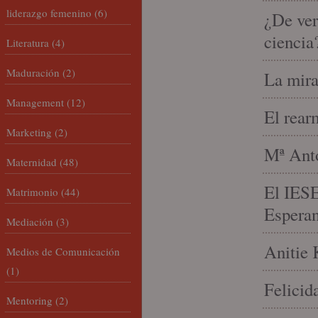
liderazgo femenino
(6)
¿De ver
ciencia
Literatura
(4)
Maduración
(2)
La mira
Management
(12)
El rear
Marketing
(2)
Mª Anto
Maternidad
(48)
El IESE
Matrimonio
(44)
Espera
Mediación
(3)
Anitie 
Medios de Comunicación
(1)
Felicid
Mentoring
(2)