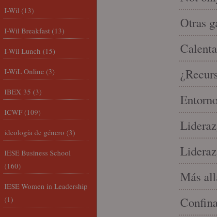
I-Wil
(13)
Otras g
I-Wil Breakfast
(13)
Calenta
I-Wil Lunch
(15)
¿Recur
I-WiL Online
(3)
IBEX 35
(3)
Entorno
ICWF
(109)
Lideraz
ideología de género
(3)
Lideraz
IESE Business School
(160)
Más allá
IESE Women in Leadership
(1)
Confin