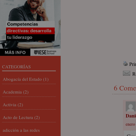
Pri
CATEGORÍAS
R
Abogacía del Estado
(1)
6 Come
Academia
(2)
Activia
(2)
Danie
Acto de Lectura
(2)
enero 
adicción a las redes