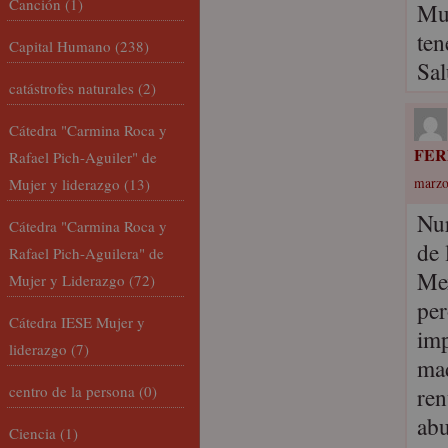
Canción
(1)
Muy
ten
Capital Humano
(238)
Sa
catástrofes naturales
(2)
Cátedra "Carmina Roca y
FE
Rafael Pich-Aguiler" de
Mujer y liderazgo
(13)
marzo
Nur
Cátedra "Carmina Roca y
de 
Rafael Pich-Aguilera" de
Mex
Mujer y Liderazgo
(72)
per
Cátedra IESE Mujer y
imp
liderazgo
(7)
mad
centro de la persona
(0)
ren
abu
Ciencia
(1)