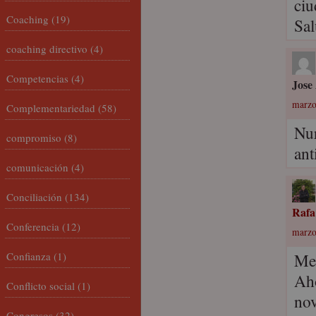
ciu
Coaching
(19)
Sal
coaching directivo
(4)
Competencias
(4)
Jose
marzo
Complementariedad
(58)
Nur
compromiso
(8)
ant
comunicación
(4)
Conciliación
(134)
Rafa
Conferencia
(12)
marzo
Confianza
(1)
Me
Aho
Conflicto social
(1)
nov
Congresos
(32)