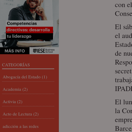
con e
Conse
El sá
el au
Estad
de nu
Respo
CATEGORÍAS
secret
Abogacía del Estado
(1)
traba
IPADE
Academia
(2)
El lu
Activia
(2)
la Co
Acto de Lectura
(2)
empre
adicción a las redes
Barce