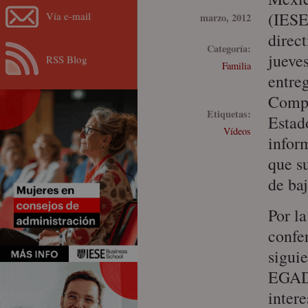
(IESE
Vía e-mail
marzo, 2012
direc
Categoría:
jueve
RSS Blog
Familia
entre
Compr
Etiquetas:
Estad
Vídeos
inform
que s
de baj
Por l
confe
sigui
EGADE
inter