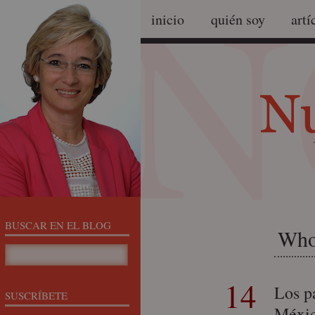
inicio
quién soy
artí
BUSCAR EN EL BLOG
Who
14
Los pa
SUSCRÍBETE
Méxic