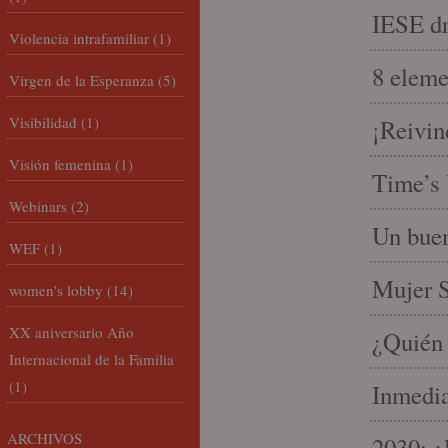
IESE dri
Violencia intrafamiliar
(1)
8 eleme
Virgen de la Esperanza
(5)
Visibilidad
(1)
¡Reivin
Visión femenina
(1)
Time’s 
Webinars
(2)
Un buen
WEF
(1)
Mujer S
women's lobby
(14)
XX aniversario Año
¿Quién 
Internacional de la Familia
(1)
Inmedia
ARCHIVOS
2030: ¿