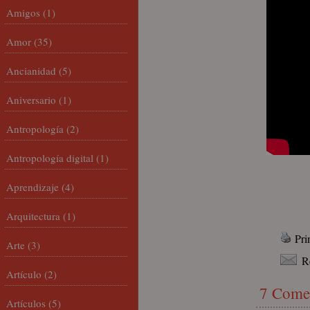
Amigos
(1)
Amor
(35)
Ancianidad
(5)
Aniversario
(1)
Antropología
(2)
Antropología digital
(1)
Aprendizaje
(4)
Arquitectura
(1)
Pri
Arte
(3)
R
Artículo
(2)
7 Come
Artículos
(5)