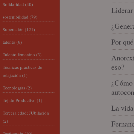
Solidaridad
(40)
Liderar
sostenibilidad
(79)
¿Gener
Superación
(121)
Por qué
talento
(6)
Talento femenino
(3)
Anorexi
eso?
Técnicas prácticas de
relajación
(1)
¿Cómo m
Tecnologías
(2)
autocon
Tejido Productivo
(1)
La vida
Tercera edad; JUbilación
(2)
Fernand
Testimonio
(10)