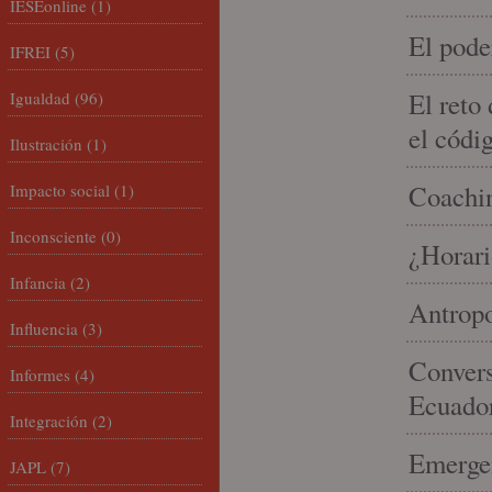
IESEonline
(1)
El pode
IFREI
(5)
El reto
Igualdad
(96)
el códi
Ilustración
(1)
Coachin
Impacto social
(1)
Inconsciente
(0)
¿Horari
Infancia
(2)
Antropo
Influencia
(3)
Convers
Informes
(4)
Ecuado
Integración
(2)
Emergen
JAPL
(7)