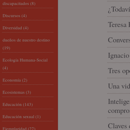
discapacitados
(8)
¿Todaví
Discursos
(4)
Teresa P
Diversidad
(4)
Convers
dueños de nuestro destino
(19)
Ignacio
Ecología Humana-Social
(4)
Tres op
Economía
(2)
Una vid
Ecosistemas
(3)
Intelige
Educación
(143)
compro
Educación sexual
(1)
Claves 
Ejemplaridad
(27)