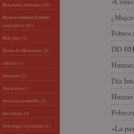
«Cómo h
Relaciones humanas
(20)
¿Mujer
Responsabilidad Familiar
corporativa
(63)
Pobres 
Role play
(1)
DD HH, 
Sesión In Memoriam
(1)
silencio
(1)
Human, 
Simposio
(2)
Día Int
Sindicatos
(1)
Human 
Sociedad sostenible
(2)
Pobrez
Sociología
(3)
Sofrología caycediana
(1)
«La paz