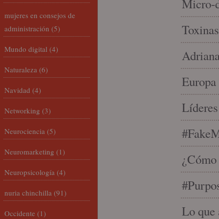
Micro-d
mujeres en consejos de
Toxinas
administración
(5)
Mundo digital
(4)
Adriana
Naturaleza
(6)
Europa 
Navidad
(4)
Líderes
Networking
(3)
#FakeM
Neurociencia
(5)
Neuromarketing
(1)
¿Cómo s
Neuropsicología
(4)
#Purpo
nuria chinchilla
(91)
Lo que 
Occidente
(1)