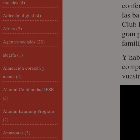
sociales
(4)
confe
las b
Adicción digital
(4)
Club 
Africa
(2)
gran p
famili
Agentes sociales
(22)
alegría
(1)
Y hab
compar
Alineación corazón y
vuest
mente
(5)
Alumni Continuidad IESE
(3)
Alumni Learning Program
(2)
Amazonas
(3)