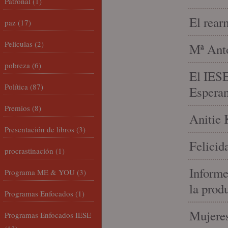
Patronal
(1)
El rear
paz
(17)
Películas
(2)
Mª Anto
pobreza
(6)
El IESE
Política
(87)
Espera
Premios
(8)
Anitie 
Presentación de libros
(3)
Felicid
procrastinación
(1)
Informe
Programa ME & YOU
(3)
la prod
Programas Enfocados
(1)
Mujeres
Programas Enfocados IESE