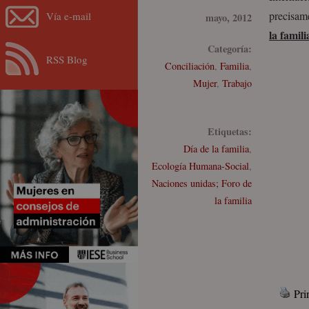
precisame
Vía e-mail
mayo, 2012
la famili
Categoría:
RSS Blog
Conciliación
,
Familia
,
Mujer
,
Trabajo
Etiquetas:
Día de la familia
,
Ecología Humana-Social
,
Naciones unidas; Foro de
la familia
Pri