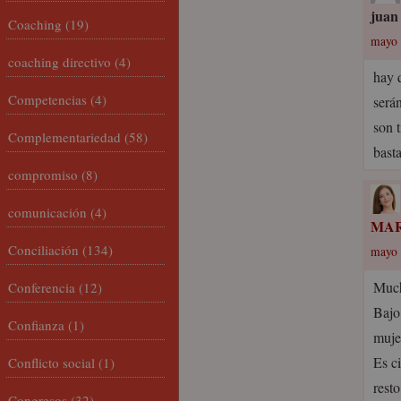
juan
Coaching
(19)
mayo 
coaching directivo
(4)
hay 
Competencias
(4)
serán
son 
Complementariedad
(58)
bast
compromiso
(8)
comunicación
(4)
MAR
Conciliación
(134)
mayo 
Much
Conferencia
(12)
Bajo
Confianza
(1)
muje
Es ci
Conflicto social
(1)
rest
Congresos
(32)