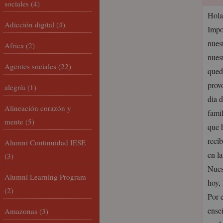
sociales
(4)
Hola
Adicción digital
(4)
Impo
nues
Africa
(2)
nues
Agentes sociales
(22)
qued
prov
alegría
(1)
dia 
Alineación corazón y
fami
mente
(5)
que h
reci
Alumni Continuidad IESE
en l
(3)
Nues
Alumni Learning Program
hoy,
(2)
Por e
ense
Amazonas
(3)