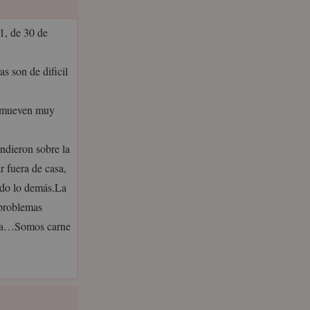
1, de 30 de
s son de dificil
se mueven muy
ndieron sobre la
r fuera de casa,
odo lo demás.La
 problemas
posa…Somos carne