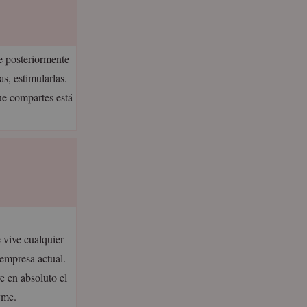
ue posteriormente
as, estimularlas.
ue compartes está
 vive cualquier
 empresa actual.
re en absoluto el
yme.