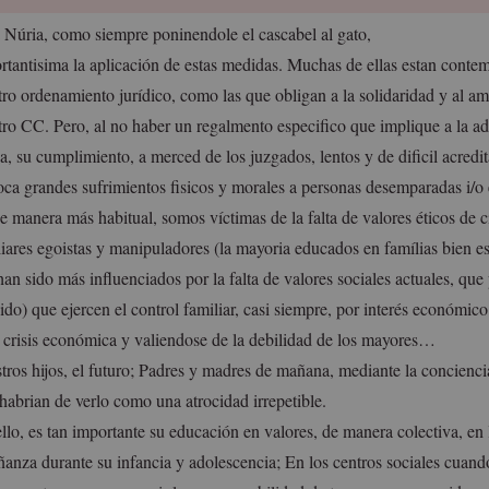
 Núria, como siempre poninendole el cascabel al gato,
rtantisima la aplicación de estas medidas. Muchas de ellas estan conte
tro ordenamiento jurídico, como las que obligan a la solidaridad y al am
tro CC. Pero, al no haber un regalmento especifico que implique a la ad
a, su cumplimiento, a merced de los juzgados, lentos y de dificil acredi
oca grandes sufrimientos fisicos y morales a personas desemparadas i/o 
de manera más habitual, somos víctimas de la falta de valores éticos de 
liares egoistas y manipuladores (la mayoria educados en famílias bien es
an sido más influenciados por la falta de valores sociales actuales, que
bido) que ejercen el control familiar, casi siempre, por interés económ
a crisis económica y valiendose de la debilidad de los mayores…
tros hijos, el futuro; Padres y madres de mañana, mediante la concienci
 habrian de verlo como una atrocidad irrepetible.
llo, es tan importante su educación en valores, de manera colectiva, en 
ñanza durante su infancia y adolescencia; En los centros sociales cuand