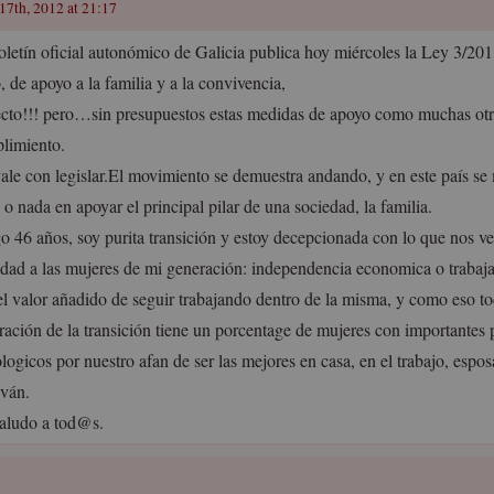
17th, 2012 at 21:17
oletín oficial autonómico de Galicia publica hoy miércoles la Ley 3/201
, de apoyo a la familia y a la convivencia,
ecto!!! pero…sin presupuestos estas medidas de apoyo como muchas otra
limiento.
ale con legislar.El movimiento se demuestra andando, y en este país 
o nada en apoyar el principal pilar de una sociedad, la familia.
o 46 años, soy purita transición y estoy decepcionada con lo que nos ve
ldad a las mujeres de mi generación: independencia economica o trabaja
el valor añadido de seguir trabajando dentro de la misma, y como eso t
ración de la transición tiene un porcentage de mujeres con importantes
ologicos por nuestro afan de ser las mejores en casa, en el trabajo, es
iván.
aludo a tod@s.