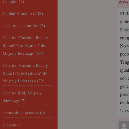
Canción
(1)
mayo 
Capital Humano
(238)
El B
junio
catástrofes naturales
(2)
Perf
Cátedra "Carmina Roca y
cump
Rafael Pich-Aguiler" de
No v
Mujer y liderazgo
(13)
poco 
Teng
Cátedra "Carmina Roca y
igua
Rafael Pich-Aguilera" de
con 
Mujer y Liderazgo
(72)
gene
Cátedra IESE Mujer y
psic
liderazgo
(7)
de d
Un s
centro de la persona
(0)
Ciencia
(1)