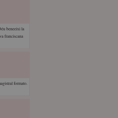
Déu beneeixi la
va franciscana
agistral formato.