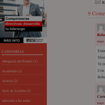
R
9 Come
Robe
mayo 
Esti
CATEGORÍAS
Dese
Abogacía del Estado
(1)
Te e
Con 
Academia
(2)
Robe
Activia
(2)
Acto de Lectura
(2)
Carm
adicción a las redes
mayo 