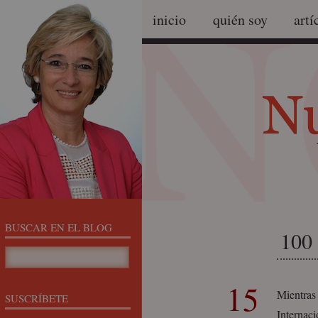
inicio
quién soy
artí
BUSCAR EN EL BLOG
100 
15
Mientras
SUSCRÍBETE
Internaci