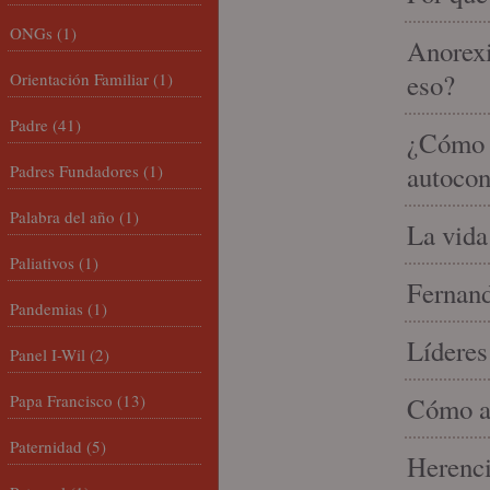
ONGs
(1)
Anorexi
eso?
Orientación Familiar
(1)
Padre
(41)
¿Cómo m
autocon
Padres Fundadores
(1)
Palabra del año
(1)
La vida
Paliativos
(1)
Fernand
Pandemias
(1)
Líderes
Panel I-Wil
(2)
Papa Francisco
(13)
Cómo am
Paternidad
(5)
Herenci