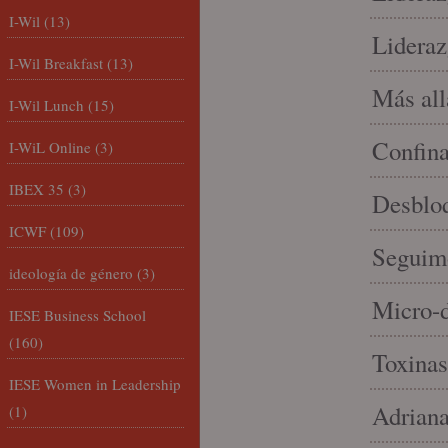
I-Wil
(13)
Lideraz
I-Wil Breakfast
(13)
Más allá
I-Wil Lunch
(15)
Confin
I-WiL Online
(3)
IBEX 35
(3)
Desbloq
ICWF
(109)
Seguim
ideología de género
(3)
Micro-d
IESE Business School
(160)
Toxinas
IESE Women in Leadership
Adriana
(1)