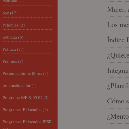
Patronal
(1)
Mujer, 
paz
(17)
Los mer
Películas
(2)
pobreza
(6)
Índice 
Política
(87)
¿Quiere
Premios
(8)
Integra
Presentación de libros
(3)
¿Planif
procrastinación
(1)
Programa ME & YOU
(3)
Cómo se
Programas Enfocados
(1)
¿Mento
Programas Enfocados IESE