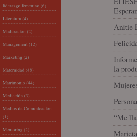
El IESE
liderazgo femenino
(6)
Espera
Literatura
(4)
Anitie 
Maduración
(2)
Felicid
Management
(12)
Marketing
(2)
Informe
la prod
Maternidad
(48)
Matrimonio
(44)
Mujeres
Mediación
(3)
Person
Medios de Comunicación
“Me lla
(1)
Mentoring
(2)
Marieta