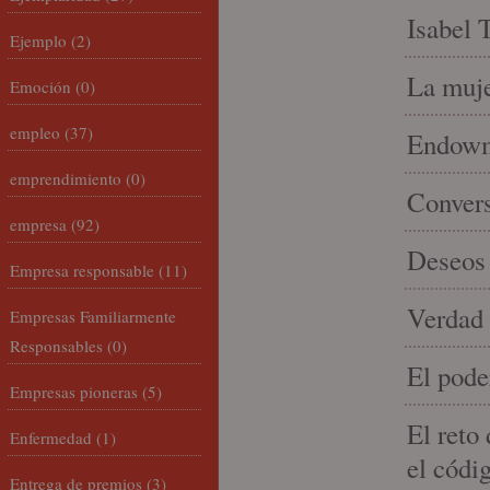
Isabel 
Ejemplo
(2)
La muje
Emoción
(0)
empleo
(37)
Endowme
emprendimiento
(0)
Conver
empresa
(92)
Deseos 
Empresa responsable
(11)
Verdad 
Empresas Familiarmente
Responsables
(0)
El pode
Empresas pioneras
(5)
El reto
Enfermedad
(1)
el códi
Entrega de premios
(3)