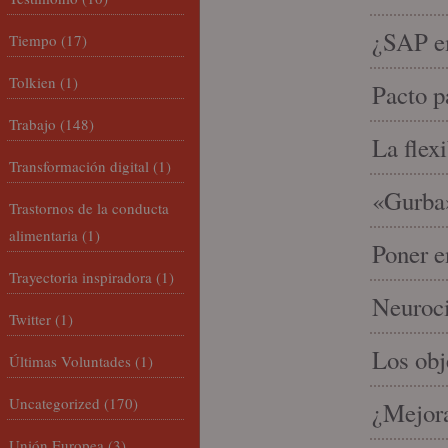
¿SAP em
Tiempo
(17)
Tolkien
(1)
Pacto p
Trabajo
(148)
La flex
Transformación digital
(1)
«Gurba»
Trastornos de la conducta
alimentaria
(1)
Poner e
Trayectoria inspiradora
(1)
Neuroci
Twitter
(1)
Los ob
Últimas Voluntades
(1)
Uncategorized
(170)
¿Mejora
Unión Europea
(3)