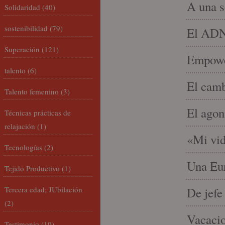
A una s
Solidaridad
(40)
sostenibilidad
(79)
El ADN 
Superación
(121)
Empowe
talento
(6)
El camb
Talento femenino
(3)
El agon
Técnicas prácticas de
relajación
(1)
«Mi vid
Tecnologías
(2)
Una Eur
Tejido Productivo
(1)
Tercera edad; JUbilación
De jefe
(2)
Vacacio
Testimonio
(10)