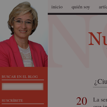
inicio
quién soy
artí
BUSCAR EN EL BLOG
¿Ciu
20
La se
SUSCRÍBETE
que i