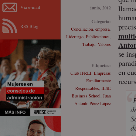
llama
Vía e-mail
junio, 2012
humano
Categoría:
preci
RSS Blog
Conciliación
,
empresa
,
multi
Liderazgo
,
Publicaciones
,
Anton
Trabajo
,
Valores
se in
parad
Etiquetas:
en cu
Club IFREI
,
Empresas
recur
Familiarmente
Responsables
,
IESE
Business School
,
Juan
E
Antonio Pérez López
d
S
d