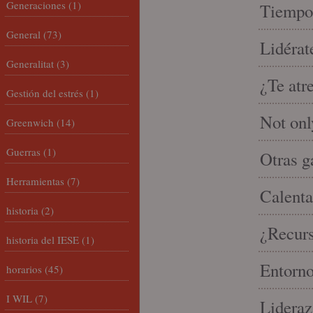
Generaciones
(1)
Tiempo 
General
(73)
Lidérat
Generalitat
(3)
¿Te atr
Gestión del estrés
(1)
Not onl
Greenwich
(14)
Guerras
(1)
Otras g
Herramientas
(7)
Calenta
historia
(2)
¿Recur
historia del IESE
(1)
Entorno
horarios
(45)
I WIL
(7)
Lideraz