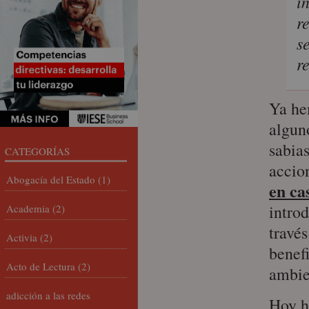
i
r
s
r
Ya hem
algun
sabia
CATEGORÍAS
accio
Abogacía del Estado
(1)
en ca
introd
Academia
(2)
travé
Activia
(2)
benef
Acto de Lectura
(2)
ambien
adicción a las redes
Hoy h