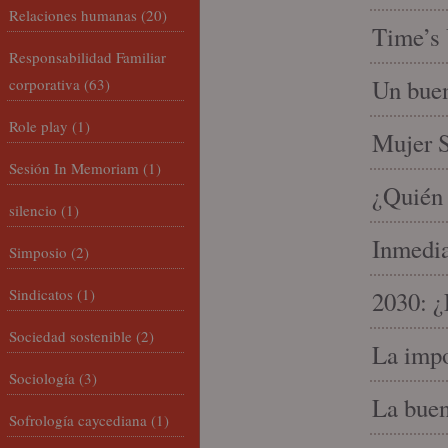
Relaciones humanas
(20)
Time’s 
Responsabilidad Familiar
Un buen
corporativa
(63)
Role play
(1)
Mujer S
Sesión In Memoriam
(1)
¿Quién 
silencio
(1)
Inmedia
Simposio
(2)
Sindicatos
(1)
2030: ¿
Sociedad sostenible
(2)
La impo
Sociología
(3)
La buen
Sofrología caycediana
(1)