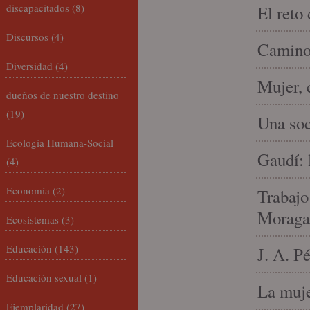
discapacitados
(8)
El reto
Discursos
(4)
Camino 
Diversidad
(4)
Mujer, 
dueños de nuestro destino
(19)
Una soc
Ecología Humana-Social
Gaudí: 
(4)
Economía
(2)
Trabajo
Moraga
Ecosistemas
(3)
Educación
(143)
J. A. P
Educación sexual
(1)
La muje
Ejemplaridad
(27)