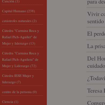
para de
Canción
(1)
Capital Humano
(238)
Vivir c
sentido
catástrofes naturales
(2)
Cátedra "Carmina Roca y
El perd
Rafael Pich-Aguiler" de
Mujer y liderazgo
(13)
La pris
Cátedra "Carmina Roca y
Del Hom
Rafael Pich-Aguilera" de
cuidad
Mujer y Liderazgo
(72)
Cátedra IESE Mujer y
¿Todaví
liderazgo
(7)
Teresa P
centro de la persona
(0)
Convers
Ciencia
(1)