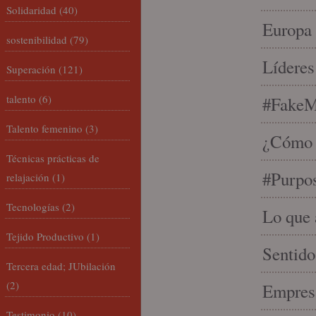
Solidaridad
(40)
Europa 
sostenibilidad
(79)
Líderes
Superación
(121)
talento
(6)
#FakeM
Talento femenino
(3)
¿Cómo s
Técnicas prácticas de
#Purpo
relajación
(1)
Tecnologías
(2)
Lo que 
Tejido Productivo
(1)
Sentido
Tercera edad; JUbilación
(2)
Empresa
Testimonio
(10)