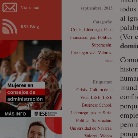
todos
Vía e-mail
septiembre, 2013
al ig
Categoría:
palabr
RSS Blog
Crisis
,
Liderazgo
,
Papa
(Ver
Francisco
,
paz
,
Política
,
domi
Superación
,
Uncategorized
,
Valores
,
Como 
vida
histor
human
Etiquetas:
mundi
Crisis
,
Cultura de la
confli
Vida
,
IESE
,
IESE
porqu
Business School
,
Liderazgo
,
paz en Siria
,
empie
Política
,
Superación
,
pero 
Universidad de Navarra
,
porqu
Valores
,
Vídeos