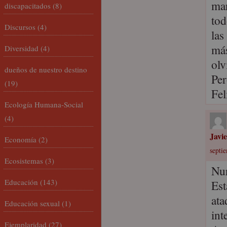
mar
discapacitados
(8)
tod
Discursos
(4)
las
más
Diversidad
(4)
olv
dueños de nuestro destino
Per
(19)
Fel
Ecología Humana-Social
(4)
Javi
Economía
(2)
septie
Ecosistemas
(3)
Nur
Educación
(143)
Est
ata
Educación sexual
(1)
int
Ejemplaridad
(27)