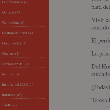
Generaciones
(1)
para de
General
(73)
Vivir c
Generalitat
(3)
sentido
Gestión del estrés
(1)
El perd
Greenwich
(14)
La pris
Guerras
(1)
Herramientas
(7)
Del Hom
cuidad
historia
(2)
historia del IESE
(1)
¿Todaví
horarios
(45)
Teresa P
I WIL
(7)