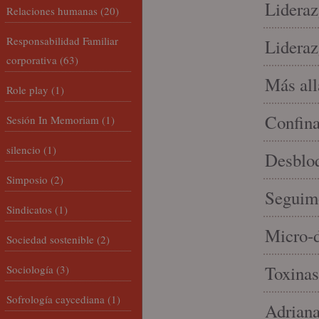
Lideraz
Relaciones humanas
(20)
Responsabilidad Familiar
Lideraz
corporativa
(63)
Más allá
Role play
(1)
Confin
Sesión In Memoriam
(1)
silencio
(1)
Desbloq
Simposio
(2)
Seguim
Sindicatos
(1)
Micro-d
Sociedad sostenible
(2)
Toxinas
Sociología
(3)
Sofrología caycediana
(1)
Adriana