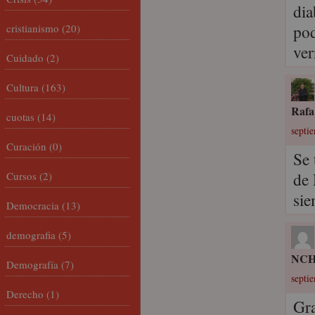
dia
pod
cristianismo
(20)
ve
Cuidado
(2)
Cultura
(163)
Rafa
cuotas
(14)
septie
Curación
(0)
Se 
de 
Cursos
(2)
sie
Democracia
(13)
demografia
(5)
NC
Demografía
(7)
septie
Derecho
(1)
Gra