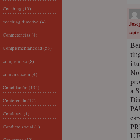
Coaching
(19)
coaching directivo
(4)
Jose
septie
Competencias
(4)
Ben
Complementariedad
(58)
tin
compromiso
(8)
i tu
No 
comunicación
(4)
pro
Conciliación
(134)
a S
Dèi
Conferencia
(12)
PAU
Confianza
(1)
esp
PR
Conflicto social
(1)
L’
Congresos
(32)