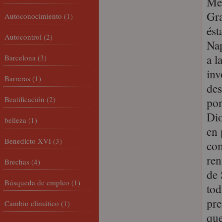
Men
Gra
Autoconocimiento
(1)
ést
Autocontrol
(2)
Nap
a l
Barcelona
(3)
inv
Barreras
(1)
des
Beatificación
(2)
pon
Dio
belleza
(1)
en 
Benedicto XVI
(3)
com
ren
Brechas
(4)
de 
Búsqueda de empleo
(1)
tod
pre
Cambio climático
(1)
que