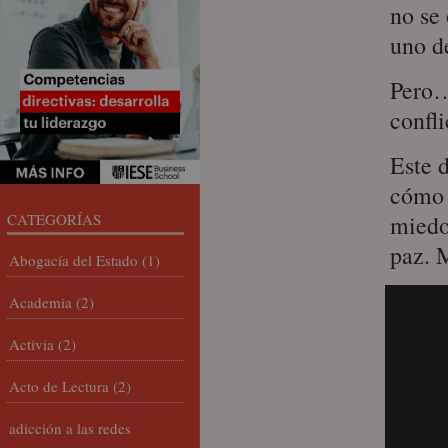
no se
uno d
Pero…
confli
Este d
cómo 
CATEGORÍAS
miedo
paz. 
Abogacía del Estado
(1)
Academia
(2)
Activia
(2)
Acto de Lectura
(2)
adicción a las redes