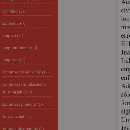
Aun
civ
Ejemplo
(2)
los
Emoción
(0)
mis
err
empleo
(37)
El 
emprendimiento
(0)
Jua
Ira
empresa
(92)
emp
Empresa responsable
(11)
enf
Empresas Familiarmente
Ad
Responsables
(0)
sól
for
Empresas pioneras
(5)
sig
Enfermedad
(1)
Un 
Jav
Entrega de premios
(3)