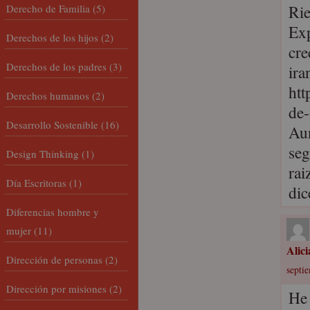
Rie
Derecho de Familia
(5)
Exp
Derechos de los hijos
(2)
cre
Derechos de los padres
(3)
ira
htt
Derechos humanos
(2)
de
Desarrollo Sostenible
(16)
Aun
seg
Design Thinking
(1)
rai
Día Escritoras
(1)
di
Diferencias hombre y
mujer
(11)
Alic
Dirección de personas
(2)
septie
Dirección por misiones
(2)
He 