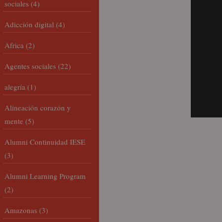
sociales
(4)
Adicción digital
(4)
Africa
(2)
Agentes sociales
(22)
alegría
(1)
Alineación corazón y
mente
(5)
Alumni Continuidad IESE
(3)
Alumni Learning Program
(2)
Amazonas
(3)