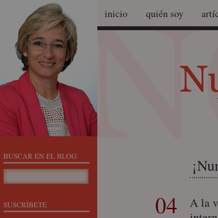
inicio
quién soy
artí
BUSCAR EN EL BLOG
¡Nun
04
A la 
SUSCRÍBETE
inter