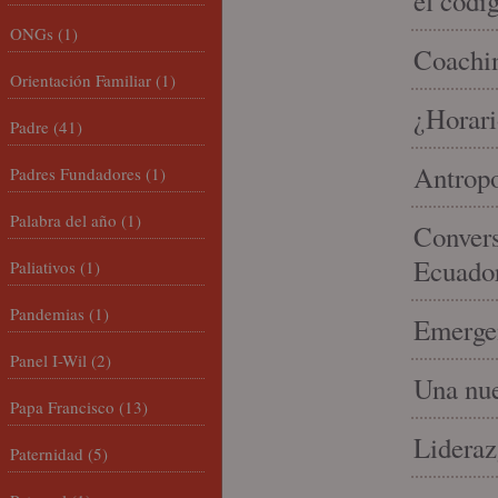
el códi
ONGs
(1)
Coachin
Orientación Familiar
(1)
¿Horari
Padre
(41)
Antropo
Padres Fundadores
(1)
Palabra del año
(1)
Convers
Ecuado
Paliativos
(1)
Pandemias
(1)
Emergen
Panel I-Wil
(2)
Una nue
Papa Francisco
(13)
Lideraz
Paternidad
(5)