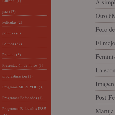
A simpl
Patronal
(1)
paz
(17)
Otro 8
Películas
(2)
Foro de
pobreza
(6)
El mejo
Política
(87)
Premios
(8)
Feminis
Presentación de libros
(3)
La econ
procrastinación
(1)
Imagen 
Programa ME & YOU
(3)
Post-Fe
Programas Enfocados
(1)
Programas Enfocados IESE
Maruja 