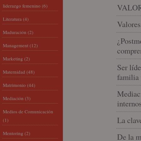
VALOR
liderazgo femenino
(6)
Literatura
(4)
Valores
Maduración
(2)
¿Postmo
Management
(12)
compren
Marketing
(2)
Ser líd
Maternidad
(48)
familia
Matrimonio
(44)
Mediaci
Mediación
(3)
interno
Medios de Comunicación
La clav
(1)
Mentoring
(2)
De la m