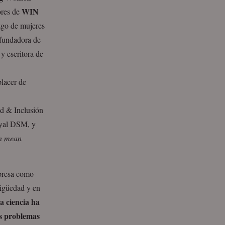
WIN
ores de
zgo de mujeres
fundadora de
y escritora de
placer de
d & Inclusión
oyal DSM, y
n mean
presa como
igüedad y en
a ciencia ha
os problemas