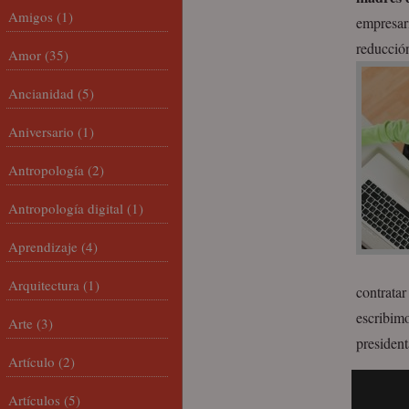
Amigos
(1)
empresari
reducción
Amor
(35)
Ancianidad
(5)
Aniversario
(1)
Antropología
(2)
Antropología digital
(1)
Aprendizaje
(4)
Arquitectura
(1)
contratar
escribimo
Arte
(3)
president
Artículo
(2)
Artículos
(5)