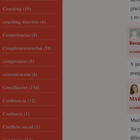
grac
Coaching
(19)
y no 
coaching directivo
(4)
Competencias
(4)
Beea
Complementariedad
(58)
octubr
compromiso
(8)
Y pe
porq
comunicación
(4)
Conciliación
(134)
MAR
Conferencia
(12)
octubr
Confianza
(1)
Much
Conflicto social
(1)
Yo y
difíc
Congresos
(32)