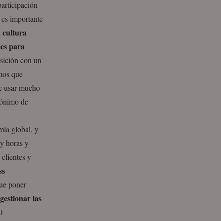
articipación
 es importante
cultura
a
ces para
ición con un
mos que
e usar mucho
rónimo de
omía global, y
 y horas y
 clientes y
ss
ue poner
gestionar las
0