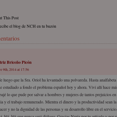
nt This Post
ecibe el blog de NCH en tu buzón
entarios
triz Briceño Picón
e 9th, 2014 at 17:56
e luego que la Sra. Oriol ha levantado una polvareda. Hasta analfabeta
e estudiado a fondo el problema español hoy y ahora. Viví allí hace más
bajé lo que pude por salvar a hombres y mujeres de tantos prejuicios en 
lia y el trabajo remunerado. Mientra el dinero y la productividad sean la
cer y no la dignidad de las personas y su desarrollo libre en el servici
á, blá, blá que nunca será diálogo. Gracias Nuria por tu artículo y por e