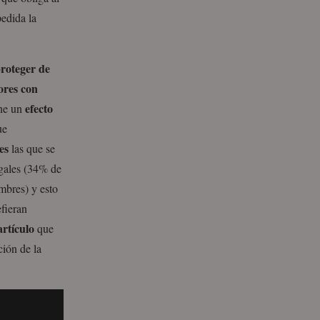
pedida la
proteger de
ores con
efecto
ene un
ue
es
las que se
egales (34% de
mbres) y esto
fieran
artículo
que
ción de la