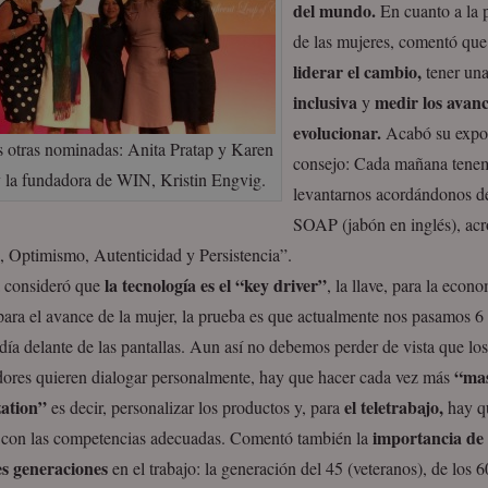
del mundo.
En cuanto a la p
de las mujeres, comentó que
liderar el cambio,
tener un
inclusiva
medir los avan
y
evolucionar.
Acabó su expos
s otras nominadas: Anita Pratap y Karen
consejo: Cada mañana tene
y la fundadora de WIN, Kristin Engvig.
levantarnos acordándonos d
SOAP (jabón en inglés), ac
, Optimismo, Autenticidad y Persistencia”.
la tecnología es el “key driver”
 consideró que
, la llave, para la econ
ara el avance de la mujer, la prueba es que actualmente nos pasamos 6
día delante de las pantallas. Aun así no debemos perder de vista que los
“ma
ores quieren dialogar personalmente, hay que hacer cada vez más
ation”
el teletrabajo,
es decir, personalizar los productos y, para
hay q
importancia de 
 con las competencias adecuadas. Comentó también la
es generaciones
en el trabajo: la generación del 45 (veteranos), de los 6