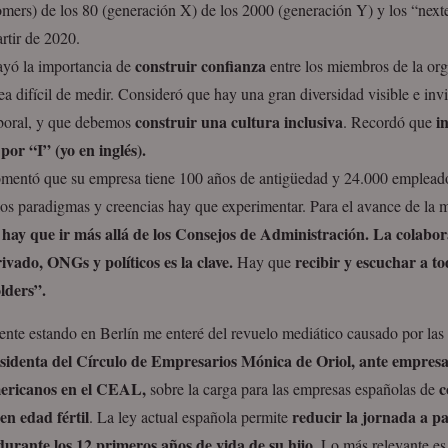
mers) de los 80 (generación X) de los 2000 (generación Y) y los “next
artir de 2020.
construir confianza
ayó la importancia de
entre los miembros de la org
a difícil de medir. Consideró que hay una gran diversidad visible e invis
construir una cultura inclusiva
i
aboral, y que debemos
. Recordó que
por “I” (yo en inglés).
omentó que su empresa tiene 100 años de antigüedad y 24.000 empleado
os paradigmas y creencias hay que experimentar. Para el avance de la m
hay que ir más allá de los Consejos de Administración. La colabor
rivado, ONGs y políticos es la clave.
recibir y escuchar
a to
Hay que
lders”.
nte estando en Berlín me enteré del revuelo mediático causado por las
sidenta del
Círculo de Empresarios
Mónica de Oriol, ante empresa
ericanos en el
CEAL,
c
sobre la carga para las empresas españolas de
en edad fértil
reducir la jornada a p
. La ley actual española permite
urante los 12 primeros años de vida de su hijo
. Lo más relevante es