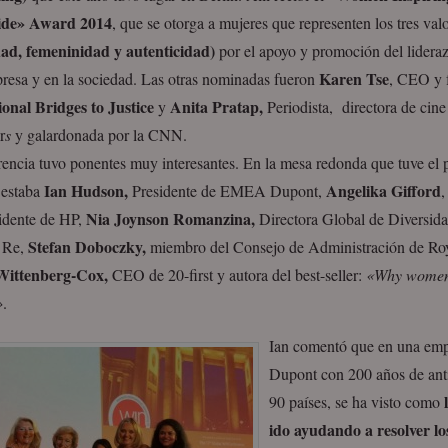
de» Award 2014
, que se otorga a mujeres que representen los tres val
dad, femeninidad y autenticidad)
por el apoyo y promoción del lidera
Karen Tse
presa y en la sociedad. Las otras nominadas fueron
, CEO y 
ional Bridges to Justice
Anita Pratap,
y
Periodista, directora de cine 
r
s
y galardonada por la CNN.
encia tuvo ponentes muy interesantes. En la mesa redonda que tuve el 
Ian Hudson,
Angelika Gifford
 estaba
Presidente de EMEA Dupont,
,
Nia Joynson Romanzina,
idente de HP,
Directora Global de Diversida
Stefan Doboczky,
 Re,
miembro del Consejo de Administración de R
Wittenberg-Cox,
CEO de 20-first y autora del best-seller:
«Why wome
»
.
Ian comentó que en una em
Dupont con 200 años de ant
l
90 países, se ha visto como
ido ayudando a resolver l