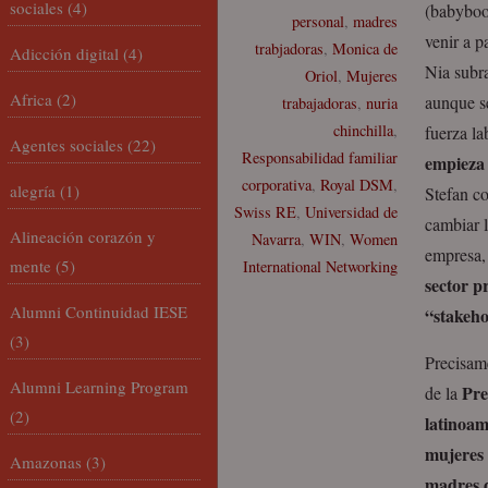
sociales
(4)
(babyboo
personal
,
madres
venir a p
trabjadoras
,
Monica de
Adicción digital
(4)
Nia subr
Oriol
,
Mujeres
Africa
(2)
aunque se
trabajadoras
,
nuria
chinchilla
,
fuerza l
Agentes sociales
(22)
Responsabilidad familiar
empieza 
corporativa
,
Royal DSM
,
alegría
(1)
Stefan c
Swiss RE
,
Universidad de
cambiar l
Alineación corazón y
Navarra
,
WIN
,
Women
empresa,
mente
(5)
International Networking
sector p
Alumni Continuidad IESE
“stakeho
(3)
Precisame
Alumni Learning Program
Pre
de la
(2)
latinoam
mujeres 
Amazonas
(3)
madres d