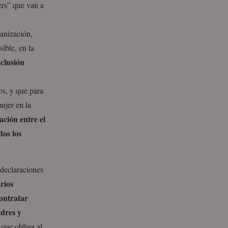
ers” que van a
anización,
ible, en la
nclusión
s, y que para
ujer en la
ación entre el
dos los
 declaraciones
rios
ontratar
adres y
 que obliga al