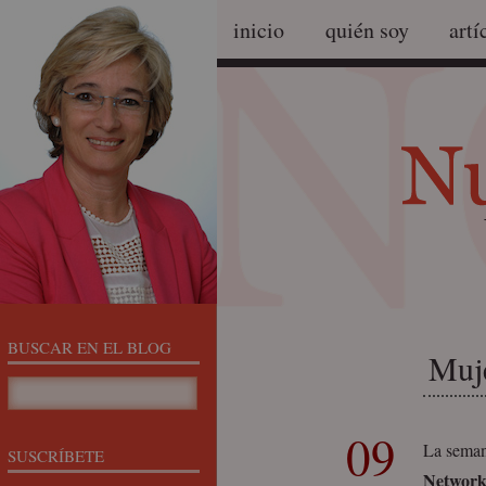
inicio
quién soy
artí
BUSCAR EN EL BLOG
Muje
09
La seman
SUSCRÍBETE
Network