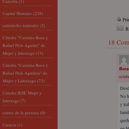
Canción
(1)
Capital Humano
(238)
Pri
catástrofes naturales
(2)
R
Cátedra "Carmina Roca y
18 Com
Rafael Pich-Aguiler" de
Mujer y liderazgo
(13)
Cátedra "Carmina Roca y
Beea
Rafael Pich-Aguilera" de
octubr
Mujer y Liderazgo
(72)
Desd
Cátedra IESE Mujer y
No h
liderazgo
(7)
y tra
fami
centro de la persona
(0)
queha
Ciencia
(1)
un bl