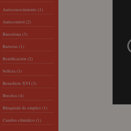
Autoconocimiento
(1)
Autocontrol
(2)
Barcelona
(3)
Barreras
(1)
Beatificación
(2)
belleza
(1)
Benedicto XVI
(3)
Brechas
(4)
Búsqueda de empleo
(1)
Cambio climático
(1)