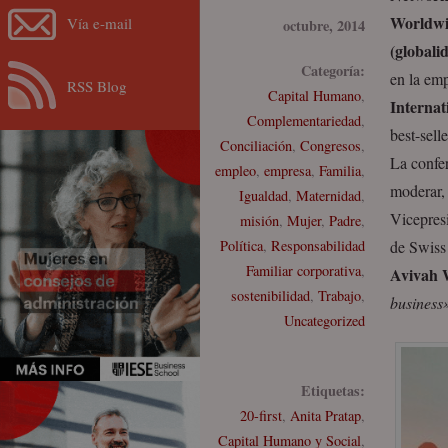
Worldwi
Vía e-mail
octubre, 2014
(globali
Categoría:
en la em
RSS Blog
Capital Humano
,
Internat
Complementariedad
,
best-selle
Conciliación
,
Congresos
,
La confer
empleo
,
empresa
,
Familia
,
moderar,
Igualdad
,
Maternidad
,
Vicepres
misión
,
Mujer
,
Padre
,
Política
,
Responsabilidad
de Swiss
Familiar corporativa
,
Avivah 
sostenibilidad
,
Trabajo
,
business
Uncategorized
Etiquetas:
20-first
,
Anita Pratap
,
Capital Humano y Social
,