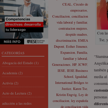
CEAL
,
Circulo de
empresarios
,
Conciliacion
,
conciliacion
vida laboral y familiar
,
contratacion mujeres
,
Con la
despido madres
,
Tse, 
discriminación
,
EMEA
Dupont
,
Esther Jimenez
,
Expansion
,
Familia
,
CATEGORÍAS
“Stamina
familiar y laboral
,
Abogacía del Estado
(1)
Angelika
Generaciones
,
HP
,
ICWF
,
también p
IESE
,
IESE Business
Academia
(2)
media al 
School
,
Igualdad
,
International Bridges to
Activia
(2)
consumid
Justice
,
Karen Tse
,
customiz
Acto de Lectura
(2)
Kristin Engvig
,
Ley de
personas
conciliacion
,
ley española
adicción a las redes
diferent
de conciliacion vida