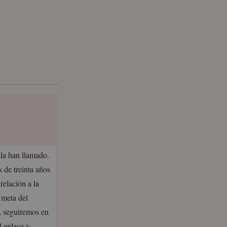
 la han llamado.
 de treinta años
relación a la
 meta del
o, seguiremos en
l enlace y